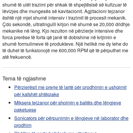
shumë të ulët trazimi për shkak të shpejtësisë së kufizuar të
lëvizjes dhe mungesës së kavitacionit. Agjitacioni tejzanor
është një mjet shumë intensiv i trazimit të procesit mekanik.
Çdo sekondë, ultratingulli krijon më shumë se 20,000 dridhje
mekanike në lëng. Kjo rezulton në përzierje intensive dhe
forca prerëse të forta që janë të dobishme në krijimin e
shumë formulimeve të produkteve. Një helikë me dy tehe do
të duhet të funksionojë me 600,000 RPM që të përputhet me
atë frekuencë.
Tema të ngjashme
Përzierësit me prerje të lartë për prodhimin e ushqimit
për kafshët shtëpiake
Miksera tejzanor për shpimin e baltës dhe lëngjeve
paketuese
Sonicators për përpunimin e lëngjeve në laborator dhe
prodhim