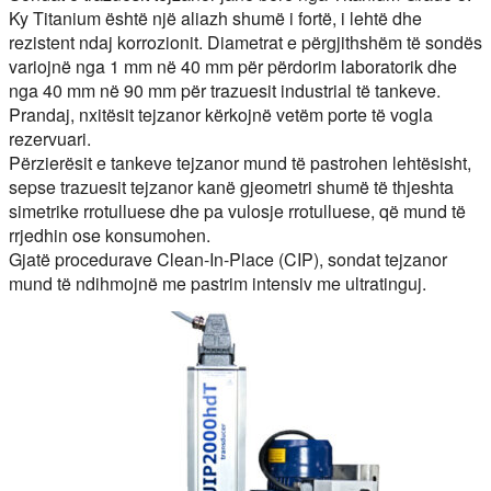
Ky Titanium është një aliazh shumë i fortë, i lehtë dhe
rezistent ndaj korrozionit. Diametrat e përgjithshëm të sondës
variojnë nga 1 mm në 40 mm për përdorim laboratorik dhe
nga 40 mm në 90 mm për trazuesit industrial të tankeve.
Prandaj, nxitësit tejzanor kërkojnë vetëm porte të vogla
rezervuari.
Përzierësit e tankeve tejzanor mund të pastrohen lehtësisht,
sepse trazuesit tejzanor kanë gjeometri shumë të thjeshta
simetrike rrotulluese dhe pa vulosje rrotulluese, që mund të
rrjedhin ose konsumohen.
Gjatë procedurave Clean-In-Place (CIP), sondat tejzanor
mund të ndihmojnë me pastrim intensiv me ultratinguj.