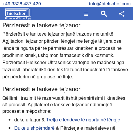
+49 3328 437-420
info@hielscher.com
Përzierësit e tankeve tejzanor
Përzierësit e tankeve tejzanor janë trazues mekanikë.
Agjitacioni tejzanor përzien lëngjet me lëngje të tjera ose
lëndë të ngurta për të përmirësuar kinetikën e procesit në
prodhimin kimik, ushqimor, farmaceutik dhe kozmetik.
Përzierësit Hielscher Ultrasonics variojnë në madhësi nga
trazuesit laboratorikë deri tek trazuesit industrialë të tankeve
për përdorim në grup ose në linjë.
Përzierësit e tankeve tejzanor
Qëllimi i trazimit të rezervuarit është përmirësimi i kinetikës
së procesit. Agjitatorët e tankeve tejzanor ndihmojnë
proceset e mëposhtme:
duke u lagur &
Tretja e lëndëve të ngurta në lëngje
Duke u shpërndarë
& Përzierja e materialeve në