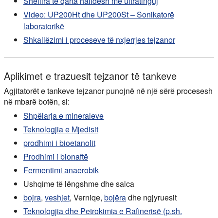
Shëllira të qarta halidesh me ultratinguj
Video: UP200Ht dhe UP200St – Sonikatorë
laboratorikë
Shkallëzimi i proceseve të nxjerrjes tejzanor
Aplikimet e trazuesit tejzanor të tankeve
Agjitatorët e tankeve tejzanor punojnë në një sërë procesesh
në mbarë botën, si:
Shpëlarja e mineraleve
Teknologjia e Mjedisit
prodhimi i bioetanolit
Prodhimi i bionaftë
Fermentimi anaerobik
Ushqime të lëngshme dhe salca
bojra
,
veshjet
, Verniqe,
bojëra
dhe ngjyruesit
Teknologjia dhe Petrokimia e Rafinerisë (p.sh.