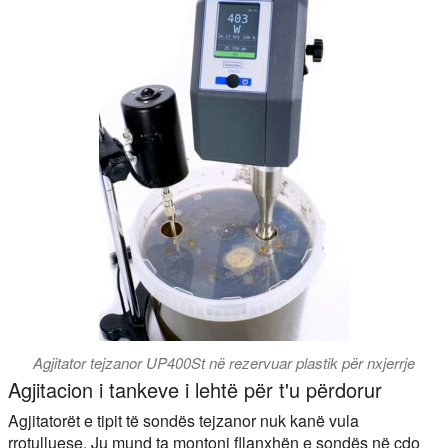
Agjitator tejzanor UP400St në rezervuar plastik për nxjerrje
Agjitacion i tankeve i lehtë për t'u përdorur
Agjitatorët e tipit të sondës tejzanor nuk kanë vula
rrotulluese. Ju mund ta montoni fllanxhën e sondës në çdo