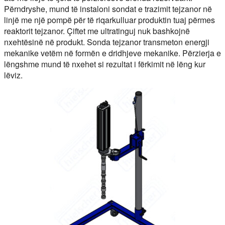
Përndryshe, mund të instaloni sondat e trazimit tejzanor në
linjë me një pompë për të riqarkulluar produktin tuaj përmes
reaktorit tejzanor. Çiftet me ultratinguj nuk bashkojnë
nxehtësinë në produkt. Sonda tejzanor transmeton energji
mekanike vetëm në formën e dridhjeve mekanike. Përzierja e
lëngshme mund të nxehet si rezultat i fërkimit në lëng kur
lëviz.