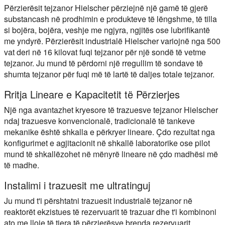
Përzierësit tejzanor Hielscher përziejnë një gamë të gjerë
substancash në prodhimin e produkteve të lëngshme, të tilla
si bojëra, bojëra, veshje me ngjyra, ngjitës ose lubrifikantë
me yndyrë. Përzierësit industrialë Hielscher variojnë nga 500
vat deri në 16 kilovat fuqi tejzanor për një sondë të vetme
tejzanor. Ju mund të përdorni një rregullim të sondave të
shumta tejzanor për fuqi më të lartë të daljes totale tejzanor.
Rritja Lineare e Kapacitetit të Përzierjes
Një nga avantazhet kryesore të trazuesve tejzanor Hielscher
ndaj trazuesve konvencionalë, tradicionalë të tankeve
mekanike është shkalla e përkryer lineare. Çdo rezultat nga
konfigurimet e agjitacionit në shkallë laboratorike ose pilot
mund të shkallëzohet në mënyrë lineare në çdo madhësi më
të madhe.
Instalimi i trazuesit me ultratinguj
Ju mund t'i përshtatni trazuesit industrialë tejzanor në
reaktorët ekzistues të rezervuarit të trazuar dhe t'i kombinoni
ato me lloje të tjera të përzierësve brenda rezervuarit.