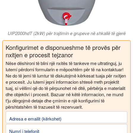
UIP2000hdT (2kW) për trajtimin e grupeve në shkallë të gjerë
Konfigurimet e disponueshme të provës për
nxitjen e procesit tejzanor
Nëse dëshironi të blini një nxitës të tankeve me ultratinguj, ju
lutemi përdorni formularin e mëposhtëm për të na kontaktuar!
Ne do të jemi të lumtur të diskutojmë kërkesat tuaja për nxitjen
e procesit. Ju lutemi jepni informacion shtesë rreth projektit
tuaj, si vëllimi që do të përpunohet në ditë, përbërja e materialit
dhe objektivi i procesit. Bazuar në këtë informacion, ne mund
t'ju dërgojmë detaje dhe çmimin e një konfigurimi të
përshtatshëm të trazuesit të rezervuarit.
Adresa e emailit (kërkohet)
Numri i telefonit