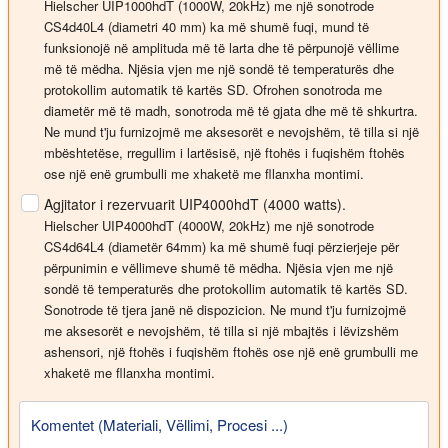
Hielscher UIP1000hdT (1000W, 20kHz) me një sonotrode
CS4d40L4 (diametri 40 mm) ka më shumë fuqi, mund të
funksionojë në amplituda më të larta dhe të përpunojë vëllime
më të mëdha. Njësia vjen me një sondë të temperaturës dhe
protokollim automatik të kartës SD. Ofrohen sonotroda me
diametër më të madh, sonotroda më të gjata dhe më të shkurtra.
Ne mund t'ju furnizojmë me aksesorët e nevojshëm, të tilla si një
mbështetëse, rregullim i lartësisë, një ftohës i fuqishëm ftohës
ose një enë grumbulli me xhaketë me fllanxha montimi.
Agjitator i rezervuarit UIP4000hdT (4000 watts).
Hielscher UIP4000hdT (4000W, 20kHz) me një sonotrode
CS4d64L4 (diametër 64mm) ka më shumë fuqi përzierjeje për
përpunimin e vëllimeve shumë të mëdha. Njësia vjen me një
sondë të temperaturës dhe protokollim automatik të kartës SD.
Sonotrode të tjera janë në dispozicion. Ne mund t'ju furnizojmë
me aksesorët e nevojshëm, të tilla si një mbajtës i lëvizshëm
ashensori, një ftohës i fuqishëm ftohës ose një enë grumbulli me
xhaketë me fllanxha montimi.
Komentet (Materiali, Vëllimi, Procesi ...)