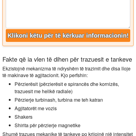
Klikoni këtu për të kërkuar informacionin!
Fakte që ia vlen të dihen për trazuesit e tankeve
Ekzistojnë mekanizma të ndryshëm të trazimit dhe disa lloje
të makinave të agjitacionit. Kjo perfshin:
Përzierësit (përzierësit e spirancës dhe kornizës,
trazuesit me helikë radiale)
Përzierje turbinash, turbina me teh katran
Agjitatorët me vozis
Shakers
Shirita për përzierje magnetike
Shumë trazues mekanike të tankeve po krijojnë një intensitet