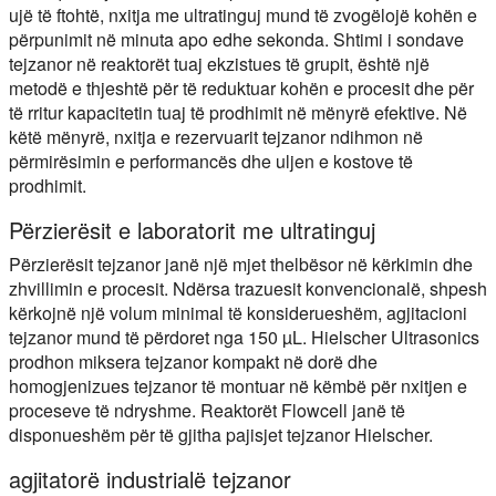
ujë të ftohtë, nxitja me ultratinguj mund të zvogëlojë kohën e
përpunimit në minuta apo edhe sekonda. Shtimi i sondave
tejzanor në reaktorët tuaj ekzistues të grupit, është një
metodë e thjeshtë për të reduktuar kohën e procesit dhe për
të rritur kapacitetin tuaj të prodhimit në mënyrë efektive. Në
këtë mënyrë, nxitja e rezervuarit tejzanor ndihmon në
përmirësimin e performancës dhe uljen e kostove të
prodhimit.
Përzierësit e laboratorit me ultratinguj
Përzierësit tejzanor janë një mjet thelbësor në kërkimin dhe
zhvillimin e procesit. Ndërsa trazuesit konvencionalë, shpesh
kërkojnë një volum minimal të konsiderueshëm, agjitacioni
tejzanor mund të përdoret nga 150 µL. Hielscher Ultrasonics
prodhon miksera tejzanor kompakt në dorë dhe
homogjenizues tejzanor të montuar në këmbë për nxitjen e
proceseve të ndryshme. Reaktorët Flowcell janë të
disponueshëm për të gjitha pajisjet tejzanor Hielscher.
agjitatorë industrialë tejzanor