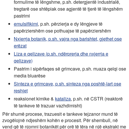
formulime të lëngshme, p.sh. detergjentë industrialë,
tregtarë ose shtëpiak ose agjentë të tjerë të lëngshëm
pastrimi
emulsifikimi
, p.sh. përzierja e dy lëngjeve të
papërziershëm ose pothuajse të papërziershëm
Nxjerrja botanik, p.sh. vajra nga barishtet, gjethet ose
erëzat
Liza e qelizave (p.sh. ndërprerja dhe nxjerrja e
qelizave)
Pastrim i sipërfaqes së grimcave, p.sh. rruaza qelqi ose
media bluarëse
Sinteza e grimcave, p.sh. sinteza nga poshtë-lart ose
reshjet
reaksionet kimike &
kataliza
, p.sh. në CSTR (reaktorë
të tankeve të trazuar vazhdimisht)
Për shumë procese, trazuesit e tankeve tejzanor mund të
zvogëlojnë ndjeshëm kohën e procesit. Për shembull, në
vend që të njomni botanikët për orë të tëra në një ekstrakt me