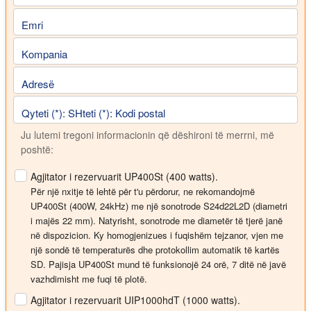
Emri
Kompania
Adresë
Qyteti (*): SHteti (*): Kodi postal
Ju lutemi tregoni informacionin që dëshironi të merrni, më
poshtë:
Agjitator i rezervuarit UP400St (400 watts).
Për një nxitje të lehtë për t'u përdorur, ne rekomandojmë
UP400St (400W, 24kHz) me një sonotrode S24d22L2D (diametri
i majës 22 mm). Natyrisht, sonotrode me diametër të tjerë janë
në dispozicion. Ky homogjenizues i fuqishëm tejzanor, vjen me
një sondë të temperaturës dhe protokollim automatik të kartës
SD. Pajisja UP400St mund të funksionojë 24 orë, 7 ditë në javë
vazhdimisht me fuqi të plotë.
Agjitator i rezervuarit UIP1000hdT (1000 watts).