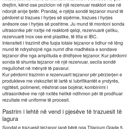
drejtim, kënd ose pozicion në një rezervuar reaktori ose në
ndonjë anije tjetër. Prandaj, e njëjta sondë tejzanor mund të
përdoret si trazues i hyrjes së sipërme, trazues i hyrjes
anësore ose i hyrjes së poshtme. Ju mund të montoni sonda
ultrasonike për nxitje në reaktorë qelqi, rezervuarë çeliku,
rezervuarë inox ose enë plastike, të tilla si IBC.
Intensiteti i trazimit dhe fuqia totale tejzanor e lidhur në lëng
mund të ndryshojnë nga numri dhe madhësia e sondave
tejzanor dhe nga amplituda e dridhjeve tejzanor. Kur përdorni
sonda të shumta tejzanor në një rezervuar, secila sondë
rregullohet në mënyrë të pavarur.
Kur përdorni trazimin e rezervuarit tejzanor për përzierjen e
produkteve me viskozitet të lartë si lubrifikantët e yndyrës,
ngjitësit, polimeret, rrëshirat ose bojërat, kombinimi i
ultrasonikëve me një nxitës helikë ndihmon për të prodhuar
rezultate më uniforme të procesit.
Pastrim i lehtë në vend i pjesëve të trazuesit të
lagura
Sondat e trazuesit tejzanor janë bërë nga Titanium Grade 5.