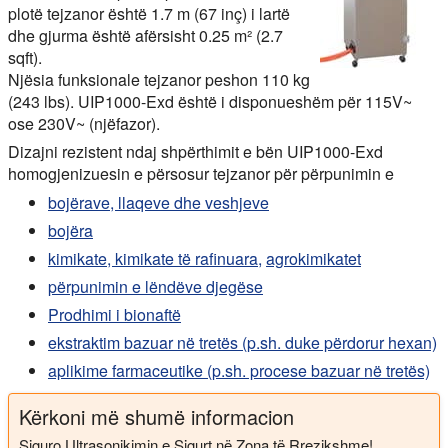
plotë tejzanor është 1.7 m (67 inç) i lartë
dhe gjurma është afërsisht 0.25 m² (2.7
sqft).
Njësia funksionale tejzanor peshon 110 kg
(243 lbs). UIP1000-Exd është i disponueshëm për 115V~
ose 230V~ (njëfazor).
Dizajni rezistent ndaj shpërthimit e bën UIP1000-Exd
homogjenizuesin e përsosur tejzanor për përpunimin e
bojërave, llaqeve dhe veshjeve
bojëra
kimikate, kimikate të rafinuara,
agrokimikatet
përpunimin e lëndëve djegëse
Prodhimi i bionaftë
ekstraktim bazuar në tretës (p.sh. duke përdorur hexan)
aplikime farmaceutike (p.sh. procese bazuar në tretës)
Kërkoni më shumë informacion
Siguro Ultrasonikimin e Sigurt në Zona të Rrezikshme!