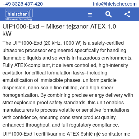
+49 3328 437-420
info@hielscher.com
UIP1000-Exd – Mikser tejzanor ATEX 1.0
kW
The UIP1000-Exd (20 kHz, 1000 W) is a safety-certified
ultrasonic processor engineered specifically for handling
flammable liquids and solvents in hazardous environments.
Fully ATEX-compliant, it delivers controlled, high-intensity
cavitation for critical formulation tasks–including
emulsification of immiscible phases, uniform particle
dispersion, nano-scale fine milling, and high-shear
homogenization. By combining precise energy delivery with
strict explosion-proof safety standards, this unit enables
manufacturers to process volatile or sensitive formulations
with confidence, ensuring consistent product quality,
enhanced throughput, and full regulatory compliance.
UIP1000-Exd i certifikuar me ATEX është një sonikator me