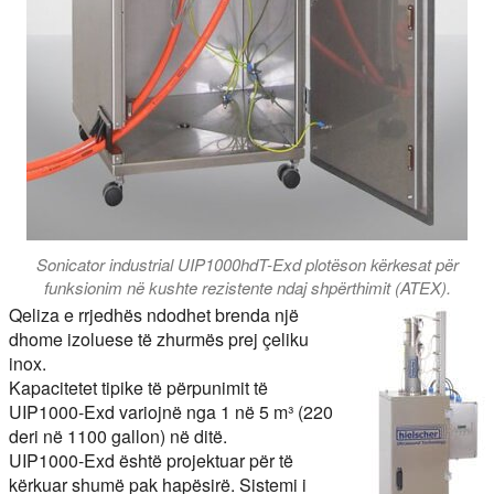
Sonicator industrial UIP1000hdT-Exd plotëson kërkesat për
funksionim në kushte rezistente ndaj shpërthimit (ATEX).
Qeliza e rrjedhës ndodhet brenda një
dhome izoluese të zhurmës prej çeliku
inox.
Kapacitetet tipike të përpunimit të
UIP1000-Exd variojnë nga 1 në 5 m³ (220
deri në 1100 gallon) në ditë.
UIP1000-Exd është projektuar për të
kërkuar shumë pak hapësirë. Sistemi i