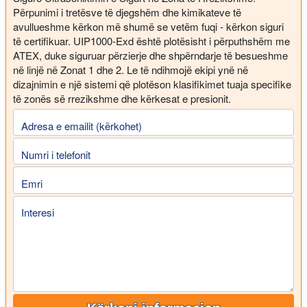
Përpunimi i tretësve të djegshëm dhe kimikateve të
avullueshme kërkon më shumë se vetëm fuqi - kërkon siguri
të certifikuar. UIP1000-Exd është plotësisht i përputhshëm me
ATEX, duke siguruar përzierje dhe shpërndarje të besueshme
në linjë në Zonat 1 dhe 2. Le të ndihmojë ekipi ynë në
dizajnimin e një sistemi që plotëson klasifikimet tuaja specifike
të zonës së rrezikshme dhe kërkesat e presionit.
Adresa e emailit (kërkohet)
Numri i telefonit
Emri
Interesi