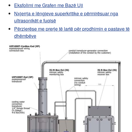
Eksfolimi me Grafen me Bazë Uji
Nxjerrja e lëngjeve superkritike e përmirësuar nga
ultrasonikët e fuqisë
Përzierëse me prerje të lartë për prodhimin e pastave të
dhëmbëve