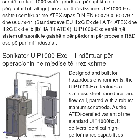
sondë me fuqi 1000 watë i prodhuar për aplikimet e
përpunimit ultratinguj në zona të rrezikshme. UIP1000-Exd
është i certifikuar me ATEX sipas DIN EN 60079-0, 60079-1
dhe 60079-11 (Standardeve EU II 2G Ex de IIA T4 ATEX dhe
II 2G Ex d e ib [ib] IIA T4 ATEX). UIP1000-Exd është një
sistem ultrasonik të gatshëm për përdorim për procesin R&D
ose përpunimi industrial.
Sonikator UIP1000-Exd – I ndërtuar për
operacionin në mjedise të rrezikshme
Designed and built for
hazardous environments, the
UIP1000-Exd features a
stainless steel transducer and
flow cell, paired with a robust
titanium sonotrode. As the
ATEX-certified variant of the
standard UIP1000hd, it
delivers identical high-
performance capabilities