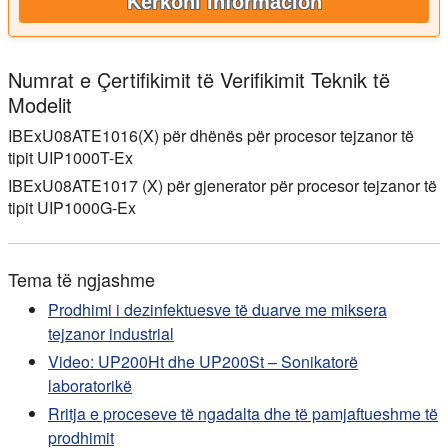
Kërkoni informacion
Numrat e Çertifikimit të Verifikimit Teknik të
Modelit
IBExU08ATE1016(X)
për dhënës për procesor tejzanor të
tipit UIP1000T-Ex
IBExU08ATE1017 (X)
për gjenerator për procesor tejzanor të
tipit UIP1000G-Ex
Tema të ngjashme
Prodhimi i dezinfektuesve të duarve me miksera
tejzanor industrial
Video: UP200Ht dhe UP200St – Sonikatorë
laboratorikë
Rritja e proceseve të ngadalta dhe të pamjaftueshme të
prodhimit