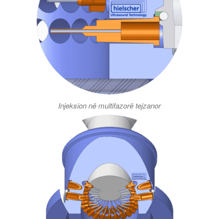
Injeksion në multifazorë tejzanor