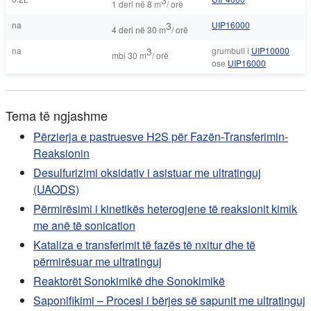
3
1 deri në 8 m
/ orë
na
3
UIP16000
4 deri në 30 m
/ orë
na
3
grumbull i
UIP10000
mbi 30 m
/ orë
ose
UIP16000
Tema të ngjashme
Përzierja e pastruesve H2S për Fazën-Transferimin-
Reaksionin
Desulfurizimi oksidativ i asistuar me ultratinguj
(UAODS)
Përmirësimi i kinetikës heterogjene të reaksionit kimik
me anë të sonication
Kataliza e transferimit të fazës të nxitur dhe të
përmirësuar me ultratinguj
Reaktorët Sonokimikë dhe Sonokimikë
Saponifikimi – Procesi i bërjes së sapunit me ultratinguj