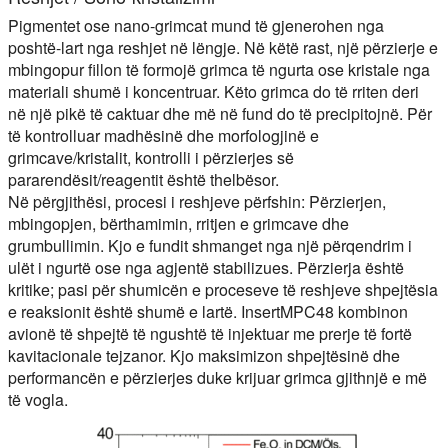
Pigmentet ose nano-grimcat mund të gjenerohen nga
poshtë-lart nga reshjet në lëngje. Në këtë rast, një përzierje e
mbingopur fillon të formojë grimca të ngurta ose kristale nga
materiali shumë i koncentruar. Këto grimca do të rriten deri
në një pikë të caktuar dhe më në fund do të precipitojnë. Për
të kontrolluar madhësinë dhe morfologjinë e
grimcave/kristalit, kontrolli i përzierjes së
pararendësit/reagentit është thelbësor.
Në përgjithësi, procesi i reshjeve përfshin: Përzierjen,
mbingopjen, bërthamimin, rritjen e grimcave dhe
grumbullimin. Kjo e fundit shmanget nga një përqendrim i
ulët i ngurtë ose nga agjentë stabilizues. Përzierja është
kritike; pasi për shumicën e proceseve të reshjeve shpejtësia
e reaksionit është shumë e lartë. InsertMPC48 kombinon
avionë të shpejtë të ngushtë të injektuar me prerje të fortë
kavitacionale tejzanor. Kjo maksimizon shpejtësinë dhe
performancën e përzierjes duke krijuar grimca gjithnjë e më
të vogla.