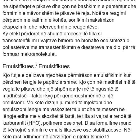
në sipërfaqet e pikave dhe çon në bashkimin e përsëritur dhe
formimin e mëvonshëm të pikave të reja. Ndërsa reagimi
përparon me kalimin e kohës, sonikimi maksimizon
ekspozimin dhe ndërveprimin e reagentëve.
Ky efekt përdoret në shumë procese, të tilla si
transesterifikimi i vajrave bimore në bionaftë ose sinteza e
poliesterëve me transesterifikimin e diestereve me diol për të
formuar makromolekulat.
Emulsifikues / Emulsifikues
Kjo futje e qelizave rrjedhëse përmirëson emulsifikimin kur
përzihen lëngje të papërziershme. Kjo çon në madhësi më të
vogla të pikave dhe një shpërndarje më të ngushtë të
madhësisë – faktor kyç për qëndrueshmërinë e një
emulsioni. Me këtë dizajn ju mund të injektoni dhe
emulsizoni lëngje me viskozitet të ulët dhe të mesëm në
lëngje edhe me viskozitet të lartë, të tilla si vajrat e rëndë të
karburantit (HFO), polimere ose xhel. Disa formulime mund
të kërkojnë shtimin e emulsifikuesve ose stabilizuesve. Në
këtë rast ndihmon në përzierjen e njëtrajtshme të