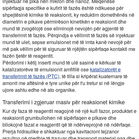
injektuar në pika nën mikron dhe nanoz. Meqenëse
sipërfaqja specifike e kufirit të fazës është ndikuese për
shpejtësinë kimike të reaksionit, ky reduktim domethënës në
diametrin e pikave përmirëson kinetikën e reaksionit dhe
mund të zvogëlojë ose eliminojë nevojën për agjentë të
transferimit të fazës. Përqindja e vëllimit të fazës së injektuar
mund të ulet, sepse emulsionet më të imta kanë nevojë për
më pak vëllim për të siguruar të njëjtën sipërfaqe kontakti me
fazën tjetër të reagentit.
Përdorimi i këtij inserti mund të ulë sasinë e kërkuar të
katalizatorëve të emulsionit amfifilë ose
katalizatorët e
transferimit të fazës (PTC)
, të tilla si kripërat kuaternare të
amonit me aftësinë e tyre unike për t'u tretur si në lëngje
ujore ashtu edhe në ato organike.
Transferimi i zgjeruar masiv për reaksionet kimike
Kur dy faza të reagentit reagojnë në një kufi fazor, produktet e
reaksionit grumbullohen në sipërfaqen e pikave dhe
bllokojnë fazat e reagjentit që të ndërveprojnë në ndërfaqe.
Prerja hidraulike e shkaktuar nga kavitacioni tejzanor
rezulton në rrjedhje të trazuar dhe transport material nga dhe