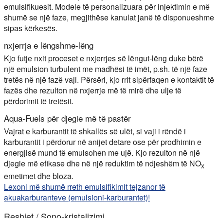
emulsifikuesit. Modele të personalizuara për injektimin e më
shumë se një faze, megjithëse kanulat janë të disponueshme
sipas kërkesës.
nxjerrja e lëngshme-lëng
Kjo futje nxit proceset e nxjerrjes së lëngut-lëng duke bërë
një emulsion turbulent me madhësi të imët, p.sh. të një faze
tretës në një fazë vaji. Përsëri, kjo rrit sipërfaqen e kontaktit të
fazës dhe rezulton në nxjerrje më të mirë dhe ulje të
përdorimit të tretësit.
Aqua-Fuels për djegie më të pastër
Vajrat e karburantit të shkallës së ulët, si vaji i rëndë i
karburantit i përdorur në anijet detare ose për prodhimin e
energjisë mund të emulsohen me ujë. Kjo rezulton në një
djegie më efikase dhe në një reduktim të ndjeshëm të NO
x
emetimet dhe bloza.
Lexoni më shumë rreth emulsifikimit tejzanor të
akuakarburanteve (emulsioni-karburantet)!
Reshjet / Sono-kristalizimi