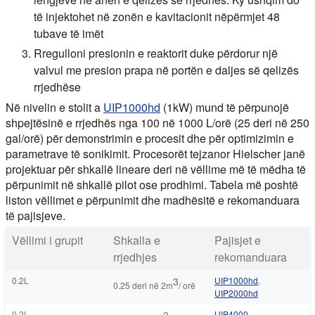
të injektohet në zonën e kavitacionit nëpërmjet 48
tubave të imët
Rregulloni presionin e reaktorit duke përdorur një
valvul me presion prapa në portën e daljes së qelizës
rrjedhëse
Në nivelin e stolit a
UIP1000hd
(1kW) mund të përpunojë
shpejtësinë e rrjedhës nga 100 në 1000 L/orë (25 deri në 250
gal/orë) për demonstrimin e procesit dhe për optimizimin e
parametrave të sonikimit. Procesorët tejzanor Hielscher janë
projektuar për shkallë lineare deri në vëllime më të mëdha të
përpunimit në shkallë pilot ose prodhimi. Tabela më poshtë
liston vëllimet e përpunimit dhe madhësitë e rekomanduara
të pajisjeve.
Vëllimi i grupit
Shkalla e
Pajisjet e
rrjedhjes
rekomanduara
0.2L
3
UIP1000hd
,
0.25 deri në 2m
/ orë
UIP2000hd
0.2L
UIP4000