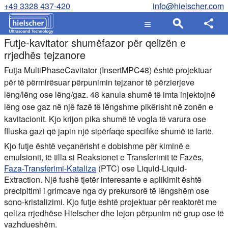
+49 3328 437-420
info@hielscher.com
Futje-kavitator shumëfazor për qelizën e
rrjedhës tejzanore
Futja MultiPhaseCavitator (InsertMPC48) është projektuar
për të përmirësuar përpunimin tejzanor të përzierjeve
lëng/lëng ose lëng/gaz. 48 kanula shumë të imta injektojnë
lëng ose gaz në një fazë të lëngshme pikërisht në zonën e
kavitacionit. Kjo krijon pika shumë të vogla të varura ose
flluska gazi që japin një sipërfaqe specifike shumë të lartë.
Kjo futje është veçanërisht e dobishme për kiminë e
emulsionit, të tilla si Reaksionet e Transferimit të Fazës,
Faza-Transferimi-Kataliza
(PTC) ose Liquid-Liquid-
Extraction. Një fushë tjetër interesante e aplikimit është
precipitimi i grimcave nga dy prekursorë të lëngshëm ose
sono-kristalizimi. Kjo futje është projektuar për reaktorët me
qeliza rrjedhëse Hielscher dhe lejon përpunim në grup ose të
vazhdueshëm.