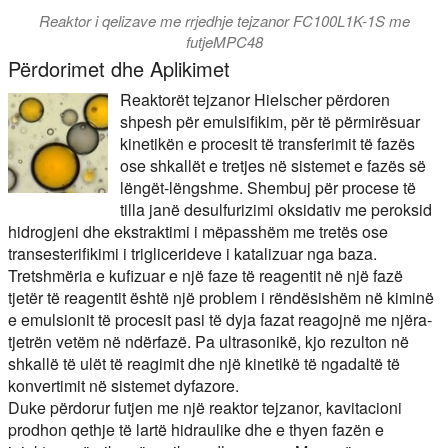
Reaktor i qelizave me rrjedhje tejzanor FC100L1K-1S me
futjeMPC48
Përdorimet dhe Aplikimet
Reaktorët tejzanor Hielscher përdoren
shpesh për emulsifikim, për të përmirësuar
kinetikën e procesit të transferimit të fazës
ose shkallët e tretjes në sistemet e fazës së
lëngët-lëngshme. Shembuj për procese të
tilla janë desulfurizimi oksidativ me peroksid
hidrogjeni dhe ekstraktimi i mëpasshëm me tretës ose
transesterifikimi i triglicerideve i katalizuar nga baza.
Tretshmëria e kufizuar e një faze të reagentit në një fazë
tjetër të reagentit është një problem i rëndësishëm në kiminë
e emulsionit të procesit pasi të dyja fazat reagojnë me njëra-
tjetrën vetëm në ndërfazë. Pa ultrasonikë, kjo rezulton në
shkallë të ulët të reagimit dhe një kinetikë të ngadaltë të
konvertimit në sistemet dyfazore.
Duke përdorur futjen me një reaktor tejzanor, kavitacioni
prodhon qethje të lartë hidraulike dhe e thyen fazën e