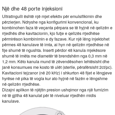
Një dhe 48 porte injeksioni
Ultratingulli është një mjet efektiv për emulsifikimin dhe
përzierjen. Ndryshe nga konfigurimi konvencional, ku
kombinohen faza të veçanta përpara se të hyjnë në qelizën e
rrjedhës dhe kavitacionin, kjo futje e qelizës rrjedhëse
përmirëson kombinimin e dy fazave. Kur një lëng injektohet
përmes 48 kanulave të imta, ai hyn në qelizën rrjedhëse në
fije shumë të ngushta. Inserti përdor 48 kanula mjekësore
shumë të imëta me diametër të brendshëm nga 0,3 mm në
1,2 mm. Këto kanula mund të zëvendësohen lehtësisht dhe
janë konsumues me kosto të ulët (sterile, përafërsisht 2ct/pc).
Kavitacioni tejzanor (në 20 kHz) i shkurton 48 fijet e lëngjeve
hyrëse në pika të vogla kur ato hyjnë në fazën e lëngshme
në qelizën rrjedhëse.
Dizajni aplikon të njëjtin presion ushqimor nga një furnizim
në të gjitha 48 kanulat për të niveluar rrjedhën midis
kanulave.