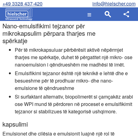
+49 3328 437-420
info@hielscher.com
Nano-emulsifikimi tejzanor për
mikrokapsulim përpara tharjes me
spërkatje
Për të mikrokapsuluar përbërësit aktivë nëpërmjet
tharjes me spërkatje, duhet të përgatitet një mikro- ose
nanoemulsion i qëndrueshëm me madhësi të imët.
Emulsifikimi tejzanor është një teknikë e lehtë dhe e
besueshme për të prodhuar mikro- dhe nano-
emulsione të qëndrueshme
Si surfaktant alternativ, biopolimerët si çamçakëz arabi
ose WPI mund të përdoren në proceset e emulsifikimit
tejzanor si stabilizues të kategorisë ushqimore.
kapsulimi
Emulsionet dhe cilësia e emulsionit luajnë një rol të