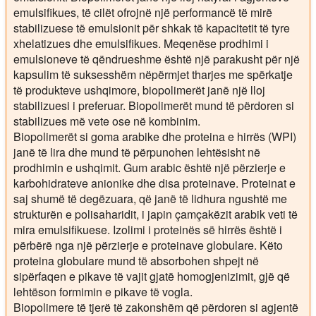
emulsifikues, të cilët ofrojnë një performancë të mirë
stabilizuese të emulsionit për shkak të kapacitetit të tyre
xhelatizues dhe emulsifikues. Meqenëse prodhimi i
emulsioneve të qëndrueshme është një parakusht për një
kapsulim të suksesshëm nëpërmjet tharjes me spërkatje
të produkteve ushqimore, biopolimerët janë një lloj
stabilizuesi i preferuar. Biopolimerët mund të përdoren si
stabilizues më vete ose në kombinim.
Biopolimerët si goma arabike dhe proteina e hirrës (WPI)
janë të lira dhe mund të përpunohen lehtësisht në
prodhimin e ushqimit. Gum arabic është një përzierje e
karbohidrateve anionike dhe disa proteinave. Proteinat e
saj shumë të degëzuara, që janë të lidhura ngushtë me
strukturën e polisaharidit, i japin çamçakëzit arabik veti të
mira emulsifikuese. Izolimi i proteinës së hirrës është i
përbërë nga një përzierje e proteinave globulare. Këto
proteina globulare mund të absorbohen shpejt në
sipërfaqen e pikave të vajit gjatë homogjenizimit, gjë që
lehtëson formimin e pikave të vogla.
Biopolimere të tjerë të zakonshëm që përdoren si agjentë