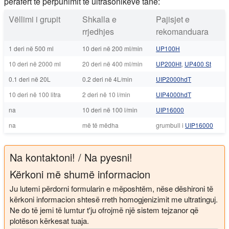
përafërt të përpunimit të ultrasonikëve tanë:
Vëllimi i grupit
Shkalla e
Pajisjet e
rrjedhjes
rekomanduara
1 deri në 500 ml
10 deri në 200 ml/min
UP100H
10 deri në 2000 ml
20 deri në 400 ml/min
UP200Ht
,
UP400 St
0.1 deri në 20L
0.2 deri në 4L/min
UIP2000hdT
10 deri në 100 litra
2 deri në 10 l/min
UIP4000hdT
na
10 deri në 100 l/min
UIP16000
na
më të mëdha
grumbull i
UIP16000
Na kontaktoni! / Na pyesni!
Kërkoni më shumë informacion
Ju lutemi përdorni formularin e mëposhtëm, nëse dëshironi të
kërkoni informacion shtesë rreth homogjenizimit me ultratinguj.
Ne do të jemi të lumtur t'ju ofrojmë një sistem tejzanor që
plotëson kërkesat tuaja.