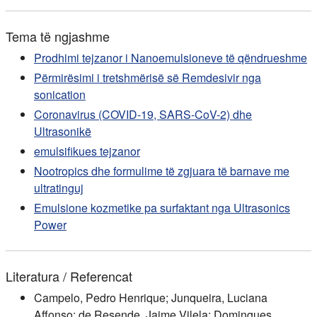
Tema të ngjashme
Prodhimi tejzanor i Nanoemulsioneve të qëndrueshme
Përmirësimi i tretshmërisë së Remdesivir nga
sonication
Coronavirus (COVID-19, SARS-CoV-2) dhe
Ultrasonikë
emulsifikues tejzanor
Nootropics dhe formulime të zgjuara të barnave me
ultratinguj
Emulsione kozmetike pa surfaktant nga Ultrasonics
Power
Literatura / Referencat
Campelo, Pedro Henrique; Junqueira, Luciana
Affonso; de Resende, Jaime Vilela; Domingues