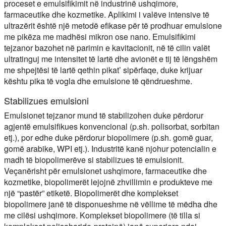
proceset e emulsifikimit në industrinë ushqimore,
farmaceutike dhe kozmetike. Aplikimi i valëve intensive të
ultrazërit është një metodë efikase për të prodhuar emulsione
me pikëza me madhësi mikron ose nano. Emulsifikimi
tejzanor bazohet në parimin e kavitacionit, në të cilin valët
ultratinguj me intensitet të lartë dhe avionët e tij të lëngshëm
me shpejtësi të lartë qethin pikat’ sipërfaqe, duke krijuar
kështu pika të vogla dhe emulsione të qëndrueshme.
Stabilizues emulsioni
Emulsionet tejzanor mund të stabilizohen duke përdorur
agjentë emulsifikues konvencional (p.sh. polisorbat, sorbitan
etj.), por edhe duke përdorur biopolimere (p.sh. gomë guar,
gomë arabike, WPI etj.). Industritë kanë njohur potencialin e
madh të biopolimerëve si stabilizues të emulsionit.
Veçanërisht për emulsionet ushqimore, farmaceutike dhe
kozmetike, biopolimerët lejojnë zhvillimin e produkteve me
një “pastër” etiketë. Biopolimerët dhe komplekset
biopolimere janë të disponueshme në vëllime të mëdha dhe
me cilësi ushqimore. Komplekset biopolimere (të tilla si