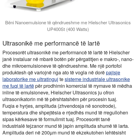
Bëni Nanoemulsione të qëndrueshme me Hielscher Ultrasonics
UP400St (400 Watts)
Ultrasonikë me performancë të lartë
Procesorët ultrasonikë me performancë të lartë të Hielscher
janë instaluar në mbarë botën për përgatitjen e makro-, nano-
dhe mikroemulsioneve të qëndrueshme. Me një portofol
produktesh që variojnë nga ato të vogla në dorë
pajisje
laboratorike me ultratinguj
te
sisteme industriale ultrasonike
me fuqi të lartë
për prodhimin komercial të rrymave të mëdha
inline të emulsioneve, Hielscher Ultrasonics ju ofron
ultrasonikatorin më të përshtatshëm për procesin tuaj.
Fuqia e hyrjes, amplituda (zhvendosja në sonotrode),
temperatura dhe shpejtësia e rrjedhës mund të rregullohen
sipas kërkesave të formulimit tuaj. Procesorët tanë
industrialë tejzanor mund të japin amplituda shumë të larta.
Amplituda deri në 200µm mund të ekzekutohen lehtësisht