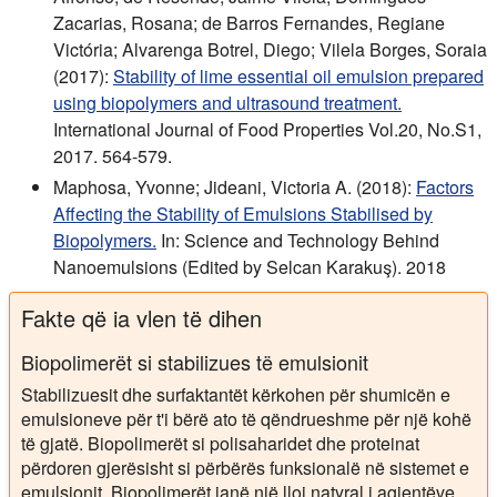
Zacarias, Rosana; de Barros Fernandes, Regiane
Victória; Alvarenga Botrel, Diego; Vilela Borges, Soraia
(2017):
Stability of lime essential oil emulsion prepared
using biopolymers and ultrasound treatment.
International Journal of Food Properties Vol.20, No.S1,
2017. 564-579.
Maphosa, Yvonne; Jideani, Victoria A. (2018):
Factors
Affecting the Stability of Emulsions Stabilised by
Biopolymers.
In: Science and Technology Behind
Nanoemulsions (Edited by Selcan Karakuş). 2018
Fakte që ia vlen të dihen
Biopolimerët si stabilizues të emulsionit
Stabilizuesit dhe surfaktantët kërkohen për shumicën e
emulsioneve për t'i bërë ato të qëndrueshme për një kohë
të gjatë. Biopolimerët si polisaharidet dhe proteinat
përdoren gjerësisht si përbërës funksionalë në sistemet e
emulsionit. Biopolimerët janë një lloj natyral i agjentëve