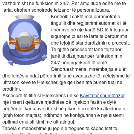
vazhdimisht në funksionim 24/7. Për amplituda edhe më të
larta, ofrohen sonotrode tejzanor të personalizuara.
Kontrolli i saktë mbi parametrat e
tingullit dhe regjistrimi automatik i të
dhënave në një kartë SD të integruar
sigurojnë cilësi të lartë të përpunimit
dhe lejojnë standardizimin e procesit.
Të gjithë procesorët tanë tejzanor
janë të dizajnuar për funksionimin
24/7 nën ngarkesë të plotë.
Qëndrueshmëria, mirëmbajtja e ulët
dhe lehtësia ndaj përdorimit janë avantazhe të mëtejshme të
ultrasonikëve të Hielscher, gjë që i bën ata punën tuaj në
prodhim.
Aksesorë të tillë si Hielscher's unike
Kavitator shumëfazor
,
një insert i qelizave rrjedhëse që injekton fazën e dytë
nëpërmjet kanulave direkt në pikën e nxehtë kavitacionale
(shih foton majtas), ndihmon në konfigurimin e një sistemi
optimal emulsifikimi me ultratinguj.
Tabela e mëposhtme ju jep një tregues të kapacitetit të