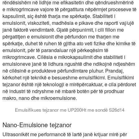
rëndësishëm në lidhje me efikasitetin dhe qëndrueshmërinë
e mikrogrimcave vajore të përgatitura nëpërmjet proceseve të
kapsulimit, siç është tharja me spërkatje. Stabiliteti i
emulsionit, viskoziteti, madhësia e pikave dhe raporti vaj/ujë
janë faktorë vendimtarë. Gjatë përpunimit, i cili fillon me
përgatitjen e emulsionit dhe përfundon me tharjen me
spërkatje, duhet të ruhen të gjitha ato veti fizike dhe kimike të
emulsionit, për të parandaluar një përkeqësim të
mikrogrimcave. Cilësia e mikrokapsulimit dhe stabiliteti i
emulsioneve janë të lidhura ngushtë dhe ndikojnë ndjeshëm
në cilësinë e produkteve përfundimtare pluhur. Prandaj,
kërkohet një teknikë e besueshme emulsifikimi. Emulsifikimi
tejzanor është një teknologji e mirëpërcaktuar, e cila përdoret
në industri të ndryshme në mbarë botën për të prodhuar
makro, nano dhe mikroemulsione.
Emulsifikues tejzanor me UP200Ht me sondë S26d14
Nano-emulsione tejzanor: Kjo video demonstroi prodhimin e sh
Nano-Emulsione tejzanor
Ultrasonikët me performancë të lartë janë krijuar mirë për