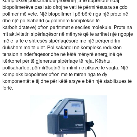
komplekset polisaharide-proteinë) janë superiore ndaj
biopolimerëve pasi ato ofrojnë veti të përmirësuara se çdo
polimer më vete. Një biopolimer i përbërë nga një proteinë
dhe një polisaharid (= polimere komplekse të
karbohidrateve) ofron përfitimet e secilës molekulë. Proteina
rrit aktivitetin sipërfaqësor në mënyrë që të arrihet një ngopje
më e lartë e shtresës sipërfaqësore me një përqendrim
dukshëm më të ulët. Polisakaridi në kompleks redukton
tensionin ndërfaqësor dhe në këtë mënyrë energjinë që
kërkohet për të gjeneruar sipërfaqe të reja. Kështu,
polisaharidet përmirësojnë formimin e pikave të vogla. Një
kompleks biopolimer ofron më të mirën nga të dy
komponentët e tij dhe për këtë arsye e bën një stabilizues të
fortë.