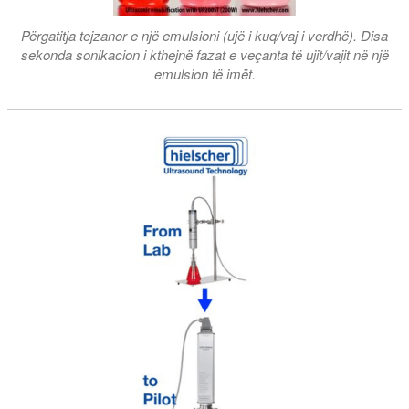
Përgatitja tejzanor e një emulsioni (ujë i kuq/vaj i verdhë). Disa
sekonda sonikacion i kthejnë fazat e veçanta të ujit/vajit në një
emulsion të imët.