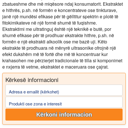
zbatueshme dhe më miqësore ndaj konsumatorit. Ekstraktet
e hithrës, p.sh. në formën e koncentrateve ose tinkturave,
janë një mundësi efikase për të gëlltitur spektrin e plotë të
fitokimikateve në një formë shumë të fuqishme.
Ekstraktimi me ultratinguj është një teknikë e butë, por
shumë efikase për të prodhuar ekstrakte hithre, p.sh. në
formën e një ekstrakti alkoolik ose me bazë uji. Këto
ekstrakte të prodhuara në mënyrë ultrasonike ofrojnë një
efekt dukshëm më të fortë dhe më të koncentruar kur
krahasohen me përzierjet tradicionale të tilla si komponimet
e nxjerra të vetme, ekstraktet e maceruara ose çajrat.
Kërkesë informacioni
Adresa e emailit (kërkohet)
Produkti ose zona e interesit
Kërkoni informacion