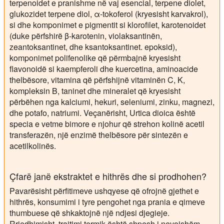
terpenoidet e pranishme në vaj esencial, terpene diolet,
glukozidet terpene diol, α-tokoferol (kryesisht karvakrol),
si dhe komponimet e pigmentit si klorofilet, karotenoidet
(duke përfshirë β-karotenin, violaksantinën,
zeantoksantinet, dhe ksantoksantinet. epoksid),
komponimet polifenolike që përmbajnë kryesisht
flavonoidë si kaempferoli dhe kuercetina, aminoacide
thelbësore, vitamina që përfshijnë vitaminën C, K,
kompleksin B, taninet dhe mineralet që kryesisht
përbëhen nga kalciumi, hekuri, seleniumi, zinku, magnezi,
dhe potafo, natriumi. Veçanërisht, Urtica dioica është
specia e vetme bimore e njohur që strehon kolinë acetil
transferazën, një enzimë thelbësore për sintezën e
acetilkolinës.
Çfarë janë ekstraktet e hithrës dhe si prodhohen?
Pavarësisht përfitimeve ushqyese që ofrojnë gjethet e
hithrës, konsumimi i tyre pengohet nga prania e qimeve
thumbuese që shkaktojnë një ndjesi djegieje.
Rrjedhimisht, trajtimi termik është shpesh i nevojshëm