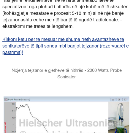
specializuar nga pluhuri i hithrës në një kohë më të shkurtër
(kohëzgjatja mesatare e procesit 5-10 min) si në një banjë
tejzanor ashtu edhe me një banjë të ngurtë tradicionale. -
ekstraktimi me tretës të lëngshëm.
Klikoni këtu për të mësuar më shumë rreth avantazheve të
sonikatorëve të tipit sonda mbi banjot tejzanor (rezervuarët e
pastrimit)!
Nxjerrja tejzanor e gjetheve të hithrës - 2000 Watts Probe
Sonicator
Në këtë video, ne demonstrojmë nxjerrjen me ultratinguj të gjet