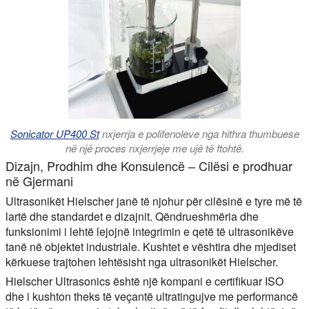
Sonicator UP400 St
nxjerrja e polifenoleve nga hithra thumbuese
në një proces nxjerrjeje me ujë të ftohtë.
Dizajn, Prodhim dhe Konsulencë – Cilësi e prodhuar
në Gjermani
Ultrasonikët Hielscher janë të njohur për cilësinë e tyre më të
lartë dhe standardet e dizajnit. Qëndrueshmëria dhe
funksionimi i lehtë lejojnë integrimin e qetë të ultrasonikëve
tanë në objektet industriale. Kushtet e vështira dhe mjediset
kërkuese trajtohen lehtësisht nga ultrasonikët Hielscher.
Hielscher Ultrasonics është një kompani e certifikuar ISO
dhe i kushton theks të veçantë ultratingujve me performancë