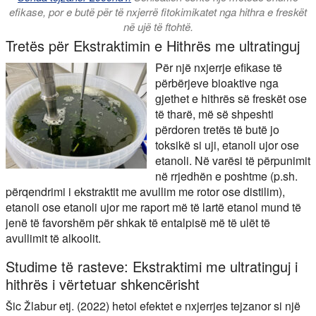
efikase, por e butë për të nxjerrë fitokimikatet nga hithra e freskët
në ujë të ftohtë.
Tretës për Ekstraktimin e Hithrës me ultratinguj
Për një nxjerrje efikase të
përbërjeve bioaktive nga
gjethet e hithrës së freskët ose
të tharë, më së shpeshti
përdoren tretës të butë jo
toksikë si uji, etanoli ujor ose
etanoli. Në varësi të përpunimit
në rrjedhën e poshtme (p.sh.
përqendrimi i ekstraktit me avullim me rotor ose distilim),
etanoli ose etanoli ujor me raport më të lartë etanol mund të
jenë të favorshëm për shkak të entalpisë më të ulët të
avullimit të alkoolit.
Studime të rasteve: Ekstraktimi me ultratinguj i
hithrës i vërtetuar shkencërisht
Šic Žlabur etj. (2022) hetoi efektet e nxjerrjes tejzanor si një