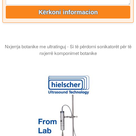
Kërkoni informacion
Nxjerrja botanike me ultratinguj - Si të përdorni sonikatorët për të
nxjerrë komponimet botanike
Në këtë prezantim ju njohim me prodhimin e ekstrakteve botanike