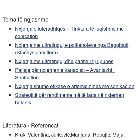
Tema të ngjashme
Nxjerrja e luleradhiqes – Tinktura të fuqishme me
sonication
Nxjerrja me ultratinguj e polifenoleve nga Baggibuti
(Stachys parviflora)
Nxjerrja me ultratinguj dhe parimi i tij i punës
Pajisje për nxjerrjen e kanabisit – Avantazhi i
Sonication
Nxjerrja shumë efikase e artemisininës me sonikacion
Strategjitë për rendimente më të larta në nxjerrjen
botanik
Literatura / Referencat
Kruk, Valentina; Jurković,Marijana; Repajić, Maja;