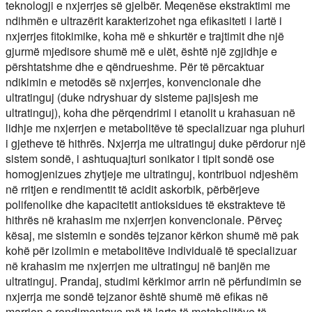
teknologji e nxjerrjes së gjelbër. Meqenëse ekstraktimi me
ndihmën e ultrazërit karakterizohet nga efikasiteti i lartë i
nxjerrjes fitokimike, koha më e shkurtër e trajtimit dhe një
gjurmë mjedisore shumë më e ulët, është një zgjidhje e
përshtatshme dhe e qëndrueshme. Për të përcaktuar
ndikimin e metodës së nxjerrjes, konvencionale dhe
ultratinguj (duke ndryshuar dy sisteme pajisjesh me
ultratinguj), koha dhe përqendrimi i etanolit u krahasuan në
lidhje me nxjerrjen e metabolitëve të specializuar nga pluhuri
i gjetheve të hithrës. Nxjerrja me ultratinguj duke përdorur një
sistem sondë, i ashtuquajturi sonikator i tipit sondë ose
homogjenizues zhytjeje me ultratinguj, kontribuoi ndjeshëm
në rritjen e rendimentit të acidit askorbik, përbërjeve
polifenolike dhe kapacitetit antioksidues të ekstrakteve të
hithrës në krahasim me nxjerrjen konvencionale. Përveç
kësaj, me sistemin e sondës tejzanor kërkon shumë më pak
kohë për izolimin e metabolitëve individualë të specializuar
në krahasim me nxjerrjen me ultratinguj në banjën me
ultratinguj. Prandaj, studimi kërkimor arrin në përfundimin se
nxjerrja me sondë tejzanor është shumë më efikas në
marrjen e rendimenteve më të larta të metabolitëve të