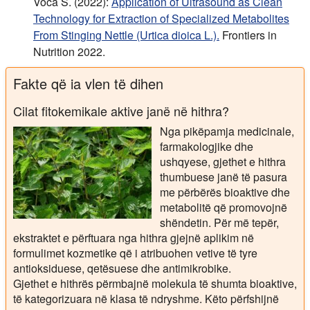
Voca S. (2022):
Application of Ultrasound as Clean
Technology for Extraction of Specialized Metabolites
From Stinging Nettle (Urtica dioica L.).
Frontiers in
Nutrition 2022.
Fakte që ia vlen të dihen
Cilat fitokemikale aktive janë në hithra?
Nga pikëpamja medicinale,
farmakologjike dhe
ushqyese, gjethet e hithra
thumbuese janë të pasura
me përbërës bioaktive dhe
metabolitë që promovojnë
shëndetin. Për më tepër,
ekstraktet e përftuara nga hithra gjejnë aplikim në
formulimet kozmetike që i atribuohen vetive të tyre
antioksiduese, qetësuese dhe antimikrobike.
Gjethet e hithrës përmbajnë molekula të shumta bioaktive,
të kategorizuara në klasa të ndryshme. Këto përfshijnë