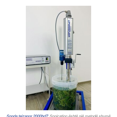
Sonda tejzanor 2000hdT:
Sonication është një metodë shumë