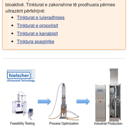
bioaktivë. Tinkturat e zakonshme të prodhuara përmes
ultrazërit përfshijnë:
Tinkturat e luleradhiqes
Tinkturat e propolisit
Tinkturat e kanabisit
Tinktura spagjirike