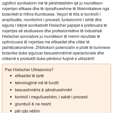
zgjidhni sonikatorin më të përshtatshëm që ju mundëson
nxjerrjen efikase dhe të riprodhueshme të fitokimikateve nga
botanikët si hithra thumbuese. Veçori të tilla si kontrolli i
amplitudës, monitorimi i procesit, funksionimi i lehtë dhe
siguria i bëjnë sonikatorët Hielscher pajisjet e preferuara të
nxjerrjes së studiuesve dhe profesionistëve të industrisë.
Hielscher sonciators ju mundëson të merrni rezultate të
optimizuara të nxjerrjes me efikasitet dhe cilësi të
jashtëzakonshme. Zhbllokoni potencialin e plotë të burimeve
botanike duke siguruar besueshmërinë operacionale dhe
cilësinë e produktit duke përdorur fuqinë e ultrazërit!
Pse Hielscher Ultrasonics?
efikasitet të lartë
teknologjinë më të fundit
besueshmëria & qëndrueshmëri
kontroll i rregullueshëm, i saktë i procesit
grumbull & ne rresht
për çdo vëllim