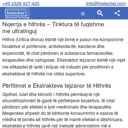
+49 3328 437-420
info@hielscher.com
Nxjerrja e hithrës – Tinktura të fuqishme
me ultratinguj
Hithra (Urtica dioica) është një bimë e pasur me komponime
bioaktive si polifenole, antioksidantë, karotene dhe
terpenoidë, të cilat përdoren si substanca farmaceutike,
terapeutike dhe ushqyese. Ekstraktori tejzanor është një mjet
me efikasitet të lartë i krijuar në industri për prodhimin e
ekstrakteve të hithrës me cilësi superiore.
Përfitimet e Ekstrakteve tejzanor të Hithrës
Gjethet, lulet dhe kërcelli i hithrës përmbajnë një
shumëllojshmëri të gjerë të përbërjeve bioaktive, të cilat
përdoren për efektet e tyre medicinale dhe terapeutike.
Meqenëse shpesh do të kërkonte konsumimin e sasive të
mëdha të bimës së hithrës për të marrë efektet e dëshiruara,
ekstraktet e hithrës janë një metodë administrimi më e