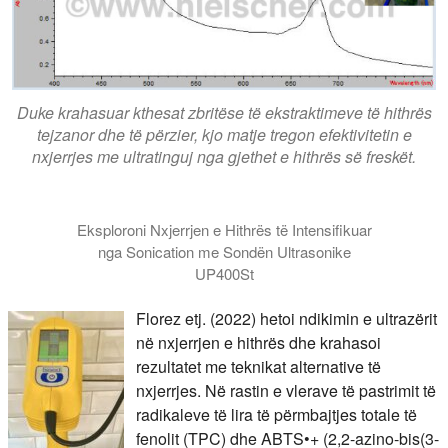
Duke krahasuar kthesat zbritëse të ekstraktimeve të hithrës
tejzanor dhe të përzier, kjo matje tregon efektivitetin e
nxjerrjes me ultratinguj nga gjethet e hithrës së freskët.
Eksploroni Nxjerrjen e Hithrës të Intensifikuar
nga Sonication me Sondën Ultrasonike
UP400St
Florez etj. (2022) hetoi ndikimin e ultrazërit
në nxjerrjen e hithrës dhe krahasoi
rezultatet me teknikat alternative të
nxjerrjes. Në rastin e vlerave të pastrimit të
radikaleve të lira të përmbajtjes totale të
fenolit (TPC) dhe ABTS•+ (2,2-azino-bis(3-