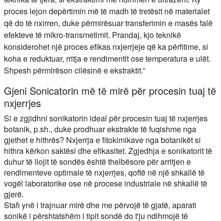
proces lejon depërtimin më të madh të tretësit në materialet
që do të nxirren, duke përmirësuar transferimin e masës falë
efekteve të mikro-transmetimit. Prandaj, kjo teknikë
konsiderohet një proces efikas nxjerrjeje që ka përfitime, si
koha e reduktuar, rritja e rendimentit ose temperatura e ulët.
Shpesh përmirëson cilësinë e ekstraktit.”
Gjeni Sonicatorin më të mirë për procesin tuaj të
nxjerrjes
Si e zgjidhni sonikatorin ideal për procesin tuaj të nxjerrjes
botanik, p.sh., duke prodhuar ekstrakte të fuqishme nga
gjethet e hithrës? Nxjerrja e fitokimikave nga botanikët si
hithra kërkon saktësi dhe efikasitet. Zgjedhja e sonikatorit të
duhur të llojit të sondës është thelbësore për arritjen e
rendimenteve optimale të nxjerrjes, qoftë në një shkallë të
vogël laboratorike ose në procese industriale në shkallë të
gjerë.
Stafi ynë i trajnuar mirë dhe me përvojë të gjatë, aparati
sonikë i përshtatshëm i tipit sondë do t'ju ndihmojë të