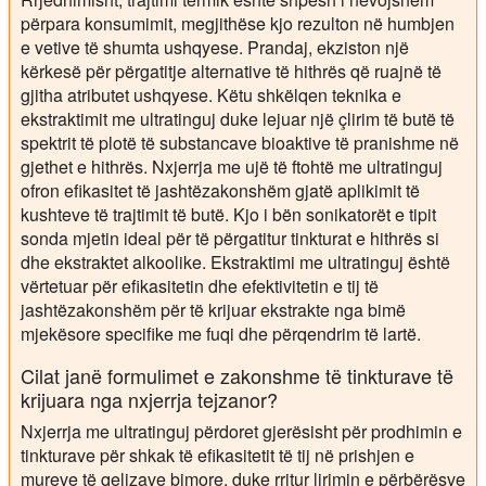
përpara konsumimit, megjithëse kjo rezulton në humbjen
e vetive të shumta ushqyese. Prandaj, ekziston një
kërkesë për përgatitje alternative të hithrës që ruajnë të
gjitha atributet ushqyese. Këtu shkëlqen teknika e
ekstraktimit me ultratinguj duke lejuar një çlirim të butë të
spektrit të plotë të substancave bioaktive të pranishme në
gjethet e hithrës. Nxjerrja me ujë të ftohtë me ultratinguj
ofron efikasitet të jashtëzakonshëm gjatë aplikimit të
kushteve të trajtimit të butë. Kjo i bën sonikatorët e tipit
sonda mjetin ideal për të përgatitur tinkturat e hithrës si
dhe ekstraktet alkoolike. Ekstraktimi me ultratinguj është
vërtetuar për efikasitetin dhe efektivitetin e tij të
jashtëzakonshëm për të krijuar ekstrakte nga bimë
mjekësore specifike me fuqi dhe përqendrim të lartë.
Cilat janë formulimet e zakonshme të tinkturave të
krijuara nga nxjerrja tejzanor?
Nxjerrja me ultratinguj përdoret gjerësisht për prodhimin e
tinkturave për shkak të efikasitetit të tij në prishjen e
mureve të qelizave bimore, duke rritur lirimin e përbërësve