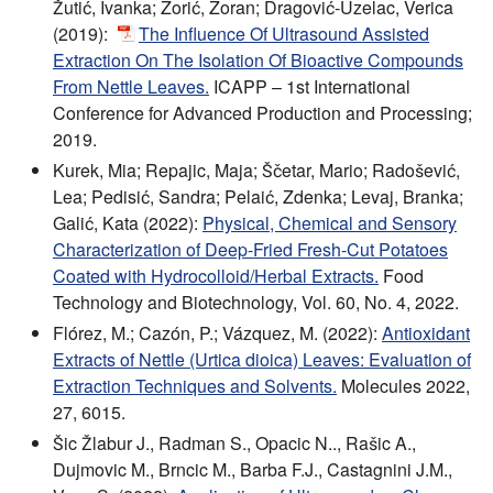
Žutić, Ivanka; Zorić, Zoran; Dragović-Uzelac, Verica
(2019):
The Influence Of Ultrasound Assisted
Extraction On The Isolation Of Bioactive Compounds
From Nettle Leaves.
ICAPP – 1st International
Conference for Advanced Production and Processing;
2019.
Kurek, Mia; Repajic, Maja; Ščetar, Mario; Radošević,
Lea; Pedisić, Sandra; Pelaić, Zdenka; Levaj, Branka;
Galić, Kata (2022):
Physical, Chemical and Sensory
Characterization of Deep-Fried Fresh-Cut Potatoes
Coated with Hydrocolloid/Herbal Extracts.
Food
Technology and Biotechnology, Vol. 60, No. 4, 2022.
Flórez, M.; Cazón, P.; Vázquez, M. (2022):
Antioxidant
Extracts of Nettle (Urtica dioica) Leaves: Evaluation of
Extraction Techniques and Solvents.
Molecules 2022,
27, 6015.
Šic Žlabur J., Radman S., Opacic N.., Rašic A.,
Dujmovic M., Brncic M., Barba F.J., Castagnini J.M.,