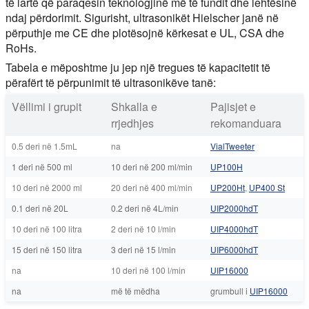
të lartë që paraqesin teknologjinë më të fundit dhe lehtësinë
ndaj përdorimit. Sigurisht, ultrasonikët Hielscher janë në
përputhje me CE dhe plotësojnë kërkesat e UL, CSA dhe
RoHs.
Tabela e mëposhtme ju jep një tregues të kapacitetit të
përafërt të përpunimit të ultrasonikëve tanë:
Vëllimi i grupit
Shkalla e
Pajisjet e
rrjedhjes
rekomanduara
0.5 deri në 1.5mL
na
VialTweeter
1 deri në 500 ml
10 deri në 200 ml/min
UP100H
10 deri në 2000 ml
20 deri në 400 ml/min
UP200Ht
,
UP400 St
0.1 deri në 20L
0.2 deri në 4L/min
UIP2000hdT
10 deri në 100 litra
2 deri në 10 l/min
UIP4000hdT
15 deri në 150 litra
3 deri në 15 l/min
UIP6000hdT
na
10 deri në 100 l/min
UIP16000
na
më të mëdha
grumbull i
UIP16000