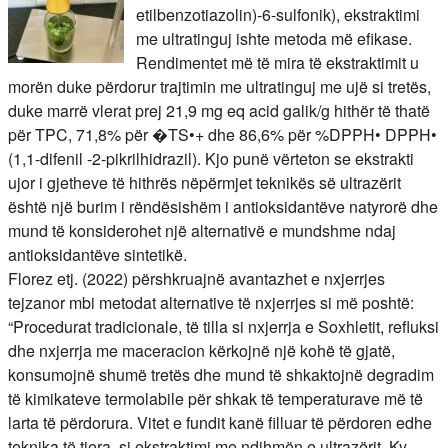
etilbenzotiazolin)-6-sulfonik), ekstraktimi
me ultratinguj ishte metoda më efikase.
Rendimentet më të mira të ekstraktimit u
morën duke përdorur trajtimin me ultratinguj me ujë si tretës,
duke marrë vlerat prej 21,9 mg eq acid galik/g hithër të thatë
për TPC, 71,8% për �TS•+ dhe 86,6% për %DPPH• DPPH•
(1,1-difenil -2-pikrilhidrazil). Kjo punë vërteton se ekstrakti
ujor i gjetheve të hithrës nëpërmjet teknikës së ultrazërit
është një burim i rëndësishëm i antioksidantëve natyrorë dhe
mund të konsiderohet një alternativë e mundshme ndaj
antioksidantëve sintetikë.
Florez etj. (2022) përshkruajnë avantazhet e nxjerrjes
tejzanor mbi metodat alternative të nxjerrjes si më poshtë:
“Procedurat tradicionale, të tilla si nxjerrja e Soxhletit, refluksi
dhe nxjerrja me maceracion kërkojnë një kohë të gjatë,
konsumojnë shumë tretës dhe mund të shkaktojnë degradim
të kimikateve termolabile për shkak të temperaturave më të
larta të përdorura. Vitet e fundit kanë filluar të përdoren edhe
teknika të tjera, si ekstraktimi me ndihmën e ultrazërit. Ky