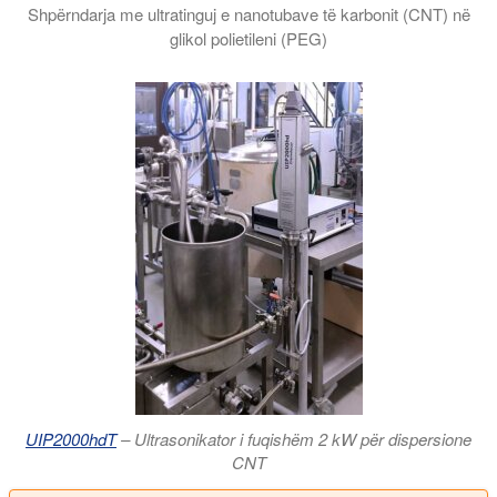
Shpërndarja me ultratinguj e nanotubave të karbonit (CNT) në
glikol polietileni (PEG)
Nanofluidet e sintetizuara me ultratinguj janë ftohës efikasë
UIP2000hdT
– Ultrasonikator i fuqishëm 2 kW për dispersione
CNT