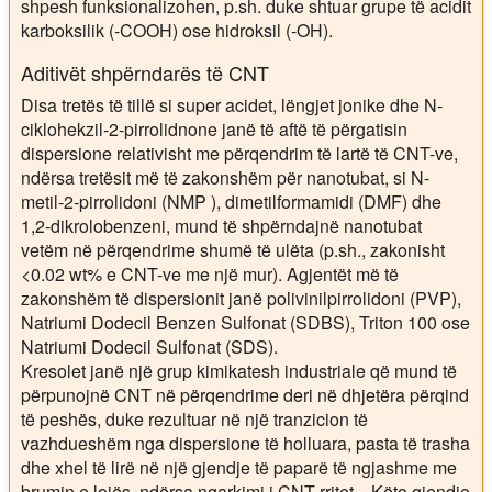
shpesh funksionalizohen, p.sh. duke shtuar grupe të acidit
karboksilik (-COOH) ose hidroksil (-OH).
Aditivët shpërndarës të CNT
Disa tretës të tillë si super acidet, lëngjet jonike dhe N-
ciklohekzil-2-pirrolidnone janë të aftë të përgatisin
dispersione relativisht me përqendrim të lartë të CNT-ve,
ndërsa tretësit më të zakonshëm për nanotubat, si N-
metil-2-pirrolidoni (NMP ), dimetilformamidi (DMF) dhe
1,2-dikrolobenzeni, mund të shpërndajnë nanotubat
vetëm në përqendrime shumë të ulëta (p.sh., zakonisht
<0.02 wt% e CNT-ve me një mur). Agjentët më të
zakonshëm të dispersionit janë polivinilpirrolidoni (PVP),
Natriumi Dodecil Benzen Sulfonat (SDBS), Triton 100 ose
Natriumi Dodecil Sulfonat (SDS).
Kresolet janë një grup kimikatesh industriale që mund të
përpunojnë CNT në përqendrime deri në dhjetëra përqind
të peshës, duke rezultuar në një tranzicion të
vazhdueshëm nga dispersione të holluara, pasta të trasha
dhe xhel të lirë në një gjendje të paparë të ngjashme me
brumin e lojës, ndërsa ngarkimi i CNT rritet. . Këto gjendje