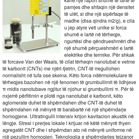
kanë një raport shumë të lartë të
pamjes dhe shfaqin një densitet
të ulët, si dhe një sipërfaqe të
madhe (disa qindra m2/g), e cila
u jep atyre veti unike si forca
shumë e lartë në tërheqje,
ngurtësi dhe qëndrueshmëri dhe
një shumë përçueshmëri e lartë
elektrike dhe termike. Për shkak
të forcave Van der Waals, të cilat tërheqin nanotubat e vetme
të karbonit (CNTs) me njëri-tjetrin, CNT-të rregullohen
normalisht në tufa ose skeina. Këto forca ndërmolekulare të
tërheqjes bazohen në një fenomen të grumbullimit të lidhjeve
π midis nanotubave ngjitur të njohur si grumbullimi π. Për të
nxjerrë përfitimin e plotë nga nanotubat e karbonit, këto
aglomerate duhet të shpërndahen dhe CNT-të duhet të
shpërndahen në mënyrë të barabartë në një shpërndarje
homogjene. Ultratingulli intensiv krijon kavitacion akustik në
lëngje. Stresi i prerjes lokale i krijuar në këtë mënyrë thyen
agregatët CNT dhe i shpërndan ato në mënyrë uniforme në
një pezullim homogjen. Teknologjia e shpërndarjes tejzanor