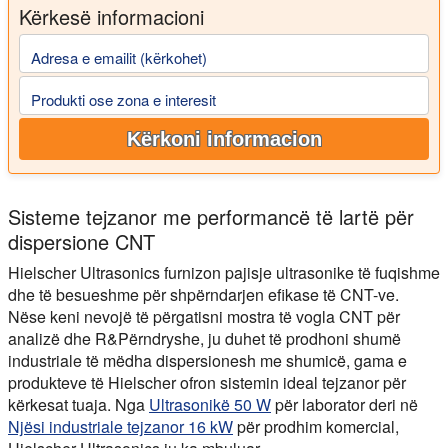
Kërkesë informacioni
Adresa e emailit (kërkohet)
Produkti ose zona e interesit
Kërkoni informacion
Sisteme tejzanor me performancë të lartë për
dispersione CNT
Hielscher Ultrasonics furnizon pajisje ultrasonike të fuqishme
dhe të besueshme për shpërndarjen efikase të CNT-ve.
Nëse keni nevojë të përgatisni mostra të vogla CNT për
analizë dhe R&Përndryshe, ju duhet të prodhoni shumë
industriale të mëdha dispersionesh me shumicë, gama e
produkteve të Hielscher ofron sistemin ideal tejzanor për
kërkesat tuaja. Nga
Ultrasonikë 50 W
për laborator deri në
Njësi industriale tejzanor 16 kW
për prodhim komercial,