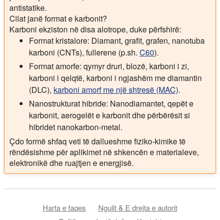
antistatike.
Cilat janë format e karbonit?
Karboni ekziston në disa alotrope, duke përfshirë:
Format kristalore: Diamant, grafit, grafen, nanotuba
karboni (CNTs), fullerene (p.sh.
C60
).
Format amorfe: qymyr druri, blozë, karboni i zi,
karboni i qelqtë, karboni i ngjashëm me diamantin
(DLC),
karboni amorf me një shtresë (MAC)
.
Nanostrukturat hibride: Nanodiamantet, qepët e
karbonit, aerogelët e karbonit dhe përbërësit si
hibridet nanokarbon-metal.
Çdo formë shfaq veti të dallueshme fiziko-kimike të
rëndësishme për aplikimet në shkencën e materialeve,
elektronikë dhe ruajtjen e energjisë.
Harta e faqes
Ngulit & E drejta e autorit