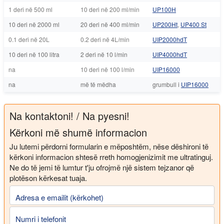
1 deri në 500 ml
10 deri në 200 ml/min
UP100H
10 deri në 2000 ml
20 deri në 400 ml/min
UP200Ht
,
UP400 St
0.1 deri në 20L
0.2 deri në 4L/min
UIP2000hdT
10 deri në 100 litra
2 deri në 10 l/min
UIP4000hdT
na
10 deri në 100 l/min
UIP16000
na
më të mëdha
grumbull i
UIP16000
Na kontaktoni! / Na pyesni!
Kërkoni më shumë informacion
Ju lutemi përdorni formularin e mëposhtëm, nëse dëshironi të
kërkoni informacion shtesë rreth homogjenizimit me ultratinguj.
Ne do të jemi të lumtur t'ju ofrojmë një sistem tejzanor që
plotëson kërkesat tuaja.
Adresa e emailit (kërkohet)
Numri i telefonit