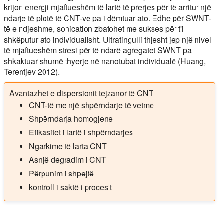
krijon energji mjaftueshëm të lartë të prerjes për të arritur një
ndarje të plotë të CNT-ve pa i dëmtuar ato. Edhe për SWNT-
të e ndjeshme, sonication zbatohet me sukses për t'i
shkëputur ato individualisht. Ultratingulli thjesht jep një nivel
të mjaftueshëm stresi për të ndarë agregatet SWNT pa
shkaktuar shumë thyerje në nanotubat individualë (Huang,
Terentjev 2012).
Avantazhet e dispersionit tejzanor të CNT
CNT-të me një shpërndarje të vetme
Shpërndarja homogjene
Efikasitet i lartë i shpërndarjes
Ngarkime të larta CNT
Asnjë degradim i CNT
Përpunim i shpejtë
kontroll i saktë i procesit