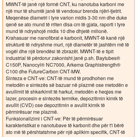
MWNT-të janë një formë CNT, ku nanotuba karboni me
një mur të shumtë janë të vendosur brenda njëri-tjetrit.
Meqenëse diametri i tyre varion midis 3-30 nm dhe duke
qenë se ato mund të rriten disa cm të gjata, raporti i tyre
mund të ndryshojë midis 10 dhe dhjetë milionë.
Krahasuar me nanofibrat e karbonit, MWNT-të kanë një
strukturë të ndryshme muri, një diametër të jashtëm më të
vogël dhe një brendësi të zbrazët. MWNT-të e tipit
industrial të përdorur zakonisht janë p.sh. Baytubes®
C150P, Nanocyl® NC7000, Arkema Graphistrength®
C100 dhe FutureCarbon CNT-MW.
Sinteza e CNT-ve
: CNT-të mund të prodhohen me
metodën e sintezës së bazuar në plazmë ose metodën e
avullimit të shkarkimit të harkut, metodën e heqjes me
lazer, procesin e sintezës termike, depozitimin kimik të
avullit (CVD) ose depozitimin e avullit kimik të
përmirësuar me plazmë.
Funksionalizimi i CNT-ve
: Për të përmirësuar
karakteristikat e nanotubave të karbonit dhe për t'i bërë
ato më të përshtatshme për një aplikim specifik, CNT-të