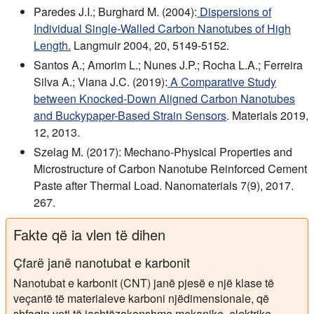
Paredes J.I.; Burghard M. (2004):
Dispersions of
Individual Single-Walled Carbon Nanotubes of High
Length.
Langmuir 2004, 20, 5149-5152.
Santos A.; Amorim L.; Nunes J.P.; Rocha L.A.; Ferreira
Silva A.; Viana J.C. (2019):
A Comparative Study
between Knocked-Down Aligned Carbon Nanotubes
and Buckypaper-Based Strain Sensors
. Materials 2019,
12, 2013.
Szelag M. (2017): Mechano-Physical Properties and
Microstructure of Carbon Nanotube Reinforced Cement
Paste after Thermal Load. Nanomaterials 7(9), 2017.
267.
Fakte që ia vlen të dihen
Çfarë janë nanotubat e karbonit
Nanotubat e karbonit (CNT) janë pjesë e një klase të
veçantë të materialeve karboni njëdimensionale, që
shfaqin veti të jashtëzakonshme mekanike, elektrike,