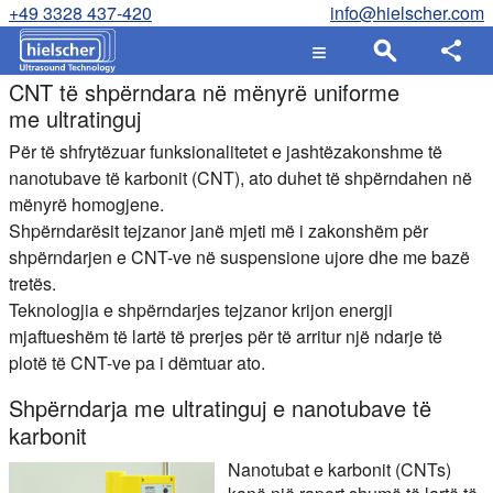
+49 3328 437-420
info@hielscher.com
CNT të shpërndara në mënyrë uniforme
me ultratinguj
Për të shfrytëzuar funksionalitetet e jashtëzakonshme të
nanotubave të karbonit (CNT), ato duhet të shpërndahen në
mënyrë homogjene.
Shpërndarësit tejzanor janë mjeti më i zakonshëm për
shpërndarjen e CNT-ve në suspensione ujore dhe me bazë
tretës.
Teknologjia e shpërndarjes tejzanor krijon energji
mjaftueshëm të lartë të prerjes për të arritur një ndarje të
plotë të CNT-ve pa i dëmtuar ato.
Shpërndarja me ultratinguj e nanotubave të
karbonit
Nanotubat e karbonit (CNTs)