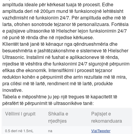
amplituda ideale për kërkesat tuaja të procesit. Edhe
amplituda deri në 200µm mund të funksionojnë lehtësisht
vazhdimisht në funksionim 24/7. Për amplituda edhe më të
larta, ofrohen sonotrode tejzanor të personalizuara. Fortësia
e pajisjeve ultrasonike të Hielscher lejon funksionimin 24/7
në punë të rënda dhe në mjedise kërkuese.
Klientët tanë janë të kënaqur nga qëndrueshmëria dhe
besueshmëria e jashtëzakonshme e sistemeve të Hielscher
Ultrasonic. Instalimi në fushat e aplikacioneve të rënda,
mjedise të vështira dhe funksionimi 24/7 sigurojnë përpunim
efikas dhe ekonomik. Intensifikimi i procesit tejzanor
redukton kohën e përpunimit dhe arrin rezultate më të mira,
pra cilësi më të lartë, rendiment më të lartë, produkte
inovative.
Tabela e mëposhtme ju jep një tregues të kapacitetit të
përafërt të përpunimit të ultrasonikëve tanë:
Vëllimi i grupit
Shkalla e
Pajisjet e
rrjedhjes
rekomanduara
0.5 deri në 1.5mL
na
VialTweeter