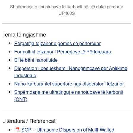
Shpërndarja e nanotubave të karbonit në ujë duke përdorur
UP400S
Shpërndarja tejzanor e nanotubave të karbonit: Ultrasonikato
Tema të ngjashme
Përgatitja tejzanor e gomës së përforcuar
Formulimi tejzanor i Përbërjeve të Përforcuara
Si të bëni nanofluide
Dispersion i besueshëm i Nanogrimcave për Aplikime
Industriale
Nano-karburantet superiore nga dispersioni tejzanor
Shpërndarja me ultratinguj e nanotubave të karbonit
(CNT)
Literatura / Referencat
SOP – Ultrasonic Dispersion of Multi-Walled