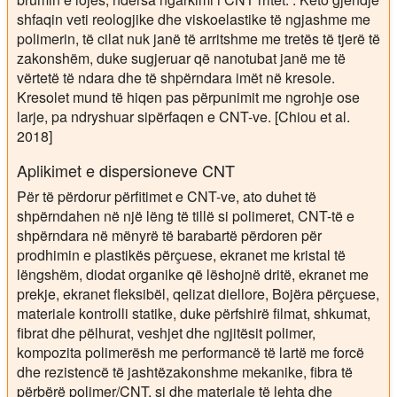
shfaqin veti reologjike dhe viskoelastike të ngjashme me
polimerin, të cilat nuk janë të arritshme me tretës të tjerë të
zakonshëm, duke sugjeruar që nanotubat janë me të
vërtetë të ndara dhe të shpërndara imët në kresole.
Kresolet mund të hiqen pas përpunimit me ngrohje ose
larje, pa ndryshuar sipërfaqen e CNT-ve. [Chiou et al.
2018]
Aplikimet e dispersioneve CNT
Për të përdorur përfitimet e CNT-ve, ato duhet të
shpërndahen në një lëng të tillë si polimeret, CNT-të e
shpërndara në mënyrë të barabartë përdoren për
prodhimin e plastikës përçuese, ekranet me kristal të
lëngshëm, diodat organike që lëshojnë dritë, ekranet me
prekje, ekranet fleksibël, qelizat diellore, Bojëra përçuese,
materiale kontrolli statike, duke përfshirë filmat, shkumat,
fibrat dhe pëlhurat, veshjet dhe ngjitësit polimer,
kompozita polimerësh me performancë të lartë me forcë
dhe rezistencë të jashtëzakonshme mekanike, fibra të
përbërë polimer/CNT, si dhe materiale të lehta dhe