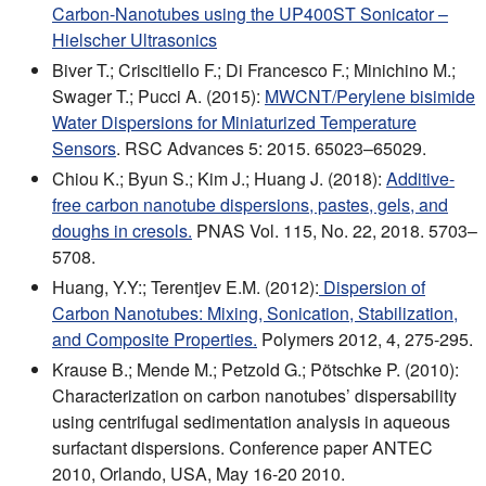
Carbon-Nanotubes using the UP400ST Sonicator –
Hielscher Ultrasonics
Biver T.; Criscitiello F.; Di Francesco F.; Minichino M.;
Swager T.; Pucci A. (2015):
MWCNT/Perylene bisimide
Water Dispersions for Miniaturized Temperature
Sensors
. RSC Advances 5: 2015. 65023–65029.
Chiou K.; Byun S.; Kim J.; Huang J. (2018):
Additive-
free carbon nanotube dispersions, pastes, gels, and
doughs in cresols.
PNAS Vol. 115, No. 22, 2018. 5703–
5708.
Huang, Y.Y:; Terentjev E.M. (2012):
Dispersion of
Carbon Nanotubes: Mixing, Sonication, Stabilization,
and Composite Properties.
Polymers 2012, 4, 275-295.
Krause B.; Mende M.; Petzold G.; Pötschke P. (2010):
Characterization on carbon nanotubes’ dispersability
using centrifugal sedimentation analysis in aqueous
surfactant dispersions. Conference paper ANTEC
2010, Orlando, USA, May 16-20 2010.