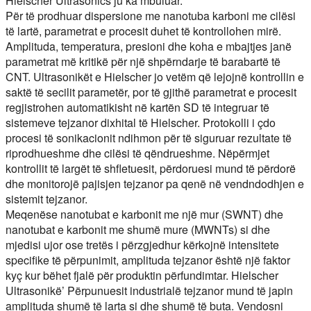
Hielscher Ultrasonics ju ka mbuluar.
Për të prodhuar dispersione me nanotuba karboni me cilësi
të lartë, parametrat e procesit duhet të kontrollohen mirë.
Amplituda, temperatura, presioni dhe koha e mbajtjes janë
parametrat më kritikë për një shpërndarje të barabartë të
CNT. Ultrasonikët e Hielscher jo vetëm që lejojnë kontrollin e
saktë të secilit parametër, por të gjithë parametrat e procesit
regjistrohen automatikisht në kartën SD të integruar të
sistemeve tejzanor dixhital të Hielscher. Protokolli i çdo
procesi të sonikacionit ndihmon për të siguruar rezultate të
riprodhueshme dhe cilësi të qëndrueshme. Nëpërmjet
kontrollit të largët të shfletuesit, përdoruesi mund të përdorë
dhe monitorojë pajisjen tejzanor pa qenë në vendndodhjen e
sistemit tejzanor.
Meqenëse nanotubat e karbonit me një mur (SWNT) dhe
nanotubat e karbonit me shumë mure (MWNTs) si dhe
mjedisi ujor ose tretës i përzgjedhur kërkojnë intensitete
specifike të përpunimit, amplituda tejzanor është një faktor
kyç kur bëhet fjalë për produktin përfundimtar. Hielscher
Ultrasonikë’ Përpunuesit industrialë tejzanor mund të japin
amplituda shumë të larta si dhe shumë të buta. Vendosni