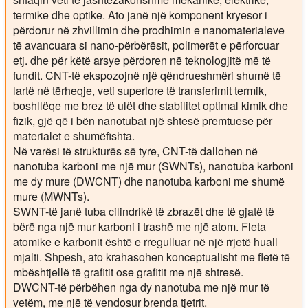
termike dhe optike. Ato janë një komponent kryesor i
përdorur në zhvillimin dhe prodhimin e nanomaterialeve
të avancuara si nano-përbërësit, polimerët e përforcuar
etj. dhe për këtë arsye përdoren në teknologjitë më të
fundit. CNT-të ekspozojnë një qëndrueshmëri shumë të
lartë në tërheqje, veti superiore të transferimit termik,
boshllëqe me brez të ulët dhe stabilitet optimal kimik dhe
fizik, gjë që i bën nanotubat një shtesë premtuese për
materialet e shumëfishta.
Në varësi të strukturës së tyre, CNT-të dallohen në
nanotuba karboni me një mur (SWNTs), nanotuba karboni
me dy mure (DWCNT) dhe nanotuba karboni me shumë
mure (MWNTs).
SWNT-të janë tuba cilindrikë të zbrazët dhe të gjatë të
bërë nga një mur karboni i trashë me një atom. Fleta
atomike e karbonit është e rregulluar në një rrjetë huall
mjalti. Shpesh, ato krahasohen konceptualisht me fletë të
mbështjellë të grafitit ose grafitit me një shtresë.
DWCNT-të përbëhen nga dy nanotuba me një mur të
vetëm, me një të vendosur brenda tjetrit.