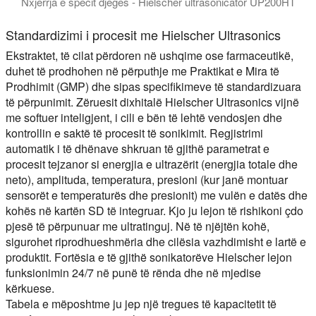
Nxjerrja e specit djegës - Hielscher ultrasonicator UP200HT
Dëshironi të prodhoni ekstraktet ose salcat tuaja të erëzave? Q
Standardizimi i procesit me Hielscher Ultrasonics
Ekstraktet, të cilat përdoren në ushqime ose farmaceutikë,
duhet të prodhohen në përputhje me Praktikat e Mira të
Prodhimit (GMP) dhe sipas specifikimeve të standardizuara
të përpunimit. Zëruesit dixhitalë Hielscher Ultrasonics vijnë
me softuer inteligjent, i cili e bën të lehtë vendosjen dhe
kontrollin e saktë të procesit të sonikimit. Regjistrimi
automatik i të dhënave shkruan të gjithë parametrat e
procesit tejzanor si energjia e ultrazërit (energjia totale dhe
neto), amplituda, temperatura, presioni (kur janë montuar
sensorët e temperaturës dhe presionit) me vulën e datës dhe
kohës në kartën SD të integruar. Kjo ju lejon të rishikoni çdo
pjesë të përpunuar me ultratinguj. Në të njëjtën kohë,
sigurohet riprodhueshmëria dhe cilësia vazhdimisht e lartë e
produktit. Fortësia e të gjithë sonikatorëve Hielscher lejon
funksionimin 24/7 në punë të rënda dhe në mjedise
kërkuese.
Tabela e mëposhtme ju jep një tregues të kapacitetit të