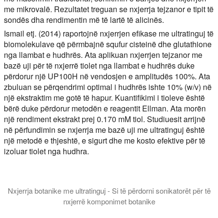
me mikrovalë. Rezultatet treguan se nxjerrja tejzanor e tipit të
sondës dha rendimentin më të lartë të alicinës.
Ismail etj. (2014) raportojnë nxjerrjen efikase me ultratinguj të
biomolekulave që përmbajnë squfur cisteinë dhe glutathione
nga llambat e hudhrës. Ata aplikuan nxjerrjen tejzanor me
bazë uji për të nxjerrë tiolet nga llambat e hudhrës duke
përdorur një UP100H në vendosjen e amplitudës 100%. Ata
zbuluan se përqendrimi optimal i hudhrës ishte 10% (w/v) në
një ekstraktim me gotë të hapur. Kuantifikimi i tioleve është
bërë duke përdorur metodën e reagentit Ellman. Ata morën
një rendiment ekstrakt prej 0.170 mM tiol. Studiuesit arrijnë
në përfundimin se nxjerrja me bazë uji me ultratinguj është
një metodë e thjeshtë, e sigurt dhe me kosto efektive për të
izoluar tiolet nga hudhra.
Nxjerrja botanike me ultratinguj - Si të përdorni sonikatorët për të
nxjerrë komponimet botanike
Në këtë prezantim ju njohim me prodhimin e ekstrakteve botanike