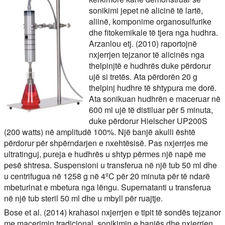
sonikimi jepet në alicinë të lartë,
aliinë, komponime organosulfurike
dhe fitokemikale të tjera nga hudhra.
Arzanlou etj. (2010) raportojnë
nxjerrjen tejzanor të alicinës nga
thelpinjtë e hudhrës duke përdorur
ujë si tretës. Ata përdorën 20 g
thelpinj hudhre të shtypura me dorë.
Ata sonikuan hudhrën e maceruar në
600 ml ujë të distiluar për 5 minuta,
duke përdorur Hielscher UP200S
(200 watts) në amplitudë 100%. Një banjë akulli është
përdorur për shpërndarjen e nxehtësisë. Pas nxjerrjes me
ultratinguj, pureja e hudhrës u shtyp përmes një napë me
pesë shtresa. Suspensioni u transferua në një tub 50 ml dhe
u centrifugua në 1258 g në 4ºC për 20 minuta për të ndarë
mbeturinat e mbetura nga lëngu. Supernatanti u transferua
në një tub steril 50 ml dhe u mbyll për ruajtje.
Bose et al. (2014) krahasoi nxjerrjen e tipit të sondës tejzanor
me macerimin tradicional, sonikimin e banjës dhe nxjerrjen