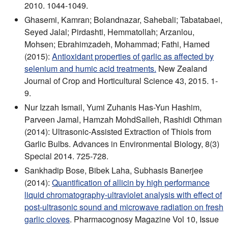
2010. 1044-1049.
Ghasemi, Kamran; Bolandnazar, Sahebali; Tabatabaei,
Seyed Jalal; Pirdashti, Hemmatollah; Arzanlou,
Mohsen; Ebrahimzadeh, Mohammad; Fathi, Hamed
(2015):
Antioxidant properties of garlic as affected by
selenium and humic acid treatments.
New Zealand
Journal of Crop and Horticultural Science 43, 2015. 1-
9.
Nur Izzah Ismail, Yumi Zuhanis Has-Yun Hashim,
Parveen Jamal, Hamzah MohdSalleh, Rashidi Othman
(2014): Ultrasonic-Assisted Extraction of Thiols from
Garlic Bulbs. Advances in Environmental Biology, 8(3)
Special 2014. 725-728.
Sankhadip Bose, Bibek Laha, Subhasis Banerjee
(2014):
Quantification of allicin by high performance
liquid chromatography‐ultraviolet analysis with effect of
post‐ultrasonic sound and microwave radiation on fresh
garlic cloves
. Pharmacognosy Magazine Vol 10, Issue