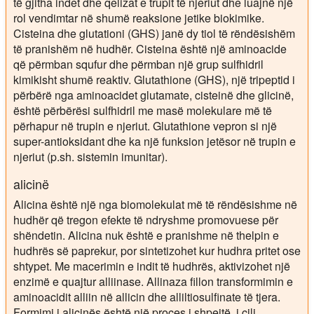
të gjitha indet dhe qelizat e trupit të njeriut dhe luajnë një
rol vendimtar në shumë reaksione jetike biokimike.
Cisteina dhe glutationi (GHS) janë dy tiol të rëndësishëm
të pranishëm në hudhër. Cisteina është një aminoacide
që përmban squfur dhe përmban një grup sulfhidril
kimikisht shumë reaktiv. Glutathione (GHS), një tripeptid i
përbërë nga aminoacidet glutamate, cisteinë dhe glicinë,
është përbërësi sulfhidril me masë molekulare më të
përhapur në trupin e njeriut. Glutathione vepron si një
super-antioksidant dhe ka një funksion jetësor në trupin e
njeriut (p.sh. sistemin imunitar).
alicinë
Alicina është një nga biomolekulat më të rëndësishme në
hudhër që tregon efekte të ndryshme promovuese për
shëndetin. Alicina nuk është e pranishme në thelpin e
hudhrës së paprekur, por sintetizohet kur hudhra pritet ose
shtypet. Me macerimin e indit të hudhrës, aktivizohet një
enzimë e quajtur alliinase. Allinaza fillon transformimin e
aminoacidit alliin në allicin dhe alliltiosulfinate të tjera.
Formimi i alicinës është një proces i shpejtë, i cili