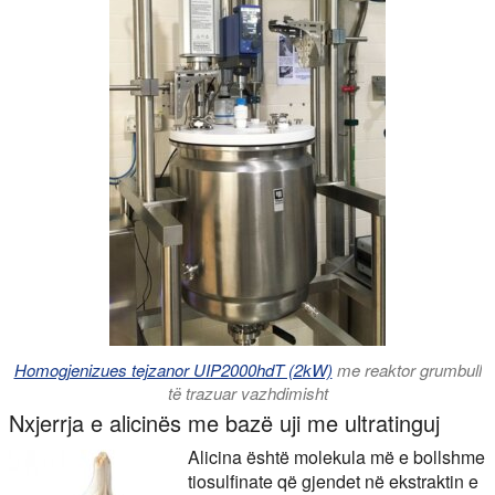
Homogjenizues tejzanor UIP2000hdT (2kW)
me reaktor grumbull
të trazuar vazhdimisht
Nxjerrja e alicinës me bazë uji me ultratinguj
Alicina është molekula më e bollshme
tiosulfinate që gjendet në ekstraktin e