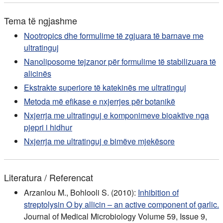
Tema të ngjashme
Nootropics dhe formulime të zgjuara të barnave me
ultratinguj
Nanoliposome tejzanor për formulime të stabilizuara të
alicinës
Ekstrakte superiore të katekinës me ultratinguj
Metoda më efikase e nxjerrjes për botanikë
Nxjerrja me ultratinguj e komponimeve bioaktive nga
pjepri i hidhur
Nxjerrja me ultratinguj e bimëve mjekësore
Literatura / Referencat
Arzanlou M., Bohlooli S. (2010):
Inhibition of
streptolysin O by allicin – an active component of garlic.
Journal of Medical Microbiology Volume 59, Issue 9,