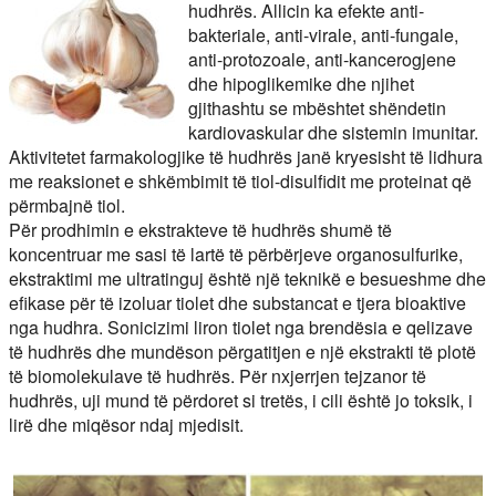
hudhrës. Allicin ka efekte anti-
bakteriale, anti-virale, anti-fungale,
anti-protozoale, anti-kancerogjene
dhe hipoglikemike dhe njihet
gjithashtu se mbështet shëndetin
kardiovaskular dhe sistemin imunitar.
Aktivitetet farmakologjike të hudhrës janë kryesisht të lidhura
me reaksionet e shkëmbimit të tiol-disulfidit me proteinat që
përmbajnë tiol.
Për prodhimin e ekstrakteve të hudhrës shumë të
koncentruar me sasi të lartë të përbërjeve organosulfurike,
ekstraktimi me ultratinguj është një teknikë e besueshme dhe
efikase për të izoluar tiolet dhe substancat e tjera bioaktive
nga hudhra. Sonicizimi liron tiolet nga brendësia e qelizave
të hudhrës dhe mundëson përgatitjen e një ekstrakti të plotë
të biomolekulave të hudhrës. Për nxjerrjen tejzanor të
hudhrës, uji mund të përdoret si tretës, i cili është jo toksik, i
lirë dhe miqësor ndaj mjedisit.