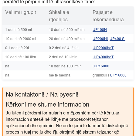
përafërt të përpunimit të ultrasonikëve tanë:
Vëllimi i grupit
Shkalla e
Pajisjet e
rrjedhjes
rekomanduara
1 deri në 500 ml
10 deri në 200 ml/min
UP100H
10 deri në 2000 ml
20 deri në 400 ml/min
UP200Ht
,
UP400 St
0.1 deri në 20L
0.2 deri në 4L/min
UIP2000hdT
10 deri në 100 litra
2 deri në 10 l/min
UIP4000hdT
na
10 deri në 100 l/min
UIP16000
na
më të mëdha
grumbull i
UIP16000
Na kontaktoni! / Na pyesni!
Kërkoni më shumë informacion
Ju lutemi përdorni formularin e mëposhtëm për të kërkuar
informacion shtesë në lidhje me procesorët tejzanor,
aplikacionet dhe çmimin. Ne do të jemi të lumtur të diskutojmë
procesin tuaj me ju dhe t'ju ofrojmë një sistem tejzanor që