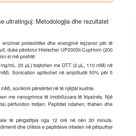
e ultratinguj: Metodologjia dhe rezultatet
 enzimat proteolitike dhe energjinë tejzanor për të
bull, duke përdorur Hielscher UP200St-CupHorn (200
don si më poshtë:
5 mg/mL, 20 µL) trajtohen me DTT (2 µL, 110 mM) në
mM). Sonication aplikohet në amplitudë 50% për 5
 mM), sonikimi përsëritet në të njëjtat kushte.
hen me nanogrimca të imobilizuara të tripsinës. Një
nuta) përfundon tretjen. Peptidet ndahen, thahen dhe
ale të përgatitjes nga 12 orë në nën 30 minuta.
ndimenti dhe cilësia e peptideve mbeten në përputhje