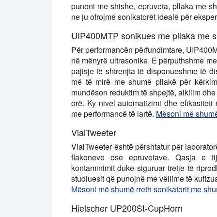
punoni me shishe, epruveta, pllaka me shu
ne ju ofrojmë sonikatorët idealë për eksper
UIP400MTP sonikues me pllaka me s
Për performancën përfundimtare, UIP400MT
në mënyrë ultrasonike. E përputhshme m
pajisje të shtrenjta të disponueshme të d
më të mirë me shumë pllakë për kërkimi
mundëson reduktim të shpejtë, alkilim dhe
orë. Ky nivel automatizimi dhe efikasiteti
me performancë të lartë.
Mësoni më shumë 
VialTweeter
VialTweeter është përshtatur për laborato
flakoneve ose epruvetave. Qasja e tij
kontaminimit duke siguruar tretje të ripro
studiuesit që punojnë me vëllime të kufizu
Mësoni më shumë rreth sonikatorit me shu
Hielscher UP200St-CupHorn