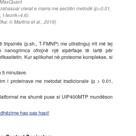
MaxQuant
të krahasuar vlerat e marra me secilën metodë (p>0.01,
 t-teorik=4.6).
ika: © Martins et al., 2019)
 tripsinës (p.sh., T-FMNP) me ultratinguj rrit më tej
 nanogrimca ofrojnë një sipërfaqe të lartë për
efikasitetin. Kur aplikohet në proteome komplekse, si
a 5 minutave.
m i proteinave me metodat tradicionale (p > 0.01,
platformat me shumë puse si UIP400MTP mundëson
 udhëzime hap pas hapi!