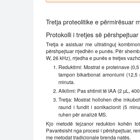
Tretja proteolitike e përmirësuar m
Protokolli i tretjes së përshpejtuar
Tretja e asistuar me ultratinguj kombinon
përshpejtuar rrjedhën e punës. Për shem
W, 26 kHz), rrjedha e punës e tretjes vazh
Reduktimi: Mostrat e proteinave (0,
tampon bikarbonat amoniumi (12,5 
minuta.
Alkilimi: Pas shtimit të IAA (2 µL, 400
Tretja: Mostrat hollohen dhe inkubo
raund i fundit i sonikacionit (5 mi
ruhen për analizë MS.
Kjo metodë tejzanor redukton kohën tot
Pavarësisht nga procesi i përshpejtuar, re
me metodat tradicionale brenda natës.