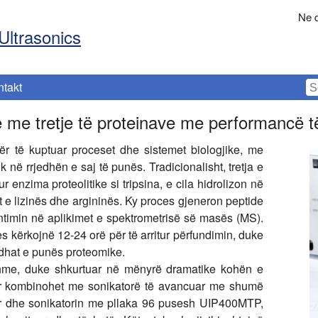
Ne d
Ultrasonics
ntakt
 me tretje të proteinave me performancë të
ër të kuptuar proceset dhe sistemet biologjike, me
k në rrjedhën e saj të punës. Tradicionalisht, tretja e
r enzima proteolitike si tripsina, e cila hidrolizon në
t e lizinës dhe argininës. Ky proces gjeneron peptide
ntimin në aplikimet e spektrometrisë së masës (MS).
s kërkojnë 12-24 orë për të arritur përfundimin, duke
dhat e punës proteomike.
uqishme, duke shkurtuar në mënyrë dramatike kohën e
Kur kombinohet me sonikatorë të avancuar me shumë
er dhe sonikatorin me pllaka 96 pusesh UIP400MTP,