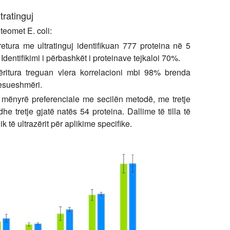
tratinguj
eomet E. coli:
etura me ultratinguj identifikuan 777 proteina në 5
dentifikimi i përbashkët i proteinave tejkaloi 70%.
ritura treguan vlera korrelacioni mbi 98% brenda
esueshmëri.
 mënyrë preferenciale me secilën metodë, me tretje
he tretje gjatë natës 54 proteina. Dallime të tilla të
 të ultrazërit për aplikime specifike.