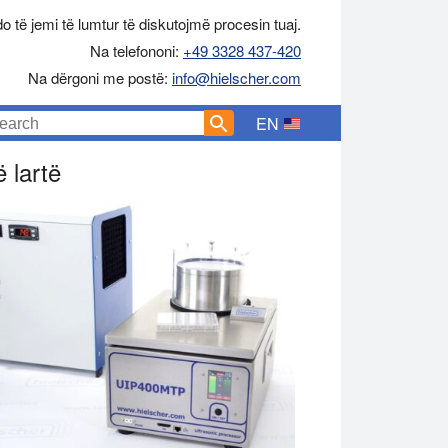
o të jemi të lumtur të diskutojmë procesin tuaj.
Na telefononi:
+49 3328 437-420
Na dërgoni me postë:
info@hielscher.com
EN
 lartë