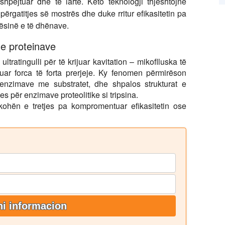
shpejtuar dhe të lartë. Këto teknologji thjeshtojnë
ërgatitjes së mostrës dhe duke rritur efikasitetin pa
ësinë e të dhënave.
n e proteinave
ltratingulli për të krijuar kavitation – mikoflluska të
uar forca të forta prerjeje. Ky fenomen përmirëson
 enzimave me substratet, dhe shpalos strukturat e
s për enzimave proteolitike si tripsina.
kohën e tretjes pa kompromentuar efikasitetin ose
i informacion