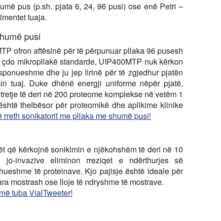
më pus (p.sh. pjata 6, 24, 96 pusi) ose enë Petri –
imentet tuaja.
humë pusi
P ofron aftësinë për të përpunuar pllaka 96 pusesh
e çdo mikropllakë standarde, UIP400MTP nuk kërkon
isponueshme dhe ju jep lirinë për të zgjedhur pjatën
n tuaj. Duke dhënë energji uniforme nëpër pjatë,
 tretje të deri në 200 proteome komplekse në vetëm 1
 është thelbësor për proteomikë dhe aplikime klinike
rreth sonikatorit me pllaka me shumë pusi!
rët që kërkojnë sonikimin e njëkohshëm të deri në 10
 jo-invazive eliminon rreziqet e ndërthurjes së
dhueshme të proteinave. Kjo pajisje është ideale për
ara mostrash ose lloje të ndryshme të mostrave.
më tuba VialTweeter!