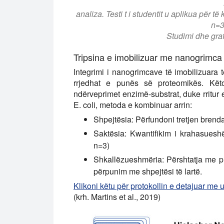
analiza. Testi t i studentit u aplikua për 
n=3,
Studimi dhe graf
Tripsina e imobilizuar me nanogrimca
Integrimi i nanogrimcave të imobilizuara të
rrjedhat e punës së proteomikës. Këto
ndërveprimet enzimë-substrat, duke rritur 
E. coli, metoda e kombinuar arrin:
Shpejtësia:
Përfundoni tretjen brend
Saktësia:
Kwantifikim i krahasueshë
n=3)
Shkallëzueshmëria:
Përshtatja me 
përpunim me shpejtësi të lartë.
Klikoni këtu për protokollin e detajuar me
(krh. Martins et al., 2019)