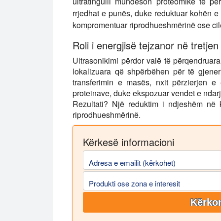
ultratingulli mundëson proteomikë të për
rrjedhat e punës, duke reduktuar kohën e p
kompromentuar riprodhueshmërinë ose cil
Roli i energjisë tejzanor në tretje
Ultrasonikimi përdor valë të përqendruara u
lokalizuara që shpërbëhen për të gjener
transferimin e masës, nxit përzierjen e
proteinave, duke ekspozuar vendet e ndarje
Rezultati? Një reduktim i ndjeshëm në 
riprodhueshmërinë.
Kërkesë informacioni
Adresa e emailit (kërkohet)
Produkti ose zona e interesit
Kërkon