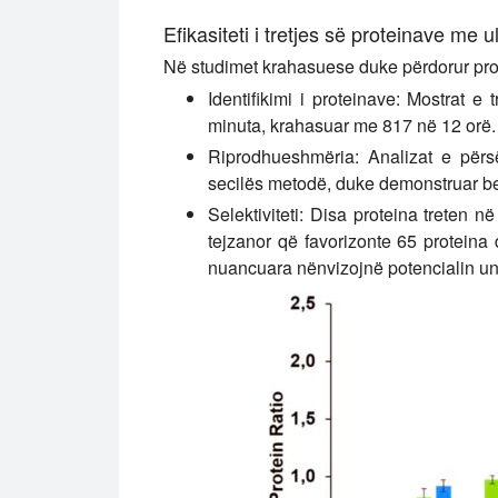
Efikasiteti i tretjes së proteinave me ul
Në studimet krahasuese duke përdorur prot
Identifikimi i proteinave:
Mostrat e tr
minuta, krahasuar me 817 në 12 orë. I
Riprodhueshmëria:
Analizat e përsë
secilës metodë, duke demonstruar b
Selektiviteti:
Disa proteina treten në
tejzanor që favorizonte 65 proteina d
nuancuara nënvizojnë potencialin unik