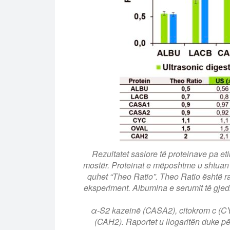
Rezultatet sasiore të proteinave pa etik
mostër. Proteinat e mëposhtme u shtuan
quhet “Theo Ratio”. Theo Ratio është ra
eksperiment. Albumina e serumit të gjed
α-S2 kazeinë (CASA2), citokrom c (C
(CAH2). Raportet u llogaritën duke pë