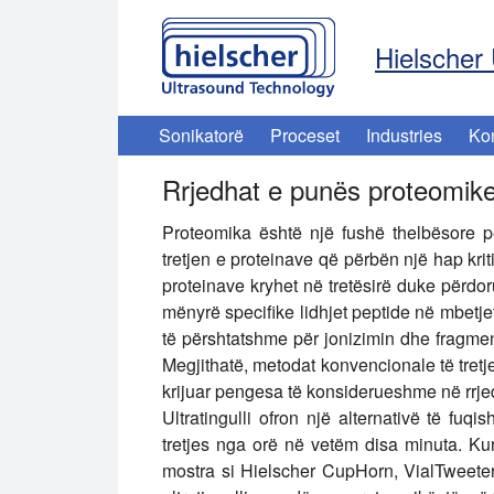
Hielscher 
Sonikatorë
Proceset
Industries
Ko
Rrjedhat e punës proteomike
Proteomika është një fushë thelbësore p
tretjen e proteinave që përbën një hap kriti
proteinave kryhet në tretësirë duke përdoru
mënyrë specifike lidhjet peptide në mbetje
të përshtatshme për jonizimin dhe fragme
Megjithatë, metodat konvencionale të tretje
krijuar pengesa të konsiderueshme në rrje
Ultratingulli ofron një alternativë të f
tretjes nga orë në vetëm disa minuta. 
mostra si Hielscher CupHorn, VialTweet