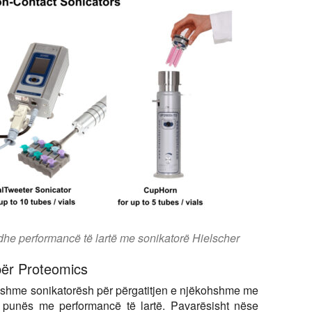
të dhe performancë të lartë me sonikatorë Hielscher
për Proteomics
ryshme sonikatorësh për përgatitjen e njëkohshme me
 punës me performancë të lartë. Pavarësisht nëse