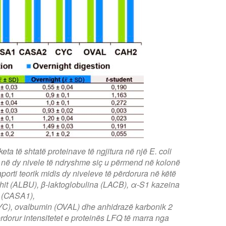
eta të shtatë proteinave të ngjitura në një E. coli
 në dy nivele të ndryshme siç u përmend në kolonë
porti teorik midis dy niveleve të përdorura në këtë
hit (ALBU), β-laktoglobulina (LACB), α-S1 kazeina
(CASA1),
YC), ovalbumin (OVAL) dhe anhidrazë karbonik 2
rdorur intensitetet e proteinës LFQ të marra nga