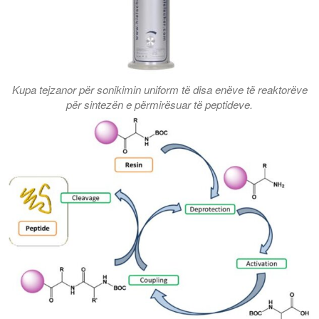
Kupa tejzanor për sonikimin uniform të disa enëve të reaktorëve
për sintezën e përmirësuar të peptideve.