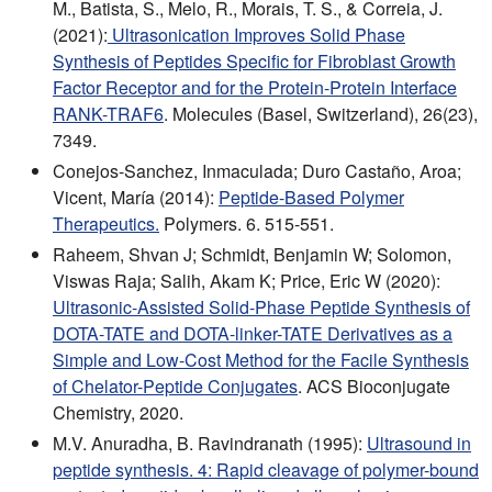
M., Batista, S., Melo, R., Morais, T. S., & Correia, J.
(2021):
Ultrasonication Improves Solid Phase
Synthesis of Peptides Specific for Fibroblast Growth
Factor Receptor and for the Protein-Protein Interface
RANK-TRAF6
. Molecules (Basel, Switzerland), 26(23),
7349.
Conejos-Sanchez, Inmaculada; Duro Castaño, Aroa;
Vicent, María (2014):
Peptide-Based Polymer
Therapeutics.
Polymers. 6. 515-551.
Raheem, Shvan J; Schmidt, Benjamin W; Solomon,
Viswas Raja; Salih, Akam K; Price, Eric W (2020):
Ultrasonic-Assisted Solid-Phase Peptide Synthesis of
DOTA-TATE and DOTA-linker-TATE Derivatives as a
Simple and Low-Cost Method for the Facile Synthesis
of Chelator-Peptide Conjugates
. ACS Bioconjugate
Chemistry, 2020.
M.V. Anuradha, B. Ravindranath (1995):
Ultrasound in
peptide synthesis. 4: Rapid cleavage of polymer-bound