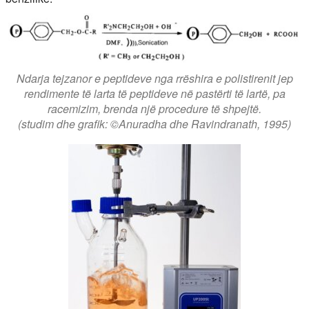
Ndarja tejzanor e peptideve nga rrëshira e polistirenit jep
rendimente të larta të peptideve në pastërti të lartë, pa
racemizim, brenda një procedure të shpejtë.
(studim dhe grafik: ©Anuradha dhe Ravindranath, 1995)