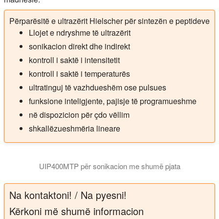
Përparësitë e ultrazërit Hielscher për sintezën e peptideve
Llojet e ndryshme të ultrazërit
sonikacion direkt dhe indirekt
kontroll i saktë i intensitetit
kontroll i saktë i temperaturës
ultratinguj të vazhdueshëm ose pulsues
funksione inteligjente, pajisje të programueshme
në dispozicion për çdo vëllim
shkallëzueshmëria lineare
UIP400MTP për sonikacion me shumë pjata
Homogjenizuesi tejzanor UIP400MTP mund të bëjë sonikimin e 
Na kontaktoni! / Na pyesni!
Kërkoni më shumë informacion