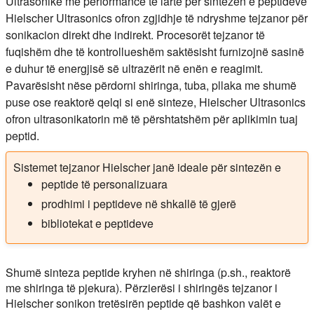
Ultrasonikë me performancë të lartë për sintezën e peptideve
Hielscher Ultrasonics ofron zgjidhje të ndryshme tejzanor për
sonikacion direkt dhe indirekt. Procesorët tejzanor të
fuqishëm dhe të kontrollueshëm saktësisht furnizojnë sasinë
e duhur të energjisë së ultrazërit në enën e reagimit.
Pavarësisht nëse përdorni shiringa, tuba, pllaka me shumë
puse ose reaktorë qelqi si enë sinteze, Hielscher Ultrasonics
ofron ultrasonikatorin më të përshtatshëm për aplikimin tuaj
peptid.
Sistemet tejzanor Hielscher janë ideale për sintezën e
peptide të personalizuara
prodhimi i peptideve në shkallë të gjerë
bibliotekat e peptideve
Shumë sinteza peptide kryhen në shiringa (p.sh., reaktorë
me shiringa të pjekura). Përzierësi i shiringës tejzanor i
Hielscher sonikon tretësirën peptide që bashkon valët e