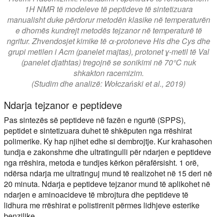
1H NMR të modeleve të peptideve të sintetizuara
manualisht duke përdorur metodën klasike në temperaturën
e dhomës kundrejt metodës tejzanor në temperaturë të
ngritur. Zhvendosjet kimike të α-protoneve His dhe Cys dhe
grupi metilen i Acm (panelet majtas), protonet ɣ-metil të Val
(panelet djathtas) tregojnë se sonikimi në 70°C nuk
shkakton racemizim.
(Studim dhe analizë: Wołczański et al., 2019)
Ndarja tejzanor e peptideve
Pas sintezës së peptideve në fazën e ngurtë (SPPS),
peptidet e sintetizuara duhet të shkëputen nga rrëshirat
polimerike. Ky hap njihet edhe si dembrojtje. Kur krahasohen
tundja e zakonshme dhe ultratingulli për ndarjen e peptideve
nga rrëshira, metoda e tundjes kërkon përafërsisht. 1 orë,
ndërsa ndarja me ultratinguj mund të realizohet në 15 deri në
20 minuta. Ndarja e peptideve tejzanor mund të aplikohet në
ndarjen e aminoacideve të mbrojtura dhe peptideve të
lidhura me rrëshirat e polistirenit përmes lidhjeve esterike
benzilike.