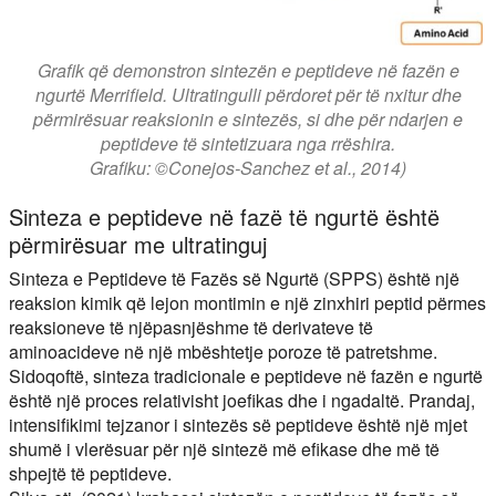
Grafik që demonstron sintezën e peptideve në fazën e
ngurtë Merrifield. Ultratingulli përdoret për të nxitur dhe
përmirësuar reaksionin e sintezës, si dhe për ndarjen e
peptideve të sintetizuara nga rrëshira.
Grafiku: ©Conejos-Sanchez et al., 2014)
Sinteza e peptideve në fazë të ngurtë është
përmirësuar me ultratinguj
Sinteza e Peptideve të Fazës së Ngurtë (SPPS) është një
reaksion kimik që lejon montimin e një zinxhiri peptid përmes
reaksioneve të njëpasnjëshme të derivateve të
aminoacideve në një mbështetje poroze të patretshme.
Sidoqoftë, sinteza tradicionale e peptideve në fazën e ngurtë
është një proces relativisht joefikas dhe i ngadaltë. Prandaj,
intensifikimi tejzanor i sintezës së peptideve është një mjet
shumë i vlerësuar për një sintezë më efikase dhe më të
shpejtë të peptideve.