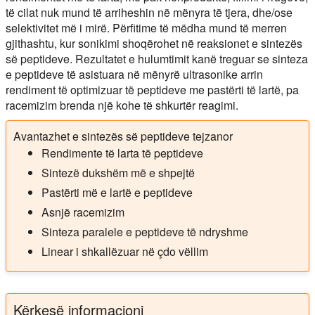
të cilat nuk mund të arriheshin në mënyra të tjera, dhe/ose
selektivitet më i mirë. Përfitime të mëdha mund të merren
gjithashtu, kur sonikimi shoqërohet në reaksionet e sintezës
së peptideve. Rezultatet e hulumtimit kanë treguar se sinteza
e peptideve të asistuara në mënyrë ultrasonike arrin
rendiment të optimizuar të peptideve me pastërti të lartë, pa
racemizim brenda një kohe të shkurtër reagimi.
Avantazhet e sintezës së peptideve tejzanor
Rendimente të larta të peptideve
Sintezë dukshëm më e shpejtë
Pastërti më e lartë e peptideve
Asnjë racemizim
Sinteza paralele e peptideve të ndryshme
Linear i shkallëzuar në çdo vëllim
Kërkesë informacioni