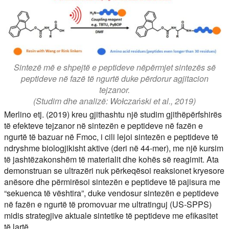
Sintezë më e shpejtë e peptideve nëpërmjet sintezës së
peptideve në fazë të ngurtë duke përdorur agjitacion
tejzanor.
(Studim dhe analizë: Wołczański et al., 2019)
Merlino etj. (2019) kreu gjithashtu një studim gjithëpërfshirës
të efekteve tejzanor në sintezën e peptideve në fazën e
ngurtë të bazuar në Fmoc, i cili lejoi sintezën e peptideve të
ndryshme biologjikisht aktive (deri në 44-mer), me një kursim
të jashtëzakonshëm të materialit dhe kohës së reagimit. Ata
demonstruan se ultrazëri nuk përkeqësoi reaksionet kryesore
anësore dhe përmirësoi sintezën e peptideve të pajisura me
“sekuenca të vështira”, duke vendosur sintezën e peptideve
në fazën e ngurtë të promovuar me ultratinguj (US-SPPS)
midis strategjive aktuale sintetike të peptideve me efikasitet
të lartë.