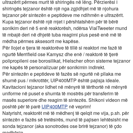
ultrazërit përmes murit të shiringës në lëng. Përzierësi i
shiringës tejzanor është një nga zgjidhjet më të njohura
tejzanor për sintezën e peptideve me ndihmën e ultrazërit.
Kupa tejzanor është një mjet i përshtatshëm për të bërë
sonikim deri në 5 enë reaktorësh, ndërsa VialTweeter mund
të mbajë deri në dhjetë tuba reagimi plus pesë enë më të
mëdha përmes aksesorit me kapëse.
Për llojet e tjera të reaktorëve të tillë si reaktori me fazë të
ngurtë Merrifield ose Kamysz dhe enë / reaktorë të tjerë
polipropileni ose borosilikat, Hielscher ofron sisteme tejzanor
me kapës të personalizuar për sonikimin indirekt.
Për sintezën e peptideve të fazës së ngurtë në pllaka me
shumë pus / mikrotitër, UIP400MTP është pajisja ideale.
Kavitacioni tejzanor lidhet në mënyrë të tërthortë në mënyrë
uniforme në puset e shumta të mostrës për transferim të
masës superiore dhe reagim të sintezës. Shikoni videon më
poshtë për të parë
UIP400MTP
në veprim!
Natyrisht, reaktorët më të mëdhenj të qelqit me vija, p.sh. për
sintezën e fazës së tretësirës, mund të pajisen lehtësisht me
sonda tejzanor (aka sonotrodes ose brirë tejzanor) të çdo
madhësie.