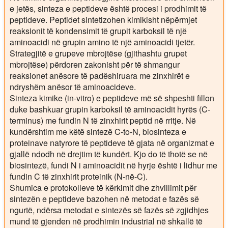
e jetës, sinteza e peptideve është procesi i prodhimit të
peptideve. Peptidet sintetizohen kimikisht nëpërmjet
reaksionit të kondensimit të grupit karboksil të një
aminoacidi në grupin amino të një aminoacidi tjetër.
Strategjitë e grupeve mbrojtëse (gjithashtu grupet
mbrojtëse) përdoren zakonisht për të shmangur
reaksionet anësore të padëshiruara me zinxhirët e
ndryshëm anësor të aminoacideve.
Sinteza kimike (in-vitro) e peptideve më së shpeshti fillon
duke bashkuar grupin karboksil të aminoacidit hyrës (C-
terminus) me fundin N të zinxhirit peptid në rritje. Në
kundërshtim me këtë sintezë C-to-N, biosinteza e
proteinave natyrore të peptideve të gjata në organizmat e
gjallë ndodh në drejtim të kundërt. Kjo do të thotë se në
biosintezë, fundi N i aminoacidit në hyrje është i lidhur me
fundin C të zinxhirit proteinik (N-në-C).
Shumica e protokolleve të kërkimit dhe zhvillimit për
sintezën e peptideve bazohen në metodat e fazës së
ngurtë, ndërsa metodat e sintezës së fazës së zgjidhjes
mund të gjenden në prodhimin industrial në shkallë të