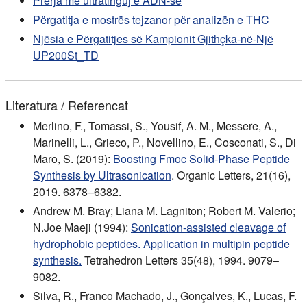
Prerja me ultratinguj e ADN-së
Përgatitja e mostrës tejzanor për analizën e THC
Njësia e Përgatitjes së Kampionit Gjithçka-në-Një
UP200St_TD
Literatura / Referencat
Merlino, F., Tomassi, S., Yousif, A. M., Messere, A.,
Marinelli, L., Grieco, P., Novellino, E., Cosconati, S., Di
Maro, S. (2019):
Boosting Fmoc Solid-Phase Peptide
Synthesis by Ultrasonication
. Organic Letters, 21(16),
2019. 6378–6382.
Andrew M. Bray; Liana M. Lagniton; Robert M. Valerio;
N.Joe Maeji (1994):
Sonication-assisted cleavage of
hydrophobic peptides. Application in multipin peptide
synthesis.
Tetrahedron Letters 35(48), 1994. 9079–
9082.
Silva, R., Franco Machado, J., Gonçalves, K., Lucas, F.