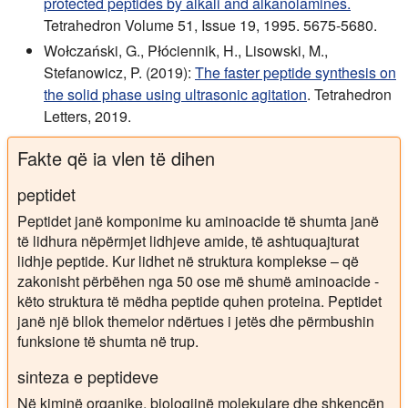
protected peptides by alkali and alkanolamines.
Tetrahedron Volume 51, Issue 19, 1995. 5675-5680.
Wołczański, G., Płóciennik, H., Lisowski, M.,
Stefanowicz, P. (2019):
The faster peptide synthesis on
the solid phase using ultrasonic agitation
. Tetrahedron
Letters, 2019.
Fakte që ia vlen të dihen
peptidet
Peptidet janë komponime ku aminoacide të shumta janë
të lidhura nëpërmjet lidhjeve amide, të ashtuquajturat
lidhje peptide. Kur lidhet në struktura komplekse – që
zakonisht përbëhen nga 50 ose më shumë aminoacide -
këto struktura të mëdha peptide quhen proteina. Peptidet
janë një bllok themelor ndërtues i jetës dhe përmbushin
funksione të shumta në trup.
sinteza e peptideve
Në kiminë organike, biologjinë molekulare dhe shkencën