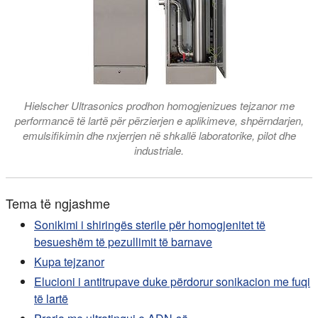
Hielscher Ultrasonics prodhon homogjenizues tejzanor me
performancë të lartë për përzierjen e aplikimeve, shpërndarjen,
emulsifikimin dhe nxjerrjen në shkallë laboratorike, pilot dhe
industriale.
Tema të ngjashme
Sonikimi i shiringës sterile për homogjenitet të
besueshëm të pezullimit të barnave
Kupa tejzanor
Elucioni i antitrupave duke përdorur sonikacion me fuqi
të lartë