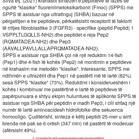
Silva etj. (2021) krahasoi sintezën e peptideve të fazës së
ngurtë "klasike" fluorenilmetoksikarbonil (Fmoc) (SPPS) me
SPPS të asistuar nga ultratinguj (SHBA) bazuar në
përgatitjen e tre peptideve, përkatësisht receptorit të faktorit
të rritjes fibroblastike 3 (FGFR3) - specifike (peptid Peptid) 1
VSPPLTLGQLLS-NH2) dhe peptidet e reja Pep2
(RQMATADEA-NH2) dhe Pep3
(AAVALLPAVLLALLAPRQMATADEA-NH2).
SPPS e asistuar nga SHBA çoi në një reduktim 14-fish
(Pep1) dhe 4-fish të kohës (Pep2) në montimin e peptideve
në krahasim me metodën "klasike". Interesante, SPPS me
ndihmën e ultrazërit dha Pep1 në pastërti më të lartë (82%)
sesa SPPS "klasike" (73%). Reduktimi i konsiderueshëm i
kohës i kombinuar me pastërtinë e lartë të peptideve të
papërpunuara e shtyu ekipin hulumtues të aplikonte SPPS të
asistuar nga SHBA për peptidin e madh Pep3, i cili shfaq një
numër të lartë aminoacidesh hidrofobike dhe sekuenca
homooligo. Çuditërisht, sinteza e këtij peptidi 25-mer u arrit
brenda më pak se 6 orësh (347 min) në pastërti të moderuar
(afërsisht 49%).