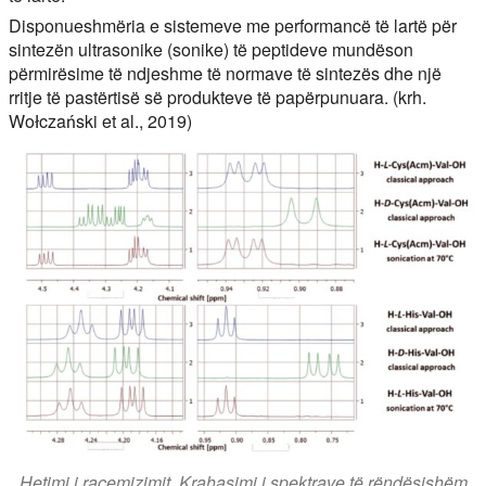
Disponueshmëria e sistemeve me performancë të lartë për
sintezën ultrasonike (sonike) të peptideve mundëson
përmirësime të ndjeshme të normave të sintezës dhe një
rritje të pastërtisë së produkteve të papërpunuara. (krh.
Wołczański et al., 2019)
Hetimi i racemizimit. Krahasimi i spektrave të rëndësishëm