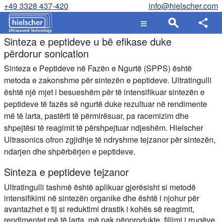
+49 3328 437-420
info@hielscher.com
Sinteza e peptideve u bë efikase duke
përdorur sonication
Sinteza e Peptideve në Fazën e Ngurtë (SPPS) është
metoda e zakonshme për sintezën e peptideve. Ultratingulli
është një mjet i besueshëm për të intensifikuar sintezën e
peptideve të fazës së ngurtë duke rezultuar në rendimente
më të larta, pastërti të përmirësuar, pa racemizim dhe
shpejtësi të reagimit të përshpejtuar ndjeshëm. Hielscher
Ultrasonics ofron zgjidhje të ndryshme tejzanor për sintezën,
ndarjen dhe shpërbërjen e peptideve.
Sinteza e peptideve tejzanor
Ultratingulli tashmë është aplikuar gjerësisht si metodë
intensifikimi në sintezën organike dhe është i njohur për
avantazhet e tij si reduktimi drastik i kohës së reagimit,
rendimentet më të larta, më pak nënprodukte, fillimi i rrugëve,