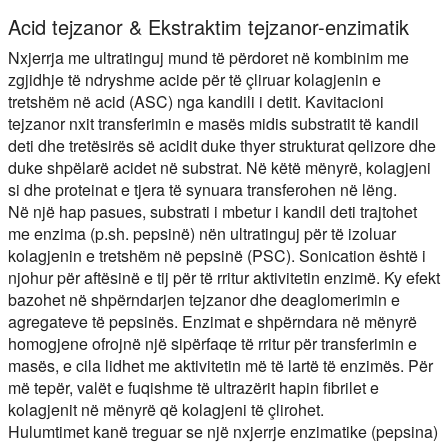
Acid tejzanor & Ekstraktim tejzanor-enzimatik
Nxjerrja me ultratinguj mund të përdoret në kombinim me
zgjidhje të ndryshme acide për të çliruar kolagjenin e
tretshëm në acid (ASC) nga kandili i detit. Kavitacioni
tejzanor nxit transferimin e masës midis substratit të kandil
deti dhe tretësirës së acidit duke thyer strukturat qelizore dhe
duke shpëlarë acidet në substrat. Në këtë mënyrë, kolagjeni
si dhe proteinat e tjera të synuara transferohen në lëng.
Në një hap pasues, substrati i mbetur i kandil deti trajtohet
me enzima (p.sh. pepsinë) nën ultratinguj për të izoluar
kolagjenin e tretshëm në pepsinë (PSC). Sonication është i
njohur për aftësinë e tij për të rritur aktivitetin enzimë. Ky efekt
bazohet në shpërndarjen tejzanor dhe deaglomerimin e
agregateve të pepsinës. Enzimat e shpërndara në mënyrë
homogjene ofrojnë një sipërfaqe të rritur për transferimin e
masës, e cila lidhet me aktivitetin më të lartë të enzimës. Për
më tepër, valët e fuqishme të ultrazërit hapin fibrilet e
kolagjenit në mënyrë që kolagjeni të çlirohet.
Hulumtimet kanë treguar se një nxjerrje enzimatike (pepsina)