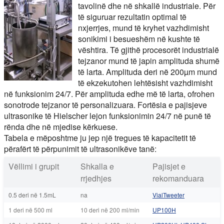
tavolinë dhe në shkallë industriale. Për
të siguruar rezultatin optimal të
nxjerrjes, mund të kryhet vazhdimisht
sonikimi i besueshëm në kushte të
vështira. Të gjithë procesorët industrialë
tejzanor mund të japin amplituda shumë
të larta. Amplituda deri në 200µm mund
të ekzekutohen lehtësisht vazhdimisht
në funksionim 24/7. Për amplituda edhe më të larta, ofrohen
sonotrode tejzanor të personalizuara. Fortësia e pajisjeve
ultrasonike të Hielscher lejon funksionimin 24/7 në punë të
rënda dhe në mjedise kërkuese.
Tabela e mëposhtme ju jep një tregues të kapacitetit të
përafërt të përpunimit të ultrasonikëve tanë:
Vëllimi i grupit
Shkalla e
Pajisjet e
rrjedhjes
rekomanduara
0.5 deri në 1.5mL
na
VialTweeter
1 deri në 500 ml
10 deri në 200 ml/min
UP100H