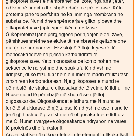
glikoproteinave në membranën qelizore, nga ana tjetër,
ndikon në numrin dhe shpërndarjen e proteinave. Këto
proteina janë të përfshira në kalimin nga membrana në
substancë. Numri dhe shpërndarja e glikolipideve dhe
glikoproteinave japin specifikën e qelizave.
Glikoproteinat janë përgjegjëse për njohjen e qelizave,
përshkueshmërinë selektive të membranës qelizore dhe
marrjen e hormoneve. Ekzistojnë 7 lloje kryesore të
monosakarideve në pjesën karbohidrate të
glikoproteinave. Këto monosakaride kombinohen me
sekuencë të ndryshme dhe struktura të ndryshme
lidhjesh, duke rezultuar në një numër të madh strukturash
zinxhirësh karbohidratesh. Një glikoproteinë mund të
përmbajë një strukturë oligosakaride të vetme të lidhur me
N ose mund të përmbajë më shumë se një lloj
oligosakaride. Oligosakaridet e lidhura me N mund të
jenë të strukturave të njëjta ose të ndryshme ose mund të
jenë gjithashtu të pranishme në oligosakaridet e lidhura
me O. Numri i vargjeve oligosakaride ndryshon në varësi
të proteinës dhe funksionit.
Acidet sialike në glikoproteinat, një element i glikokaliksit,