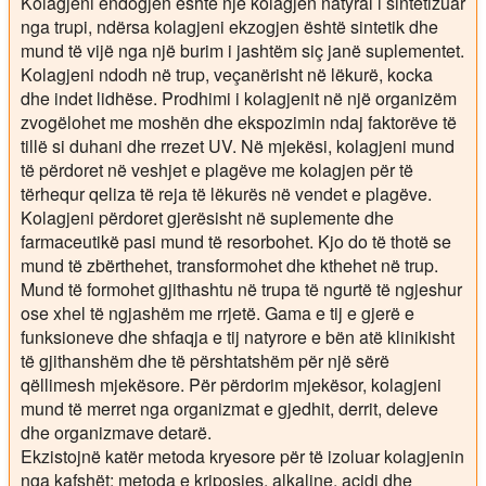
Kolagjeni endogjen është një kolagjen natyral i sintetizuar
nga trupi, ndërsa kolagjeni ekzogjen është sintetik dhe
mund të vijë nga një burim i jashtëm siç janë suplementet.
Kolagjeni ndodh në trup, veçanërisht në lëkurë, kocka
dhe indet lidhëse. Prodhimi i kolagjenit në një organizëm
zvogëlohet me moshën dhe ekspozimin ndaj faktorëve të
tillë si duhani dhe rrezet UV. Në mjekësi, kolagjeni mund
të përdoret në veshjet e plagëve me kolagjen për të
tërhequr qeliza të reja të lëkurës në vendet e plagëve.
Kolagjeni përdoret gjerësisht në suplemente dhe
farmaceutikë pasi mund të resorbohet. Kjo do të thotë se
mund të zbërthehet, transformohet dhe kthehet në trup.
Mund të formohet gjithashtu në trupa të ngurtë të ngjeshur
ose xhel të ngjashëm me rrjetë. Gama e tij e gjerë e
funksioneve dhe shfaqja e tij natyrore e bën atë klinikisht
të gjithanshëm dhe të përshtatshëm për një sërë
qëllimesh mjekësore. Për përdorim mjekësor, kolagjeni
mund të merret nga organizmat e gjedhit, derrit, deleve
dhe organizmave detarë.
Ekzistojnë katër metoda kryesore për të izoluar kolagjenin
nga kafshët: metoda e kriposjes, alkaline, acidi dhe