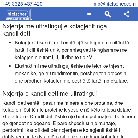
+49 3328 437-420
info@hielscher.com
Nxjerrja me ultratinguj e kolagjenit nga
kandil deti
Kolagjeni i kandil deti është një kolagjen me cilësi të
lartë, i cili është unik, por shfaq veti të ngjashme me
kolagjenin e tipit I, II, III dhe të tipit V.
Ekstraktimi me ultratinguj është një teknikë thjesht
mekanike, që rrit rendimentin, përshpejton procesin
dhe prodhon kolagjen me peshë të lartë molekulare.
Nxjerrja e kandil deti me ultratinguj
Kandil deti është i pasur me minerale dhe proteina, dhe
kolagjeni është një proteinë kryesore në këto krijesa detare
xhelatinoze. Kandil deti është një burim pothuajse i bollshëm
që gjendet në oqeane. E parë shpesh si një murtajë,
përdorimi i kandil deti për nxjerrjen e kolagjenit është i
dobishëm në të dyja mënyrat, duke prodhuar kolagjen të