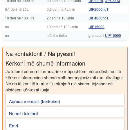
10 deri në 2000 ml
20 deri në 400 ml/min
UP200Ht
,
UP400 St
0.1 deri në 20L
0.2 deri në 4L/min
UIP2000hdT
10 deri në 100 litra
2 deri në 10 l/min
UIP4000hdT
na
10 deri në 100 l/min
UIP16000
na
më të mëdha
grumbull i
UIP16000
Na kontaktoni! / Na pyesni!
Kërkoni më shumë informacion
Ju lutemi përdorni formularin e mëposhtëm, nëse dëshironi të
kërkoni informacion shtesë rreth homogjenizimit me ultratinguj.
Ne do të jemi të lumtur t'ju ofrojmë një sistem tejzanor që
plotëson kërkesat tuaja.
Adresa e emailit (kërkohet)
Numri i telefonit
Emri