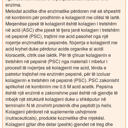
enzima.
Metodat acidike dhe enzimatike përdoren më së shpeshti
në kombinim për prodhimin e kolagjenit me cilësi të lartë.
Meqenëse pjesë të kolagjenit është kolagjen i tretshëm
në acid (ASC) dhe pjesë të tjera janë kolagjen i tretshëm
në pepsinë (PSC), trajtimi me acid pasohet nga një
nxjerrje enzimatike e pepsinës. Nxjerrja e kolagjenit me
acid kryhet duke përdorur acide organike si acidi
kloracetik, citrik ose laktik. Për të çliruar kolagjenin e
tretshëm në pepsinë (PSC) nga materiali i mbetur i
procesit të nxjerrjes së kolagjenit me acid, lënda e
patretur trajtohet me enzimën pepsinë, për të izoluar
kolagjenin e tretshëm në pepsinë (PSC). PSC zakonisht
aplikohet në kombinim me 0.5 M acid acetik. Pepsina
është një enzimë e zakonshme pasi është në gjendje të
mbajë një strukturë kolagjeni duke u shkëputur në
terminalin N të zinxhirit proteinik dhe peptidit jo-helix.
Kolagjeni përdoret në suplemente ushqimore
(nutraceuticals), produkte kozmetike dhe mjekësi.
Kolagjeni gjitar dhe detar (peshk) gjendet në treg dhe