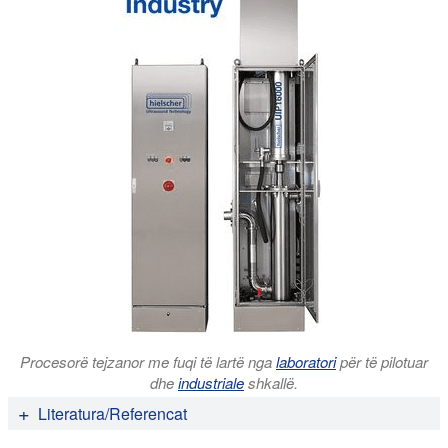
Procesorë tejzanor me fuqi të lartë nga
laboratori
për të pilotuar
dhe
industriale
shkallë.
Literatura/Referencat
Nicholas MH Khonga, Fatimah Md. Yusoff, B. Jamilah,