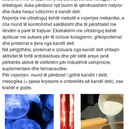
shkëlqyer, duke përdorur një burim të qëndrueshëm natyror
dhe duke hequr lulëzimin e kandil deti.
Nxjerrja me ultratinguj është metodë e nxjerrjes mekanike, e
cila mund të kontrollohet saktësisht dhe të përshtatet me
lëndën e parë të trajtuar. Ekstraktimi me ultratinguj është
aplikuar me sukses për të izoluar kolagjenin, glikoproteinat
dhe proteinat e tjera nga kandil deti.
Në përgjithësi, proteinat e izoluara nga kandil deti shfaqin
aktivitet të fortë antioksidues dhe për këtë arsye janë
përbërës aktivë të vlefshëm për industrinë ushqimore,
suplementare dhe farmaceutike.
Për nxjerrjen, mund të përdoret i gjithë kandili i detit,
mesoglea (= pjesa kryesore e ombrellës së kandil deti), ose
krahët e gojës.