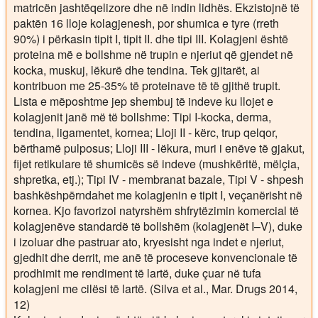
matricën jashtëqelizore dhe në indin lidhës. Ekzistojnë të
paktën 16 lloje kolagjenesh, por shumica e tyre (rreth
90%) i përkasin tipit I, tipit II. dhe tipi III. Kolagjeni është
proteina më e bollshme në trupin e njeriut që gjendet në
kocka, muskuj, lëkurë dhe tendina. Tek gjitarët, ai
kontribuon me 25-35% të proteinave të të gjithë trupit.
Lista e mëposhtme jep shembuj të indeve ku llojet e
kolagjenit janë më të bollshme: Tipi I-kocka, derma,
tendina, ligamentet, kornea; Lloji II - kërc, trup qelqor,
bërthamë pulposus; Lloji III - lëkura, muri i enëve të gjakut,
fijet retikulare të shumicës së indeve (mushkëritë, mëlçia,
shpretka, etj.); Tipi IV - membranat bazale, Tipi V - shpesh
bashkëshpërndahet me kolagjenin e tipit I, veçanërisht në
kornea. Kjo favorizoi natyrshëm shfrytëzimin komercial të
kolagjenëve standardë të bollshëm (kolagjenët I–V), duke
i izoluar dhe pastruar ato, kryesisht nga indet e njeriut,
gjedhit dhe derrit, me anë të proceseve konvencionale të
prodhimit me rendiment të lartë, duke çuar në tufa
kolagjeni me cilësi të lartë. (Silva et al., Mar. Drugs 2014,
12)