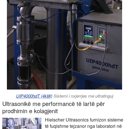
UIP4000hdT (4kW)
Sistemi i nxjerrjes me ultratinguj
Ultrasonikë me performancë të lartë për
prodhimin e kolagjenit
Hielscher Ultrasonics furnizon sisteme
të fuqishme tejzanor nga laboratori në