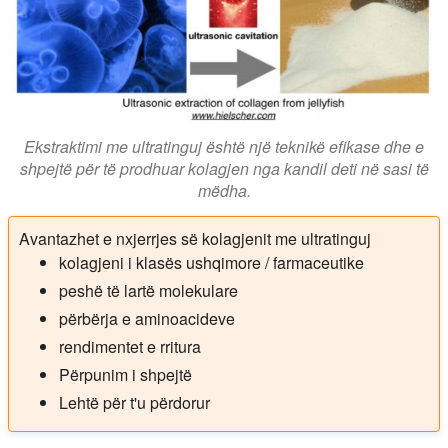
Ekstraktimi me ultratinguj është një teknikë efikase dhe e
shpejtë për të prodhuar kolagjen nga kandil deti në sasi të
mëdha.
Avantazhet e nxjerrjes së kolagjenit me ultratinguj
kolagjeni i klasës ushqimore / farmaceutike
peshë të lartë molekulare
përbërja e aminoacideve
rendimentet e rritura
Përpunim i shpejtë
Lehtë për t'u përdorur