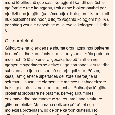
mund të blihet në çdo sasi. Kolagjeni i kandil deti është
një formë e re e kolagjenit, i cili është biokompatibël për
njerëzit dhe jo gjitar (pa sëmundje). Kolagjeni i kandil deti
nuk përputhet me ndonjë lloj të veçantë kolagjeni (tipi IV),
por shfaq vetitë e ndryshme të llojeve të kolagjenit I, II dhe
V.
Glikoproteinat
Glikoproteinat gjenden në shumë organizma nga bakteret
te njerëzit dhe kanë funksione të ndryshme. Këto proteina
me zinxhirë të shkurtër oligosakaride përfshihen në
njohjen e sipërfaqes së qelizës nga hormonet, viruset dhe
substancat e tjera në shumë ngjarje qelizore. Përveç
kësaj, antigjenet e sipërfaqes qelizore shërbejnë si
sekretim i mucinit të elementit të matricës jashtëqelizore,
traktit gastrointestinal dhe urogjenital. Pothuajse të gjitha
proteinat globulare në plazmë, përveç albuminës,
enzimave dhe proteinave të sekretuara kanë strukturë
glikoproteinike. Membrana qelizore përbëhet nga
molekula proteinash, lipide dhe karbohidratesh. Roli i