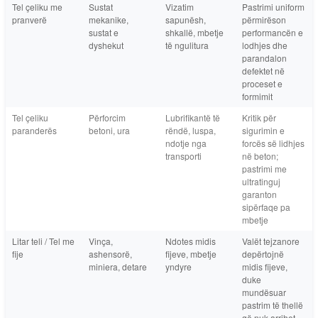
Tel çeliku me
Sustat
Vizatim
Pastrimi uniform
pranverë
mekanike,
sapunësh,
përmirëson
sustat e
shkallë, mbetje
performancën e
dyshekut
të ngulitura
lodhjes dhe
parandalon
defektet në
proceset e
formimit
Tel çeliku
Përforcim
Lubrifikantë të
Kritik për
paranderës
betoni, ura
rëndë, luspa,
sigurimin e
ndotje nga
forcës së lidhjes
transporti
në beton;
pastrimi me
ultratinguj
garanton
sipërfaqe pa
mbetje
Litar teli / Tel me
Vinça,
Ndotes midis
Valët tejzanore
fije
ashensorë,
fijeve, mbetje
depërtojnë
miniera, detare
yndyre
midis fijeve,
duke
mundësuar
pastrim të thellë
që nuk arrihet