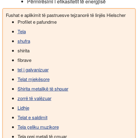
Përmirësimi i efikasitetit të energjisë
Fushat e aplikimit të pastruesve tejzanorë të linjës Hielscher
Profilet e pafundme
Tela
shufra
shirita
fibrave
tel i galvanizuar
Telat mjekësore
Shirita metalikë të shpuar
zorrë të valëzuar
Lidhje
Telat e saldimit
Tela çeliku muzikore
Tela prej metali të çmuar