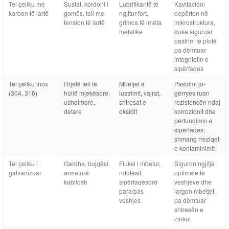
Tel çeliku me
Sustat, kordoni i
Lubrifikantë të
Kavitacioni
karbon të lartë
gomës, teli me
ngjitur fort,
depërton në
tension të lartë
grimca të imëta
mikrostruktura,
metalike
duke siguruar
pastrim të plotë
pa dëmtuar
integritetin e
sipërfaqes
Tel çeliku inox
Rrjetë teli të
Mbetjet e
Pastrimi jo-
(304, 316)
hollë mjekësore,
lustrimit, vajrat,
gërryes ruan
ushqimore,
shtresat e
rezistencën ndaj
detare
oksidit
korrozionit dhe
përfundimin e
sipërfaqes;
shmang rreziqet
e kontaminimit
Tel çeliku i
Gardhe, bujqësi,
Fluksi i mbetur,
Siguron ngjitje
galvanizuar
armaturë
ndotësit
optimale të
kabllosh
sipërfaqësorë
veshjeve dhe
para/pas
largon mbetjet
veshjes
pa dëmtuar
shtresën e
zinkut