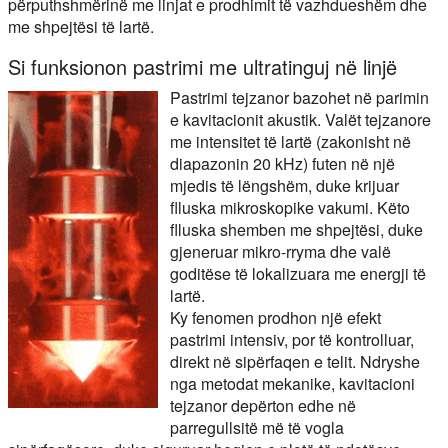
përputhshmërinë me linjat e prodhimit të vazhdueshëm dhe
me shpejtësi të lartë.
Si funksionon pastrimi me ultratinguj në linjë
Pastrimi tejzanor bazohet në parimin
e kavitacionit akustik. Valët tejzanore
me intensitet të lartë (zakonisht në
diapazonin 20 kHz) futen në një
mjedis të lëngshëm, duke krijuar
flluska mikroskopike vakumi. Këto
flluska shemben me shpejtësi, duke
gjeneruar mikro-rryma dhe valë
goditëse të lokalizuara me energji të
lartë.
Ky fenomen prodhon një efekt
pastrimi intensiv, por të kontrolluar,
direkt në sipërfaqen e telit. Ndryshe
nga metodat mekanike, kavitacioni
tejzanor depërton edhe në
parregullsitë më të vogla