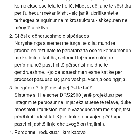
komplekse ose tela të hollë. Mbetjet që janë të vështira
për t'u hequr mekanikisht - siç janë lubrifikantët e
tërheqjes të ngulitur në mikrostruktura - shkëputen në
mënyrë efektive.
Cilësi e qëndrueshme e sipërfaqes
Ndryshe nga sistemet me furça, të cilat mund të
prodhojnë rezultate të pabarabarta ose të konsumohen
me kalimin e kohës, sistemet tejzanore ofrojnë
performancë pastrimi të përsëritshme dhe të
qëndrueshme. Kjo qëndrueshmëri është kritike për
proceset pasuese siç janë veshja, veshja ose ngjitja.
Integrim në linjë me shpejtësi të lartë
Sisteme si Hielscher DRS2500 janë projektuar për
integrim të përsosur në linjat ekzistuese të telave, duke
mbështetur funksionimin e vazhdueshëm me shpejtësi
prodhimi industrial. Kjo eliminon nevojën për hapa
pastrimi jashtë linje dhe zvogëlon trajtimin.
Përdorimi i reduktuar i kimikateve