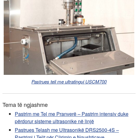
Pastrues teli me ultratinguj USCM700
Tema të ngjashme
Pastrim me Tel me Pranverë – Pastrim intensiv duke
përdorur sisteme ultrasonike në linjë
Pastrues Telash me Ultrasonikë DRS2500-4S –
Pastrimi i Telit për Çlirimin e Ngushticave