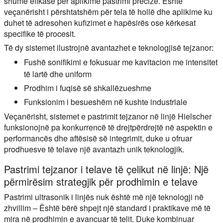
shumë efikase për aplikime pastrimi precize. Është
veçanërisht i përshtatshëm për tela të hollë dhe aplikime ku
duhet të adresohen kufizimet e hapësirës ose kërkesat
specifike të procesit.
Të dy sistemet ilustrojnë avantazhet e teknologjisë tejzanor:
Fushë sonifikimi e fokusuar me kavitacion me intensitet
të lartë dhe uniform
Prodhim i fuqisë së shkallëzueshme
Funksionim i besueshëm në kushte industriale
Veçanërisht, sistemet e pastrimit tejzanor në linjë Hielscher
funksionojnë pa konkurrencë të drejtpërdrejtë në aspektin e
performancës dhe aftësisë së integrimit, duke u ofruar
prodhuesve të telave një avantazh unik teknologjik.
Pastrimi tejzanor i telave të çelikut në linjë: Një
përmirësim strategjik për prodhimin e telave
Pastrimi ultrasonik i linjës nuk është më një teknologji në
zhvillim – Është bërë shpejt një standard i praktikave më të
mira në prodhimin e avancuar të telit. Duke kombinuar