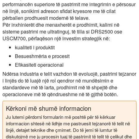
performancën superiore të pastrimit me integrimin e përsosur
në linjë, sonikimi adreson sfidat kryesore me të cilat
përballen prodhuesit modernë të telave.
Për inxhinierët dhe menaxherët e prodhimit, kalimi në
sisteme pastrimi me ultratinguj, të tilla si DRS2500 ose
USCM700, përfaqëson një investim strategjik në:
kualiteti i produktit
Besueshmëria e procesit
Efikasiteti operacional
Ndërsa industria e telit vazhdon të evoluojë, pastrimi tejzanor
i linjës do të luajë një rol qendror në mundësimin e
standardeve më të larta, prodhimit më të shpejtë dhe
operacioneve më të qëndrueshme në të gjithë botën.
Kërkoni më shumë informacion
Ju lutemi përdorni formularin më poshtë për të kërkuar
informacion shtesë në lidhje me pastruesit tejzanorë të telit në
linjë, detajet teknike dhe çmimet. Do të jemi të lumtur të
diskutojmë me ju procesin tuaj të pastrimit të telit të çelikut dhe