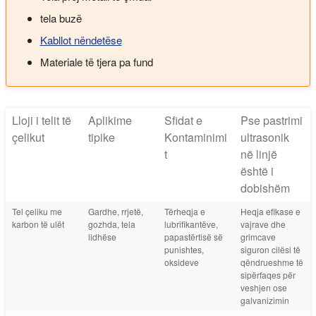
tela buzë
Kabllot nëndetëse
Materiale të tjera pa fund
Lloji i telit të
Aplikime
Sfidat e
Pse pastrimi
çelikut
tipike
Kontaminimi
ultrasonik
t
në linjë
është i
dobishëm
Tel çeliku me
Gardhe, rrjetë,
Tërheqja e
Heqja efikase e
karbon të ulët
gozhda, tela
lubrifikantëve,
vajrave dhe
lidhëse
papastërtisë së
grimcave
punishtes,
siguron cilësi të
oksideve
qëndrueshme të
sipërfaqes për
veshjen ose
galvanizimin