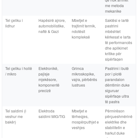
me metoda
mekanike
Tel çeliku i
Hapësirë ajrore,
Mbetjet e
Saktësi e lartë
lidhur
automobilistike,
trajtimit termik,
pastrimi
naftë & Gazi
ndotësit
mbështet
kompleksë
kërkesat e larta
të performancës
dhe aplikimet
kritike për
sipërfaqen
Tel çeliku i hollë
Elektronikë,
Grimca
Pastrimi i butë
/ mikro
pajisje
mikroskopike,
por i plotë
mjekësore,
vajra, përbërës
parandalon
komponentë
lustrues
dëmtimin duke
precizë
siguruar
sipërfaqe ultra
të pastra
Tel saldimi (i
Elektroda
Mbetjet e
Përmirëson
veshur me
saldimi MIG/TIG
tërheqjes,
përçueshmërinë
bakër)
mospërputhjet e
elektrike dhe
veshjes
stabilitetin e
harkut duke