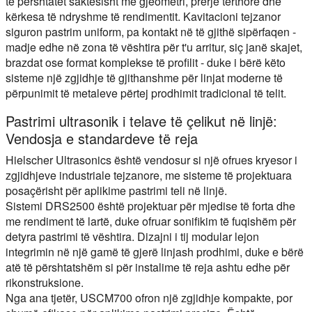
të përshtatet saktësisht me gjeometri, prerje tërthore dhe
kërkesa të ndryshme të rendimentit. Kavitacioni tejzanor
siguron pastrim uniform, pa kontakt në të gjithë sipërfaqen -
madje edhe në zona të vështira për t'u arritur, siç janë skajet,
brazdat ose format komplekse të profilit - duke i bërë këto
sisteme një zgjidhje të gjithanshme për linjat moderne të
përpunimit të metaleve përtej prodhimit tradicional të telit.
Pastrimi ultrasonik i telave të çelikut në linjë:
Vendosja e standardeve të reja
Hielscher Ultrasonics është vendosur si një ofrues kryesor i
zgjidhjeve industriale tejzanore, me sisteme të projektuara
posaçërisht për aplikime pastrimi teli në linjë.
Sistemi DRS2500 është projektuar për mjedise të forta dhe
me rendiment të lartë, duke ofruar sonifikim të fuqishëm për
detyra pastrimi të vështira. Dizajni i tij modular lejon
integrimin në një gamë të gjerë linjash prodhimi, duke e bërë
atë të përshtatshëm si për instalime të reja ashtu edhe për
rikonstruksione.
Nga ana tjetër, USCM700 ofron një zgjidhje kompakte, por