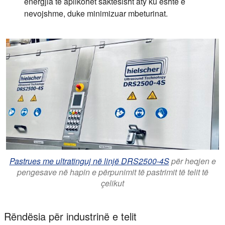
energjia të aplikohet saktësisht aty ku është e
nevojshme, duke minimizuar mbeturinat.
Pastrues me ultratinguj në linjë DRS2500-4S
për heqjen e
pengesave në hapin e përpunimit të pastrimit të telit të
çelikut
Rëndësia për industrinë e telit