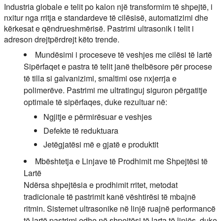
Industria globale e telit po kalon një transformim të shpejtë, i
nxitur nga rritja e standardeve të cilësisë, automatizimi dhe
kërkesat e qëndrueshmërisë. Pastrimi ultrasonik i telit i
adreson drejtpërdrejt këto trende.
Mundësimi i proceseve të veshjes me cilësi të lartë
Sipërfaqet e pastra të telit janë thelbësore për procese
të tilla si galvanizimi, smaltimi ose nxjerrja e
polimerëve. Pastrimi me ultratinguj siguron përgatitje
optimale të sipërfaqes, duke rezultuar në:
Ngjitje e përmirësuar e veshjes
Defekte të reduktuara
Jetëgjatësi më e gjatë e produktit
Mbështetja e Linjave të Prodhimit me Shpejtësi të
Lartë
Ndërsa shpejtësia e prodhimit rritet, metodat
tradicionale të pastrimit kanë vështirësi të mbajnë
ritmin. Sistemet ultrasonike në linjë ruajnë performancë
të lartë pastrimi edhe në shpejtësi të larta të linjës, duke