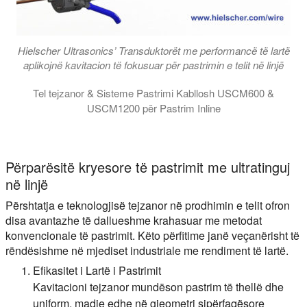
Hielscher Ultrasonics’ Transduktorët me performancë të lartë
aplikojnë kavitacion të fokusuar për pastrimin e telit në linjë
Tel tejzanor & Sisteme Pastrimi Kabllosh USCM600 &
USCM1200 për Pastrim Inline
Modulet e Pastrimit të Telit me Ultrasonikë USCM600 dhe USCM120
Përparësitë kryesore të pastrimit me ultratinguj
në linjë
Përshtatja e teknologjisë tejzanor në prodhimin e telit ofron
disa avantazhe të dallueshme krahasuar me metodat
konvencionale të pastrimit. Këto përfitime janë veçanërisht të
rëndësishme në mjediset industriale me rendiment të lartë.
Efikasitet i Lartë i Pastrimit
Kavitacioni tejzanor mundëson pastrim të thellë dhe
uniform, madje edhe në gjeometri sipërfaqësore