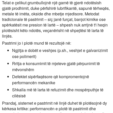
Telat e çelikut grumbullojnë një gamë të gjerë ndotësish
gjatë prodhimit, duke përfshirë lubrifikantë, sapunë tërheqës,
metale të imëta, okside dhe mbetje mjedisore. Metodat
tradicionale të pastrimit – siç janë furçat, banjot kimike ose
spërkatësit me presion të lartë – shpesh nuk arrijnë t'i heqin
plotësisht këto ndotës, veçanërisht në shpejtësi të larta të
linjës.
Pastrimi jo i plotë mund të rezultojë në:
Ngjitja e dobët e veshjes (p.sh., veshjet e galvanizimit
ose polimerit)
Rritja e konsumimit të mjeteve gjatë përpunimit të
mëvonshëm
Defektet sipërfaqësore që kompromentojnë
performancën mekanike
Shkalla më të larta të refuzimit dhe mospërputhje të
cilësisë
Prandaj, sistemet e pastrimit në linjë duhet të plotësojnë dy
kërkesa kritike: performancën e plotë të pastrimit dhe