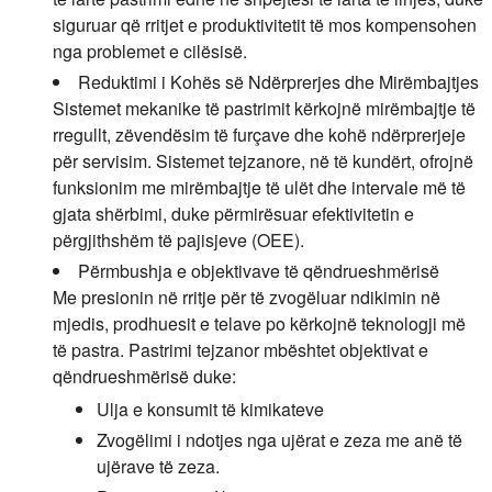
siguruar që rritjet e produktivitetit të mos kompensohen
nga problemet e cilësisë.
Reduktimi i Kohës së Ndërprerjes dhe Mirëmbajtjes
Sistemet mekanike të pastrimit kërkojnë mirëmbajtje të
rregullt, zëvendësim të furçave dhe kohë ndërprerjeje
për servisim. Sistemet tejzanore, në të kundërt, ofrojnë
funksionim me mirëmbajtje të ulët dhe intervale më të
gjata shërbimi, duke përmirësuar efektivitetin e
përgjithshëm të pajisjeve (OEE).
Përmbushja e objektivave të qëndrueshmërisë
Me presionin në rritje për të zvogëluar ndikimin në
mjedis, prodhuesit e telave po kërkojnë teknologji më
të pastra. Pastrimi tejzanor mbështet objektivat e
qëndrueshmërisë duke:
Ulja e konsumit të kimikateve
Zvogëlimi i ndotjes nga ujërat e zeza me anë të
ujërave të zeza.