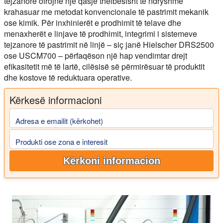
tejzanore ofrojnë një qasje thelbësisht të ndryshme
krahasuar me metodat konvencionale të pastrimit mekanik
ose kimik. Për inxhinierët e prodhimit të telave dhe
menaxherët e linjave të prodhimit, integrimi i sistemeve
tejzanore të pastrimit në linjë – siç janë Hielscher DRS2500
ose USCM700 – përfaqëson një hap vendimtar drejt
efikasitetit më të lartë, cilësisë së përmirësuar të produktit
dhe kostove të reduktuara operative.
Kërkesë informacioni
Adresa e emailit (kërkohet)
Produkti ose zona e interesit
Kërkoni informacion