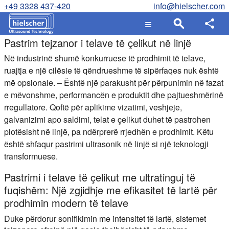
+49 3328 437-420
info@hielscher.com
Pastrim tejzanor i telave të çelikut në linjë
Në industrinë shumë konkurruese të prodhimit të telave,
ruajtja e një cilësie të qëndrueshme të sipërfaqes nuk është
më opsionale. – Është një parakusht për përpunimin në fazat
e mëvonshme, performancën e produktit dhe pajtueshmërinë
rregullatore. Qoftë për aplikime vizatimi, veshjeje,
galvanizimi apo saldimi, telat e çelikut duhet të pastrohen
plotësisht në linjë, pa ndërprerë rrjedhën e prodhimit. Këtu
është shfaqur pastrimi ultrasonik në linjë si një teknologji
transformuese.
Pastrimi i telave të çelikut me ultratinguj të
fuqishëm: Një zgjidhje me efikasitet të lartë për
prodhimin modern të telave
Duke përdorur sonifikimin me intensitet të lartë, sistemet