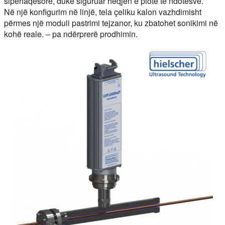
sipërfaqësore, duke siguruar heqjen e plotë të ndotësve.
Në një konfigurim në linjë, tela çeliku kalon vazhdimisht
përmes një moduli pastrimi tejzanor, ku zbatohet sonikimi në
kohë reale. – pa ndërprerë prodhimin.