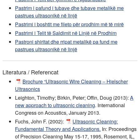
Pastrim i pafund i tubave dhe tubave metalikë me
pastrues ultrasonikë në linjë
Pastrimi i boshtit me fileto për prodhim më të mirë
Pastrimi i Telit të Saldimit në Linjë në Prodhim
Pastroni shiritat dhe rripat metalikë pa fund me
pastrues ultrasonikë në linjë
Literatura / Referencat
Brochure “Ultrasonic Wire Cleaning – Hielscher
Ultrasonics
Leighton, Timothy; Birkin, Peter; Offin, Doug (2013):
A
new approach to ultrasonic cleaning
. International
Congress on Acoustics, January 2013.
Fuchs, John F. (2002):
Ultrasonic Cleaning:
Fundamental Theory and Applications.
In: Proceedings
of Precision Cleaning May 15-17, 1995, Rosemont, IL,