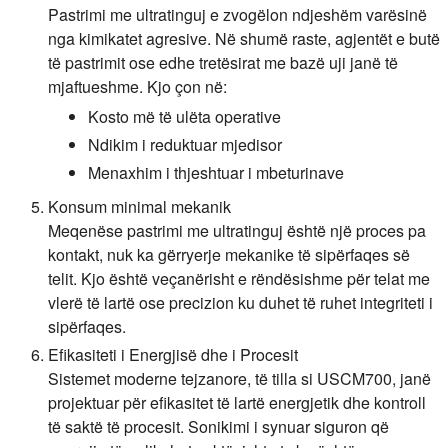
Pastrimi me ultratinguj e zvogëlon ndjeshëm varësinë
nga kimikatet agresive. Në shumë raste, agjentët e butë
të pastrimit ose edhe tretësirat me bazë uji janë të
mjaftueshme. Kjo çon në:
Kosto më të ulëta operative
Ndikim i reduktuar mjedisor
Menaxhim i thjeshtuar i mbeturinave
Konsum minimal mekanik
Meqenëse pastrimi me ultratinguj është një proces pa
kontakt, nuk ka gërryerje mekanike të sipërfaqes së
telit. Kjo është veçanërisht e rëndësishme për telat me
vlerë të lartë ose precizion ku duhet të ruhet integriteti i
sipërfaqes.
Efikasiteti i Energjisë dhe i Procesit
Sistemet moderne tejzanore, të tilla si USCM700, janë
projektuar për efikasitet të lartë energjetik dhe kontroll
të saktë të procesit. Sonikimi i synuar siguron që