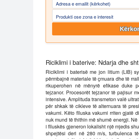
Adresa e emailit (kërkohet)
Produkti ose zona e interesit
Kërkon
Riciklimi i baterive: Ndarja dhe s
Riciklimi i baterisë me jon litium (LIB) s
përmbajnë materiale të çmuara dhe të rralla 
rikuperohen në mënyrë efikase duke p
tejzanor. Procesorët tejzanor të pajisur 
intensive. Amplituda transmeton valë ultrat
për shkak të cikleve të alternuara të presio
vakumi. Këto flluska vakumi rriten gjatë di
nuk mund të thithin më shumë energji. Në 
i flluskës gjeneron lokalisht një mjedis 
shpejtësi deri në 280 m/s, turbulenca të