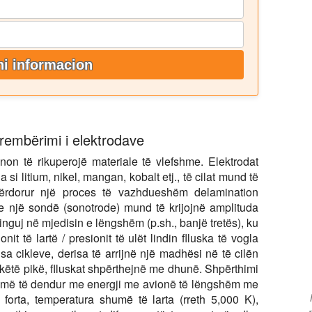
i informacion
htrembërimi i elektrodave
ynon të rikuperojë materiale të vlefshme. Elektrodat
si litium, nikel, mangan, kobalt etj., të cilat mund të
ërdorur një proces të vazhdueshëm delamination
me një sondë (sonotrode) mund të krijojnë amplituda
inguj në mjedisin e lëngshëm (p.sh., banjë tretës), ku
nit të lartë / presionit të ulët lindin flluska të vogla
sa cikleve, derisa të arrijnë një madhësi në të cilën
këtë pikë, flluskat shpërthejnë me dhunë. Shpërthimi
shumë të dendur me energji me avionë të lëngshëm me
 forta, temperatura shumë të larta (rreth 5,000 K),