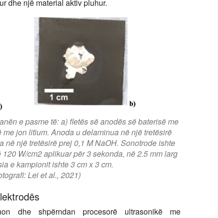
ur dhe një material aktiv pluhur.
ë anën e pasme të: a) fletës së anodës së baterisë me
së me jon litium. Anoda u delaminua në një tretësirë
ua në një tretësirë prej 0,1 M NaOH. Sonotrode ishte
së 120 W/cm2 aplikuar për 3 sekonda, në 2.5 mm larg
a e kampionit ishte 3 cm x 3 cm.
tografi: Lei et al., 2021)
lektrodës
odhon dhe shpërndan procesorë ultrasonikë me