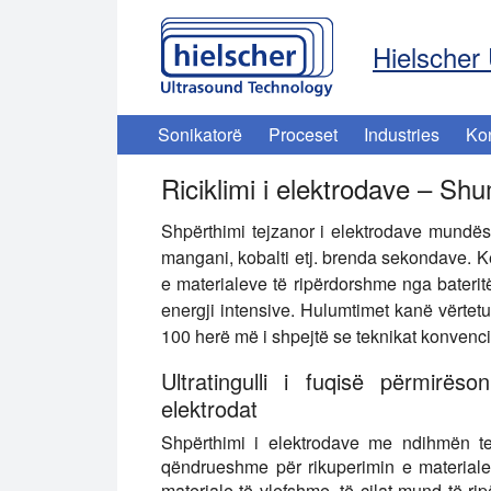
Hielscher 
Sonikatorë
Proceset
Industries
Ko
Riciklimi i elektrodave – S
Shpërthimi tejzanor i elektrodave mundëson
mangani, kobalti etj. brenda sekondave. Kë
e materialeve të ripërdorshme nga bateri
energji intensive. Hulumtimet kanë vërtet
100 herë më i shpejtë se teknikat konvencion
Ultratingulli i fuqisë përmirës
elektrodat
Shpërthimi i elektrodave me ndihmën te
qëndrueshme për rikuperimin e materialev
materiale të vlefshme, të cilat mund të ri