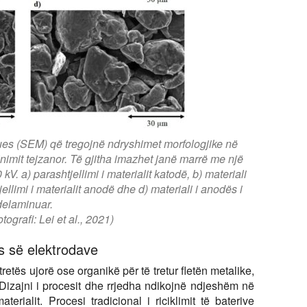
es (SEM) që tregojnë ndryshimet morfologjike në
inimit tejzanor. Të gjitha imazhet janë marrë me një
 a) parashtjellimi i materialit katodë, b) materiali
ellimi i materialit anodë dhe d) materiali i anodës i
delaminuar.
tografi: Lei et al., 2021)
es së elektrodave
tretës ujorë ose organikë për të tretur fletën metalike,
 Dizajni i procesit dhe rrjedha ndikojnë ndjeshëm në
aterialit. Procesi tradicional i riciklimit të baterive