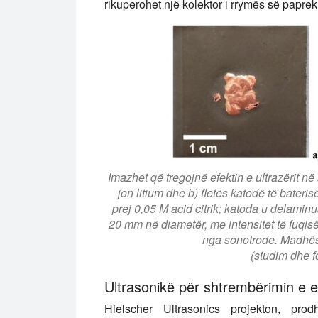
rikuperohet një kolektor i rrymës së paprek
Imazhet që tregojnë efektin e ultrazërit n
jon litium dhe b) fletës katodë të bateri
prej 0,05 M acid citrik; katoda u delamin
20 mm në diametër, me intensitet të fuqi
nga sonotrode. Madhësi
(studim dhe fo
Ultrasonikë për shtrembërimin e e
Hielscher Ultrasonics projekton, pr