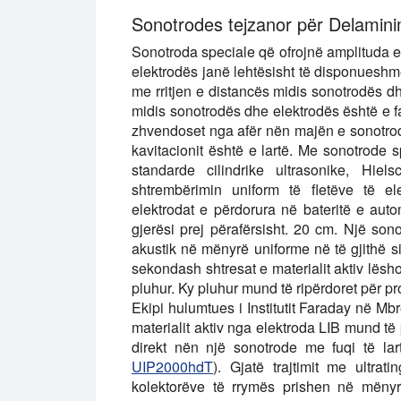
Sonotrodes tejzanor për Delamini
Sonotroda speciale që ofrojnë amplituda e 
elektrodës janë lehtësisht të disponueshme.
me rritjen e distancës midis sonotrodës 
midis sonotrodës dhe elektrodës është e fa
zhvendoset nga afër nën majën e sonotrodë
kavitacionit është e lartë. Me sonotrode 
standarde cilindrike ultrasonike, Hiel
shtrembërimin uniform të fletëve të el
elektrodat e përdorura në bateritë e aut
gjerësi prej përafërsisht. 20 cm. Një son
akustik në mënyrë uniforme në të gjithë 
sekondash shtresat e materialit aktiv lës
pluhur. Ky pluhur mund të ripërdoret për pr
Ekipi hulumtues i Institutit Faraday në Mb
materialit aktiv nga elektroda LIB mund t
direkt nën një sonotrode me fuqi të la
UIP2000hdT
). Gjatë trajtimit me ultrat
kolektorëve të rrymës prishen në mëny