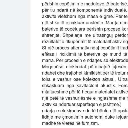
përfshin copëtimin e moduleve të baterisë.
për t'u ndarë në komponentë individualë.
aktiv/të vlefshëm nga masa e grirë. Për të 
një shkallë e caktuar pastërtie. Marrja e
baterive të copëtuara përfshin procese ko
shtrenjtë. Shpëlarja me ultratinguj përd
rezultatet e rikuperimit të materialit aktiv n
Si një proces alternativ ndaj copëtimit tra
efikas i riciklimit të baterive që mund 
marra. Për procesin e ndarjes së elektrod
Meqenëse elektrodat përmbajnë pjesën m
ndahet dhe trajtohet kimikisht për të tretur
folia e veshur ose kolektori aktual. Ultrat
shkaktuara nga kavitacioni akustik. For
mjaftueshme për të hequr materialet aktive, 
një petë të veshur është e ngjashme me n
aktiv ka ndërtuar sipërfaqen e jashtme.)
ndarja e elektrodave do të bënte një ops
lidhje me çmontimin autonom, duke lejuar
madhe të vlerës në furnizim.