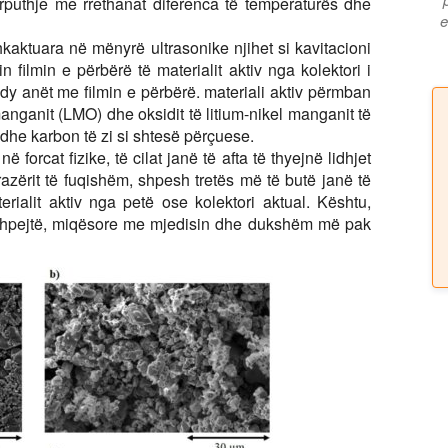
rputhje me rrethanat diferenca të temperaturës dhe
e
hkaktuara në mënyrë ultrasonike njihet si kavitacioni
in filmin e përbërë të materialit aktiv nga kolektori i
të dy anët me filmin e përbërë. materiali aktiv përmban
 manganit (LMO) dhe oksidit të litium-nikel manganit të
dhe karbon të zi si shtesë përçuese.
forcat fizike, të cilat janë të afta të thyejnë lidhjet
trazërit të fuqishëm, shpesh tretës më të butë janë të
rialit aktiv nga petë ose kolektori aktual. Kështu,
 shpejtë, miqësore me mjedisin dhe dukshëm më pak