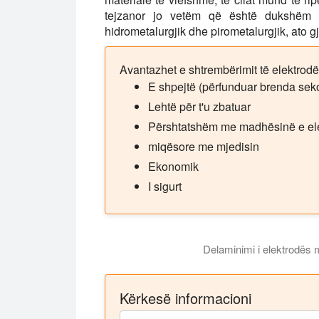
tejzanor jo vetëm që është dukshëm m
hidrometalurgjik dhe pirometalurgjik, ato gj
Avantazhet e shtrembërimit të elektrodë
E shpejtë (përfunduar brenda se
Lehtë për t'u zbatuar
Përshtatshëm me madhësinë e el
miqësore me mjedisin
Ekonomik
I sigurt
Delaminimi i elektrodës me
“Ultrazanor
Kërkesë informacioni