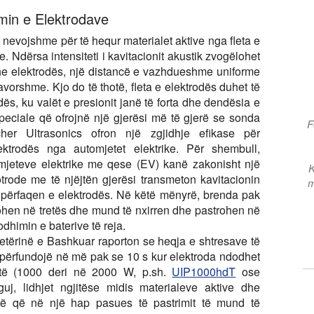
min e Elektrodave
nevojshme për të hequr materialet aktive nga fleta e
 Ndërsa intensiteti i kavitacionit akustik zvogëlohet
dhe elektrodës, një distancë e vazhdueshme uniforme
vorshme. Kjo do të thotë, fleta e elektrodës duhet të
s, ku valët e presionit janë të forta dhe dendësia e
speciale që ofrojnë një gjerësi më të gjerë se sonda
F
scher Ultrasonics ofron një zgjidhje efikase për
ektrodës nga automjetet elektrike. Për shembull,
omjeteve elektrike me qese (EV) kanë zakonisht një
K
otrode me të njëjtën gjerësi transmeton kavitacionin
m
sipërfaqen e elektrodës. Në këtë mënyrë, brenda pak
hohen në tretës dhe mund të nxirren dhe pastrohen në
odhimin e baterive të reja.
retërinë e Bashkuar raporton se heqja e shtresave të
ë përfundojë në më pak se 10 s kur elektroda ndodhet
rtë (1000 deri në 2000 W, p.sh.
UIP1000hdT
ose
inguj, lidhjet ngjitëse midis materialeve aktive dhe
rë që në një hap pasues të pastrimit të mund të