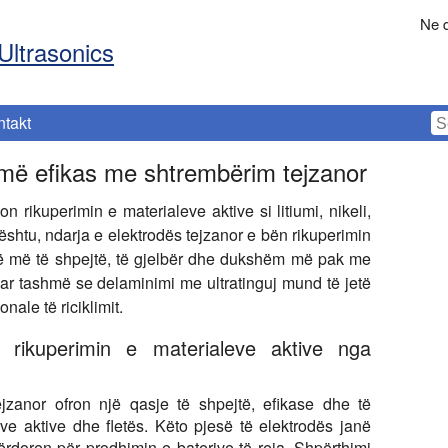
Ne d
Ultrasonics
ntakt
humë efikas me shtrembërim tejzanor
 rikuperimin e materialeve aktive si litiumi, nikeli,
shtu, ndarja e elektrodës tejzanor e bën rikuperimin
të më të shpejtë, të gjelbër dhe dukshëm më pak me
uar tashmë se delaminimi me ultratinguj mund të jetë
ale të riciklimit.
on rikuperimin e materialeve aktive nga
jzanor ofron një qasje të shpejtë, efikase dhe të
e aktive dhe fletës. Këto pjesë të elektrodës janë
përdoren për prodhimin e baterive të reja. Shpërthimi