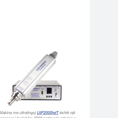
Makina me ultratinguj
UIP2000hdT
është një
procesor i fuqishëm 2000 watts për ndarjen e