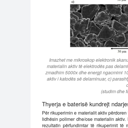
Imazhet me mikroskop elektronik skanu
materialin aktiv të elektrodës pas delam
zmadhim 5000x dhe energji ngacmimi 10 kV.
aktiv i katodës së delaminuar, c) parashtj
(studim dhe fo
Thyerja e baterisë kundrejt ndarj
Për rikuperimin e materialit aktiv përdoren 
lidhësin polimer dhe/ose materialin aktiv.
rezultatin përfundimtar të rikuperimit të m