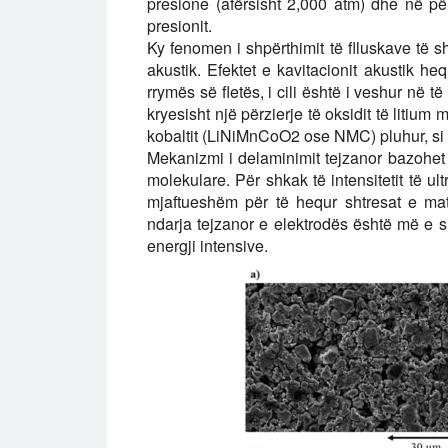
presione (afërsisht 2,000 atm) dhe në pë
presionit.
Ky fenomen i shpërthimit të flluskave të s
akustik. Efektet e kavitacionit akustik heq
rrymës së fletës, i cili është i veshur në 
kryesisht një përzierje të oksidit të litium
kobaltit (LiNiMnCoO2 ose NMC) pluhur, si 
Mekanizmi i delaminimit tejzanor bazohet në 
molekulare. Për shkak të intensitetit të ul
mjaftueshëm për të hequr shtresat e mate
ndarja tejzanor e elektrodës është më e
energji intensive.