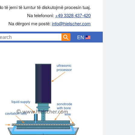
o të jemi të lumtur të diskutojmë procesin tuaj.
Na telefononi:
+49 3328 437-420
Na dërgoni me postë:
info@hielscher.com
EN