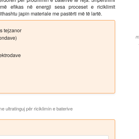
ë efikas në energji sesa proceset e riciklimit
ithashtu japin materiale me pastërti më të lartë.
s tejzanor
m
kondave)
ektrodave
 ultratinguj për riciklimin e baterive