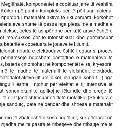
 Megjithatë, komponentët e copëtuar janë të vështira
 Kërkon përpunim kompleks për të përftuar material
ripërdorur materialet aktive të rikuperuara, kërkohet
 materialeve shumë të pastra nga pjesa më e madhe e
mplekse, tretës të ashpër dhe për këtë arsye është e
oret me sukses për të intensifikuar dhe përmirësuar
ga bateritë e copëtuara të joneve të litiumit.
dicional, ndarja e elektrodave është treguar si proces
të përmirësojë ndjeshëm pastërtinë e materialeve të
ës, bateria çmontohet në komponentët e saj kryesorë.
ë të madhe të materialit të vlefshëm, elektroda
 materialet aktive (litium, nikel, mangan, kobalt…) nga
ingulli është i njohur për efektet e tij intensive të
cat sonomekanike aplikojnë lëkundje dhe prerje të
të cilat janë shtresuar në fletë metalike. (Struktura e
jë sanduiç, petë në qendër dhe shtresa e materialit
ion më të zbatueshëm sesa copëtimi, kur përdoret në
 rrjedha më të pastra të mbetjeve dhe mbajtje më të