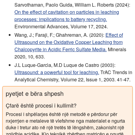
Sarvothaman, Paolo Guida, William L. Roberts (2024):
On the effect of cavitation on particles in leaching
processes: implications to battery recycling.
Environmental Advances, Volume 17, 2024.
Wang, J.; Faraji, F.; Ghahreman, A. (2020):
Effect of
Ultrasound on the Oxidative Copper Leaching from
Chalcopyrite in Acidic Ferric Sulfate Media.
Minerals
2020, 10, 633.
J.L Luque-Garcı́a, M.D Luque de Castro (2003):
Ultrasound: a powerful tool for leaching.
TrAC Trends in
Analytical Chemistry, Volume 22, Issue 1, 2003. 41-47.
pyetjet e bëra shpesh
Çfarë është procesi i kullimit?
Procesi i shpëlarjes është një metodë e përdorur për
nxjerrjen e metaleve të vlefshme nga materialet e ngurta
duke i tretur ato në një tretës të lëngshëm, zakonisht një
zgjidhje acidike. Kjo teknikë zbërthen matricën e ngurtë,