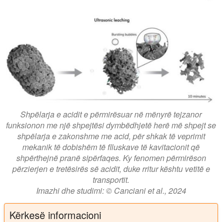
Shpëlarja e acidit e përmirësuar në mënyrë tejzanor
funksionon me një shpejtësi dymbëdhjetë herë më shpejt se
shpëlarja e zakonshme me acid, për shkak të veprimit
mekanik të dobishëm të flluskave të kavitacionit që
shpërthejnë pranë sipërfaqes. Ky fenomen përmirëson
përzierjen e tretësirës së acidit, duke rritur kështu vetitë e
transportit.
Imazhi dhe studimi: © Canciani et al., 2024
Kërkesë informacioni