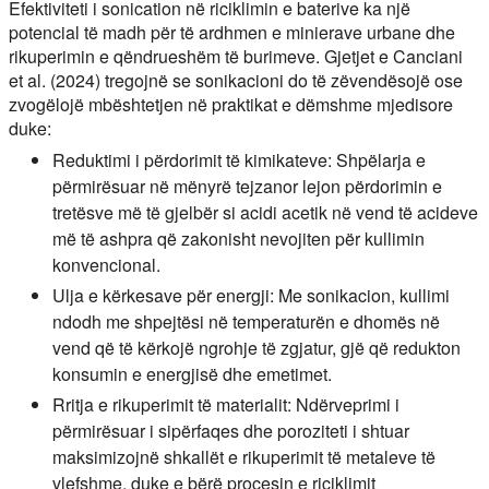
Efektiviteti i sonication në riciklimin e baterive ka një
potencial të madh për të ardhmen e minierave urbane dhe
rikuperimin e qëndrueshëm të burimeve. Gjetjet e Canciani
et al. (2024) tregojnë se sonikacioni do të zëvendësojë ose
zvogëlojë mbështetjen në praktikat e dëmshme mjedisore
duke:
Reduktimi i përdorimit të kimikateve:
Shpëlarja e
përmirësuar në mënyrë tejzanor lejon përdorimin e
tretësve më të gjelbër si acidi acetik në vend të acideve
më të ashpra që zakonisht nevojiten për kullimin
konvencional.
Ulja e kërkesave për energji:
Me sonikacion, kullimi
ndodh me shpejtësi në temperaturën e dhomës në
vend që të kërkojë ngrohje të zgjatur, gjë që redukton
konsumin e energjisë dhe emetimet.
Rritja e rikuperimit të materialit:
Ndërveprimi i
përmirësuar i sipërfaqes dhe poroziteti i shtuar
maksimizojnë shkallët e rikuperimit të metaleve të
vlefshme, duke e bërë procesin e riciklimit