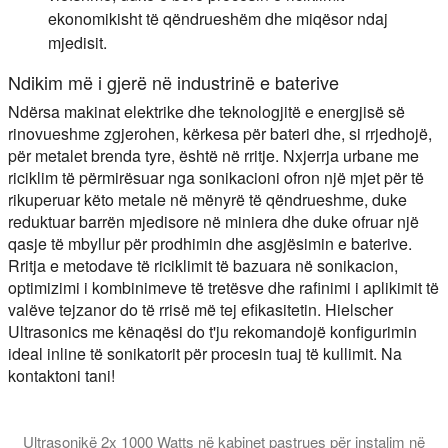
ekonomikisht të qëndrueshëm dhe miqësor ndaj
mjedisit.
Ndikim më i gjerë në industrinë e baterive
Ndërsa makinat elektrike dhe teknologjitë e energjisë së
rinovueshme zgjerohen, kërkesa për bateri dhe, si rrjedhojë,
për metalet brenda tyre, është në rritje. Nxjerrja urbane me
riciklim të përmirësuar nga sonikacioni ofron një mjet për të
rikuperuar këto metale në mënyrë të qëndrueshme, duke
reduktuar barrën mjedisore në miniera dhe duke ofruar një
qasje të mbyllur për prodhimin dhe asgjësimin e baterive.
Rritja e metodave të riciklimit të bazuara në sonikacion,
optimizimi i kombinimeve të tretësve dhe rafinimi i aplikimit të
valëve tejzanor do të rrisë më tej efikasitetin.
Hielscher
Ultrasonics me kënaqësi do t'ju rekomandojë konfigurimin
ideal inline të sonikatorit për procesin tuaj të kullimit. Na
kontaktoni tani!
Ultrasonikë 2x 1000 Watts në kabinet pastrues për instalim në