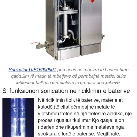
Sonicator UIP16000hdT
përpunon në mënyrë të besueshme
qarkullim të madh të mbetjeve që përmbajnë metale, duke
lehtësuar kullimin e metaleve të çmuara dhe xeheve.
Si funksionon sonication në riciklimin e baterive
Në riciklimin tipik të baterive, materialet
katodë (të cilat përmbajnë metale të
vlefshme) treten në një tretësirë acidike, një
proces i quajtur “kullimi.” Kjo qasje lejon
ndarjen dhe rikuperimin e metaleve nga
struktura e fortë e baterisë. Megjithatë,