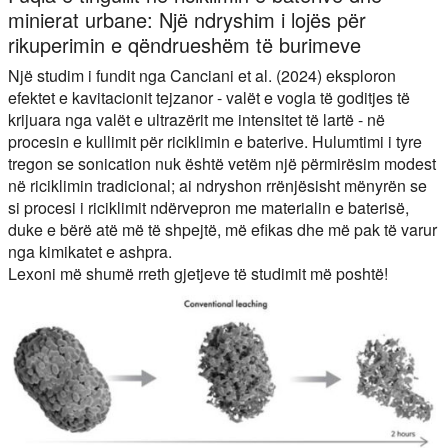
minierat urbane: Një ndryshim i lojës për
rikuperimin e qëndrueshëm të burimeve
Një studim i fundit nga Canciani et al. (2024) eksploron
efektet e kavitacionit tejzanor - valët e vogla të goditjes të
krijuara nga valët e ultrazërit me intensitet të lartë - në
procesin e kullimit për riciklimin e baterive. Hulumtimi i tyre
tregon se sonication nuk është vetëm një përmirësim modest
në riciklimin tradicional; ai ndryshon rrënjësisht mënyrën se
si procesi i riciklimit ndërvepron me materialin e baterisë,
duke e bërë atë më të shpejtë, më efikas dhe më pak të varur
nga kimikatet e ashpra.
Lexoni më shumë rreth gjetjeve të studimit më poshtë!