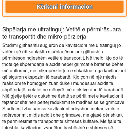
Kërkoni informacion
Shpëlarja me ultratinguj: Vetitë e përmirësuara
të transportit dhe mikro-përzierja
Studimi gjithashtu sugjeron që kavitacioni me ultratinguj jo
vetëm që rrit kontaktin sipërfaqësor, por gjithashtu
përmirëson ndjeshëm vetitë e transportit. Në thelb, kjo do të
thotë që shpërndarja e acidit nëpër grimcat e baterisë bëhet
më uniforme, me mikropërzierjen e shkaktuar nga kavitacioni
që siguron ekspozim të barabartë. Kjo çon në një mjedis
reaksioni të homogjenizuar, duke i mundësuar acidit të
shpërndajë metalet në mënyrë më efektive dhe të barabartë.
Një gjetje tjetër e dukshme është se përfitimet e kavitacionit
tejzanor shtrihen përtej reduktimit të madhësisë së grimcave.
Studiuesit zbuluan se kavitacioni ndryshon mekanizmin e
ndërveprimit midis acidit dhe grimcave, me gjasë për shkak
të përmirësimit të transportit të shtresës kufitare. Me fjalë të
thjeshta, kavitacioni zvogëlon trashësinë e shtresës së