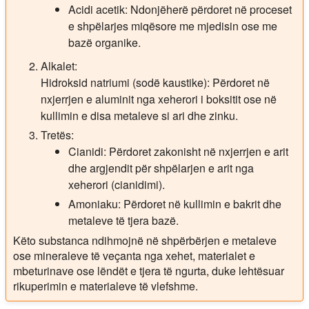
Acidi acetik: Ndonjëherë përdoret në proceset
e shpëlarjes miqësore me mjedisin ose me
bazë organike.
Alkalet:
Hidroksid natriumi (sodë kaustike): Përdoret në
nxjerrjen e aluminit nga xeherori i boksitit ose në
kullimin e disa metaleve si ari dhe zinku.
Tretës:
Cianidi: Përdoret zakonisht në nxjerrjen e arit
dhe argjendit për shpëlarjen e arit nga
xeherori (cianidimi).
Amoniaku: Përdoret në kullimin e bakrit dhe
metaleve të tjera bazë.
Këto substanca ndihmojnë në shpërbërjen e metaleve
ose mineraleve të veçanta nga xehet, materialet e
mbeturinave ose lëndët e tjera të ngurta, duke lehtësuar
rikuperimin e materialeve të vlefshme.