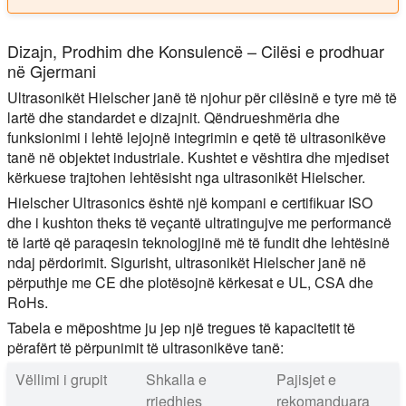
Dizajn, Prodhim dhe Konsulencë – Cilësi e prodhuar
në Gjermani
Ultrasonikët Hielscher janë të njohur për cilësinë e tyre më të
lartë dhe standardet e dizajnit. Qëndrueshmëria dhe
funksionimi i lehtë lejojnë integrimin e qetë të ultrasonikëve
tanë në objektet industriale. Kushtet e vështira dhe mjediset
kërkuese trajtohen lehtësisht nga ultrasonikët Hielscher.
Hielscher Ultrasonics është një kompani e certifikuar ISO
dhe i kushton theks të veçantë ultratingujve me performancë
të lartë që paraqesin teknologjinë më të fundit dhe lehtësinë
ndaj përdorimit. Sigurisht, ultrasonikët Hielscher janë në
përputhje me CE dhe plotësojnë kërkesat e UL, CSA dhe
RoHs.
Tabela e mëposhtme ju jep një tregues të kapacitetit të
përafërt të përpunimit të ultrasonikëve tanë:
Vëllimi i grupit
Shkalla e
Pajisjet e
rrjedhjes
rekomanduara