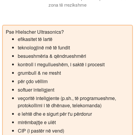
zona të rrezikshme
Në këtë video ju tregojmë një sistem tejzanor 2 kilovat për fun
Pse Hielscher Ultrasonics?
efikasitet të lartë
teknologjinë më të fundit
besueshmëria & qëndrueshmëri
kontroll i rregullueshëm, i saktë i procesit
grumbull & ne rresht
për çdo vëllim
softuer inteligjent
veçoritë inteligjente (p.sh., të programueshme,
protokollimi i të dhënave, telekomanda)
e lehtë dhe e sigurt për t'u përdorur
mirëmbajtje e ulët
CIP (i pastër në vend)