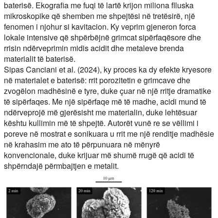
baterisë. Ekografia me fuqi të lartë krijon miliona flluska
mikroskopike që shemben me shpejtësi në tretësirë, një
fenomen i njohur si kavitacion. Ky veprim gjeneron forca
lokale intensive që shpërbëjnë grimcat sipërfaqësore dhe
rrisin ndërveprimin midis acidit dhe metaleve brenda
materialit të baterisë.
Sipas Canciani et al. (2024), ky proces ka dy efekte kryesore
në materialet e baterisë: rrit porozitetin e grimcave dhe
zvogëlon madhësinë e tyre, duke çuar në një rritje dramatike
të sipërfaqes. Me një sipërfaqe më të madhe, acidi mund të
ndërveprojë më gjerësisht me materialin, duke lehtësuar
kështu kullimin më të shpejtë. Autorët vunë re se vëllimi i
poreve në mostrat e sonikuara u rrit me një renditje madhësie
në krahasim me ato të përpunuara në mënyrë
konvencionale, duke krijuar më shumë rrugë që acidi të
shpërndajë përmbajtjen e metalit.