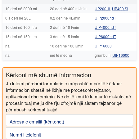
10 deri në 2000 ml
20 deri në 400 ml/min
UP200Ht
,
UP400 St
0.1 deri në 20L
0.2 deri në 4L/min
UIP2000hdT
10 deri në 100 litra
2 deri në 10 l/min
UIP4000hdT
15 deri në 150 litra
3 deri në 15 l/min
UIP6000hdT
na
10 deri në 100 l/min
UIP16000
na
më të mëdha
grumbull i
UIP16000
Kërkoni më shumë informacion
Ju lutemi përdorni formularin e mëposhtëm për të kërkuar
informacion shtesë në lidhje me procesorët tejzanor,
aplikacionet dhe çmimin. Ne do të jemi të lumtur të diskutojmë
procesin tuaj me ju dhe t'ju ofrojmë një sistem tejzanor që
përmbush kërkesat tuaja!
Adresa e emailit (kërkohet)
Numri i telefonit