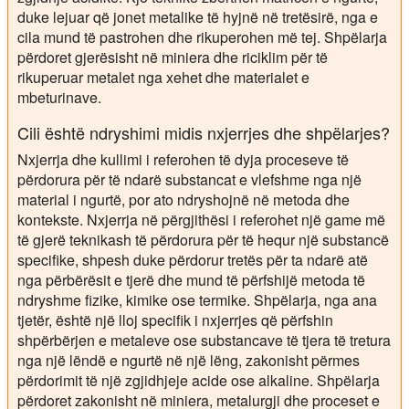
duke lejuar që jonet metalike të hyjnë në tretësirë, nga e
cila mund të pastrohen dhe rikuperohen më tej. Shpëlarja
përdoret gjerësisht në miniera dhe riciklim për të
rikuperuar metalet nga xehet dhe materialet e
mbeturinave.
Cili është ndryshimi midis nxjerrjes dhe shpëlarjes?
Nxjerrja dhe kullimi i referohen të dyja proceseve të
përdorura për të ndarë substancat e vlefshme nga një
material i ngurtë, por ato ndryshojnë në metoda dhe
kontekste. Nxjerrja në përgjithësi i referohet një game më
të gjerë teknikash të përdorura për të hequr një substancë
specifike, shpesh duke përdorur tretës për ta ndarë atë
nga përbërësit e tjerë dhe mund të përfshijë metoda të
ndryshme fizike, kimike ose termike. Shpëlarja, nga ana
tjetër, është një lloj specifik i nxjerrjes që përfshin
shpërbërjen e metaleve ose substancave të tjera të tretura
nga një lëndë e ngurtë në një lëng, zakonisht përmes
përdorimit të një zgjidhjeje acide ose alkaline. Shpëlarja
përdoret zakonisht në miniera, metalurgji dhe proceset e