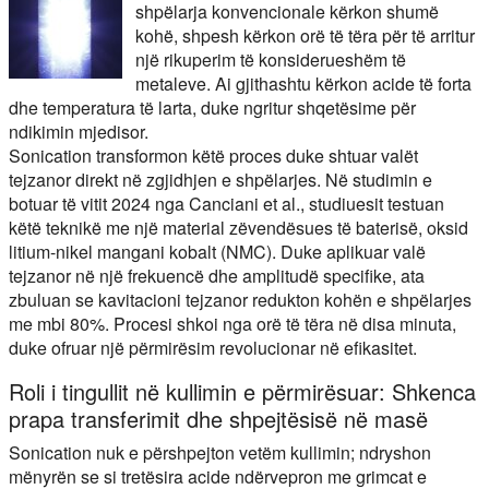
shpëlarja konvencionale kërkon shumë
kohë, shpesh kërkon orë të tëra për të arritur
një rikuperim të konsiderueshëm të
metaleve. Ai gjithashtu kërkon acide të forta
dhe temperatura të larta, duke ngritur shqetësime për
ndikimin mjedisor.
Sonication transformon këtë proces duke shtuar valët
tejzanor direkt në zgjidhjen e shpëlarjes. Në studimin e
botuar të vitit 2024 nga Canciani et al., studiuesit testuan
këtë teknikë me një material zëvendësues të baterisë, oksid
litium-nikel mangani kobalt (NMC). Duke aplikuar valë
tejzanor në një frekuencë dhe amplitudë specifike, ata
zbuluan se kavitacioni tejzanor redukton kohën e shpëlarjes
me mbi 80%. Procesi shkoi nga orë të tëra në disa minuta,
duke ofruar një përmirësim revolucionar në efikasitet.
Roli i tingullit në kullimin e përmirësuar: Shkenca
prapa transferimit dhe shpejtësisë në masë
Sonication nuk e përshpejton vetëm kullimin; ndryshon
mënyrën se si tretësira acide ndërvepron me grimcat e