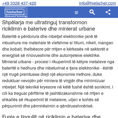
+49 3328 437-420
info@hielscher.com
Shpëlarja me ultratinguj transformon
riciklimin e baterive dhe minierat urbane
Bateritë e përdorura dhe mbetjet elektronike janë të
mbushura me materiale të vlefshme si litium, nikeli, mangan
dhe kobalt, thelbësore për rritjen e kërkesës në sektorët e
energjisë së rinovueshme dhe automjeteve elektrike.
Minierat urbane - procesi i rikuperimit të këtyre metaleve nga
bateritë e hedhura dhe mbeturinat e tjera elektronike - është
një rrugë premtuese drejt një ekonomie rrethore, duke
reduktuar nevojën për miniera të virgjër dhe minimizuar
mbetjet. Një teknikë kryesore në këtë fushë është sonikimi, i
cili ka treguar përfitime të jashtëzakonshme në rritjen e
shkallës së rikuperimit të metaleve, uljen e kohës së
përpunimit dhe përmirësimin e qëndrueshmërisë.
Fuqia e tingullit në riciklimin e baterive dhe