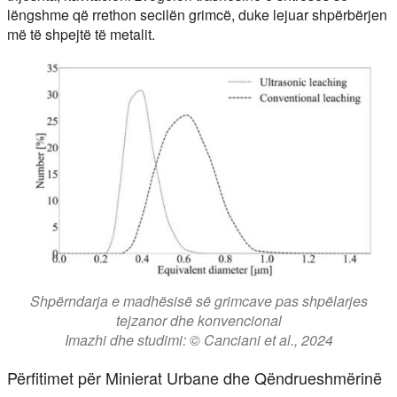
lëngshme që rrethon secilën grimcë, duke lejuar shpërbërjen
më të shpejtë të metalit.
Shpërndarja e madhësisë së grimcave pas shpëlarjes
tejzanor dhe konvencional
Imazhi dhe studimi: © Canciani et al., 2024
Përfitimet për Minierat Urbane dhe Qëndrueshmërinë