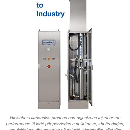
Hielscher Ultrasonics prodhon homogjenizues tejzanor me
performancë të lartë për përzierjen e aplikimeve, shpërndarjen,
emulsifikimin dhe nxjerrjen në shkallë laboratorike, pilot dhe