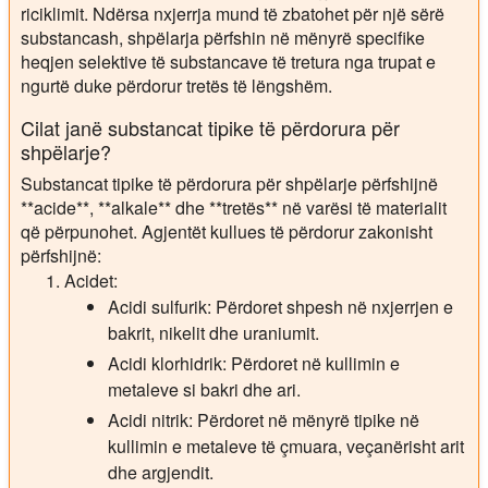
riciklimit. Ndërsa nxjerrja mund të zbatohet për një sërë
substancash, shpëlarja përfshin në mënyrë specifike
heqjen selektive të substancave të tretura nga trupat e
ngurtë duke përdorur tretës të lëngshëm.
Cilat janë substancat tipike të përdorura për
shpëlarje?
Substancat tipike të përdorura për shpëlarje përfshijnë
**acide**, **alkale** dhe **tretës** në varësi të materialit
që përpunohet. Agjentët kullues të përdorur zakonisht
përfshijnë:
Acidet:
Acidi sulfurik: Përdoret shpesh në nxjerrjen e
bakrit, nikelit dhe uraniumit.
Acidi klorhidrik: Përdoret në kullimin e
metaleve si bakri dhe ari.
Acidi nitrik: Përdoret në mënyrë tipike në
kullimin e metaleve të çmuara, veçanërisht arit
dhe argjendit.