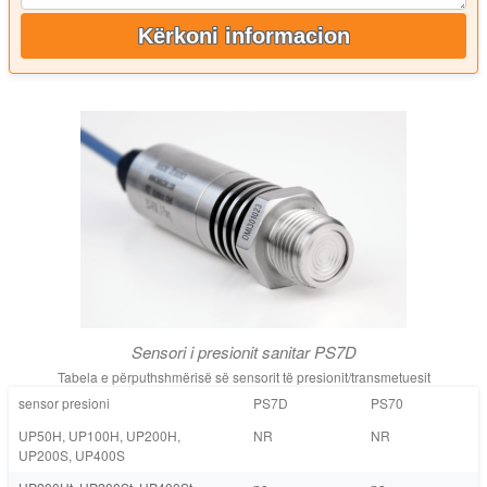
Kërkoni informacion
Sensori i presionit sanitar PS7D
Tabela e përputhshmërisë së sensorit të presionit/transmetuesit
sensor presioni
PS7D
PS70
UP50H, UP100H, UP200H,
NR
NR
UP200S, UP400S