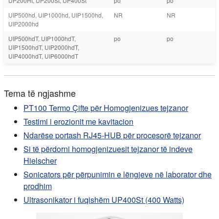
UP200Ht, UP200St, UP400St
po
po
UIP500hd, UIP1000hd, UIP1500hd,
NR
NR
UIP2000hd
UIP500hdT, UIP1000hdT,
po
po
UIP1500hdT, UIP2000hdT,
UIP4000hdT, UIP6000hdT
Tema të ngjashme
PT100 Termo Çifte për Homogjenizues tejzanor
Testimi i erozionit me kavitacion
Ndarëse portash RJ45-HUB për procesorë tejzanor
Si të përdorni homogjenizuesit tejzanor të indeve
Hielscher
Sonicators për përpunimin e lëngjeve në laborator dhe
prodhim
Ultrasonikator i fuqishëm UP400St (400 Watts)