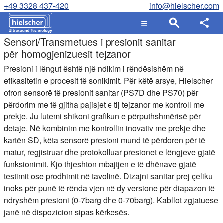
+49 3328 437-420
info@hielscher.com
Sensori/Transmetues i presionit sanitar
për homogjenizuesit tejzanor
Presioni i lëngut është një ndikim i rëndësishëm në
efikasitetin e procesit të sonikimit. Për këtë arsye, Hielscher
ofron sensorë të presionit sanitar (
PS7D
dhe
PS70
) për
përdorim me të gjitha pajisjet e tij tejzanor me kontroll me
prekje. Ju lutemi shikoni grafikun e përputhshmërisë për
detaje. Në kombinim me kontrollin inovativ me prekje dhe
kartën SD, këta sensorë presioni mund të përdoren për të
matur, regjistruar dhe protokolluar presionet e lëngjeve gjatë
funksionimit. Kjo thjeshton mbajtjen e të dhënave gjatë
testimit ose prodhimit në tavolinë. Dizajni sanitar prej çeliku
inoks për punë të rënda vjen në dy versione për diapazon të
ndryshëm presioni (0-7barg dhe 0-70barg). Kabllot zgjatuese
janë në dispozicion sipas kërkesës.