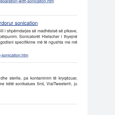
eparation-with-sonication.htm
ërdorur sonication
rolli i shpërndarjes së madhësisë së pikave,
 përpunim. Sonicatorët Hielscher i thyejnë
ë godisni specifikime më të ngushta me më
g-sonication.htm
dhe sterile, pa kontaminim të kryqëzuar,
me këtë sonikatues 5mL VialTweeter®, ju