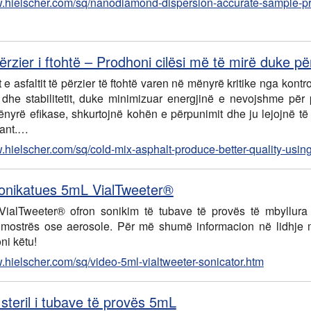
w.hielscher.com/sq/nanodiamond-dispersion-accurate-sample-pr
përzier i ftohtë – Prodhoni cilësi më të mirë duke p
e asfaltit të përzier të ftohtë varen në mënyrë kritike nga kont
it dhe stabilitetit, duke minimizuar energjinë e nevojshme për
ënyrë efikase, shkurtojnë kohën e përpunimit dhe ju lejojnë t
tant.…
w.hielscher.com/sq/cold-mix-asphalt-produce-better-quality-usin
onikatues 5mL VialTweeter®
VialTweeter® ofron sonikim të tubave të provës të mbyllura 
mostrës ose aerosole. Për më shumë informacion në lidhje 
oni këtu!
w.hielscher.com/sq/video-5ml-vialtweeter-sonicator.htm
 steril i tubave të provës 5mL