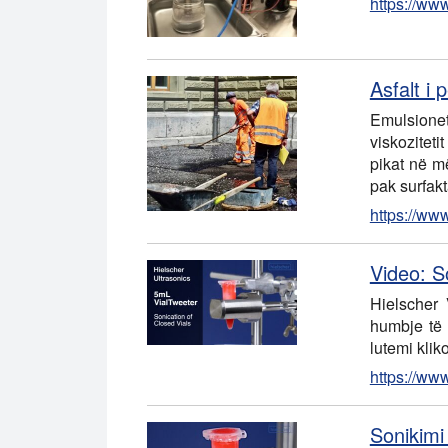
https://ww
Asfalt i 
Emulsionet 
viskozitet
pikat në m
pak surfak
https://ww
Video: S
Hielscher 
humbje të 
lutemi klik
https://ww
Sonikimi