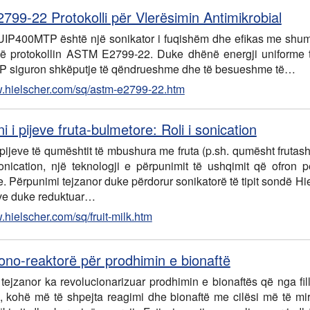
99-22 Protokolli për Vlerësimin Antimikrobial
UIP400MTP është një sonikator i fuqishëm dhe efikas me shumë p
në protokollin ASTM E2799-22. Duke dhënë energji uniforme tej
 siguron shkëputje të qëndrueshme dhe të besueshme të…
w.hielscher.com/sq/astm-e2799-22.htm
i i pijeve fruta-bulmetore: Roli i sonication
 pijeve të qumështit të mbushura me fruta (p.sh. qumësht frut
onication, një teknologji e përpunimit të ushqimit që ofron
e. Përpunimi tejzanor duke përdorur sonikatorë të tipit sondë Hi
eve duke reduktuar…
.hielscher.com/sq/fruit-milk.htm
ono-reaktorë për prodhimin e bionaftë
tejzanor ka revolucionarizuar prodhimin e bionaftës që nga fi
a, kohë më të shpejta reagimi dhe bionaftë me cilësi më të mi