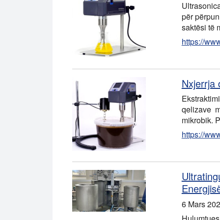
Ultrasonic
për përpuni
saktësi të 
https://ww
Nxjerrja 
Ekstraktimi
qelizave m
mikrobik. P
https://ww
Ultratin
Energjis
6 Mars 20
Hulumtuesit