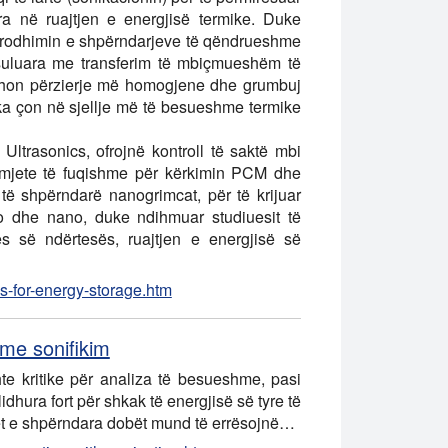
a në ruajtjen e energjisë termike. Duke
n prodhimin e shpërndarjeve të qëndrueshme
uluara me transferim të mbiçmueshëm të
rodhon përzierje më homogjene dhe grumbuj
çka çon në sjellje më të besueshme termike
 Ultrasonics, ofrojnë kontroll të saktë mbi
to mjete të fuqishme për kërkimin PCM dhe
 të shpërndarë nanogrimcat, për të krijuar
o dhe nano, duke ndihmuar studiuesit të
ës së ndërtesës, ruajtjen e energjisë së
s-for-energy-storage.htm
 me sonifikim
e kritike për analiza të besueshme, pasi
idhura fort për shkak të energjisë së tyre të
imet e shpërndara dobët mund të errësojnë…