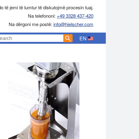
o të jemi të lumtur të diskutojmë procesin tuaj.
Na telefononi:
+49 3328 437-420
Na dërgoni me postë:
info@hielscher.com
EN