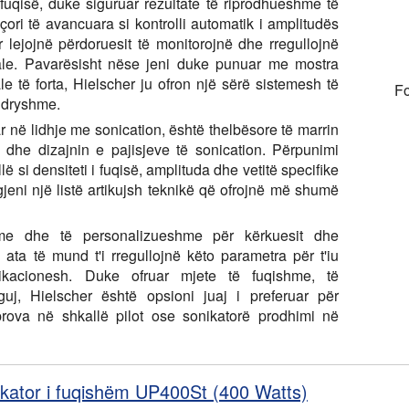
uqisë, duke siguruar rezultate të riprodhueshme të
ori të avancuara si kontrolli automatik i amplitudës
r lejojnë përdoruesit të monitorojnë dhe rregullojnë
male. Pavarësisht nëse jeni duke punuar me mostra
le të forta, Hielscher ju ofron një sërë sistemesh të
Fo
 ndryshme.
 në lidhje me sonication, është thelbësore të marrin
 dhe dizajnin e pajisjeve të sonication. Përpunimi
llë si densiteti i fuqisë, amplituda dhe vetitë specifike
gjeni një listë artikujsh teknikë që ofrojnë më shumë
shme dhe të personalizueshme për kërkuesit dhe
 ata të mund t'i rregullojnë këto parametra për t'iu
ikacionesh. Duke ofruar mjete të fuqishme, të
j, Hielscher është opsioni juaj i preferuar për
 prova në shkallë pilot ose sonikatorë prodhimi në
ikator i fuqishëm UP400St (400 Watts)