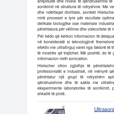
amplitudë dhe nivele të qëndrueshme të f
sonikimit në struktura të ndryshme. Me veç
dhe ndërfaqet dixhitale, sonikët Hielsche
mirë proceset e tyre për rezultate opti
delikate biologjike ose materiale industria
përshtatura për vëllime dhe viskozitete të
Për këdo që kërkon informacion të detajuar
në konsideratë si teknologjinë themelore
efektiv me ultratinguj varet nga faktorë të ti
të mostrës që trajtohet. Më poshtë, do të 
informacion rreth sonication.
Hielscher ofron zgjidhje të përshtat
profesionistët e industrisë, në mënyrë që
përshtatur një grupi të ndryshëm apl
qëndrueshme dhe të sakta me ultratingu
eksperimente laboratorike të sonikimit,
shkallë të plotë.
Ultrason