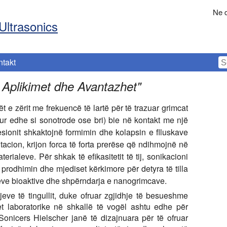
Ne d
Ultrasonics
ntakt
- Aplikimet dhe Avantazhet
"
 e zërit me frekuencë të lartë për të trazuar grimcat
ur edhe si sonotrode ose bri) bie në kontakt me një
esionit shkaktojnë formimin dhe kolapsin e flluskave
tacion, krijon forca të forta prerëse që ndihmojnë në
erialeve. Për shkak të efikasitetit të tij, sonikacioni
 prodhimin dhe mjediset kërkimore për detyra të tilla
rjeve bioaktive dhe shpërndarja e nanogrimcave.
jeve të tingullit, duke ofruar zgjidhje të besueshme
et laboratorike në shkallë të vogël ashtu edhe për
 Sonicers Hielscher janë të dizajnuara për të ofruar