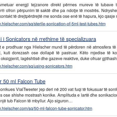
smetuar energji tejzanore direkt përmes mureve të tubave 
r® ofron përpunim të saktë dhe pa ndotje të mostrës. Ndryshe 
 kontakt të drejtpërdrejtë me sonda ose enë të hapura, kjo qasj
.hielscher.com/sq/sterile-sonication-of-5ml-test-tubes.htm
i i Sonicators në rrethime të specializuara
t e prodhuar nga Hielscher mund të përdoren në atmosfera të sp
, kuti dorezash ose dollapë të pastruar. Këto mjedise të ko
 oksigjenit, lagështisë dhe gazeve reaktive, duke ofruar gjitha
w.hielscher.com/sq/using-sonicators.htm
r 50 ml Falcon Tube
onikues VialTweeter jep deri në 200 vat fuqi të fokusuar të soni
es ose shishe mostrash konike. Amplituda e lartë dhe sonikacion
 një tub Falcon të mbyllur. Ajo siguron…
w.hielscher.com/sq/50-ml-falcon-tube-sonicator.htm