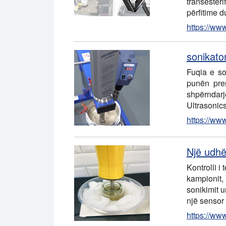
transester
përfitime 
https://ww
sonikator
Fuqia e so
punën prem
shpërndarj
Ultrasoni
https://ww
Një udhë
Kontrolli i
kampionit,
sonikimit u
një sensor
https://ww