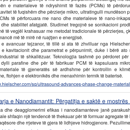
ën e materialeve të ndryshimit të fazës (PCMs) të përdorur
kavitet të fuqishëm dhe përzierje mikro, ultratingulli mundëso
CMs të përforcuara me nano dhe materialeve të nano-inkaps
 dhe stabilitet afatgjatë. Studimet tregojnë se sonikacioni p
ë të vegjël krahasuar me metodat tradicionale të përzierjes, 
mancë më të mirë në ruajtjen e energjisë.
e avancuar tejzanor, të tillë si ata të zhvilluar nga Hielscher
in e kavitacionit dhe parametrat e përpunimit, duke i bërë a
industrial të shkallëzuar. Teknologjia tashmë po përdoret për
dylli parafine dhe për të fabrikuar PCM të kapsuluara mikr
 materiale të gjeneratës së ardhshme për kontrollin e klim
e, ftohjen e elektronikës dhe menaxhimin termik të baterisë.
w.hielscher.com/sq/ultrasound-advances-phase-change-material
rja e Nanodiamantit: Përgatitja e saktë e mostrës
a dhe deagglomerimi efikas i nanodiamanteve janë parakusht
ale shfaqin një tendencë të theksuar për të formuar agregate të l
faqësore dhe rrjeteve të gjera të lidhjeve hidrogjenore. Pezull