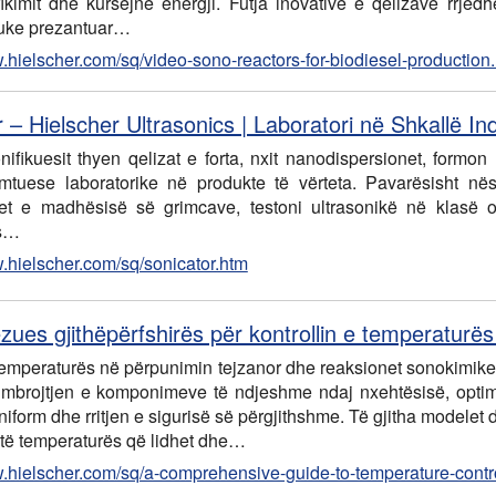
ifikimit dhe kursejnë energji. Futja inovative e qelizave rrjed
duke prezantuar…
w.hielscher.com/sq/video-sono-reactors-for-biodiesel-production
 – Hielscher Ultrasonics | Laboratori në Shkallë Ind
nifikuesit thyen qelizat e forta, nxit nanodispersionet, form
tuese laboratorike në produkte të vërteta. Pavarësisht nëse
et e madhësisë së grimcave, testoni ultrasonikë në klasë os
cs…
w.hielscher.com/sq/sonicator.htm
zues gjithëpërfshirës për kontrollin e temperaturës 
 temperaturës në përpunimin tejzanor dhe reaksionet sonokimike ës
 mbrojtjen e komponimeve të ndjeshme ndaj nxehtësisë, optimi
niform dhe rritjen e sigurisë së përgjithshme. Të gjitha modelet 
 të temperaturës që lidhet dhe…
w.hielscher.com/sq/a-comprehensive-guide-to-temperature-contr