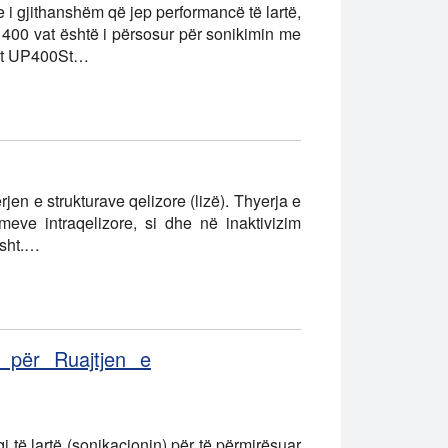
i gjithanshëm që jep performancë të lartë,
r 400 vat është i përsosur për sonikimin me
orit UP400St…
rjen e strukturave qelizore (lizë). Thyerja e
meve intraqelizore, si dhe në inaktivizim
isht.…
s për Ruajtjen e
 të lartë (sonikacionin) për të përmirësuar