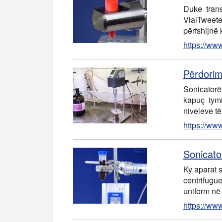
Duke tran
VialTweete
përfshijnë
https://www
Përdorim
Sonicatorë
kapuç tymi
niveleve të
https://ww
Sonicato
Ky aparat s
centrifugu
uniform në
https://ww