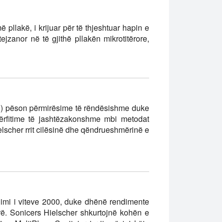
llakë, i krijuar për të thjeshtuar hapin e
zanor në të gjithë pllakën mikrotitërore,
ash) pëson përmirësime të rëndësishme duke
 përfitime të jashtëzakonshme mbi metodat
elscher rrit cilësinë dhe qëndrueshmërinë e
llimi i viteve 2000, duke dhënë rendimente
rë. Sonicers Hielscher shkurtojnë kohën e