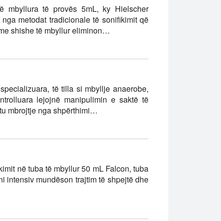
të mbyllura të provës 5mL, ky Hielscher
nga metodat tradicionale të sonifikimit që
e me shishe të mbyllur eliminon…
ecializuara, të tilla si mbyllje anaerobe,
ntrolluara lejojnë manipulimin e saktë të
shtu mbrojtje nga shpërthimi…
kimit në tuba të mbyllur 50 mL Falcon, tuba
i intensiv mundëson trajtim të shpejtë dhe