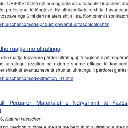
ator UP400St është një homogjenizues ultrasonik i fuqishëm dhe 
m profesional të lëngjeve. Ky ultrasonikator dixhital i avancua
mostrave nga 5 ml deri në afërsisht 4 litra. Kombinimi i sonikat
w.hielscher.com/sq/up400st-powerful-ultrasonicator.htm
dhe ruajtja me ultratinguj
 dhe ruajtja tejzanore përdor ultratinguj të fuqishëm për shpërbë
e ultratinguj rezulton në nxjerrje shumë efikase të komponi
ër shkak të avantazheve të shumta, ultratingulli përdoret gjerës
w.hielscher.com/sq/extraction_01.htm
gulli Përparon Materialet e Ndryshimit të Fazë
ë
26
,
Kathrin Hielscher
 po përdorin gjithnjë e më shumë përpunimin ultratinguj me fuqi