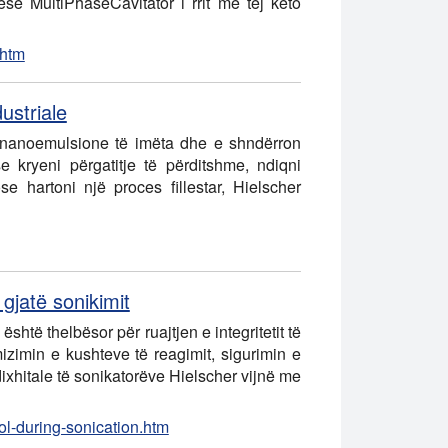
hëse MultiPhaseCavitator i rrit më tej këto
.htm
ustriale
on nanoemulsione të imëta dhe e shndërron
 kryeni përgatitje të përditshme, ndiqni
e hartoni një proces fillestar, Hielscher
gjatë sonikimit
htë thelbësor për ruajtjen e integritetit të
zimin e kushteve të reagimit, sigurimin e
dixhitale të sonikatorëve Hielscher vijnë me
ol-during-sonication.htm