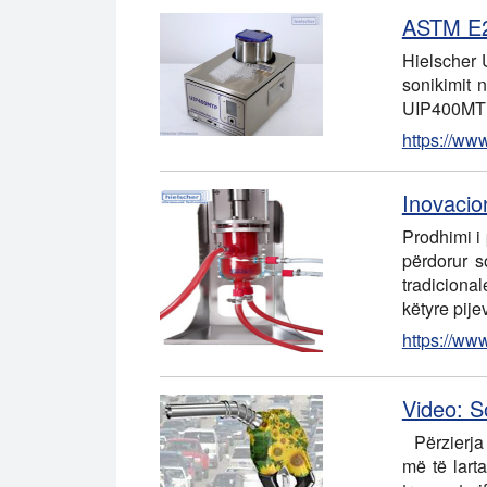
ASTM E27
Hielscher 
sonikimit 
UIP400MTP
https://ww
Inovacion
Prodhimi i
përdorur s
tradicional
këtyre pij
https://www
Video: S
Përzierja 
më të lart