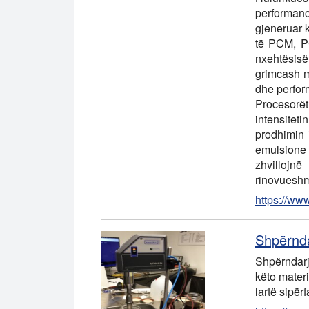
performanc
gjeneruar 
të PCM, P
nxehtësisë
grimcash m
dhe perfor
Procesorët 
intensitet
prodhimin 
emulsione 
zhvillojnë
rinovueshm
https://ww
Shpërnda
Shpërndarj
këto materi
lartë sipër