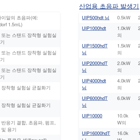
산업용 초음파 발생기
바이알의 초음파(예:
UIP500hdt 님
0.5kW
orf 1.5mL)
UIP1000hdt
1.0kW
 또는 스탠드 장착형 실험실
의
기
UIP1500hdT
1.5kW
 또는 스탠드 장착형 실험실
님
의
기
UIP2000hdT
2.0kW
 또는 스탠드 장착형 실험실
님
의
기
UIP4000hdt
4.0kW
 장착형 실험실 균질화기
님
의
UIP6000hdT
6.0kW
 장착형 실험실 균질화기
님
UIP10000
10.0k
반응기 결합, 초음파, 펌프,
W의
 및 용기
UIP16000hdT
16.0k
 플로우 셀(flow cell)
님
W