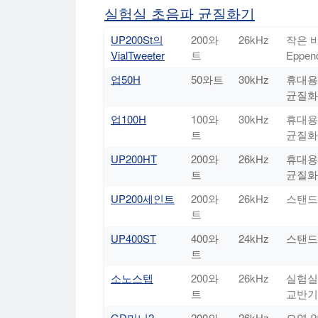
실험실 초음파 균질화기
UP200St의
200와
26kHz
작은 
VialTweeter
트
Eppend
업50H
50와트
30kHz
휴대용
균질화
업100H
100와
30kHz
휴대용
트
균질화
UP200HT
200와
26kHz
휴대용
트
균질화
UP200세인트
200와
26kHz
스탠드
트
UP400ST
400와
24kHz
스탠드
트
소노스텝
200와
26kHz
실험실 
트
교반기
GD미니2
200와
26kHz
오염 없는