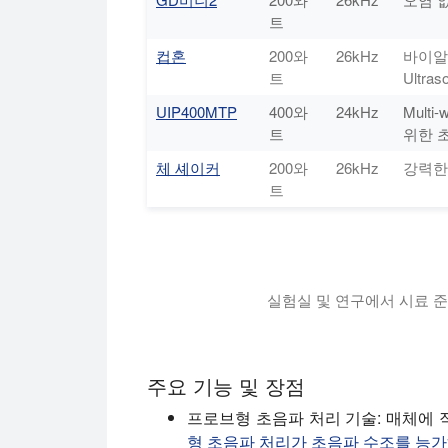
트
컵혼
200와
26kHz
바이알과
트
Ultras
UIP400MTP
400와
24kHz
Multi-w
트
위한 
체 셰이커
200와
26kHz
강력한
트
실험실 및 연구에서 시료 준
Hielscher UP100H는 최대 500
주요 기능 및 장점
프로브형 초음파 처리 기술:
매체에 
형 초음파 처리가 초음파 수조를 능