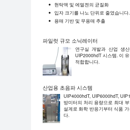
현탁액 및 에멀젼의 균질화
입자 크기를 나노 단위로 줄였습니다.
용매 기반 및 무용매 추출
파일럿 규모 소닉레이터
연구실 개발과 산업 생산 
UIP2000hdT 시스템. 
적합합니다.
산업용 초음파 시스템
UIP4000hdT, UIP6000hdT
방미터의 처리 용량으로 최대 부
설계로 화학 반응기부터 식품 
다.