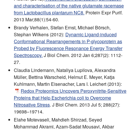
and characterisation of the native glutamate racemase
from Lactobacillus plantarum NC8.
Protein Expr Purif.
2013 Mar;88(1):54-60.
Brandy Verhalen, Stefan Ernst, Michael Börsch,
Stephan Wilkens (2012):
Dynamic Ligand-induced
Conformational Rearrangements in P-glycoprotein as
Probed by Fluorescence Resonance Energy Transfer
Spectroscopy.
J Biol Chem. 2012 Jan 6;287(2): 1112-
27.
Claudia Lindemann, Nataliya Lupilova, Alexandra
Müller, Bettina Warscheid, Helmut E. Meyer, Katja
Kuhlmann, Martin Eisenacher, Lars I. Leichert (2013):
Redox Proteomics Uncovers Peroxynitrite-Sensitive
Proteins that Help Escherichia coli to Overcome
Nitrosative Stress
. J Biol Chem. 2013 Jul 5; 288(27):
19698–19714.
Elahe Motevaseli, Mahdieh Shirzad, Seyed
Mohammad Akrami, Azam-Sadat Mousavi, Akbar