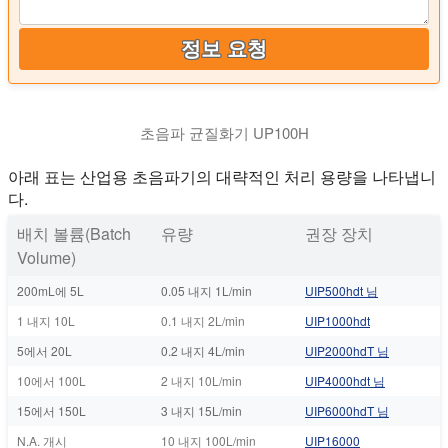
정보 요청
초음파 균질화기 UP100H
아래 표는 산업용 초음파기의 대략적인 처리 용량을 나타냅니
다.
배치 볼륨(Batch
유량
권장 장치
Volume)
200mL에 5L
0.05 내지 1L/min
UIP500hdt 님
1 내지 10L
0.1 내지 2L/min
UIP1000hdt
5에서 20L
0.2 내지 4L/min
UIP2000hdT 님
10에서 100L
2 내지 10L/min
UIP4000hdt 님
15에서 150L
3 내지 15L/min
UIP6000hdT 님
N.A. 개시
10 내지 100L/min
UIP16000