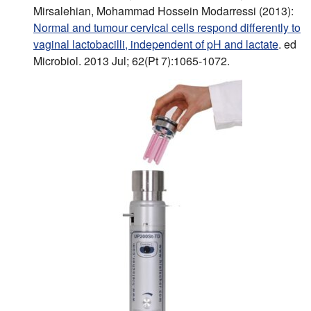
Mirsalehian, Mohammad Hossein Modarressi (2013):
Normal and tumour cervical cells respond differently to
vaginal lactobacilli, independent of pH and lactate
. ed
Microbiol. 2013 Jul; 62(Pt 7):1065-1072.