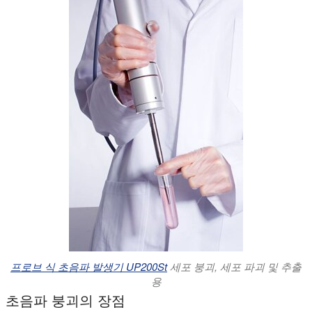
프로브 식 초음파 발생기 UP200St
세포 붕괴, 세포 파괴 및 추출
용
초음파 붕괴의 장점