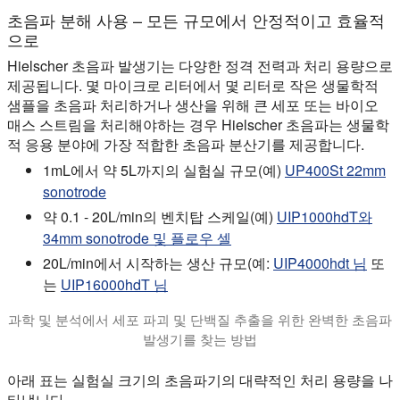
초음파 분해 사용 – 모든 규모에서 안정적이고 효율적
으로
Hielscher 초음파 발생기는 다양한 정격 전력과 처리 용량으로
제공됩니다. 몇 마이크로 리터에서 몇 리터로 작은 생물학적
샘플을 초음파 처리하거나 생산을 위해 큰 세포 또는 바이오
매스 스트림을 처리해야하는 경우 Hielscher 초음파는 생물학
적 응용 분야에 가장 적합한 초음파 분산기를 제공합니다.
1mL에서 약 5L까지의 실험실 규모(예)
UP400St 22mm
sonotrode
약 0.1 - 20L/min의 벤치탑 스케일(예)
UIP1000hdT와
34mm sonotrode 및 플로우 셀
20L/min에서 시작하는 생산 규모(예:
UIP4000hdt 님
또
는
UIP16000hdT 님
과학 및 분석에서 세포 파괴 및 단백질 추출을 위한 완벽한 초음파
발생기를 찾는 방법
이 튜토리얼은 실험실, 분석 및 연구에서 용해, 세포 파괴, 단백
아래 표는 실험실 크기의 초음파기의 대략적인 처리 용량을 나
타냅니다.