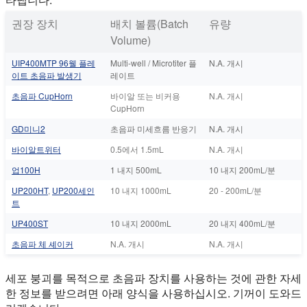
권장 장치
배치 볼륨(Batch
유량
Volume)
UIP400MTP 96웰 플레
Multi-well / Microtiter 플
N.A. 개시
이트 초음파 발생기
레이트
초음파 CupHorn
바이알 또는 비커용
N.A. 개시
CupHorn
GD미니2
초음파 미세흐름 반응기
N.A. 개시
바이알트위터
0.5에서 1.5mL
N.A. 개시
업100H
1 내지 500mL
10 내지 200mL/분
UP200HT
,
UP200세인
10 내지 1000mL
20 - 200mL/분
트
UP400ST
10 내지 2000mL
20 내지 400mL/분
초음파 체 셰이커
N.A. 개시
N.A. 개시
세포 붕괴를 목적으로 초음파 장치를 사용하는 것에 관한 자세
한 정보를 받으려면 아래 양식을 사용하십시오. 기꺼이 도와드