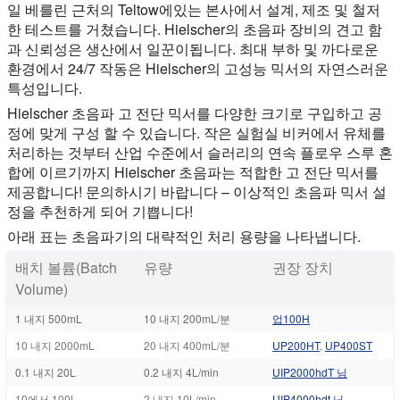
일 베를린 근처의 Teltow에있는 본사에서 설계, 제조 및 철저
한 테스트를 거쳤습니다. Hielscher의 초음파 장비의 견고 함
과 신뢰성은 생산에서 일꾼이됩니다. 최대 부하 및 까다로운
환경에서 24/7 작동은 Hielscher의 고성능 믹서의 자연스러운
특성입니다.
Hielscher 초음파 고 전단 믹서를 다양한 크기로 구입하고 공
정에 맞게 구성 할 수 있습니다. 작은 실험실 비커에서 유체를
처리하는 것부터 산업 수준에서 슬러리의 연속 플로우 스루 혼
합에 이르기까지 Hielscher 초음파는 적합한 고 전단 믹서를
제공합니다! 문의하시기 바랍니다 – 이상적인 초음파 믹서 설
정을 추천하게 되어 기쁩니다!
아래 표는 초음파기의 대략적인 처리 용량을 나타냅니다.
배치 볼륨(Batch
유량
권장 장치
Volume)
1 내지 500mL
10 내지 200mL/분
업100H
10 내지 2000mL
20 내지 400mL/분
UP200HT
,
UP400ST
0.1 내지 20L
0.2 내지 4L/min
UIP2000hdT 님
10에서 100L
2 내지 10L/min
UIP4000hdt 님