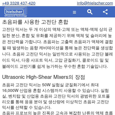
+49 3328 437-420
info@hielscher.com
초음파를 사용한 고전단 혼합
고전단 믹서는 두 개 이상의 액체-고체 또는 액체-액체 상의 균
일한 분산, 혼합 및 유화를 제공하기 위해 액체 및 슬러리에 높
은 전단력을 가합니다. 초음파는 고출력 초음파가 액체에 결합
될 때 발생하는 음향 캐비테이션을 통해 높은 전단력을 생성합
니다. 초음파 고전단 믹서는 일반적으로 사용되는 고전단 블레
이드 믹서, 다중 샤프트 믹서, 고압 균질화기, 콜로이드 밀 및
블레이드 교반기를 쉽게 능가하는 우수한 혼합 기술입니다.
Ultrasonic High-Shear Mixers의 장점
초음파 고전단 믹서는 50W 실험실 균질화기에서 최대
16,000W 산업용 혼합 시스템까지 사용할 수 있습니다. 실험
실, 벤치탑 및 산업용 초음파 고전단 믹서의 광범위한 포트폴
리오를 통해 응용 분야 및 생산량에 이상적인 초음파 고전단
믹서를 선택할 수 있습니다.
초음파 프로브의 높은 진폭은 고속과 복잡한 난류의 액체 흐름