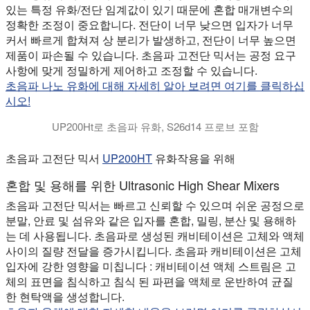
있는 특정 유화/전단 임계값이 있기 때문에 혼합 매개변수의
정확한 조정이 중요합니다. 전단이 너무 낮으면 입자가 너무
커서 빠르게 합쳐져 상 분리가 발생하고, 전단이 너무 높으면
제품이 파손될 수 있습니다. 초음파 고전단 믹서는 공정 요구
사항에 맞게 정밀하게 제어하고 조정할 수 있습니다.
초음파 나노 유화에 대해 자세히 알아 보려면 여기를 클릭하십
시오!
UP200Ht로 초음파 유화, S26d14 프로브 포함
초음파 나노 에멀젼 :이 비디오는 물에서 오일의 나노 에멀젼의 
초음파 고전단 믹서
UP200HT
유화작용을 위해
혼합 및 용해를 위한 Ultrasonic High Shear Mixers
초음파 고전단 믹서는 빠르고 신뢰할 수 있으며 쉬운 공정으로
분말, 안료 및 섬유와 같은 입자를 혼합, 밀링, 분산 및 용해하
는 데 사용됩니다. 초음파로 생성된 캐비테이션은 고체와 액체
사이의 질량 전달을 증가시킵니다. 초음파 캐비테이션은 고체
입자에 강한 영향을 미칩니다 : 캐비테이션 액체 스트림은 고
체의 표면을 침식하고 침식 된 파편을 액체로 운반하여 균질
한 현탁액을 생성합니다.