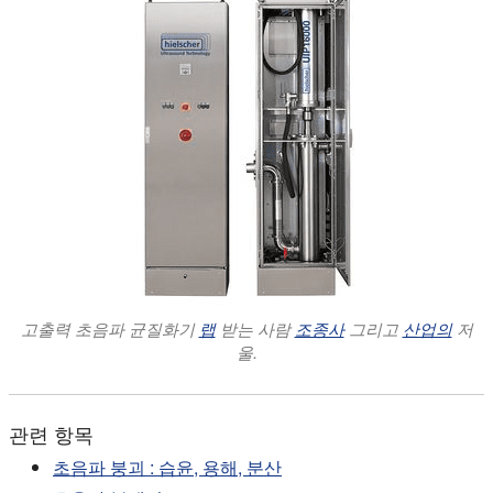
고출력 초음파 균질화기
랩
받는 사람
조종사
그리고
산업의
저
울.
관련 항목
초음파 붕괴 : 습윤, 용해, 분산