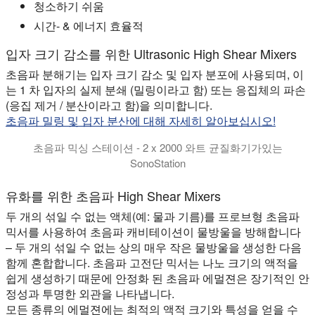
청소하기 쉬움
시간- & 에너지 효율적
입자 크기 감소를 위한 Ultrasonic High Shear Mixers
초음파 분해기는 입자 크기 감소 및 입자 분포에 사용되며, 이
는 1 차 입자의 실제 분쇄 (밀링이라고 함) 또는 응집체의 파손
(응집 제거 / 분산이라고 함)을 의미합니다.
초음파 밀링 및 입자 분산에 대해 자세히 알아보십시오!
초음파 믹싱 스테이션 - 2 x 2000 와트 균질화기가있는
SonoStation
하나 또는 두 개의 플로우 셀 반응기를 사용하는 중간 크기 배치의 초
유화를 위한 초음파 High Shear Mixers
두 개의 섞일 수 없는 액체(예: 물과 기름)를 프로브형 초음파
믹서를 사용하여 초음파 캐비테이션이 물방울을 방해합니다
– 두 개의 섞일 수 없는 상의 매우 작은 물방울을 생성한 다음
함께 혼합합니다. 초음파 고전단 믹서는 나노 크기의 액적을
쉽게 생성하기 때문에 안정화 된 초음파 에멀젼은 장기적인 안
정성과 투명한 외관을 나타냅니다.
모든 종류의 에멀젼에는 최적의 액적 크기와 특성을 얻을 수