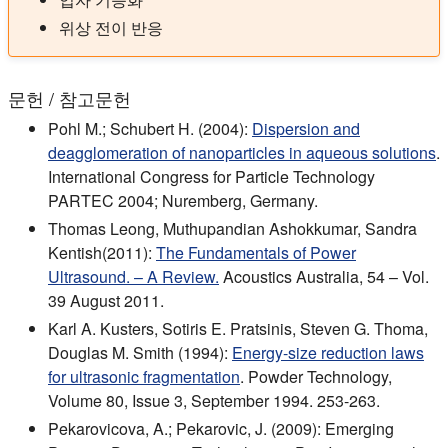
위상 전이 반응
문헌 / 참고문헌
Pohl M.; Schubert H. (2004):
Dispersion and
deagglomeration of nanoparticles in aqueous solutions
.
International Congress for Particle Technology
PARTEC 2004; Nuremberg, Germany.
Thomas Leong, Muthupandian Ashokkumar, Sandra
Kentish(2011):
The Fundamentals of Power
Ultrasound. – A Review.
Acoustics Australia, 54 – Vol.
39 August 2011.
Karl A. Kusters, Sotiris E. Pratsinis, Steven G. Thoma,
Douglas M. Smith (1994):
Energy-size reduction laws
for ultrasonic fragmentation
. Powder Technology,
Volume 80, Issue 3, September 1994. 253-263.
Pekarovicova, A.; Pekarovic, J. (2009): Emerging