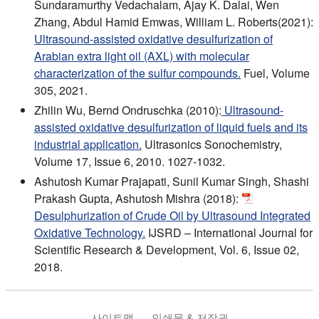
Sundaramurthy Vedachalam, Ajay K. Dalai, Wen
Zhang, Abdul Hamid Emwas, William L. Roberts(2021):
Ultrasound-assisted oxidative desulfurization of
Arabian extra light oil (AXL) with molecular
characterization of the sulfur compounds.
Fuel, Volume
305, 2021.
Zhilin Wu, Bernd Ondruschka (2010):
Ultrasound-
assisted oxidative desulfurization of liquid fuels and its
industrial application.
Ultrasonics Sonochemistry,
Volume 17, Issue 6, 2010. 1027-1032.
Ashutosh Kumar Prajapati, Sunil Kumar Singh, Shashi
Prakash Gupta, Ashutosh Mishra (2018):
Desulphurization of Crude Oil by Ultrasound Integrated
Oxidative Technology.
IJSRD – International Journal for
Scientific Research & Development, Vol. 6, Issue 02,
2018.
사이트맵
인쇄물 & 저작권