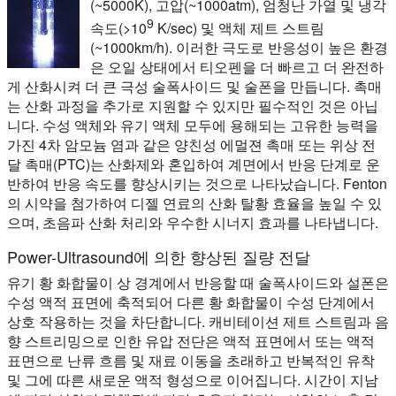
(~5000K), 고압(~1000atm), 엄청난 가열 및 냉각
9
속도(>10
K/sec) 및 액체 제트 스트림
(~1000km/h). 이러한 극도로 반응성이 높은 환경
은 오일 상태에서 티오펜을 더 빠르고 더 완전하
게 산화시켜 더 큰 극성 술폭사이드 및 술폰을 만듭니다. 촉매
는 산화 과정을 추가로 지원할 수 있지만 필수적인 것은 아닙
니다. 수성 액체와 유기 액체 모두에 용해되는 고유한 능력을
가진 4차 암모늄 염과 같은 양친성 에멀젼 촉매 또는 위상 전
달 촉매(PTC)는 산화제와 혼입하여 계면에서 반응 단계로 운
반하여 반응 속도를 향상시키는 것으로 나타났습니다. Fenton
의 시약을 첨가하여 디젤 연료의 산화 탈황 효율을 높일 수 있
으며, 초음파 산화 처리와 우수한 시너지 효과를 나타냅니다.
Power-Ultrasound에 의한 향상된 질량 전달
유기 황 화합물이 상 경계에서 반응할 때 술폭사이드와 설폰은
수성 액적 표면에 축적되어 다른 황 화합물이 수성 단계에서
상호 작용하는 것을 차단합니다. 캐비테이션 제트 스트림과 음
향 스트리밍으로 인한 유압 전단은 액적 표면에서 또는 액적
표면으로 난류 흐름 및 재료 이동을 초래하고 반복적인 유착
및 그에 따른 새로운 액적 형성으로 이어집니다. 시간이 지남