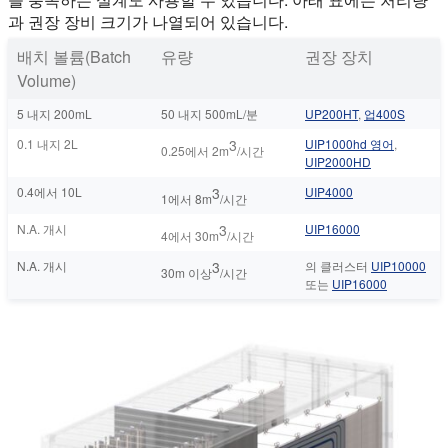
과 권장 장비 크기가 나열되어 있습니다.
배치 볼륨(Batch
유량
권장 장치
Volume)
5 내지 200mL
50 내지 500mL/분
UP200HT
,
업400S
0.1 내지 2L
3
UIP1000hd 영어
,
0.25에서 2m
/시간
UIP2000HD
0.4에서 10L
3
UIP4000
1에서 8m
/시간
N.A. 개시
3
UIP16000
4에서 30m
/시간
N.A. 개시
3
의 클러스터
UIP10000
30m 이상
/시간
또는
UIP16000