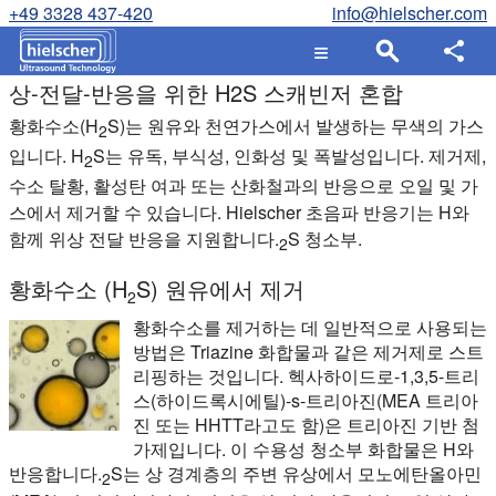
+49 3328 437-420
info@hielscher.com
상-전달-반응을 위한 H2S 스캐빈저 혼합
황화수소(H
S)는 원유와 천연가스에서 발생하는 무색의 가스
2
입니다. H
S는 유독, 부식성, 인화성 및 폭발성입니다. 제거제,
2
수소 탈황, 활성탄 여과 또는 산화철과의 반응으로 오일 및 가
스에서 제거할 수 있습니다. Hielscher 초음파 반응기는 H와
함께 위상 전달 반응을 지원합니다.
S 청소부.
2
황화수소 (H
S) 원유에서 제거
2
황화수소를 제거하는 데 일반적으로 사용되는
방법은 Triazine 화합물과 같은 제거제로 스트
리핑하는 것입니다. 헥사하이드로-1,3,5-트리
스(하이드록시에틸)-s-트리아진(MEA 트리아
진 또는 HHTT라고도 함)은 트리아진 기반 첨
가제입니다. 이 수용성 청소부 화합물은 H와
반응합니다.
S는 상 경계층의 주변 유상에서 모노에탄올아민
2