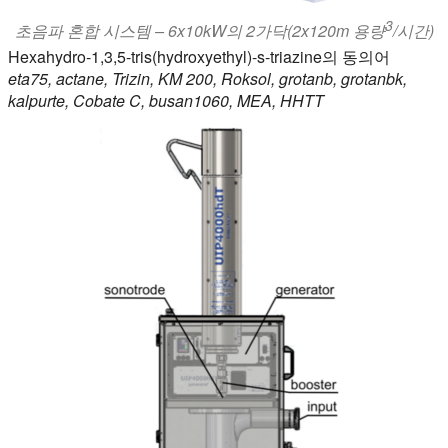
3
초음파 혼합 시스템 – 6x10kW의 2가닥(2x120m 용량
/시간)
Hexahydro-1,3,5-tris(hydroxyethyl)-s-triazine의 동의어
eta75, actane, Trizin, KM 200, Roksol, grotanb, grotanbk,
kalpurte, Cobate C, busan1060, MEA, HHTT