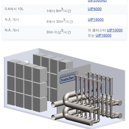
0.4에서 10L
3
UIP4000
1에서 8m
/시간
N.A. 개시
3
UIP16000
4에서 30m
/시간
N.A. 개시
3
의 클러스터
UIP10000
30m 이상
/시간
또는
UIP16000