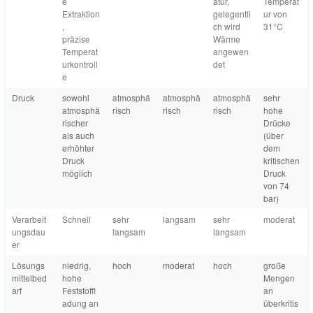
e
atur,
Temperat
Extraktion
gelegentli
ur von
,
ch wird
31°C
präzise
Wärme
Temperat
angewen
urkontroll
det
e
Druck
sowohl
atmosphä
atmosphä
atmosphä
sehr
atmosphä
risch
risch
risch
hohe
rischer
Drücke
als auch
(über
erhöhter
dem
Druck
kritischen
möglich
Druck
von 74
bar)
Verarbeit
Schnell
sehr
langsam
sehr
moderat
ungsdau
langsam
langsam
er
Lösungs
niedrig,
hoch
moderat
hoch
große
mittelbed
hohe
Mengen
arf
Feststoffl
an
adung an
überkritis