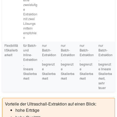
zweistufig
e
Extraktion
mit zwei
Lösungs
mitteln
empfohle
n
Flexibilitä
für Batch-
nur
nur
nur
nur
t/Skalierb
und
Batch-
Batch-
Batch-
Batch-
arkeit
Inline-
Extraktion
Extraktion
Extraktion
Extraktion
Extraktion
,
,
,
,
,
begrenzt
begrenzt
begrenzt
begrenzt
lineare
e
e
e
e lineare
Skalierba
Skalierba
Skalierba
Skalierba
Skalierba
rkeit
rkeit
rkeit
rkeit
rkeit,
sehr
teuer
Vorteile der Ultraschall-Extraktion auf einen Blick:
hohe Erträge