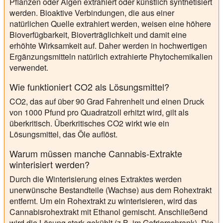
Pflanzen oder Algen extrahiert oder künstlich synthetisiert
werden. Bioaktive Verbindungen, die aus einer
natürlichen Quelle extrahiert werden, weisen eine höhere
Bioverfügbarkeit, Bioverträglichkeit und damit eine
erhöhte Wirksamkeit auf. Daher werden in hochwertigen
Ergänzungsmitteln natürlich extrahierte Phytochemikalien
verwendet.
Wie funktioniert CO2 als Lösungsmittel?
CO2, das auf über 90 Grad Fahrenheit und einen Druck
von 1000 Pfund pro Quadratzoll erhitzt wird, gilt als
überkritisch. Überkritisches CO2 wirkt wie ein
Lösungsmittel, das Öle auflöst.
Warum müssen manche Cannabis-Extrakte
winterisiert werden?
Durch die Winterisierung eines Extraktes werden
unerwünsche Bestandteile (Wachse) aus dem Rohextrakt
entfernt. Um ein Rohextrakt zu winterisieren, wird das
Cannabisrohextrakt mit Ethanol gemischt. Anschließend
wird die Lösung stark gekühlt (z.B. im Gefrierschrank). Die