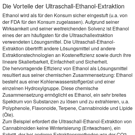
Die Vorteile der Ultraschall-Ethanol-Extraktion
Ethanol wird als für den Konsum sicher eingestuft (u.a. von
der FDA für den Konsum zugelassen). Aufgrund seiner
Wirksamkeit und seiner weitreichenden Solvenz ist Ethanol
eines der am häufigsten für die Ultraschallextraktion
verwendeten Lösungsmittel. Die Ultraschall-Ethanol-
Extraktion übertrifft andere Lösungsmittel und andere
Extraktionstechnologien an Kosteneffizienz sowie durch ihre
lineare Skalierbarkeit, Einfachheit und Sicherheit.
Die hervorragende Effizienz von Ethanol als Lösungsmittel
resultiert aus seiner chemischen Zusammensetzung: Ethanol
besteht aus einer Kohlenwasserstoffgerüst und einer
einzelnen Hydroxylgruppe. Diese chemische
Zusammensetzung ermöglicht es Ethanol, ein sehr breites
Spektrum von Substanzen zu lösen und zu extrahieren, u.a.
Polyphenole, Flavonoide, Terpene, Cannabinoide und Lipide
(Öle).
Zum Beispiel erfordert die Ultraschall-Ethanol-Extraktion von
Cannabinoiden keine Winterisierung (Entwachsen), ein
Schritt, der bei anderen Extraktionsmethoden wie der CO2-