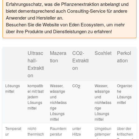
Erfahrungsschatz, was die Pflanzenextraktion anbelangt und
bietet dementsprechend auch Consulting-Service für andere
Anwender und Hersteller an.
Besuchen Sie die Website von Eden Ecosystem, um mehr
über ihre Produkte und Dienstleistungen zu erfahren!
Ultrasc
Mazera
CO2-
Soxhlet
Perkol
hall-
tion
Extrakti
ation
Extrakti
on
on
Lösungs
kompatib
Wasser,
CO
Wasser,
Organisc
2
mittel
el mit fast
wässrige
wässrige
he
jedem
und
und
Lösungs
Lösungs
nichtwäss
nichtwäss
mittel
mittel
rige
rige
Lösungs
Lösungs
mittel
mittel
Temperat
nicht-
Raumtem
unter
Umgebun
über der
ur
thermisch
peratur
Hitze
gstemper
kritischen