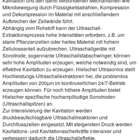
Kavitation und den damit verbundenen Mechanismen wie
Mikrobewegung durch Flüssigkeitsstrahlen, Kompression
und Dekompression im Material mit anschließendem
Aufbrechen der Zellwände führt.
Abhängig vom Rohstoff kann der Ultraschall-
Extraktionsprozess hohe Intensitäten erfordern, z.B. um
starre Pflanzenzellen oder hartes Material mit hohem
Zelluloseanteil aufzubrechen. Ultraschallgeräte mit
Sonotrode, sogennante Ultraschallstabschwinger, können
sehr hohe Amplituden erzeugen, welche notwendig sind, um
effektive Kavitation zu erzeugen. Hielscher Ultrasonics stellt
Hochleistungs-Ultraschallextraktoren her, die problemlos
Amplituden von 200µm im kontinuierlichen 24/7-Betrieb
erzeugen können. Für noch höhere Amplituden bietet
Hielscher spezifische hochamplitudige Sonotroden
(Ultraschallspitzen) an.
Zur Intensivierung der Kavitation werden
druckbeaufschlagbare Ultraschallreaktoren und
Durchflusszellen eingesetzt. Mit steigendem Druck werden
Kavitations- und Kavitationsscherkräfte intensiver und
verbessern dadurch die Ultraschalleffekte.