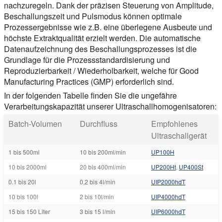
nachzuregeln. Dank der präzisen Steuerung von Amplitude,
Beschallungszeit und Pulsmodus können optimale
Prozessergebnisse wie z.B. eine überlegene Ausbeute und
höchste Extraktqualität erzielt werden. Die automatische
Datenaufzeichnung des Beschallungsprozesses ist die
Grundlage für die Prozessstandardisierung und
Reproduzierbarkeit / Wiederholbarkeit, welche für Good
Manufacturing Practices (GMP) erforderlich sind.
In der folgenden Tabelle finden Sie die ungefähre
Verarbeitungskapazität unserer Ultraschallhomogenisatoren:
Batch-Volumen
Durchfluss
Empfohlenes
Ultraschallgerät
1 bis 500ml
10 bis 200ml/min
UP100H
10 bis 2000ml
20 bis 400ml/min
UP200Ht
,
UP400St
0.1 bis 20l
0,2 bis 4l/min
UIP2000hdT
10 bis 100l
2 bis 10l/min
UIP4000hdT
15 bis 150 Liter
3 bis 15 l/min
UIP6000hdT