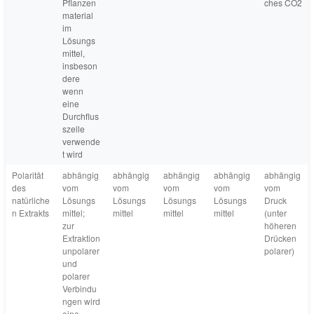
Pflanzen
ches CO2
material
im
Lösungs
mittel,
insbeson
dere
wenn
eine
Durchflus
szelle
verwende
t wird
Polarität
abhängig
abhängig
abhängig
abhängig
abhängig
des
vom
vom
vom
vom
vom
natürliche
Lösungs
Lösungs
Lösungs
Lösungs
Druck
n Extrakts
mittel;
mittel
mittel
mittel
(unter
zur
höheren
Extraktion
Drücken
unpolarer
polarer)
und
polarer
Verbindu
ngen wird
eine