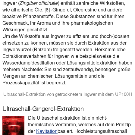
Ingwer (
Zingiber officinale
) enthält zahlreiche Wirkstoffen,
wie ätherische Öle, [6] -Gingerol, Oleoresine und andere
bioaktive Pflanzenstoffe. Diese Substanzen sind für ihren
Geschmack, ihr Aroma und ihre pharmakologischen
Wirkungen geschätzt.
Um die Wirkstoffe aus Ingwer zu effizient und (hoch-)dosiert
einsetzen zu können, müssen sie durch Extraktion aus der
Ingwerwurzel (Rhizom) freigesetzt werden. Herkömmliche
Extraktionsverfahren für Ingwer, wie beispielsweise die
Wasserdampfdestillation oder Lösungsmittelextraktion haben
mehrere Nachteile: Sie sind zeitaufwendig, benötigen große
Mengen an chemischen Lösungsmitteln und die
Prozesskapazität ist begrenzt.
Ultraschall-Extraktion von getrocknetem Ingwer mit dem UP100H
Ultraschall-Extraktionssysteme werden verwendet, um Gingero
Ultraschall-Gingerol-Extraktion
Die Ultraschallextraktion ist ein nicht-
thermisches Verfahren, welches auf dem Prinzip
der
Kavitation
basiert. Hochleistungsultraschall