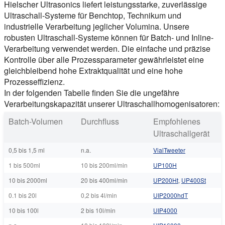
Hielscher Ultrasonics liefert leistungsstarke, zuverlässige
Ultraschall-Systeme für Benchtop, Technikum und
industrielle Verarbeitung jeglicher Volumina. Unsere
robusten Ultraschall-Systeme können für Batch- und Inline-
Verarbeitung verwendet werden. Die einfache und präzise
Kontrolle über alle Prozessparameter gewährleistet eine
gleichbleibend hohe Extraktqualität und eine hohe
Prozesseffizienz.
In der folgenden Tabelle finden Sie die ungefähre
Verarbeitungskapazität unserer Ultraschallhomogenisatoren:
Batch-Volumen
Durchfluss
Empfohlenes
Ultraschallgerät
0,5 bis 1,5 ml
n.a.
VialTweeter
1 bis 500ml
10 bis 200ml/min
UP100H
10 bis 2000ml
20 bis 400ml/min
UP200Ht
,
UP400St
0.1 bis 20l
0,2 bis 4l/min
UIP2000hdT
10 bis 100l
2 bis 10l/min
UIP4000