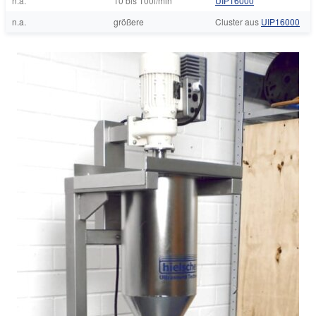
n.a.
10 bis 100l/min
UIP16000
n.a.
größere
Cluster aus
UIP16000