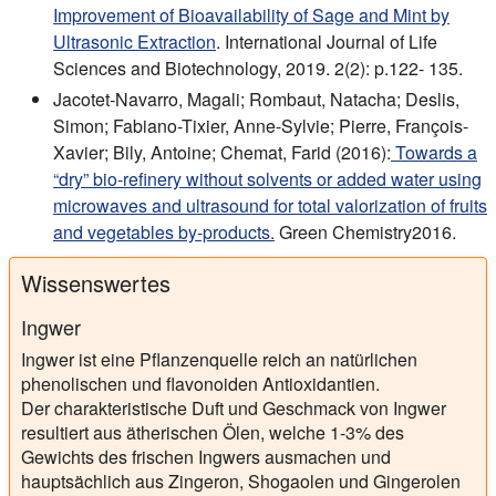
Improvement of Bioavailability of Sage and Mint by
Ultrasonic Extraction
. International Journal of Life
Sciences and Biotechnology, 2019. 2(2): p.122- 135.
Jacotet-Navarro, Magali; Rombaut, Natacha; Deslis,
Simon; Fabiano-Tixier, Anne-Sylvie; Pierre, François-
Xavier; Bily, Antoine; Chemat, Farid (2016):
Towards a
“dry” bio-refinery without solvents or added water using
microwaves and ultrasound for total valorization of fruits
and vegetables by-products.
Green Chemistry2016.
Wissenswertes
Ingwer
Ingwer ist eine Pflanzenquelle reich an natürlichen
phenolischen und flavonoiden Antioxidantien.
Der charakteristische Duft und Geschmack von Ingwer
resultiert aus ätherischen Ölen, welche 1-3% des
Gewichts des frischen Ingwers ausmachen und
hauptsächlich aus Zingeron, Shogaolen und Gingerolen