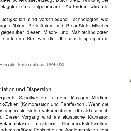
kelagglomerate aufgebrochen. Außerdem wird die
lüssigkeiten sind verschiedene Technologien wie
gelmühlen, Perlmühlen und Rotor-Stator-Mischer
eten gegenüber diesen Misch- und Mahltechnologien
en erfahren Sie, wie die Ultraschalldispergierung
n von roter Farbe mit dem UP400St
ion von roter Farbe unter Verwendung des UP400St mit einer 
vitation und Dispersion
equente Schallwellen in dem flüssigen Medium
k-Zyklen (Kompression und Rarefaktion). Wenn die
rzeugen sie kleine Vakuumblasen, die sich schnell
. Dieser Vorgang wird als akustische Kavitation
akuumblasen entstehen Hochdruckstoßwellen,
 wodurch größere Feststoffe und Agglomerate zu sehr