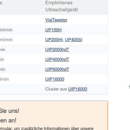
ss
Empfohlenes
Ultraschallgerät
VialTweeter
0ml/min
UP100H
0ml/min
UP200Ht
,
UP400St
min
UIP2000hdT
min
UIP4000hdT
min
UIP6000hdT
l/min
UIP16000
Cluster aus
UIP16000
Sie uns!
nen an!
rmular, um zusätzliche Informationen über unsere