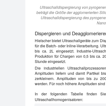
Ultraschalldispergierung von pyrogenem
beträgt die Größe der agglomerierten Sili
Ultraschalldispergierung des pyrogenen 
Nanom
Dispergieren und Deagglomerieren
Hielscher bietet Ultraschallgeräte zum D
für die Batch- oder Inline-Verarbeitung. U
bis ca. 2L eingesetzt. Industrie-Ultra
Produktion für Chargen von 0,5 bis ca. 
Stunde eingesetzt.
Die industriellen Ultraschallprozesso
Amplituden liefern und damit Partikel b
zerkleinern. Amplituden von bis zu 20
werden. Für noch höhere Amplituden sind k
In der folgenden Tabelle finden Sie
Ultraschallhomogenisatoren: