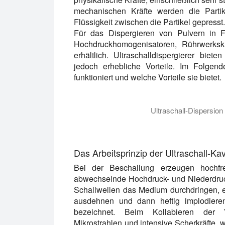
mechanischen Kräfte werden die Parti
Flüssigkeit zwischen die Partikel gepresst.
Für das Dispergieren von Pulvern in F
Hochdruckhomogenisatoren, Rührwerksku
erhältlich. Ultraschalldispergierer bi
jedoch erhebliche Vorteile. Im Folgend
funktioniert und welche Vorteile sie bietet.
Ultraschall-Dispersio
Das Video zeigt die Ultraschalldispers
Das Arbeitsprinzip der Ultraschall-Ka
Bei der Beschallung erzeugen hochfr
abwechselnde Hochdruck- und Niederdruc
Schallwellen das Medium durchdringen, e
ausdehnen und dann heftig implodieren
bezeichnet. Beim Kollabieren der V
Mikrostrahlen und intensive Scherkräfte,