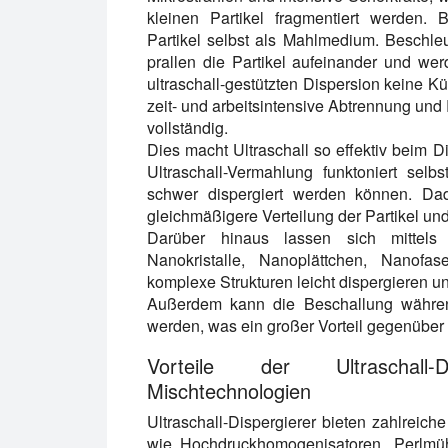
kleinen Partikel fragmentiert werden. B
Partikel selbst als Mahlmedium. Beschleun
prallen die Partikel aufeinander und we
ultraschall-gestützten Dispersion keine K
zeit- und arbeitsintensive Abtrennung u
vollständig.
Dies macht Ultraschall so effektiv beim 
Ultraschall-Vermahlung funktoniert sel
schwer dispergiert werden können. Dadu
gleichmäßigere Verteilung der Partikel und 
Darüber hinaus lassen sich mittels 
Nanokristalle, Nanoplättchen, Nanofas
komplexe Strukturen leicht dispergieren un
Außerdem kann die Beschallung während
werden, was ein großer Vorteil gegenüber 
Vorteile der Ultraschall-
Mischtechnologien
Ultraschall-Dispergierer bieten zahlreich
wie Hochdruckhomogenisatoren, Perlmühl