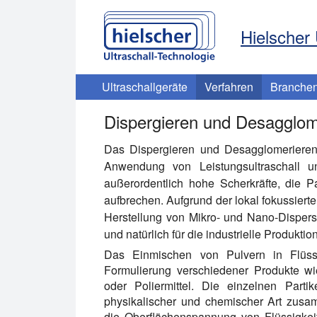
Hielscher 
Ultraschallgeräte
Verfahren
Branche
Dispergieren und Desagglome
Das Dispergieren und Desagglomerieren v
Anwendung von Leistungsultraschall und
außerordentlich hohe Scherkräfte, die Pa
aufbrechen. Aufgrund der lokal fokussierte
Herstellung von Mikro- und Nano-Disper
und natürlich für die industrielle Produktion
Das Einmischen von Pulvern in Flüssig
Formulierung verschiedener Produkte wi
oder Poliermittel. Die einzelnen Parti
physikalischer und chemischer Art zusa
die Oberflächenspannung von Flüssigkeite