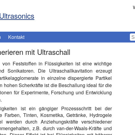
W
Ultrasonics
n
Kontakt
rieren mit Ultraschall
on Feststoffen in Flüssigkeiten ist eine wichtige
 Sonikatoren. Die Ultraschallkavitation erzeugt
rtikelagglomerate in einzelne dispergierte Partikel
n hohen Scherkräfte ist die Beschallung ideal für die
sionen für Experimente, Forschung und Entwicklung
.
keiten ist ein gängiger Prozessschritt bei der
e Farben, Tinten, Kosmetika, Getränke, Hydrogele
kel werden durch Anziehungskräfte verschiedener
mmengehalten, z.B. durch van-der-Waals-Kräfte und
n. Dieser Effekt ist bei Flüssigkeiten mit höherer