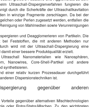
eim Ultraschall-Dispergierverfahren fungieren die
igt durch die Scherkräfte der Ultraschallkavitation
rden in winzige Fragmente zerschlagen. Da bei der
ügelchen oder Perlen zugesetzt werden, entfallen die
nd Reinigung von Mahlmedien sowie Verunreinigungen
Dispergieren und Deagglomerieren von Partikeln. Die
bst bei Feststoffen, die mit anderen Methoden nur
rch wird mit der Ultraschall-Dispergierung eine
damit einer bessere Produktqualität erzielt.
Ultraschall Nanomaterialien wie Nanosphären,
ern, Nanowires, Core-Shell-Partikel und andere
d synthetisieren.
 einer relativ kurzen Prozessdauer durchgeführt
anderen Dispersionstechniken ist.
Dispergierung gegenüber anderen
e Vorteile gegenüber alternativen Mischtechnologien
e oder Rotor-Stator-Mischen. Zu den wichtigsten