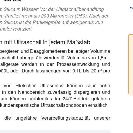
D
 Silica in Wasser: Vor der Ultraschallbehandlung
ca-Partikel mehr als 200 Mikrometer (D50). Nach der
Silicas ist die Partikelgröße auf weniger als 200
eter reduziert.
 mit Ultraschall in jedem Maßstab
ispergieren und Deagglomerieren beliebiger Volumina
ltraschall-Laborgeräte werden für Volumina von 1,5mL
schallgeräte werden in der Prozessentwicklung und
2000L oder Durchflussmengen von 0,1L bis 20m³ pro
ren von Hielscher Ultrasonics können sehr hohe
is in den Nanobereich zuverlässig dispergieren und
0µm können problemlos im 24/7-Betrieb gefahren
undenspezifische Ultraschallsonotroden erhältlich.
 die ungefähre Verarbeitungskapazität unserer