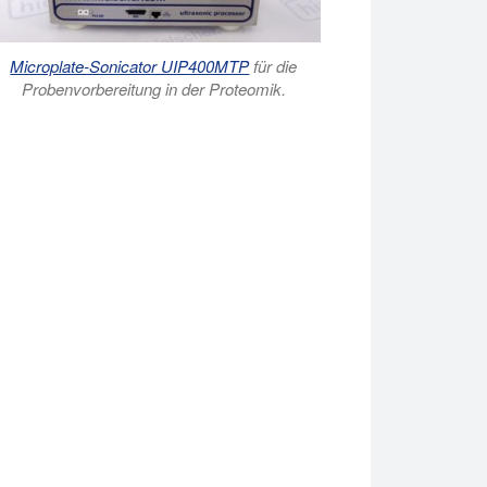
Microplate-Sonicator UIP400MTP
für die
Probenvorbereitung in der Proteomik.