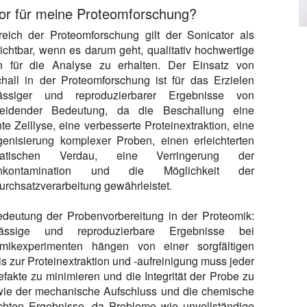
or für meine Proteomforschung?
eich der Proteomforschung gilt der Sonicator als
ichtbar, wenn es darum geht, qualitativ hochwertige
n für die Analyse zu erhalten. Der Einsatz von
chall in der Proteomforschung ist für das Erzielen
lässiger und reproduzierbarer Ergebnisse von
heidender Bedeutung, da die Beschallung eine
ente Zelllyse, eine verbesserte Proteinextraktion, eine
nisierung komplexer Proben, einen erleichterten
matischen Verdau, eine Verringerung der
enkontamination und die Möglichkeit der
rchsatzverarbeitung gewährleistet.
deutung der Probenvorbereitung in der Proteomik:
lässige und reproduzierbare Ergebnisse bei
omikexperimenten hängen von einer sorgfältigen
s zur Proteinextraktion und -aufreinigung muss jeder
efakte zu minimieren und die Integrität der Probe zu
ie der mechanische Aufschluss und die chemische
schten Ergebnisse, da Probleme wie unvollständige