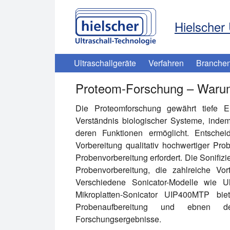
Hielscher 
Ultraschallgeräte
Verfahren
Branche
Proteom-Forschung – Warum e
Die Proteomforschung gewährt tiefe Ei
Verständnis biologischer Systeme, inde
deren Funktionen ermöglicht. Entschei
Vorbereitung qualitativ hochwertiger Pro
Probenvorbereitung erfordert. Die Sonifizi
Probenvorbereitung, die zahlreiche Vo
Verschiedene Sonicator-Modelle wie Ul
Mikroplatten-Sonicator UIP400MTP biet
Probenaufbereitung und ebnen de
Forschungsergebnisse.