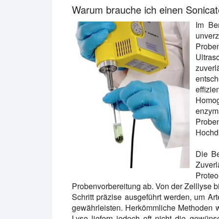
Warum brauche ich einen Sonicat
Im Ber
unverz
Probe
Ultras
zuver
entsc
effizi
Homoge
enzy
Prob
Hochdu
Die Be
Zuver
Prote
Probenvorbereitung ab. Von der Zelllyse bi
Schritt präzise ausgeführt werden, um Art
gewährleisten. Herkömmliche Methoden w
Lyse liefern jedoch oft nicht die gewün