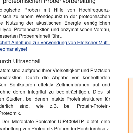
er proteomischen Probenvorbereitung
iologische Proben mit Hilfe von Hochfrequenz-
t sich zu einem Wendepunkt in der proteomischen
die Nutzung der akustischen Energie ermöglichen
elllyse, Proteinextraktion und enzymatischen Verdau,
sserten Probenreinheit führt.
-Schritt-Anleitung zur Verwendung von Hielscher Multi-
oteomanalyse!
urch Ultraschall
tors sind aufgrund ihrer Vielseitigkeit und Präzision
nextraktion. Durch die Abgabe von kontrollierten
eßen Sonikatoren effektiv Zellmembranen auf und
, ohne deren Integrität zu beeinträchtigen. Dies ist
n Studien, bei denen intakte Proteinstrukturen für
derlich sind, wie z.B. bei Protein-Protein-
 Proteomik.
Der Microplate-Sonicator UIP400MTP bietet eine
Verarbeitung von Proteomik-Proben im Hochdurchsatz.