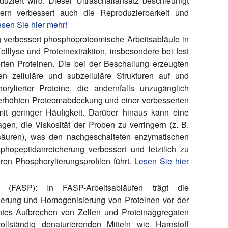
ziert wird. Dieser Ultraschallansatz beschleunigt
dern verbessert auch die Reproduzierbarkeit und
sen Sie hier mehr!
 verbessert phosphoproteomische Arbeitsabläufe in
Zelllyse und Proteinextraktion, insbesondere bei fest
en Proteinen. Die bei der Beschallung erzeugten
n zelluläre und subzelluläre Strukturen auf und
orylierter Proteine, die andernfalls unzugänglich
r erhöhten Proteomabdeckung und einer verbesserten
t geringer Häufigkeit. Darüber hinaus kann eine
agen, die Viskosität der Proben zu verringern (z. B.
säuren), was den nachgeschalteten enzymatischen
phopeptidanreicherung verbessert und letztlich zu
en Phosphorylierungsprofilen führt.
Lesen Sie hier
ng (FASP):
In FASP-Arbeitsabläufen trägt die
sierung und Homogenisierung von Proteinen vor der
ientes Aufbrechen von Zellen und Proteinaggregaten
vollständig denaturierenden Mitteln wie Harnstoff