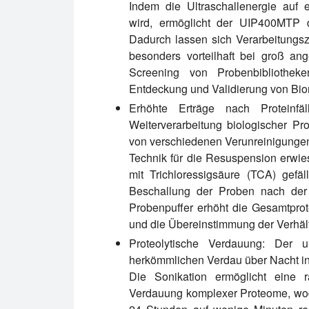
Indem die Ultraschallenergie auf e
wird, ermöglicht der UIP400MTP di
Dadurch lassen sich Verarbeitungsze
besonders vorteilhaft bei groß an
Screening von Probenbibliothek
Entdeckung und Validierung von Bio
Erhöhte Erträge nach Proteinfäl
Weiterverarbeitung biologischer Pr
von verschiedenen Verunreinigungen 
Technik für die Resuspension erwie
mit Trichloressigsäure (TCA) gefä
Beschallung der Proben nach der
Probenpuffer erhöht die Gesamtprot
und die Übereinstimmung der Verhäl
Proteolytische Verdauung:
Der ultr
herkömmlichen Verdau über Nacht in 
Die Sonikation ermöglicht eine r
Verdauung komplexer Proteome, wod