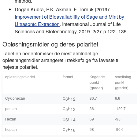
method.
Dogan Kubra, P.K. Akman, F. Tornuk (2019):
Improvement of Bioavailability of Sage and Mint by
Ultrasonic Extraction
. International Journal of Life
Sciences and Biotechnology, 2019. 2(2): p.122- 135.
Opløsningsmidler og deres polaritet
Tabellen nedenfor viser de mest almindelige
opløsningsmidler arrangeret i rækkefølge fra laveste til
højeste polaritet.
opløsningsmiddel
formel
Kogende
smeltning
punkt
punkt
(grader)
(grader)
Cyklohexan
C
H
80.7
6.6
6
12
pentan
C
H
36.1
-129.7
5
12
Hexan
C
H
69
-95
6
14
heptan
C
H
98
-90.6
7
16