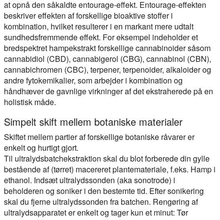
at opnå den såkaldte entourage-effekt. Entourage-effekten
beskriver effekten af forskellige bioaktive stoffer i
kombination, hvilket resulterer i en markant mere udtalt
sundhedsfremmende effekt. For eksempel indeholder et
bredspektret hampekstrakt forskellige cannabinoider såsom
cannabidiol (CBD), cannabigerol (CBG), cannabinol (CBN),
cannabichromen (CBC), terpener, terpenoider, alkaloider og
andre fytokemikalier, som arbejder i kombination og
håndhæver de gavnlige virkninger af det ekstraherede på en
holistisk måde.
Simpelt skift mellem botaniske materialer
Skiftet mellem partier af forskellige botaniske råvarer er
enkelt og hurtigt gjort.
Til ultralydsbatchekstraktion skal du blot forberede din gylle
bestående af (tørret) macereret plantemateriale, f.eks. Hamp i
ethanol. Indsæt ultralydssonden (aka sonotrode) i
beholderen og soniker i den bestemte tid. Efter sonikering
skal du fjerne ultralydssonden fra batchen. Rengøring af
ultralydsapparatet er enkelt og tager kun et minut: Tør