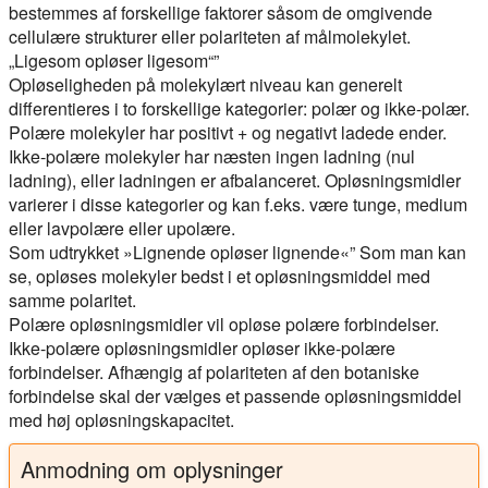
bestemmes af forskellige faktorer såsom de omgivende
cellulære strukturer eller polariteten af målmolekylet.
„Ligesom opløser ligesom“”
Opløseligheden på molekylært niveau kan generelt
differentieres i to forskellige kategorier: polær og ikke-polær.
Polære molekyler har positivt + og negativt ladede ender.
Ikke-polære molekyler har næsten ingen ladning (nul
ladning), eller ladningen er afbalanceret. Opløsningsmidler
varierer i disse kategorier og kan f.eks. være tunge, medium
eller lavpolære eller upolære.
Som udtrykket »Lignende opløser lignende«” Som man kan
se, opløses molekyler bedst i et opløsningsmiddel med
samme polaritet.
Polære opløsningsmidler vil opløse polære forbindelser.
Ikke-polære opløsningsmidler opløser ikke-polære
forbindelser. Afhængig af polariteten af den botaniske
forbindelse skal der vælges et passende opløsningsmiddel
med høj opløsningskapacitet.
Anmodning om oplysninger