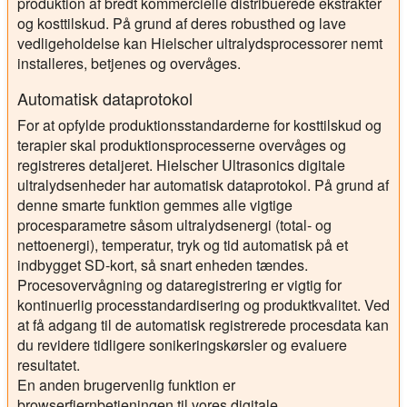
produktion af bredt kommercielle distribuerede ekstrakter
og kosttilskud. På grund af deres robusthed og lave
vedligeholdelse kan Hielscher ultralydsprocessorer nemt
installeres, betjenes og overvåges.
Automatisk dataprotokol
For at opfylde produktionsstandarderne for kosttilskud og
terapier skal produktionsprocesserne overvåges og
registreres detaljeret. Hielscher Ultrasonics digitale
ultralydsenheder har automatisk dataprotokol. På grund af
denne smarte funktion gemmes alle vigtige
procesparametre såsom ultralydsenergi (total- og
nettoenergi), temperatur, tryk og tid automatisk på et
indbygget SD-kort, så snart enheden tændes.
Procesovervågning og dataregistrering er vigtig for
kontinuerlig processtandardisering og produktkvalitet. Ved
at få adgang til de automatisk registrerede procesdata kan
du revidere tidligere sonikeringskørsler og evaluere
resultatet.
En anden brugervenlig funktion er
browserfjernbetjeningen til vores digitale