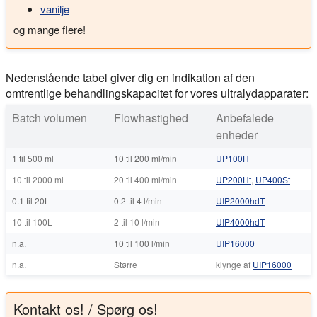
vanilje
og mange flere!
Nedenstående tabel giver dig en indikation af den
omtrentlige behandlingskapacitet for vores ultralydapparater:
Batch volumen
Flowhastighed
Anbefalede
enheder
1 til 500 ml
10 til 200 ml/min
UP100H
10 til 2000 ml
20 til 400 ml/min
UP200Ht
,
UP400St
0.1 til 20L
0.2 til 4 l/min
UIP2000hdT
10 til 100L
2 til 10 l/min
UIP4000hdT
n.a.
10 til 100 l/min
UIP16000
n.a.
Større
klynge af
UIP16000
Kontakt os! / Spørg os!