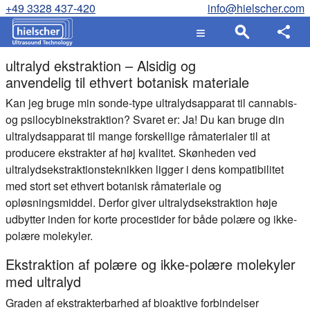
+49 3328 437-420
info@hielscher.com
ultralyd ekstraktion – Alsidig og
anvendelig til ethvert botanisk materiale
Kan jeg bruge min sonde-type ultralydsapparat til cannabis-
og psilocybinekstraktion? Svaret er: Ja! Du kan bruge din
ultralydsapparat til mange forskellige råmaterialer til at
producere ekstrakter af høj kvalitet. Skønheden ved
ultralydsekstraktionsteknikken ligger i dens kompatibilitet
med stort set ethvert botanisk råmateriale og
opløsningsmiddel. Derfor giver ultralydsekstraktion høje
udbytter inden for korte procestider for både polære og ikke-
polære molekyler.
Ekstraktion af polære og ikke-polære molekyler
med ultralyd
Graden af ekstrakterbarhed af bioaktive forbindelser