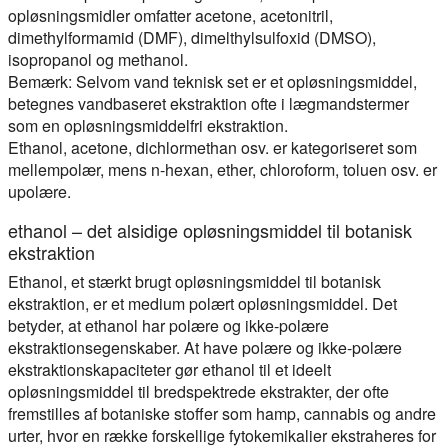
opløsningsmidler omfatter acetone, acetonitril,
dimethylformamid (DMF), dimelthylsulfoxid (DMSO),
isopropanol og methanol.
Bemærk: Selvom vand teknisk set er et opløsningsmiddel,
betegnes vandbaseret ekstraktion ofte i lægmandstermer
som en opløsningsmiddelfri ekstraktion.
Ethanol, acetone, dichlormethan osv. er kategoriseret som
mellempolær, mens n-hexan, ether, chloroform, toluen osv. er
upolære.
ethanol – det alsidige opløsningsmiddel til botanisk
ekstraktion
Ethanol, et stærkt brugt opløsningsmiddel til botanisk
ekstraktion, er et medium polært opløsningsmiddel. Det
betyder, at ethanol har polære og ikke-polære
ekstraktionsegenskaber. At have polære og ikke-polære
ekstraktionskapaciteter gør ethanol til et ideelt
opløsningsmiddel til bredspektrede ekstrakter, der ofte
fremstilles af botaniske stoffer som hamp, cannabis og andre
urter, hvor en række forskellige fytokemikalier ekstraheres for