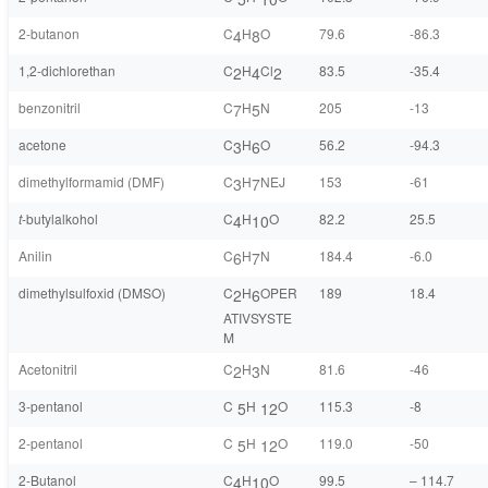
2-butanon
C
H
O
79.6
-86.3
4
8
1,2-dichlorethan
C
H
Cl
83.5
-35.4
2
4
2
benzonitril
C
H
N
205
-13
7
5
acetone
C
H
O
56.2
-94.3
3
6
dimethylformamid (DMF)
C
H
NEJ
153
-61
3
7
t
-butylalkohol
C
H
O
82.2
25.5
4
10
Anilin
C
H
N
184.4
-6.0
6
7
dimethylsulfoxid (DMSO)
C
H
OPER
189
18.4
2
6
ATIVSYSTE
M
Acetonitril
C
H
N
81.6
-46
2
3
3-pentanol
C
H
O
115.3
-8
5
12
2-pentanol
C
H
O
119.0
-50
5
12
2-Butanol
C
H
O
99.5
– 114.7
4
10