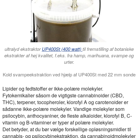
ultralyd ekstraktor
UP400St (400 watt)
til fremstilling af botaniske
ekstrakter af høj kvalitet, f.eks. fra hamp, marihuana, svampe og
urter.
Kold svampeekstraktion ved hjælp af UP400St med 22 mm sonde
Ultralydbehandling er en hurtig og mild ekstraktionsmetode til 
Lipider og fedtstoffer er ikke-polære molekyler.
Fytokemikalier såsom de vigtigste cannabinoider (CBD,
THC), terpener, tocopheroler, klorofyl A og carotenoider er
sådanne ikke-polære molekyler. Vandige molekyler som
psilocybin, anthocyaniner, de fleste alkaloider, klorofyl B, C-
vitamin og B-vitaminer er typer af polære molekyler.
Det betyder, at du bør vælge forskellige opløsningsmidler til
cannabis- og psilocybinekstraktion, da cannabinoidmolekyler