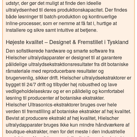
udstyr, der gør det muligt at finde den ideelle
ultralydsenhed til deres produktionskapacitet. Der findes
både løsninger til batch-produktion og kontinuerlige
inline-processer, som er nemme at få fat i, hurtige at
installere og sikre samt intuitive at betjene.
Højeste kvalitet – Designet & Fremstillet i Tyskland
Den sofistikerede hardware og smarte software fra
Hielscher ultralydapparater er designet til at garantere
pålidelige ultralydsekstraktionsresultater fra dit botaniske
råmateriale med reproducerbare resultater og
brugervenlig, sikker drift. Hielscher ultralydsekstraktorer er
bygget til 24/7 drift og tilbyder høj robusthed og lave
vedligeholdelseskrav og er en pålidelig og komfortabel
løsning til producenter af botaniske ekstrakter.
Hielscher Ultrasonics-ekstraktorer bruges over hele
verden til fremstilling af botaniske ekstrakter af høj kvalitet.
Bevist at producere ekstrakt af høj kvalitet, Hielscher
ultralydapparater bruges ikke kun mindre håndværkere af
boutique-ekstrakter, men for det meste i den industrielle