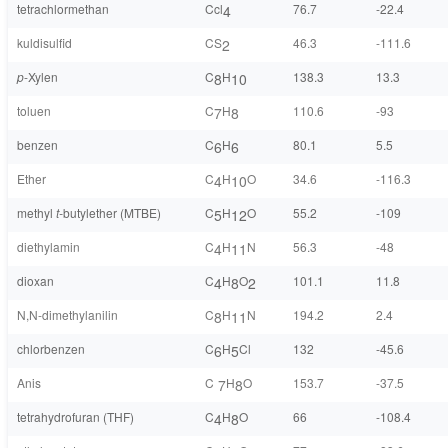
tetrachlormethan
Ccl
76.7
-22.4
4
kuldisulfid
CS
46.3
-111.6
2
p
-Xylen
C
H
138.3
13.3
8
10
toluen
C
H
110.6
-93
7
8
benzen
C
H
80.1
5.5
6
6
Ether
C
H
O
34.6
-116.3
4
10
methyl
t-
butylether (MTBE)
C
H
O
55.2
-109
5
12
diethylamin
C
H
N
56.3
-48
4
11
dioxan
C
H
O
101.1
11.8
4
8
2
N,N-dimethylanilin
C
H
N
194.2
2.4
8
11
chlorbenzen
C
H
Cl
132
-45.6
6
5
Anis
C
H
O
153.7
-37.5
7
8
tetrahydrofuran (THF)
C
H
O
66
-108.4
4
8