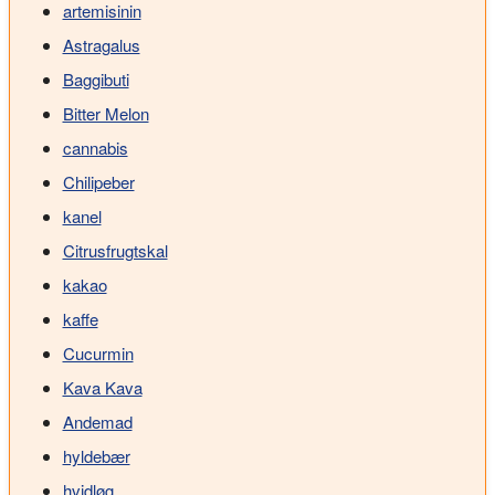
artemisinin
Astragalus
Baggibuti
Bitter Melon
cannabis
Chilipeber
kanel
Citrusfrugtskal
kakao
kaffe
Cucurmin
Kava Kava
Andemad
hyldebær
hvidløg