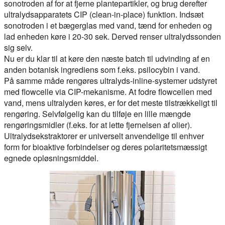
sonotroden af for at fjerne plantepartikler, og brug derefter
ultralydsapparatets CIP (clean-in-place) funktion. Indsæt
sonotroden i et bægerglas med vand, tænd for enheden og
lad enheden køre i 20-30 sek. Derved renser ultralydssonden
sig selv.
Nu er du klar til at køre den næste batch til udvinding af en
anden botanisk ingrediens som f.eks. psilocybin i vand.
På samme måde rengøres ultralyds-inline-systemer udstyret
med flowcelle via CIP-mekanisme. At fodre flowcellen med
vand, mens ultralyden køres, er for det meste tilstrækkeligt til
rengøring. Selvfølgelig kan du tilføje en lille mængde
rengøringsmidler (f.eks. for at lette fjernelsen af olier).
Ultralydsekstraktorer er universelt anvendelige til enhver
form for bioaktive forbindelser og deres polaritetsmæssigt
egnede opløsningsmiddel.