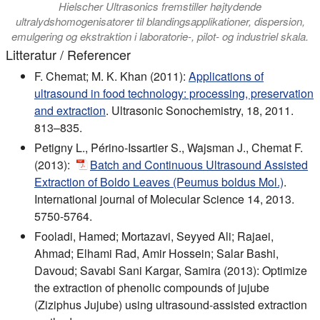
Hielscher Ultrasonics fremstiller højtydende
ultralydshomogenisatorer til blandingsapplikationer, dispersion,
emulgering og ekstraktion i laboratorie-, pilot- og industriel skala.
Litteratur / Referencer
F. Chemat; M. K. Khan (2011):
Applications of
ultrasound in food technology: processing, preservation
and extraction
. Ultrasonic Sonochemistry, 18, 2011.
813–835.
Petigny L., Périno-Issartier S., Wajsman J., Chemat F.
(2013):
Batch and Continuous Ultrasound Assisted
Extraction of Boldo Leaves (Peumus boldus Mol.)
.
International journal of Molecular Science 14, 2013.
5750-5764.
Fooladi, Hamed; Mortazavi, Seyyed Ali; Rajaei,
Ahmad; Elhami Rad, Amir Hossein; Salar Bashi,
Davoud; Savabi Sani Kargar, Samira (2013): Optimize
the extraction of phenolic compounds of jujube
(Ziziphus Jujube) using ultrasound-assisted extraction