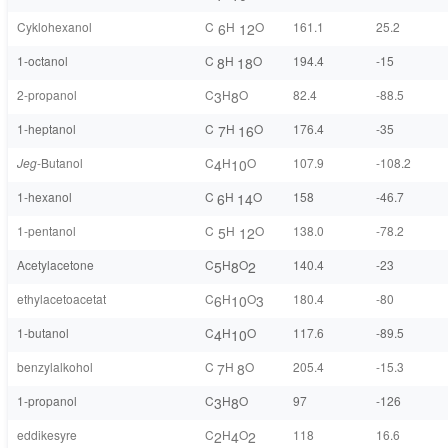
Cyklohexanol
C
H
O
161.1
25.2
6
12
1-octanol
C
H
O
194.4
-15
8
18
2-propanol
C
H
O
82.4
-88.5
3
8
1-heptanol
C
H
O
176.4
-35
7
16
Jeg
-Butanol
C
H
O
107.9
-108.2
4
10
1-hexanol
C
H
O
158
-46.7
6
14
1-pentanol
C
H
O
138.0
-78.2
5
12
Acetylacetone
C
H
O
140.4
-23
5
8
2
ethylacetoacetat
C
H
O
180.4
-80
6
10
3
1-butanol
C
H
O
117.6
-89.5
4
10
benzylalkohol
C
H
O
205.4
-15.3
7
8
1-propanol
C
H
O
97
-126
3
8
eddikesyre
C
H
O
118
16.6
2
4
2