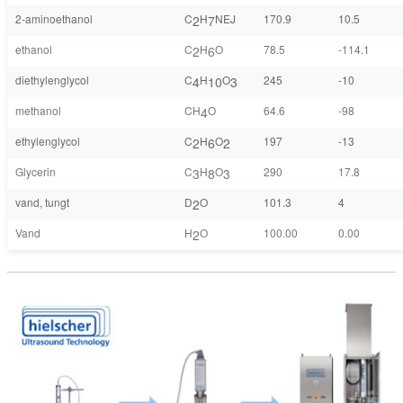
2-aminoethanol
C
H
NEJ
170.9
10.5
2
7
ethanol
C
H
O
78.5
-114.1
2
6
diethylenglycol
C
H
O
245
-10
4
10
3
methanol
CH
O
64.6
-98
4
ethylenglycol
C
H
O
197
-13
2
6
2
Glycerin
C
H
O
290
17.8
3
8
3
vand, tungt
D
O
101.3
4
2
Vand
H
O
100.00
0.00
2