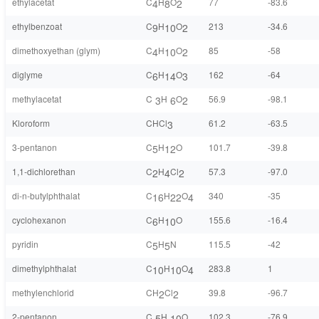
ethylacetat
C
H
O
77
-83.6
4
8
2
ethylbenzoat
C
H
O
213
-34.6
9
10
2
dimethoxyethan (glym)
C
H
O
85
-58
4
10
2
diglyme
C
H
O
162
-64
6
14
3
methylacetat
C
H
O
56.9
-98.1
3
6
2
Kloroform
CHCl
61.2
-63.5
3
3-pentanon
C
H
O
101.7
-39.8
5
12
1,1-dichlorethan
C
H
Cl
57.3
-97.0
2
4
2
di-n-butylphthalat
C
H
O
340
-35
16
22
4
cyclohexanon
C
H
O
155.6
-16.4
6
10
pyridin
C
H
N
115.5
-42
5
5
dimethylphthalat
C
H
O
283.8
1
10
10
4
methylenchlorid
CH
Cl
39.8
-96.7
2
2
2-pentanon
C
H
O
102.3
-76.9
5
10