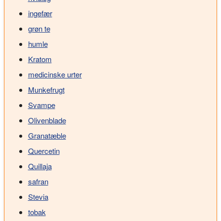
ingefær
grøn te
humle
Kratom
medicinske urter
Munkefrugt
Svampe
Olivenblade
Granatæble
Quercetin
Quillaja
safran
Stevia
tobak