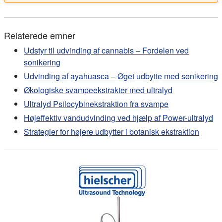
Relaterede emner
Udstyr til udvinding af cannabis – Fordelen ved
sonikering
Udvinding af ayahuasca – Øget udbytte med sonikering
Økologiske svampeekstrakter med ultralyd
Ultralyd Psilocybinekstraktion fra svampe
Højeffektiv vandudvinding ved hjælp af Power-ultralyd
Strategier for højere udbytter i botanisk ekstraktion