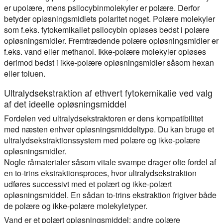
er upolære, mens psilocybinmolekyler er polære. Derfor
betyder opløsningsmidlets polaritet noget. Polære molekyler
som f.eks. fytokemikaliet psilocybin opløses bedst i polære
opløsningsmidler. Fremtrædende polære opløsningsmidler er
f.eks. vand eller methanol. Ikke-polære molekyler opløses
derimod bedst i ikke-polære opløsningsmidler såsom hexan
eller toluen.
Ultralydsekstraktion af ethvert fytokemikalie ved valg
af det ideelle opløsningsmiddel
Fordelen ved ultralydsekstraktoren er dens kompatibilitet
med næsten enhver opløsningsmiddeltype. Du kan bruge et
ultralydsekstraktionssystem med polære og ikke-polære
opløsningsmidler.
Nogle råmaterialer såsom vitale svampe drager ofte fordel af
en to-trins ekstraktionsproces, hvor ultralydsekstraktion
udføres successivt med et polært og ikke-polært
opløsningsmiddel. En sådan to-trins ekstraktion frigiver både
de polære og ikke-polære molekyletyper.
Vand er et polært opløsningsmiddel; andre polære