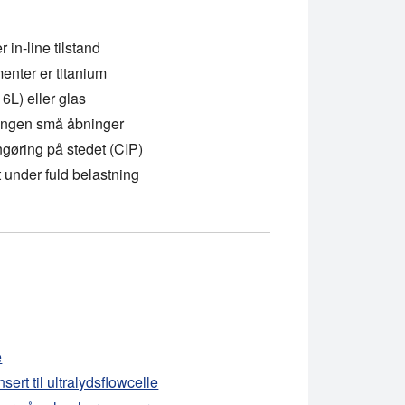
r in-line tilstand
enter er titanium
16L) eller glas
 ingen små åbninger
ngøring på stedet (CIP)
t under fuld belastning
mulgerings-, dispergerings-, homogeniserings- eller afgasningsap
e
sert til ultralydsflowcelle