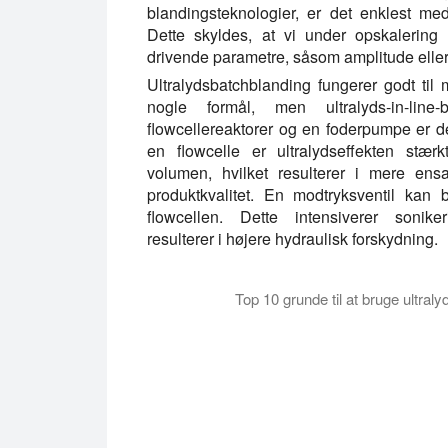
blandingsteknologier, er det enklest med
Dette skyldes, at vi under opskalerin
drivende parametre, såsom amplitude eller 
Ultralydsbatchblanding fungerer godt til
nogle formål, men ultralyds-in-lin
flowcellereaktorer og en foderpumpe er de
en flowcelle er ultralydseffekten stærk
volumen, hvilket resulterer i mere ens
produktkvalitet. En modtryksventil kan b
flowcellen. Dette intensiverer soniker
resulterer i højere hydraulisk forskydning.
Top 10 grunde til at bruge ultraly
Denne video forklarer, hvorfor du bør over