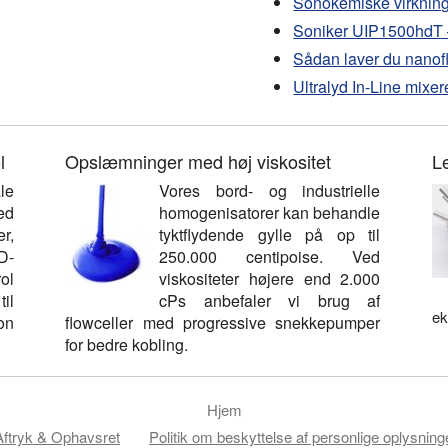
Sonokemiske virkning
Soniker UIP1500hdT –
Sådan laver du nanof
Ultralyd In-Line mixe
l
Opslæmninger med høj viskositet
Le
le
Vores bord- og industrielle
ed
homogenisatorer kan behandle
r,
tyktflydende gylle på op til
D-
250.000 centipoise. Ved
ol
viskositeter højere end 2.000
il
cPs anbefaler vi brug af
ek
on
flowceller med progressive snekkepumper
for bedre kobling.
Hjem
Aftryk & Ophavsret
Politik om beskyttelse af personlige oplysning