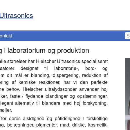
Ultrasonics
ontakt
 i laboratorium og produktion
le størrelser har Hielscher Ultrasonics specialiseret
satorer designet til laboratorie-, bord- og
om dit mål er blanding, dispergering, reduktion af
litering af kemiske reaktioner, har vi den perfekte
e behov. Hielscher ultralydssonder anvender høj
ker, faste / flydende blandinger og opslæmninger,
rlegent alternativ til blandere med høj forskydning,
øller.
for deres alsidighed og pålidelighed i forskellige
ing, belægninger, pigmenter, mad, drikke, kosmetik,