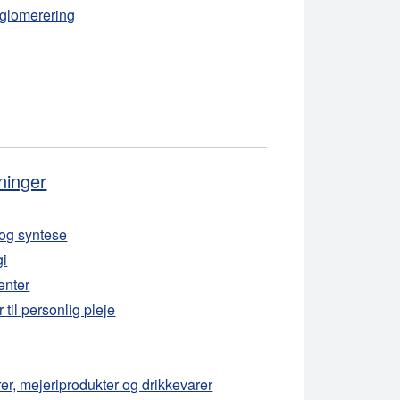
glomerering
ninger
og syntese
gi
enter
til personlig pleje
rer, mejeriprodukter og drikkevarer