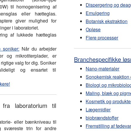
Dispergering og deag
0W) til homogenisering af
Emulgering
ensglas eller hætteglas.
aptere giver mulighed for
Botanisk ekstraktion
ger i laboratoriet.
Opløse
ring af lukkede hætteglas
Flere processer
soniker:
Når du arbejder
r og mikrotiterplader, er
Branchespecifikke løs
gtige valg for dig. Soniker
Nano-materialer
lideligt og ensartet til
Sonokemisk reaktion 
kere!
Biologi og mikrobiolo
Maling, blæk og pigm
Kosmetik og produkter 
fra laboratorium til
Lægemidler
biobrændstoffer
torie- eller bænkniveau til
Fremstilling af fødeva
g sværeste trin for andre