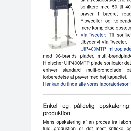
sonikere med 50 til 40
prøver i bægre, reag
Flowceller og kolbead
mere komplekse opsætnin
VialTweeter:
Til sonike
tilbyder vi VialTweeter.
UIP400MTP mikroplade 
med 96-brønds plader, multi-brøndplade
Hielscher UIP400MTP plade sonicator det ri
enhver standard multi-brøndplade på
forberedelse af prøver med høj kapacitet.
Her kan du finde alle vores laboratoriesoni
Enkel og pålidelig opskalering 
produktion
Mens opskalering af en proces fra labora
fuld produktion er det mest kritiske o