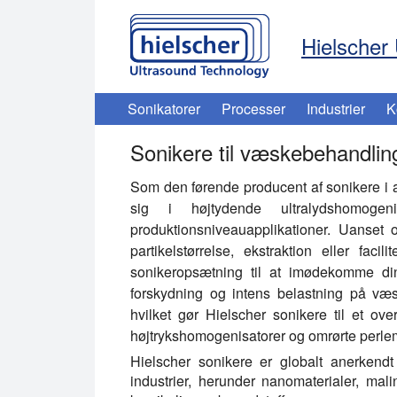
Hielscher 
Sonikatorer
Processer
Industrier
K
Sonikere til væskebehandling
Som den førende producent af sonikere i al
sig i højtydende ultralydshomogeni
produktionsniveauapplikationer. Uanset 
partikelstørrelse, ekstraktion eller faci
sonikeropsætning til at imødekomme din
forskydning og intens belastning på væs
hvilket gør Hielscher sonikere til et ove
højtrykshomogenisatorer og omrørte perlem
Hielscher sonikere er globalt anerkendt 
industrier, herunder nanomaterialer, mal