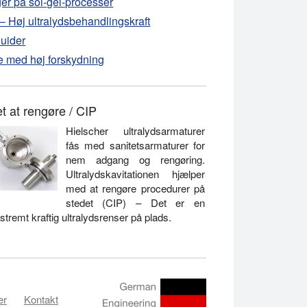
er på sol-gel-processer
 Høj ultralydsbehandlingskraft
luider
re med høj forskydning
t at rengøre / CIP
Hielscher ultralydsarmaturer
fås med sanitetsarmaturer for
nem adgang og rengøring.
Ultralydskavitationen hjælper
med at rengøre procedurer på
stedet (CIP) – Det er en
stremt kraftig ultralydsrenser på plads.
er
Kontakt