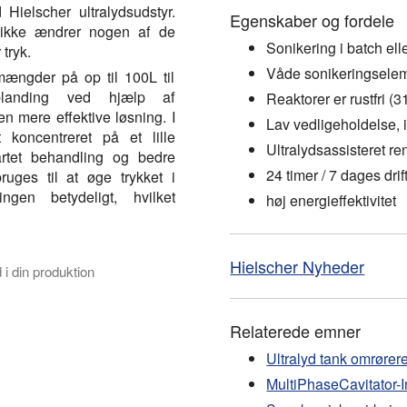
 Hielscher ultralydsudstyr.
Egenskaber og fordele
g ikke ændrer nogen af de
Sonikering i batch elle
tryk.
Våde sonikeringselem
 mængder på op til 100L til
e-blanding ved hjælp af
Reaktorer er rustfri (3
n mere effektive løsning. I
Lav vedligeholdelse,
t koncentreret på et lille
Ultralydsassisteret re
artet behandling og bedre
24 timer / 7 dages drif
ruges til at øge trykket i
ingen betydeligt, hvilket
høj energieffektivitet
Hielscher Nyheder
d i din produktion
veje Hielscher sonicators til dine blandings-, ekstraktions-, e
Relaterede emner
Ultralyd tank omrører
MultiPhaseCavitator-In