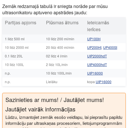
Zemāk redzamajā tabulā ir sniegta norāde par mūsu
ultrasonikatoru aptuveno apstrādes jaudu:
Partijas apjoms
Plūsmas ātrums
Ieteicamās
ierīces
1 līdz 500 ml
10 līdz 200 ml/min
UP100H
10 līdz 2000 ml
20 līdz 400 ml/min
UP200Ht
,
UP400St
0.1 līdz 20L
02 līdz 4 l/min
UIP2000hdT
10 līdz 100L
2 līdz 10L/min
UIP4000hdT
n.p.
10 līdz 100L/min
UIP16000
n.p.
Lielāku
kopa
UIP16000
Sazinieties ar mums! / Jautājiet mums!
Jautājiet vairāk informācijas
Lūdzu, izmantojiet zemāk esošo veidlapu, lai pieprasītu papildu
informāciju par ultraskaņas procesoriem, lietojumprogrammām