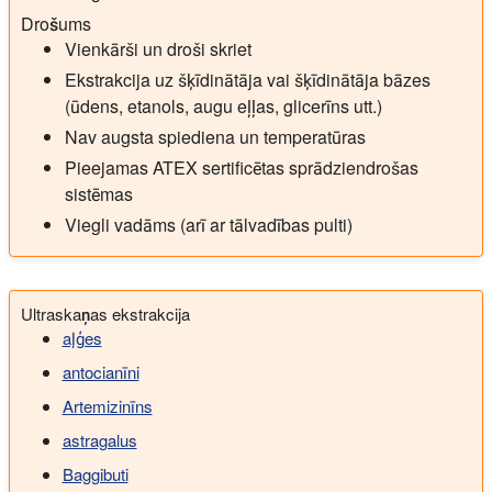
Drošums
Vienkārši un droši skriet
Ekstrakcija uz šķīdinātāja vai šķīdinātāja bāzes
(ūdens, etanols, augu eļļas, glicerīns utt.)
Nav augsta spiediena un temperatūras
Pieejamas ATEX sertificētas sprādziendrošas
sistēmas
Viegli vadāms (arī ar tālvadības pulti)
Ultraskaņas ekstrakcija
aļģes
antocianīni
Artemizinīns
astragalus
Baggibuti