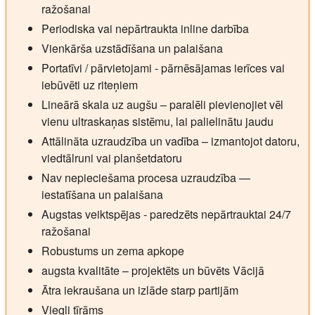
ražošanai
Periodiska vai nepārtraukta inline darbība
Vienkārša uzstādīšana un palaišana
Portatīvi / pārvietojami - pārnēsājamas ierīces vai
iebūvēti uz riteņiem
Lineārā skala uz augšu – paralēli pievienojiet vēl
vienu ultraskaņas sistēmu, lai palielinātu jaudu
Attālināta uzraudzība un vadība – izmantojot datoru,
viedtālruni vai planšetdatoru
Nav nepieciešama procesa uzraudzība —
iestatīšana un palaišana
Augstas veiktspējas - paredzēts nepārtrauktai 24/7
ražošanai
Robustums un zema apkope
augsta kvalitāte – projektēts un būvēts Vācijā
Ātra iekraušana un izlāde starp partijām
Viegli tīrāms