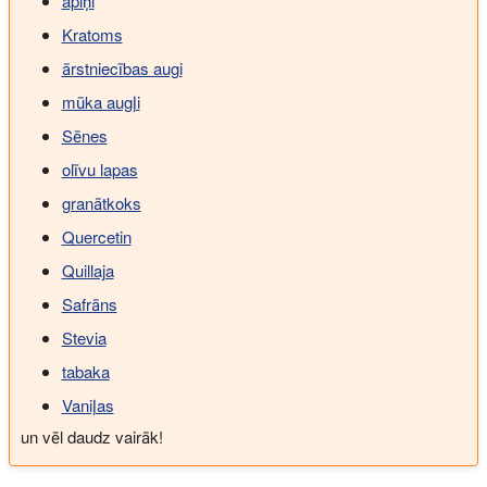
apiņi
Kratoms
ārstniecības augi
mūka augļi
Sēnes
olīvu lapas
granātkoks
Quercetin
Quillaja
Safrāns
Stevia
tabaka
Vaniļas
un vēl daudz vairāk!