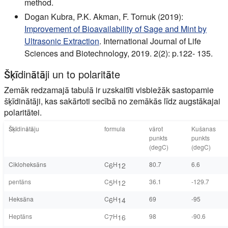
method.
Dogan Kubra, P.K. Akman, F. Tornuk (2019):
Improvement of Bioavailability of Sage and Mint by
Ultrasonic Extraction
. International Journal of Life
Sciences and Biotechnology, 2019. 2(2): p.122- 135.
Šķīdinātāji un to polaritāte
Zemāk redzamajā tabulā ir uzskaitīti visbiežāk sastopamie
šķīdinātāji, kas sakārtoti secībā no zemākās līdz augstākajai
polaritātei.
Šķīdinātāju
formula
vārot
Kušanas
punkts
punkts
(degC)
(degC)
Cikloheksāns
C
H
80.7
6.6
6
12
pentāns
C
H
36.1
-129.7
5
12
Heksāna
C
H
69
-95
6
14
Heptāns
C
H
98
-90.6
7
16