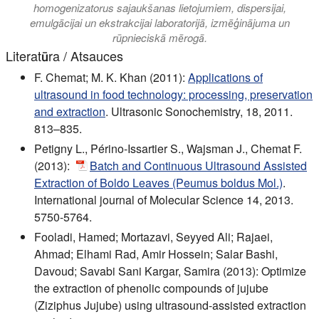
homogenizatorus sajaukšanas lietojumiem, dispersijai,
emulgācijai un ekstrakcijai laboratorijā, izmēģinājuma un
rūpnieciskā mērogā.
Literatūra / Atsauces
F. Chemat; M. K. Khan (2011):
Applications of
ultrasound in food technology: processing, preservation
and extraction
. Ultrasonic Sonochemistry, 18, 2011.
813–835.
Petigny L., Périno-Issartier S., Wajsman J., Chemat F.
(2013):
Batch and Continuous Ultrasound Assisted
Extraction of Boldo Leaves (Peumus boldus Mol.)
.
International journal of Molecular Science 14, 2013.
5750-5764.
Fooladi, Hamed; Mortazavi, Seyyed Ali; Rajaei,
Ahmad; Elhami Rad, Amir Hossein; Salar Bashi,
Davoud; Savabi Sani Kargar, Samira (2013): Optimize
the extraction of phenolic compounds of jujube
(Ziziphus Jujube) using ultrasound-assisted extraction