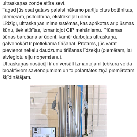
ultraskaņas zonde attīra sevi.
Tagad jūs esat gatavs palaist nākamo partiju citas botānikas,
piemēram, psilocibīna, ekstrakcijai ūdenī.
Līdzīgi, ultraskaņas inline sistēmas, kas aprīkotas ar plūsmas
šūnu, tiek attīrītas, izmantojot CIP mehānismu. Plūsmas
šūnas barošana ar ūdeni, kamēr darbojas ultraskaņa,
galvenokārt ir pietiekama tīrīšanai. Protams, jūs varat
pievienot nelielu daudzumu tīrīšanas līdzekļu (piemēram, lai
atvieglotu eļļu noņemšanu).
Ultraskaņas nosūcēji ir universāli izmantojami jebkura veida
bioaktīviem savienojumiem un to polaritātes ziņā piemērotam
šķīdinātājam.