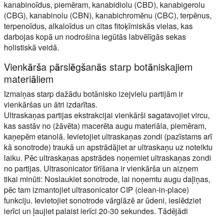
kanabinoīdus, piemēram, kanabidiolu (CBD), kanabigerolu
(CBG), kanabinolu (CBN), kanabichromēnu (CBC), terpēnus,
terpenoīdus, alkaloīdus un citas fitoķīmiskās vielas, kas
darbojas kopā un nodrošina iegūtās labvēlīgās sekas
holistiskā veidā.
Vienkārša pārslēgšanās starp botāniskajiem
materiāliem
Izmaiņas starp dažādu botānisko izejvielu partijām ir
vienkāršas un ātri izdarītas.
Ultraskaņas partijas ekstrakcijai vienkārši sagatavojiet vircu,
kas sastāv no (žāvēta) macerēta augu materiāla, piemēram,
kaņepēm etanolā. Ievietojiet ultraskaņas zondi (pazīstams arī
kā sonotrode) traukā un apstrādājiet ar ultraskaņu uz noteiktu
laiku. Pēc ultraskaņas apstrādes noņemiet ultraskaņas zondi
no partijas. Ultrasonicator tīrīšana ir vienkārša un aizņem
tikai minūti: Noslaukiet sonotrode, lai noņemtu augu daļiņas,
pēc tam izmantojiet ultrasonicator CIP (clean-in-place)
funkciju. Ievietojiet sonotrode vārglāzē ar ūdeni, ieslēdziet
ierīci un ļaujiet palaist ierīci 20-30 sekundes. Tādējādi