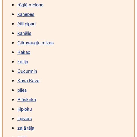
rūgtā melone
kaņepes
čilli pipari
kanēlis
Citrusaugļu mizas
Kakao
kafija
Cucurmin
Kava Kava
pīles
Plūškoka
Ķiploku
ingvers
zaļā tēja