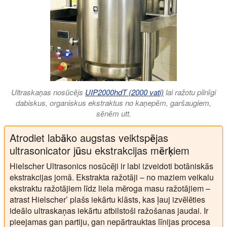
Ultraskaņas nosūcējs
UIP2000hdT (2000 vati)
lai ražotu pilnīgi
dabiskus, organiskus ekstraktus no kaņepēm, garšaugiem,
sēnēm utt.
Atrodiet labāko augstas veiktspējas
ultrasonicator jūsu ekstrakcijas mērķiem
Hielscher Ultrasonics nosūcēji ir labi izveidoti botāniskās
ekstrakcijas jomā. Ekstrakta ražotāji – no maziem veikalu
ekstraktu ražotājiem līdz liela mēroga masu ražotājiem –
atrast Hielscher’ plašs iekārtu klāsts, kas ļauj izvēlēties
ideālo ultraskaņas iekārtu atbilstoši ražošanas jaudai. Ir
pieejamas gan partiju, gan nepārtrauktas līnijas procesa