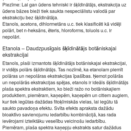
Piezīme: Lai gan ūdens tehniski ir šķīdinātājs, ekstrakcija uz
ūdens bāzes bieži tiek saukta nespeciālistu valodā par
ekstrakciju bez šķīdinātāja.
Etanols, acetons, dihlormetāns u.c. tiek klasificēti kā vidēji
polāri, bet n-heksāns, ēteris, hloroforms, toluols u.c. ir
nepolāri.
Etanola – Daudzpusīgais šķīdinātājs botāniskajai
ekstrakcijai
Etanols, plaši izmantots šķīdinātājs botāniskajai ekstrakcijai,
ir vidējs polārs šķīdinātājs. Tas nozīmē, ka etanolam piemīt
polāras un nepolāras ekstrakcijas īpašības. Ņemot polārās
un nepolārās ekstrakcijas spējas, etanols ir ideāls šķīdinātājs
plaša spektra ekstraktiem, ko bieži ražo no botāniskajiem
produktiem, piemēram, kaņepēm, kaņepēm un citiem augiem,
kur tiek iegūtas dažādas fitoķīmiskās vielas, lai iegūtu tā
saukto pavadoņa efektu. Svīta efekts apraksta dažādu
bioaktīvo savienojumu iedarbību kombinācijā, kas rada
ievērojami izteiktāku veselību veicinošu iedarbību.
Piemēram, plaša spektra kaņepju ekstrakts satur dažādus