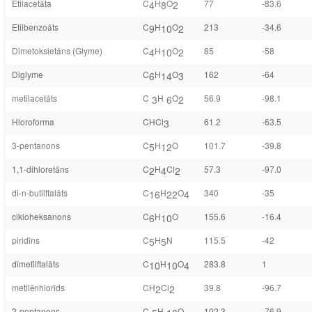
Etilacetāta
C
H
O
77
-83.6
4
8
2
Etilbenzoāts
C
H
O
213
-34.6
9
10
2
Dimetoksietāns (Glyme)
C
H
O
85
-58
4
10
2
Diglyme
C
H
O
162
-64
6
14
3
metilacetāts
C
H
O
56.9
-98.1
3
6
2
Hloroforma
CHCl
61.2
-63.5
3
3-pentanons
C
H
O
101.7
-39.8
5
12
1,1-dihloretāns
C
H
Cl
57.3
-97.0
2
4
2
di-n-butilftalāts
C
H
O
340
-35
16
22
4
cikloheksanons
C
H
O
155.6
-16.4
6
10
piridīns
C
H
N
115.5
-42
5
5
dimetilftalāts
C
H
O
283.8
1
10
10
4
metilēnhlorīds
CH
Cl
39.8
-96.7
2
2
2-pentanons
C
H
O
102.3
-76.9