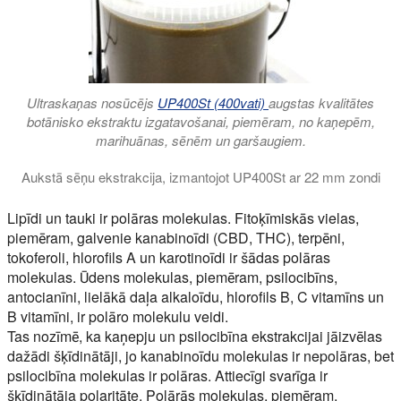
Ultraskaņas nosūcējs
UP400St (400vati)
augstas kvalitātes
botānisko ekstraktu izgatavošanai, piemēram, no kaņepēm,
marihuānas, sēnēm un garšaugiem.
Aukstā sēņu ekstrakcija, izmantojot UP400St ar 22 mm zondi
Ultrasonication ir ātra un viegla ekstrakcijas metode, lai ražot
Lipīdi un tauki ir polāras molekulas. Fitoķīmiskās vielas,
piemēram, galvenie kanabinoīdi (CBD, THC), terpēni,
tokoferoli, hlorofils A un karotinoīdi ir šādas polāras
molekulas. Ūdens molekulas, piemēram, psilocibīns,
antocianīni, lielākā daļa alkaloīdu, hlorofils B, C vitamīns un
B vitamīni, ir polāro molekulu veidi.
Tas nozīmē, ka kaņepju un psilocibīna ekstrakcijai jāizvēlas
dažādi šķīdinātāji, jo kanabinoīdu molekulas ir nepolāras, bet
psilocibīna molekulas ir polāras. Attiecīgi svarīga ir
šķīdinātāja polaritāte. Polārās molekulas, piemēram,