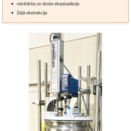
vienkārša un droša ekspluatācija
Zaļā ekstrakcija