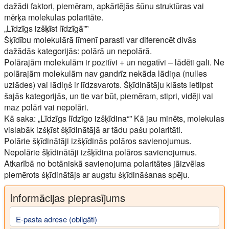
dažādi faktori, piemēram, apkārtējās šūnu struktūras vai
mērķa molekulas polaritāte.
„Līdzīgs izšķīst līdzīgā””
Šķīdību molekulārā līmenī parasti var diferencēt divās
dažādās kategorijās: polārā un nepolārā.
Polārajām molekulām ir pozitīvi + un negatīvi – lādēti gali. Ne
polārajām molekulām nav gandrīz nekāda lādiņa (nulles
uzlādes) vai lādiņš ir līdzsvarots. Šķīdinātāju klāsts ietilpst
šajās kategorijās, un tie var būt, piemēram, stipri, vidēji vai
maz polāri vai nepolāri.
Kā saka: „Līdzīgs līdzīgo izšķīdina“” Kā jau minēts, molekulas
vislabāk izšķīst šķīdinātājā ar tādu pašu polaritāti.
Polārie šķīdinātāji izšķīdinās polāros savienojumus.
Nepolārie šķīdinātāji izšķīdina polāros savienojumus.
Atkarībā no botāniskā savienojuma polaritātes jāizvēlas
piemērots šķīdinātājs ar augstu šķīdināšanas spēju.
Informācijas pieprasījums
E-pasta adrese (obligāti)