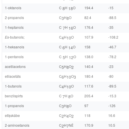
1-oktanols
C
H
O
194.4
-15
8
18
2-propanols
C
H
O
82.4
-88.5
3
8
1-heptanols
C
H
O
176.4
-35
7
16
Es
-butanols;
C
H
O
107.9
-108.2
4
10
1-heksanols
C
H
O
158
-46.7
6
14
1-pentanols
C
H
O
138.0
-78.2
5
12
acetilacetons
C
H
O
140.4
-23
5
8
2
etilacetāts
C
H
O
180.4
-80
6
10
3
1-butanols
C
H
O
117.6
-89.5
4
10
benzilspirts
C
H
O
205.4
-15.3
7
8
1-propanols
C
H
O
97
-126
3
8
etiķskābe
C
H
O
118
16.6
2
4
2
2-aminoetanols
C
H
NĒ
170.9
10.5
2
7