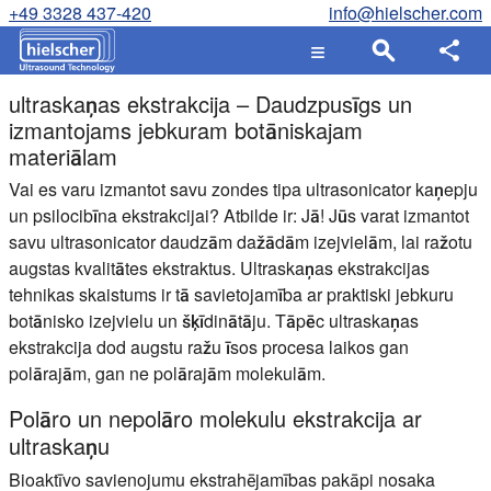
+49 3328 437-420
info@hielscher.com
ultraskaņas ekstrakcija – Daudzpusīgs un
izmantojams jebkuram botāniskajam
materiālam
Vai es varu izmantot savu zondes tipa ultrasonicator kaņepju
un psilocibīna ekstrakcijai? Atbilde ir: Jā! Jūs varat izmantot
savu ultrasonicator daudzām dažādām izejvielām, lai ražotu
augstas kvalitātes ekstraktus. Ultraskaņas ekstrakcijas
tehnikas skaistums ir tā savietojamība ar praktiski jebkuru
botānisko izejvielu un šķīdinātāju. Tāpēc ultraskaņas
ekstrakcija dod augstu ražu īsos procesa laikos gan
polārajām, gan ne polārajām molekulām.
Polāro un nepolāro molekulu ekstrakcija ar
ultraskaņu
Bioaktīvo savienojumu ekstrahējamības pakāpi nosaka