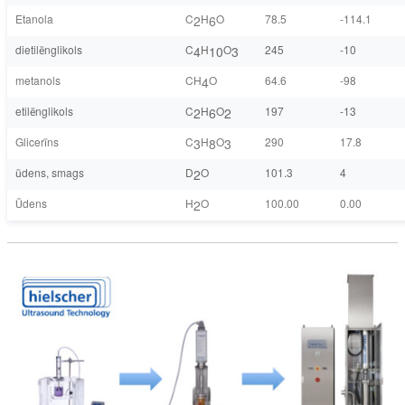
Etanola
C
H
O
78.5
-114.1
2
6
dietilēnglikols
C
H
O
245
-10
4
10
3
metanols
CH
O
64.6
-98
4
etilēnglikols
C
H
O
197
-13
2
6
2
Glicerīns
C
H
O
290
17.8
3
8
3
ūdens, smags
D
O
101.3
4
2
Ūdens
H
O
100.00
0.00
2