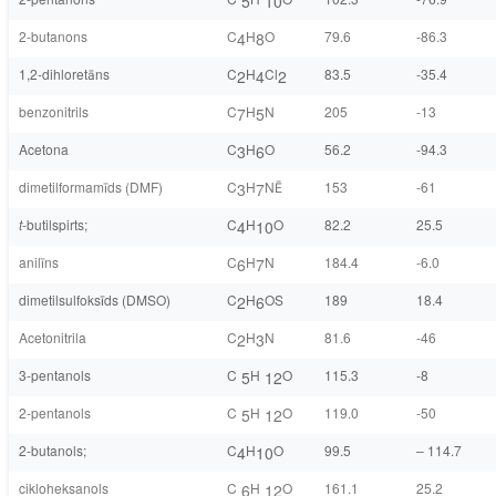
5
10
2-butanons
C
H
O
79.6
-86.3
4
8
1,2-dihloretāns
C
H
Cl
83.5
-35.4
2
4
2
benzonitrils
C
H
N
205
-13
7
5
Acetona
C
H
O
56.2
-94.3
3
6
dimetilformamīds (DMF)
C
H
NĒ
153
-61
3
7
t
-butilspirts;
C
H
O
82.2
25.5
4
10
anilīns
C
H
N
184.4
-6.0
6
7
dimetilsulfoksīds (DMSO)
C
H
OS
189
18.4
2
6
Acetonitrila
C
H
N
81.6
-46
2
3
3-pentanols
C
H
O
115.3
-8
5
12
2-pentanols
C
H
O
119.0
-50
5
12
2-butanols;
C
H
O
99.5
– 114.7
4
10
cikloheksanols
C
H
O
161.1
25.2
6
12