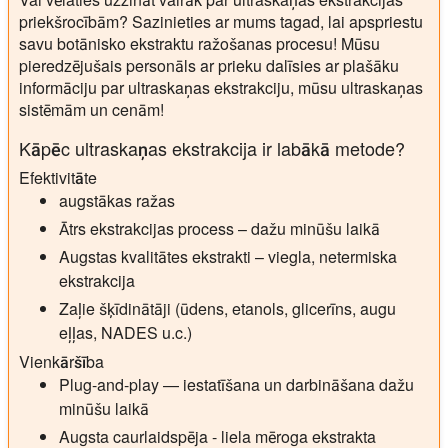
priekšrocībām? Sazinieties ar mums tagad, lai apspriestu
savu botānisko ekstraktu ražošanas procesu! Mūsu
pieredzējušais personāls ar prieku dalīsies ar plašāku
informāciju par ultraskaņas ekstrakciju, mūsu ultraskaņas
sistēmām un cenām!
Kāpēc ultraskaņas ekstrakcija ir labākā metode?
Efektivitāte
augstākas ražas
Ātrs ekstrakcijas process – dažu minūšu laikā
Augstas kvalitātes ekstrakti – viegla, netermiska
ekstrakcija
Zaļie šķīdinātāji (ūdens, etanols, glicerīns, augu
eļļas, NADES u.c.)
Vienkāršība
Plug-and-play — iestatīšana un darbināšana dažu
minūšu laikā
Augsta caurlaidspēja - liela mēroga ekstrakta