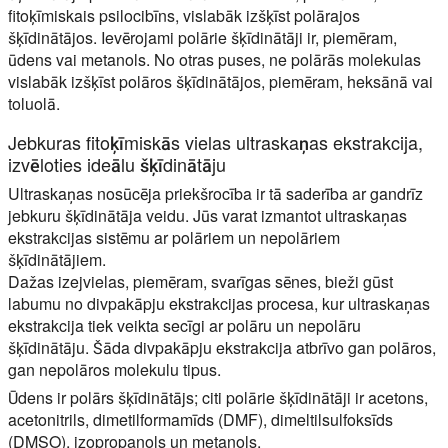
fitoķīmiskais psilocibīns, vislabāk izšķīst polārajos
šķīdinātājos. Ievērojami polārie šķīdinātāji ir, piemēram,
ūdens vai metanols. No otras puses, ne polārās molekulas
vislabāk izšķīst polāros šķīdinātājos, piemēram, heksānā vai
toluolā.
Jebkuras fitoķīmiskās vielas ultraskaņas ekstrakcija,
izvēloties ideālu šķīdinātāju
Ultraskaņas nosūcēja priekšrocība ir tā saderība ar gandrīz
jebkuru šķīdinātāja veidu. Jūs varat izmantot ultraskaņas
ekstrakcijas sistēmu ar polāriem un nepolāriem
šķīdinātājiem.
Dažas izejvielas, piemēram, svarīgas sēnes, bieži gūst
labumu no divpakāpju ekstrakcijas procesa, kur ultraskaņas
ekstrakcija tiek veikta secīgi ar polāru un nepolāru
šķīdinātāju. Šāda divpakāpju ekstrakcija atbrīvo gan polāros,
gan nepolāros molekulu tipus.
Ūdens ir polārs šķīdinātājs; citi polārie šķīdinātāji ir acetons,
acetonitrils, dimetilformamīds (DMF), dimeltilsulfoksīds
(DMSO), izopropanols un metanols.