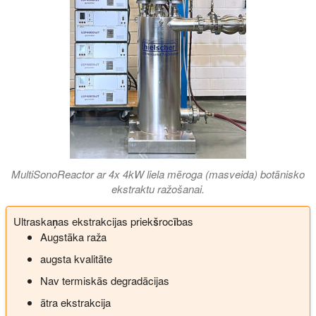
MultiSonoReactor ar 4x 4kW liela mēroga (masveida) botānisko
ekstraktu ražošanai.
Ultraskaņas ekstrakcijas priekšrocības
Augstāka raža
augsta kvalitāte
Nav termiskās degradācijas
ātra ekstrakcija