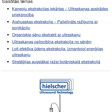
Saistītās tēmas
Kaņepju ekstrakcijas iekārtas – Ultraskaņas apstrādes
priekšrocība
Ajahuaskas ekstrakcija – Palielināts ražīgums ar
sonikāciju
Organiskie sēņu ekstrakti ar ultraskaņu
Ultraskaņas psilocibīna ekstrakcija no sēnēm
Ļoti efektīva ūdens ekstrakcija, izmantojot enerģijas
ultraskaņu
Stratēģijas augstākai ražai botāniskajā ekstrakcijā