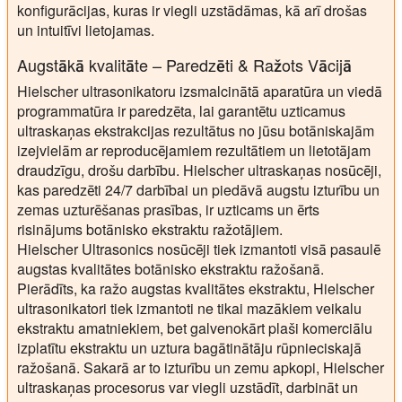
konfigurācijas, kuras ir viegli uzstādāmas, kā arī drošas
un intuitīvi lietojamas.
Augstākā kvalitāte – Paredzēti & Ražots Vācijā
Hielscher ultrasonikatoru izsmalcinātā aparatūra un viedā
programmatūra ir paredzēta, lai garantētu uzticamus
ultraskaņas ekstrakcijas rezultātus no jūsu botāniskajām
izejvielām ar reproducējamiem rezultātiem un lietotājam
draudzīgu, drošu darbību. Hielscher ultraskaņas nosūcēji,
kas paredzēti 24/7 darbībai un piedāvā augstu izturību un
zemas uzturēšanas prasības, ir uzticams un ērts
risinājums botānisko ekstraktu ražotājiem.
Hielscher Ultrasonics nosūcēji tiek izmantoti visā pasaulē
augstas kvalitātes botānisko ekstraktu ražošanā.
Pierādīts, ka ražo augstas kvalitātes ekstraktu, Hielscher
ultrasonikatori tiek izmantoti ne tikai mazākiem veikalu
ekstraktu amatniekiem, bet galvenokārt plaši komerciālu
izplatītu ekstraktu un uztura bagātinātāju rūpnieciskajā
ražošanā. Sakarā ar to izturību un zemu apkopi, Hielscher
ultraskaņas procesorus var viegli uzstādīt, darbināt un