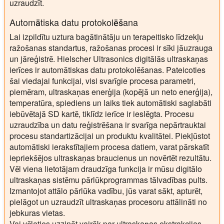
uzraudzīt.
Automātiska datu protokolēšana
Lai izpildītu uztura bagātinātāju un terapeitisko līdzekļu
ražošanas standartus, ražošanas procesi ir sīki jāuzrauga
un jāreģistrē. Hielscher Ultrasonics digitālās ultraskaņas
ierīces ir automātiskas datu protokolēšanas. Pateicoties
šai viedajai funkcijai, visi svarīgie procesa parametri,
piemēram, ultraskaņas enerģija (kopējā un neto enerģija),
temperatūra, spiediens un laiks tiek automātiski saglabāti
iebūvētajā SD kartē, tiklīdz ierīce ir ieslēgta. Procesu
uzraudzība un datu reģistrēšana ir svarīga nepārtrauktai
procesu standartizācijai un produktu kvalitātei. Piekļūstot
automātiski ierakstītajiem procesa datiem, varat pārskatīt
iepriekšējos ultraskaņas braucienus un novērtēt rezultātu.
Vēl viena lietotājam draudzīga funkcija ir mūsu digitālo
ultraskaņas sistēmu pārlūkprogrammas tālvadības pults.
Izmantojot attālo pārlūka vadību, jūs varat sākt, apturēt,
pielāgot un uzraudzīt ultraskaņas procesoru attālināti no
jebkuras vietas.
Vai vēlaties uzzināt vairāk par ultraskaņas ekstrakcijas