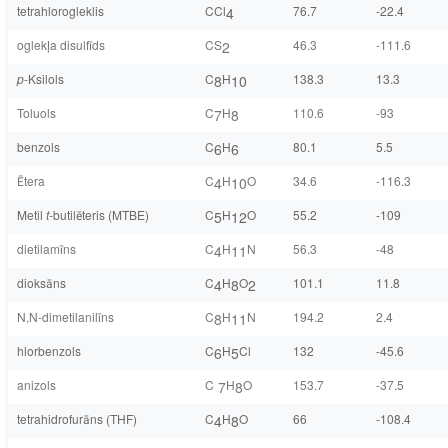
tetrahlorogleklis
CCl
76.7
-22.4
4
oglekļa disulfīds
CS
46.3
-111.6
2
p
-Ksilols
C
H
138.3
13.3
8
10
Toluols
C
H
110.6
-93
7
8
benzols
C
H
80.1
5.5
6
6
Ētera
C
H
O
34.6
-116.3
4
10
Metil
t-
butilēteris (MTBE)
C
H
O
55.2
-109
5
12
dietilamīns
C
H
N
56.3
-48
4
11
dioksāns
C
H
O
101.1
11.8
4
8
2
N,N-dimetilanilīns
C
H
N
194.2
2.4
8
11
hlorbenzols
C
H
Cl
132
-45.6
6
5
anizols
C
H
O
153.7
-37.5
7
8
tetrahidrofurāns (THF)
C
H
O
66
-108.4
4
8