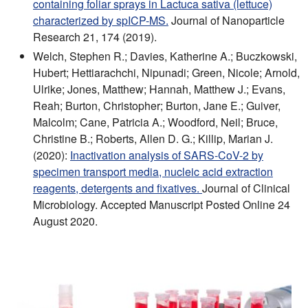
containing foliar sprays in Lactuca sativa (lettuce)
characterized by spICP-MS.
Journal of Nanoparticle
Research 21, 174 (2019).
Welch, Stephen R.; Davies, Katherine A.; Buczkowski,
Hubert; Hettiarachchi, Nipunadi; Green, Nicole; Arnold,
Ulrike; Jones, Matthew; Hannah, Matthew J.; Evans,
Reah; Burton, Christopher; Burton, Jane E.; Guiver,
Malcolm; Cane, Patricia A.; Woodford, Neil; Bruce,
Christine B.; Roberts, Allen D. G.; Killip, Marian J.
(2020):
Inactivation analysis of SARS-CoV-2 by
specimen transport media, nucleic acid extraction
reagents, detergents and fixatives.
Journal of Clinical
Microbiology. Accepted Manuscript Posted Online 24
August 2020.