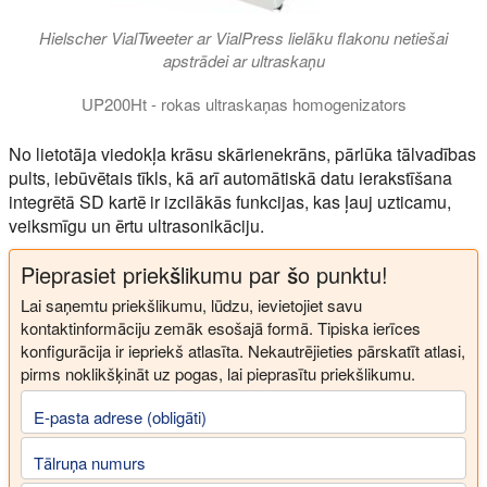
Hielscher VialTweeter ar VialPress lielāku flakonu netiešai
apstrādei ar ultraskaņu
UP200Ht - rokas ultraskaņas homogenizators
Ultrasonikatori UP200Ht un UP200St ir gan jaudīgi 200W homog
No lietotāja viedokļa krāsu skārienekrāns, pārlūka tālvadības
pults, iebūvētais tīkls, kā arī automātiskā datu ierakstīšana
integrētā SD kartē ir izcilākās funkcijas, kas ļauj uzticamu,
veiksmīgu un ērtu ultrasonikāciju.
Pieprasiet priekšlikumu par šo punktu!
Lai saņemtu priekšlikumu, lūdzu, ievietojiet savu
kontaktinformāciju zemāk esošajā formā. Tipiska ierīces
konfigurācija ir iepriekš atlasīta. Nekautrējieties pārskatīt atlasi,
pirms noklikšķināt uz pogas, lai pieprasītu priekšlikumu.
E-pasta adrese (obligāti)
Tālruņa numurs