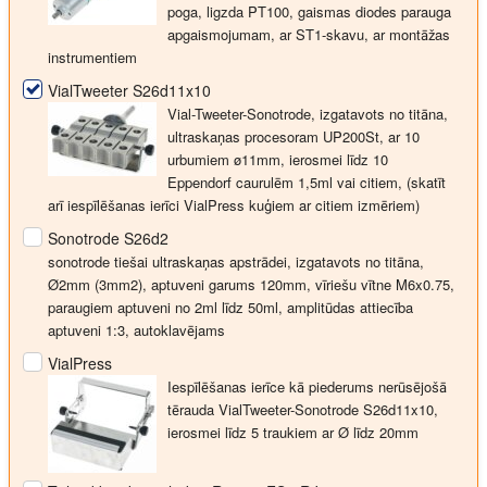
poga, ligzda PT100, gaismas diodes parauga
apgaismojumam, ar ST1-skavu, ar montāžas
instrumentiem
VialTweeter S26d11x10
Vial-Tweeter-Sonotrode, izgatavots no titāna,
ultraskaņas procesoram UP200St, ar 10
urbumiem ø11mm, ierosmei līdz 10
Eppendorf caurulēm 1,5ml vai citiem, (skatīt
arī iespīlēšanas ierīci VialPress kuģiem ar citiem izmēriem)
Sonotrode S26d2
sonotrode tiešai ultraskaņas apstrādei, izgatavots no titāna,
Ø2mm (3mm2), aptuveni garums 120mm, vīriešu vītne M6x0.75,
paraugiem aptuveni no 2ml līdz 50ml, amplitūdas attiecība
aptuveni 1:3, autoklavējams
VialPress
Iespīlēšanas ierīce kā piederums nerūsējošā
tērauda VialTweeter-Sonotrode S26d11x10,
ierosmei līdz 5 traukiem ar Ø līdz 20mm