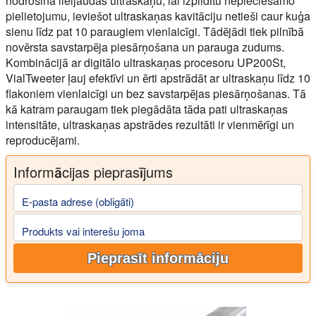
nodrošina lieljaudas ultraskaņu, lai izpildītu nepieciešamo
pielietojumu, ieviešot ultraskaņas kavitāciju netieši caur kuģa
sienu līdz pat 10 paraugiem vienlaicīgi. Tādējādi tiek pilnībā
novērsta savstarpēja piesārņošana un parauga zudums.
Kombinācijā ar digitālo ultraskaņas procesoru UP200St,
VialTweeter ļauj efektīvi un ērti apstrādāt ar ultraskaņu līdz 10
flakoniem vienlaicīgi un bez savstarpējas piesārņošanas. Tā
kā katram paraugam tiek piegādāta tāda pati ultraskaņas
intensitāte, ultraskaņas apstrādes rezultāti ir vienmērīgi un
reproducējami.
Informācijas pieprasījums
E-pasta adrese (obligāti)
Produkts vai interešu joma
Pieprasīt informāciju