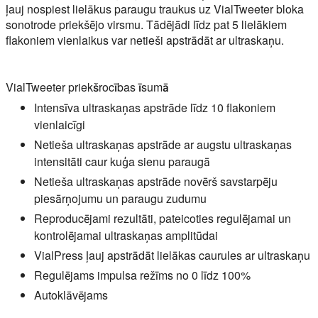
ļauj nospiest lielākus paraugu traukus uz VialTweeter bloka
sonotrode priekšējo virsmu. Tādējādi līdz pat 5 lielākiem
flakoniem vienlaikus var netieši apstrādāt ar ultraskaņu.
VialTweeter priekšrocības īsumā
Intensīva ultraskaņas apstrāde līdz 10 flakoniem
vienlaicīgi
Netieša ultraskaņas apstrāde ar augstu ultraskaņas
intensitāti caur kuģa sienu paraugā
Netieša ultraskaņas apstrāde novērš savstarpēju
piesārņojumu un paraugu zudumu
Reproducējami rezultāti, pateicoties regulējamai un
kontrolējamai ultraskaņas amplitūdai
VialPress ļauj apstrādāt lielākas caurules ar ultraskaņu
Regulējams impulsa režīms no 0 līdz 100%
Autoklāvējams