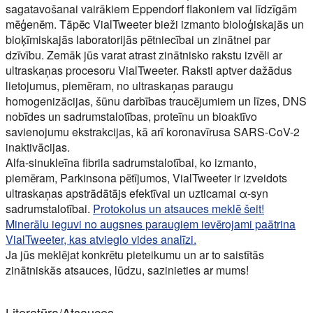
sagatavošanai vairākiem Eppendorf flakoniem vai līdzīgām
mēģenēm. Tāpēc VialTweeter bieži izmanto bioloģiskajās un
bioķīmiskajās laboratorijās pētniecībai un zinātnei par
dzīvību. Zemāk jūs varat atrast zinātnisko rakstu izvēli ar
ultraskaņas procesoru VialTweeter. Raksti aptver dažādus
lietojumus, piemēram, no ultraskaņas paraugu
homogenizācijas, šūnu darbības traucējumiem un līzes, DNS
nobīdes un sadrumstalotības, proteīnu un bioaktīvo
savienojumu ekstrakcijas, kā arī koronavīrusa SARS-CoV-2
inaktivācijas.
Alfa-sinukleīna fibrila sadrumstalotībai, ko izmanto,
piemēram, Parkinsona pētījumos, VialTweeter ir izveidots
ultraskaņas apstrādātājs efektīvai un uzticamai α-syn
sadrumstalotībai.
Protokolus un atsauces meklē šeit!
Minerālu ieguvi no augsnes paraugiem ievērojami paātrina
VialTweeter, kas atvieglo vides analīzi.
Ja jūs meklējat konkrētu pieteikumu un ar to saistītās
zinātniskās atsauces, lūdzu, sazinieties ar mums!
Literatūra/Atsauces