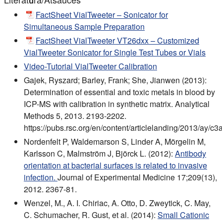
FactSheet VialTweeter – Sonicator for
Simultaneous Sample Preparation
FactSheet VialTweeter VT26dxx – Customized
VialTweeter Sonicator for Single Test Tubes or Vials
Video-Tutorial VialTweeter Calibration
Gajek, Ryszard; Barley, Frank; She, Jianwen (2013):
Determination of essential and toxic metals in blood by
ICP-MS with calibration in synthetic matrix. Analytical
Methods 5, 2013. 2193-2202.
https://pubs.rsc.org/en/content/articlelanding/2013/ay/c
Nordenfelt P, Waldemarson S, Linder A, Mörgelin M,
Karlsson C, Malmström J, Björck L. (2012):
Antibody
orientation at bacterial surfaces is related to invasive
infection.
Journal of Experimental Medicine 17;209(13),
2012. 2367-81.
Wenzel, M., A. I. Chiriac, A. Otto, D. Zweytick, C. May,
C. Schumacher, R. Gust, et al. (2014):
Small Cationic