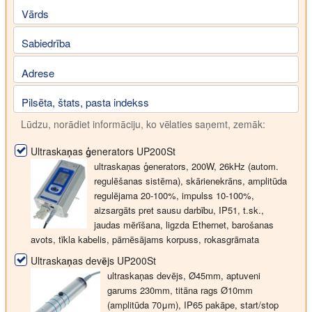
Vārds
Sabiedrība
Adrese
Pilsēta, štats, pasta indekss
Lūdzu, norādiet informāciju, ko vēlaties saņemt, zemāk:
Ultraskaņas ģenerators UP200St
ultraskaņas ģenerators, 200W, 26kHz (autom.
regulēšanas sistēma), skārienekrāns, amplitūda
regulējama 20-100%, impulss 10-100%,
aizsargāts pret sausu darbību, IP51, t.sk.,
jaudas mērīšana, ligzda Ethernet, barošanas
avots, tīkla kabelis, pārnēsājams korpuss, rokasgrāmata
Ultraskaņas devējs UP200St
ultraskaņas devējs, Ø45mm, aptuveni
garums 230mm, titāna rags Ø10mm
(amplitūda 70μm), IP65 pakāpe, start/stop