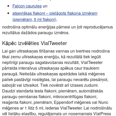
Falcon caurules
un
atsevišķas flakoni – pielāgots flakona izmēram
(piemēram, 5 ml flakoni),
nodrošina optimālu enerģijas pārnesi un ļoti reproducējamus
rezultātus dažādos paraugu izmēros.
Kāpēc izvēlēties VialTweeter
Lai gan ultraskaņas tīrīšanas vannas un tvertnes nodrošina
tikai zemu ultraskaņas enerģiju, kā rezultātā tiek iegūti
nepilnīgi paraugu sagatavošanas rezultāti, VialTweeter
pārraida intensīvus ultraskaņas spēkus caur traukiem
paraugā. Netiešās ultraskaņas apstrādes laikā mēģenes
paliek pastāvīgi noslēgtas, lai paraugu nevarētu piesārņot,
sabojāt vai iztvaikot. Tiek novērsti arī izlases zudumi.
Daudzi standarta testa flakoni, piemēram, automātiskās
paraugu ņemšanas flakoni, mikrocentrifūgas flakoni,
reaģenta flakoni, piemēram, Eppendorf mēģenes vai Nunc
mēģenes ar 1 līdz 5 ml, iederas VialTweeter. Lai nodrošinātu
vēl lielāku elastību, regulējamais un noņemamais VialPress