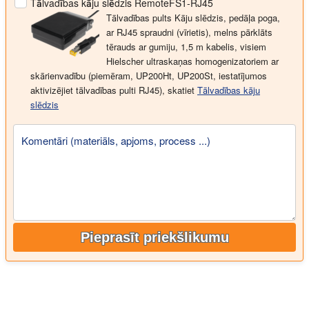
Tālvadības kāju slēdzis RemoteFS1-RJ45
Tālvadības pults Kāju slēdzis, pedāļa poga,
ar RJ45 spraudni (vīrietis), melns pārklāts
tērauds ar gumiju, 1,5 m kabelis, visiem
Hielscher ultraskaņas homogenizatoriem ar
skārienvadību (piemēram, UP200Ht, UP200St, iestatījumos
aktivizējiet tālvadības pulti RJ45), skatiet
Tālvadības kāju
slēdzis
Komentāri (materiāls, apjoms, process ...)
Pieprasīt priekšlikumu