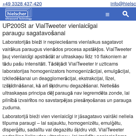
+49 3328 437-420
info@hiels
UP200St ar VialTweeter vienlaicīgai
paraugu sagatavošanai
Laboratorijās bieži ir nepieciešams vienlaikus sagatavot
vairākus paraugus vienādos procesa apstākļos. VialTweeter
ļauj vienlaicīgi apstrādāt ar ultraskaņu līdz 10 flakoniem ar
tādu pašu intensitāti. Tādējādi VialTweeter ir uzticams
laboratorijas homogenizators homogenizācijai, emulgācijai,
izkliedēšanai un deagglomerācijai, ekstrakcijai, līzei,
izšķīdināšanai, kā arī šķidrumu degazēšanai. Netiešās
ultraskaņas principa dēļ paraugā nav iegremdēta zonde, lai
pilnībā izvairītos no savstarpējas piesārņošanas un parauga
zuduma.
Laboratorijā bieži vien vienlaicīgi ir jāsagatavo vairāki neliela
tilpuma paraugi – lai sajauktu, homogenizētu, emulģētu,
disperģētu, sadalītu vai degazētu šķidru vidi. VialTweeter