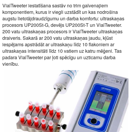
VialTweeter iestatīšana sastāv no trim galvenajiem
komponentiem, kurus ir viegli uzstādīt un kas nodrošina
augstu lietotājdraudzīgumu un darba komfortu: ultraskaņas
procesors UP200St-G, devējs UP200St-T un VialTweeter.
200 vatu ultraskaņas procesors ir VialTweeter ultraskaņas
draiveris. Sakarā ar 200 vatu ultraskaņas jaudu, kļūst
iespējams apstrādāt ar ultraskaņu līdz 10 flakoniem ar
ultraskaņas intensitāti līdz 10 vatiem uz katru mēģeni. Tas
padara VialTweeter par ļoti spēcīgu un uzticamu darba
vienību.