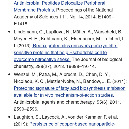
Antimicrobial Peptides Delocalize Peripheral
Membrane Proteins.
Proceedings of the National
Academy of Sciences 111, No. 14, 2014. E1409–
E1418.
Lindemann, C., Lupilova, N., Müller, A., Warscheid, B.,
Meyer, H. E., Kuhlmann, K., Eisenacher, M., Leichert, L.
I. (2013):
Redox proteomics uncovers peroxynitrite-
sensitive proteins that help Escherichia coli to
overcome nitrosative stress.
The Journal of biological
chemistry, 288(27), 2013. 19698–19714.
Wenzel, M., Patra, M., Albrecht, D., Chen, D. Y.,
Nicolaou, K. C., Metzler-Nolte, N., Bandow, J. E. (2011):
Proteomic signature of fatty acid biosynthesis inhibition
available for in vivo mechanism-of-action studies.
Antimicrobial agents and chemotherapy, 55(6), 2011.
2590–2596.
Laughton, S., Laycock, A., von der Kammer, F. et al.
(2019):
Persistence of copper-based nanoparticle-