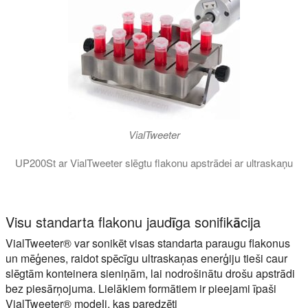
VialTweeter
UP200St ar VialTweeter slēgtu flakonu apstrādei ar ultraskaņu
VialTweeter ir unikāla ultraskaņas sistēma vienlaicīgai ultras
Visu standarta flakonu jaudīga sonifikācija
VialTweeter® var sonikēt visas standarta paraugu flakonus
un mēģenes, raidot spēcīgu ultraskaņas enerģiju tieši caur
slēgtām konteinera sieniņām, lai nodrošinātu drošu apstrādi
bez piesārņojuma. Lielākiem formātiem ir pieejami īpaši
VialTweeter® modeļi, kas paredzēti