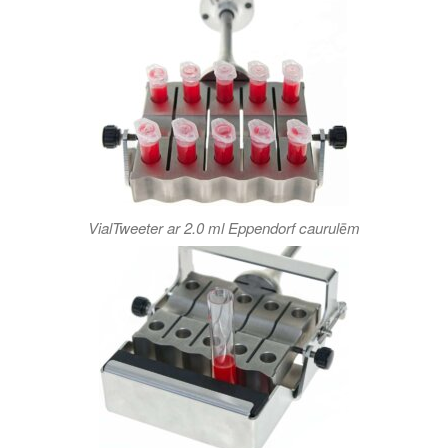
VialTweeter ar 2.0 ml Eppendorf caurulēm