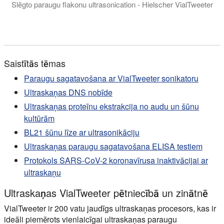
Slēgto paraugu flakonu ultrasonication - Hielscher VialTweeter
n this video, we showcase a specialized version of the Hielsch
Saistītās tēmas
Paraugu sagatavošana ar VialTweeter sonikatoru
Ultraskaņas DNS nobīde
Ultraskaņas proteīnu ekstrakcija no audu un šūnu
kultūrām
BL21 šūnu līze ar ultrasonikāciju
Ultraskaņas paraugu sagatavošana ELISA testiem
Protokols SARS-CoV-2 koronavīrusa inaktivācijai ar
ultraskaņu
Ultraskaņas VialTweeter pētniecībā un zinātnē
VialTweeter ir 200 vatu jaudīgs ultraskaņas procesors, kas ir
ideāli piemērots vienlaicīgai ultraskaņas paraugu