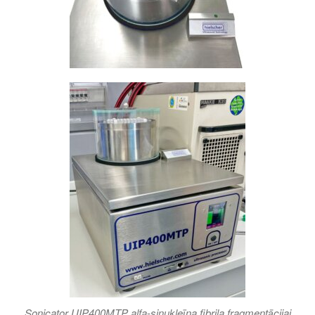
Sonicator UIP400MTP alfa-sinukleīna fibrila fragmentācijai