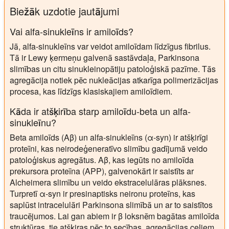
Biežāk uzdotie jautājumi
Vai alfa-sinukleīns ir amiloīds?
Jā, alfa-sinukleīns var veidot amiloīdam līdzīgus fibrilus.
Tā ir Lewy ķermeņu galvenā sastāvdaļa, Parkinsona
slimības un citu sinukleinopātiju patoloģiskā pazīme. Tās
agregācija notiek pēc nukleācijas atkarīga polimerizācijas
procesa, kas līdzīgs klasiskajiem amiloīdiem.
Kāda ir atšķirība starp amiloīdu-beta un alfa-
sinukleīnu?
Beta amiloīds (Aβ) un alfa-sinukleīns (α-syn) ir atšķirīgi
proteīni, kas neirodeģeneratīvo slimību gadījumā veido
patoloģiskus agregātus. Aβ, kas iegūts no amiloīda
prekursora proteīna (APP), galvenokārt ir saistīts ar
Alcheimera slimību un veido ekstracelulāras plāksnes.
Turpretī α-syn ir presinaptisks neironu proteīns, kas
saplūst intracelulāri Parkinsona slimībā un ar to saistītos
traucējumos. Lai gan abiem ir β loksnēm bagātas amiloīda
struktūras, tie atšķiras pēc to secības, agregācijas ceļiem