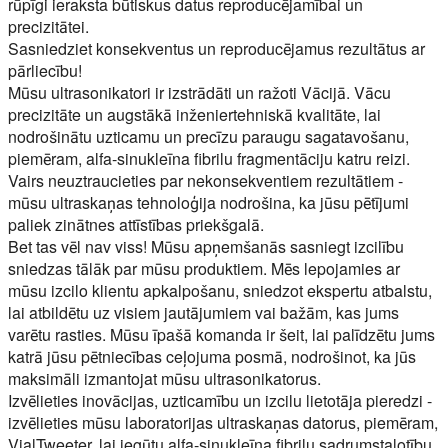
rūpīgi ieraksta būtiskus datus reproducējamībai un
precizitātei.
Sasniedziet konsekventus un reproducējamus rezultātus ar
pārliecību!
Mūsu ultrasonikatori ir izstrādāti un ražoti Vācijā. Vācu
precizitāte un augstākā inženiertehniskā kvalitāte, lai
nodrošinātu uzticamu un precīzu paraugu sagatavošanu,
piemēram, alfa-sinukleīna fibrilu fragmentāciju katru reizi.
Vairs neuztraucieties par nekonsekventiem rezultātiem -
mūsu ultraskaņas tehnoloģija nodrošina, ka jūsu pētījumi
paliek zinātnes attīstības priekšgalā.
Bet tas vēl nav viss! Mūsu apņemšanās sasniegt izcilību
sniedzas tālāk par mūsu produktiem. Mēs lepojamies ar
mūsu izcilo klientu apkalpošanu, sniedzot ekspertu atbalstu,
lai atbildētu uz visiem jautājumiem vai bažām, kas jums
varētu rasties. Mūsu īpašā komanda ir šeit, lai palīdzētu jums
katrā jūsu pētniecības ceļojuma posmā, nodrošinot, ka jūs
maksimāli izmantojat mūsu ultrasonikatorus.
Izvēlieties inovācijas, uzticamību un izcilu lietotāja pieredzi -
izvēlieties mūsu laboratorijas ultraskaņas datorus, piemēram,
VialTweeter, lai iegūtu alfa-sinukleīna fibrilu sadrumstalotību.