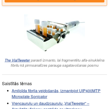
The VialTweeter
parasti izmanto, lai fragmentētu alfa-sinukleīna
fibrilu kā pirmsanalīzes parauga sagatavošanas posmu
Saistītās tēmas
Amiloīda fibrila veidošanās, izmantojot UIP400MTP
Microplate Sonicator
Viencauruļu un daudzcauruļu „VialTweeter” –