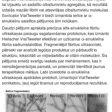
lai izjauktu un sadalītu olbaltumvielu agregātus, kā rezultātā
izdalās mazāki fibrili vai atsevišķas olbaltumvielu molekulas.
Sonicator VialTweeter ir bieži izmantota ierīce ar α-
sinukleīnu saistītos pētījumos šim nolūkam.
Daudzi pētījumi apraksta precīzus alfa-sinukleīna fibrilu
ultraskaņas paraugu sagatavošanas protokolus, kas izmanto
Hielscher VialTweeter efektīvai un uzticamai α-sinukleīna
fibrila sadrumstalotībai. Fragmentējot fibrilus ultrasoniski,
pētnieki var analizēt iegūtos produktus un pārbaudīt to
struktūru, toksicitāti un mijiedarbību ar citām molekulām. Šis
pētījums sniedz svarīgu ieskatu par mehānismiem, kas ir
neirodeģenerācijas pamatā, un potenciāli identificē jaunus
terapeitiskos mērķus. Labi izveidotie α-sinukleīna
ultraskaņas apstrādes protokoli, izmantojot VialTweeter
sonikatoru, ļauj iegūt ticamus un reproducējamus rezultātus.