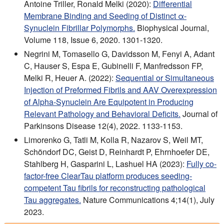
Antoine Triller, Ronald Melki (2020):
Differential
Membrane Binding and Seeding of Distinct α-
Synuclein Fibrillar Polymorphs.
Biophysical Journal,
Volume 118, Issue 6, 2020. 1301-1320.
Negrini M, Tomasello G, Davidsson M, Fenyi A, Adant
C, Hauser S, Espa E, Gubinelli F, Manfredsson FP,
Melki R, Heuer A. (2022):
Sequential or Simultaneous
Injection of Preformed Fibrils and AAV Overexpression
of Alpha-Synuclein Are Equipotent in Producing
Relevant Pathology and Behavioral Deficits.
Journal of
Parkinsons Disease 12(4), 2022. 1133-1153.
Limorenko G, Tatli M, Kolla R, Nazarov S, Weil MT,
Schöndorf DC, Geist D, Reinhardt P, Ehrnhoefer DE,
Stahlberg H, Gasparini L, Lashuel HA (2023):
Fully co-
factor-free ClearTau platform produces seeding-
competent Tau fibrils for reconstructing pathological
Tau aggregates.
Nature Communications 4;14(1), July
2023.