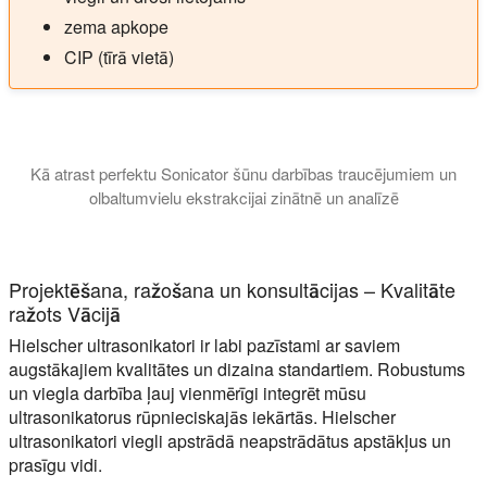
zema apkope
CIP (tīrā vietā)
Kā atrast perfektu Sonicator šūnu darbības traucējumiem un
olbaltumvielu ekstrakcijai zinātnē un analīzē
Šī apmācība izskaidro, kāda veida sonikators ir vislabākais j
Projektēšana, ražošana un konsultācijas – Kvalitāte
ražots Vācijā
Hielscher ultrasonikatori ir labi pazīstami ar saviem
augstākajiem kvalitātes un dizaina standartiem. Robustums
un viegla darbība ļauj vienmērīgi integrēt mūsu
ultrasonikatorus rūpnieciskajās iekārtās. Hielscher
ultrasonikatori viegli apstrādā neapstrādātus apstākļus un
prasīgu vidi.