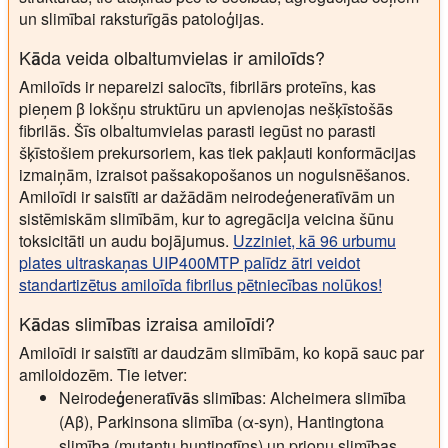
un slimībai raksturīgās patoloģijas.
Kāda veida olbaltumvielas ir amiloīds?
Amiloīds ir nepareizi salocīts, fibrilārs proteīns, kas
pieņem β lokšņu struktūru un apvienojas nešķīstošās
fibrilās. Šīs olbaltumvielas parasti iegūst no parasti
šķīstošiem prekursoriem, kas tiek pakļauti konformācijas
izmaiņām, izraisot pašsakopošanos un nogulsnēšanos.
Amiloīdi ir saistīti ar dažādām neirodeģeneratīvām un
sistēmiskām slimībām, kur to agregācija veicina šūnu
toksicitāti un audu bojājumus.
Uzziniet, kā 96 urbumu
plates ultraskaņas UIP400MTP palīdz ātri veidot
standartizētus amiloīda fibrilus pētniecības nolūkos!
Kādas slimības izraisa amiloīdi?
Amiloīdi ir saistīti ar daudzām slimībām, ko kopā sauc par
amiloidozēm. Tie ietver:
Neirodeģeneratīvās slimības:
Alcheimera slimība
(Aβ), Parkinsona slimība (α-syn), Hantingtona
slimība (mutantu huntingtīns) un prionu slimības