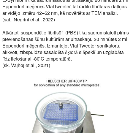
Eppendorf mēģenēs VialTweeter, lai radītu fibrilāras daļiņas
ar vidējo izmēru 42–52 nm, kā novērtēts ar TEM analīzi.
(sal.: Negrini et al., 2022)
Atkārtoti suspendētie fibrils91 (PBS) tika sadrumstaloti pirms
pievienošanas šūnu kultūrām ar ultraskaņu 20 minūtes 2 ml
Eppendorf mēģenēs, izmantojot Vial Tweeter sonikatoru,
alikvoti, zibspuldze sasaldēta šķidrā slāpeklī un uzglabāta
līdz lietošanai -80 ̊C temperatūrā.
(sk. Vajhøj et al., 2021)