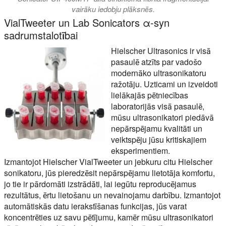
vairāku iedobju plāksnēs.
VialTweeter un Lab Sonicators α-syn
sadrumstalotībai
Hielscher Ultrasonics ir visā
pasaulē atzīts par vadošo
modernāko ultrasonikatoru
ražotāju. Uzticami un izveidoti
lielākajās pētniecības
laboratorijās visā pasaulē,
mūsu ultrasonikatori piedāvā
nepārspējamu kvalitāti un
veiktspēju jūsu kritiskajiem
eksperimentiem.
Izmantojot Hielscher VialTweeter un jebkuru citu Hielscher
sonikatoru, jūs pieredzēsit nepārspējamu lietotāja komfortu,
jo tie ir pārdomāti izstrādāti, lai iegūtu reproducējamus
rezultātus, ērtu lietošanu un nevainojamu darbību. Izmantojot
automātiskās datu ierakstīšanas funkcijas, jūs varat
koncentrēties uz savu pētījumu, kamēr mūsu ultrasonikatori