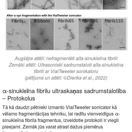
Augšējie attēli: nefragmentēti alfa-sinukleīna fibrili
Zemāki attēli: Ultrasoniski sadrumstaloti alfa-sinukleīna
fibrili ar VialTweeter sonikatoru
(pētījums un attēli: ©Dieriks et al., 2022)
α-sinukleīna fibrilu ultraskaņas sadrumstalotība
– Protokolus
Tā kā daudzi pētnieki izmanto VialTweeter sonicator kā
vēlamo fragmentācijas tehniku, lai radītu vienveidīgus α-
sinukleīna fibrila fragmentus, izveidotie protokoli ir viegli
pieejami. Zemāk jūs varat atrast dažus piemērus