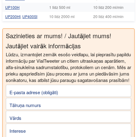
UP100H
1 līdz 500 ml
10 līdz 200 ml/min
UP200Ht
,
UP400St
10 līdz 2000 ml
20 līdz 400 ml/min
Sazinieties ar mums! / Jautājiet mums!
Jautājiet vairāk informācijas
Lūdzu, izmantojiet zemāk esošo veidlapu, lai pieprasītu papildu
informāciju par VialTweeter un citiem ultraskaņas aparātiem,
alfa-sinukleīna sadrumstalotību, protokoliem un cenām. Mēs ar
prieku apspriedīsim jūsu procesu ar jums un piedāvāsim jums
sonikatoru, kas atbilst jūsu paraugu sagatavošanas prasībām!
E-pasta adrese (obligāti)
Tālruņa numurs
Vārds
Interese