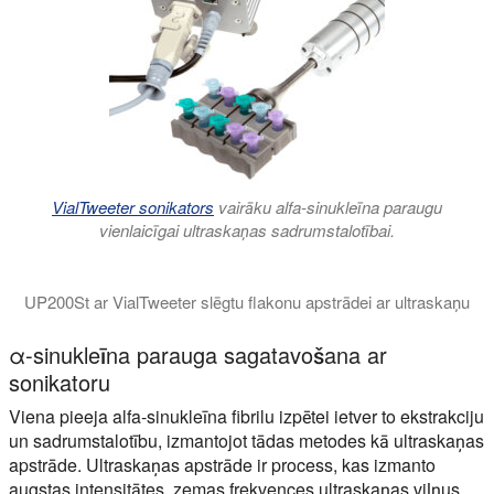
VialTweeter sonikators
vairāku alfa-sinukleīna paraugu
vienlaicīgai ultraskaņas sadrumstalotībai.
UP200St ar VialTweeter slēgtu flakonu apstrādei ar ultraskaņu
VialTweeter ir unikāla ultraskaņas sistēma vienlaicīgai ultras
α-sinukleīna parauga sagatavošana ar
sonikatoru
Viena pieeja alfa-sinukleīna fibrilu izpētei ietver to ekstrakciju
un sadrumstalotību, izmantojot tādas metodes kā ultraskaņas
apstrāde. Ultraskaņas apstrāde ir process, kas izmanto
augstas intensitātes, zemas frekvences ultraskaņas viļņus,