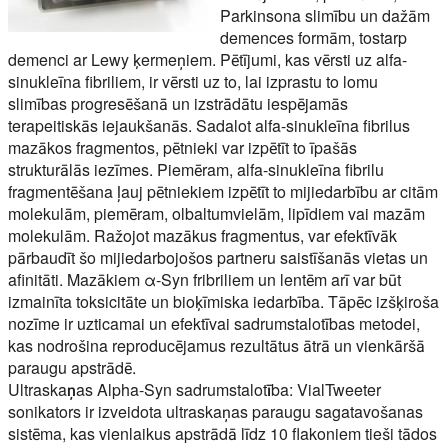
Parkinsona slimību un dažām
demences formām, tostarp
demenci ar Lewy ķermeņiem. Pētījumi, kas vērsti uz alfa-
sinukleīna fibriliem, ir vērsti uz to, lai izprastu to lomu
slimības progresēšanā un izstrādātu iespējamās
terapeitiskās iejaukšanās. Sadalot alfa-sinukleīna fibrilus
mazākos fragmentos, pētnieki var izpētīt to īpašās
strukturālās iezīmes. Piemēram, alfa-sinukleīna fibrilu
fragmentēšana ļauj pētniekiem izpētīt to mijiedarbību ar citām
molekulām, piemēram, olbaltumvielām, lipīdiem vai mazām
molekulām. Ražojot mazākus fragmentus, var efektīvāk
pārbaudīt šo mijiedarbojošos partneru saistīšanās vietas un
afinitāti. Mazākiem α-Syn fribriliem un lentēm arī var būt
izmainīta toksicitāte un bioķīmiska iedarbība. Tāpēc izšķiroša
nozīme ir uzticamai un efektīvai sadrumstalotības metodei,
kas nodrošina reproducējamus rezultātus ātrā un vienkāršā
paraugu apstrādē.
Ultraskaņas Alpha-Syn sadrumstalotība:
VialTweeter
sonikators ir izveidota ultraskaņas paraugu sagatavošanas
sistēma, kas vienlaikus apstrādā līdz 10 flakoniem tieši tādos