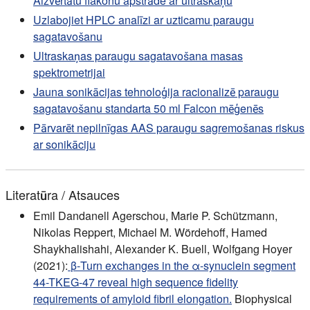
Aizvērtātu flakonu apstrāde ar ultraskaņu
Uzlabojiet HPLC analīzi ar uzticamu paraugu
sagatavošanu
Ultraskaņas paraugu sagatavošana masas
spektrometrijai
Jauna sonikācijas tehnoloģija racionalizē paraugu
sagatavošanu standarta 50 ml Falcon mēģenēs
Pārvarēt nepilnīgas AAS paraugu sagremošanas riskus
ar sonikāciju
Literatūra / Atsauces
Emil Dandanell Agerschou, Marie P. Schützmann,
Nikolas Reppert, Michael M. Wördehoff, Hamed
Shaykhalishahi, Alexander K. Buell, Wolfgang Hoyer
(2021):
β-Turn exchanges in the α-synuclein segment
44-TKEG-47 reveal high sequence fidelity
requirements of amyloid fibril elongation.
Biophysical