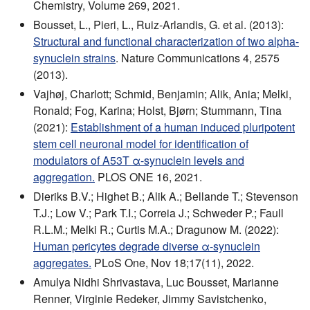
Chemistry, Volume 269, 2021.
Bousset, L., Pieri, L., Ruiz-Arlandis, G. et al. (2013):
Structural and functional characterization of two alpha-
synuclein strains
. Nature Communications 4, 2575
(2013).
Vajhøj, Charlott; Schmid, Benjamin; Alik, Ania; Melki,
Ronald; Fog, Karina; Holst, Bjørn; Stummann, Tina
(2021):
Establishment of a human induced pluripotent
stem cell neuronal model for identification of
modulators of A53T α-synuclein levels and
aggregation.
PLOS ONE 16, 2021.
Dieriks B.V.; Highet B.; Alik A.; Bellande T.; Stevenson
T.J.; Low V.; Park T.I.; Correia J.; Schweder P.; Faull
R.L.M.; Melki R.; Curtis M.A.; Dragunow M. (2022):
Human pericytes degrade diverse α-synuclein
aggregates.
PLoS One, Nov 18;17(11), 2022.
Amulya Nidhi Shrivastava, Luc Bousset, Marianne
Renner, Virginie Redeker, Jimmy Savistchenko,