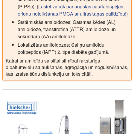
(PrPSc). (
Lasiet vairāk par augstas caurlaidspējas
prionu noteikšanas PMCA ar ultraskaņas palīdzību!
)
Sistēmiskās amiloidozes:
Gaismas ķēdes (AL)
amiloidoze, transtiretīna (ATTR) amiloidoze un
sekundārā (AA) amiloidoze.
Lokalizētas amiloidozes:
Saliņu amiloīdu
polipeptīds (IAPP) 2. tipa diabēta gadījumā.
Katrai ar amiloīdu saistītai slimībai raksturīga
olbaltumvielu sajaukšanās, agregācija un nogulsnēšanās,
kas izraisa šūnu disfunkciju un toksicitāti.