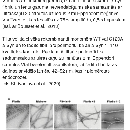
Vienots α-sinukleīna garums, izmantojot ultraskaņu:
α-syn
fibrilu un lentu garuma neviendabīgums tika samazināts ar
ultraskaņu 20 minūtes uz ledus 2 ml Eppendorf mēģenēs
VialTweeter, kas iestatīts uz 75% amplitūdu, 0,5 s impulsiem.
(sal. ar Bousset et al., 2013)
Tika veikta cilvēka rekombinantā monomēra WT vai S129A
a-Syn un to radīto fibrillāro polimorfu, kā arī a-Syn 1–110
kvalitātes kontrole. Pēc tam fibrillārie polimorfi tika
sadrumstaloti ar ultraskaņu 20 minūtes 2 ml Eppendorf
caurulēs VialTweeter ultrasonikatorā, lai radītu fibrillāras
daļiņas ar vidējo izmēru 42–52 nm, kas ir piemērotas
endocitozei.
(sk. Shrivastava et al., 2020)