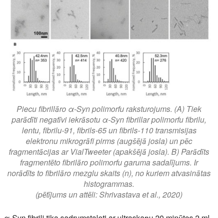
Piecu fibrillāro α-Syn polimorfu raksturojums. (A) Tiek
parādīti negatīvi iekrāsotu α-Syn fibrillar polimorfu fibrilu,
lentu, fibrilu-91, fibrils-65 un fibrils-110 transmisijas
elektronu mikrogrāfi pirms (augšējā josla) un pēc
fragmentācijas ar VialTweeter (apakšējā josla). B) Parādīts
fragmentēto fibrilāro polimorfu garuma sadalījums. Ir
norādīts to fibrilāro mezglu skaits (n), no kuriem atvasinātas
histogrammas.
(pētījums un attēli: Shrivastava et al., 2020)
α-Syn fibrili tika sadrumstaloti ar ultraskaņu 20 minūtes 2 ml