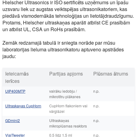
Hielscher Ultrasonics ir ISO sertificēts uzņēmums un īpašu
uzsvaru liek uz augstas veiktspējas ultrasonikatoriem, kas
piedāvā vismodernākās tehnoloģijas un lietotājdraudzīgumu.
Protams, Hielscher ultraskaņas aparāti atbilst CE prasībām
un atbilst UL, CSA un RoHs prasībām.
Zemāk redzamajā tabulā ir sniegta norāde par mūsu
laboratorijas lieluma ultrasonikatoru aptuveno apstrādes
jaudu:
Ieteicamās
Partijas apjoms
Plūsmas ātrums
ierīces
UIP400MTP
vairāku iedobju /
n.p.
mikrotitru plāksnes
Ultraskaņas CupHorn
CupHorn flakoniem vai
n.p.
vārglāzei
GDmini2
Ultraskaņas
n.p.
mikroplūsmas reaktors
VialTweeter
0.5 līdz 1,5 ml
n.p.