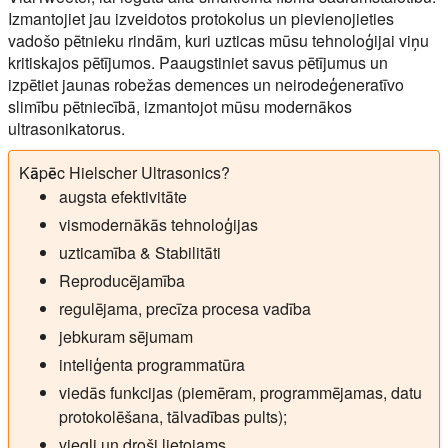
Izmantojiet jau izveidotos protokolus un pievienojieties
vadošo pētnieku rindām, kuri uzticas mūsu tehnoloģijai viņu
kritiskajos pētījumos. Paaugstiniet savus pētījumus un
izpētiet jaunas robežas demences un neirodeģeneratīvo
slimību pētniecībā, izmantojot mūsu modernākos
ultrasonikatorus.
Kāpēc Hielscher Ultrasonics?
augsta efektivitāte
vismodernākās tehnoloģijas
uzticamība & Stabilitāti
Reproducējamība
regulējama, precīza procesa vadība
jebkuram sējumam
inteliģenta programmatūra
viedās funkcijas (piemēram, programmējamas, datu
protokolēšana, tālvadības pults);
viegli un droši lietojams