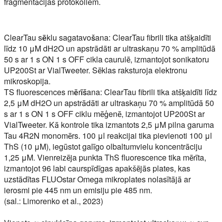
fragmentācijas protokoliem.
ClearTau sēklu sagatavošana:
ClearTau fibrili tika atšķaidīti
līdz 10 μM dH2O un apstrādāti ar ultraskaņu 70 % amplitūdā
50 s ar 1 s ON 1 s OFF cikla caurulē, izmantojot sonikatoru
UP200St ar VialTweeter. Sēklas raksturoja elektronu
mikroskopija.
TS fluorescences mērīšana:
ClearTau fibrili tika atšķaidīti līdz
2,5 μM dH2O un apstrādāti ar ultraskaņu 70 % amplitūdā 50
s ar 1 s ON 1 s OFF ciklu mēģenē, izmantojot UP200St ar
VialTweeter. Kā kontrole tika izmantots 2,5 μM pilna garuma
Tau 4R2N monomērs. 100 μl reakcijai tika pievienoti 100 μl
ThS (10 μM), iegūstot galīgo olbaltumvielu koncentrāciju
1,25 μM. Vienreizēja punkta ThS fluorescence tika mērīta,
izmantojot 96 labi caurspīdīgas apakšējās plates, kas
uzstādītas FLUOstar Omega mikroplates nolasītājā ar
ierosmi pie 445 nm un emisiju pie 485 nm.
(sal.: Limorenko et al., 2023)