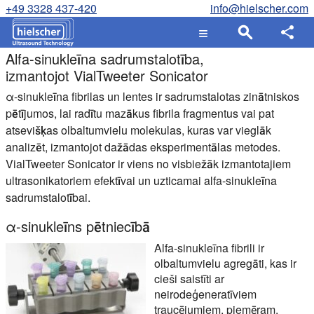
+49 3328 437-420
info@hielscher.com
Alfa-sinukleīna sadrumstalotība,
izmantojot VialTweeter Sonicator
α-sinukleīna fibrilas un lentes ir sadrumstalotas zinātniskos
pētījumos, lai radītu mazākus fibrila fragmentus vai pat
atsevišķas olbaltumvielu molekulas, kuras var vieglāk
analizēt, izmantojot dažādas eksperimentālas metodes.
VialTweeter Sonicator ir viens no visbiežāk izmantotajiem
ultrasonikatoriem efektīvai un uzticamai alfa-sinukleīna
sadrumstalotībai.
α-sinukleīns pētniecībā
Alfa-sinukleīna fibrili ir
olbaltumvielu agregāti, kas ir
cieši saistīti ar
neirodeģeneratīviem
traucējumiem, piemēram,