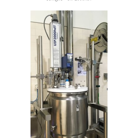
ულტრაბგერითი ჰომოგენიზატორი UIP2000hdT ბოტანიკური