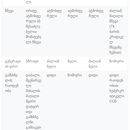
ლი
წნევა
ორივე,
ატმოსფე
ატმოსფე
ატმოსფე
ძალიან
ატმოსფე
რული
რული
რული
მაღალი
რული ან
წნევა
შესაძლე
(74
ბელია
ბარის
მომატებუ
კრიტიკუ
ლი წნევა
ლ
წნევაზე
ზემოთ)
გენერაცი
სწრაფი
ძალიან
ნელი
ძალიან
ზომიერი
ის დრო
ნელი
ნელი
გამხსნე
დაბალი,
დიდი
ზომიერი
დიდი
დიდი
ლის
მცენარეუ
რაოდენ
რაოდენ
ლი
ობით
ობა
მასალის
სუპერკრ
მაღალი
იტიკული
მყარი
CO2
დატვირ
თვა
გამხსნე
ლში,
განსაკუთ