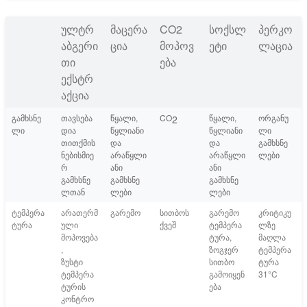
ულტრ
მაცერა
CO2
სოქსლ
პერკო
აბგერი
ცია
მოპოვ
ეტი
ლაცია
თი
ება
ექსტრ
აქცია
გამხსნე
თავსება
წყალი,
CO
წყალი,
ორგანუ
2
ლი
დია
წყლიანი
წყლიანი
ლი
თითქმის
და
და
გამხსნე
ნებისმიე
არაწყლი
არაწყლი
ლები
რ
ანი
ანი
გამხსნე
გამხსნე
გამხსნე
ლთან
ლები
ლები
ტემპერა
არათერმ
გარემო
სითბოს
გარემო
კრიტიკუ
ტურა
ული
ქვეშ
ტემპერა
ლზე
მოპოვება
ტურა,
მაღლა
,
ზოგჯერ
ტემპერა
ზუსტი
სითბო
ტურა
ტემპერა
გამოიყენ
31°C
ტურის
ება
კონტრო