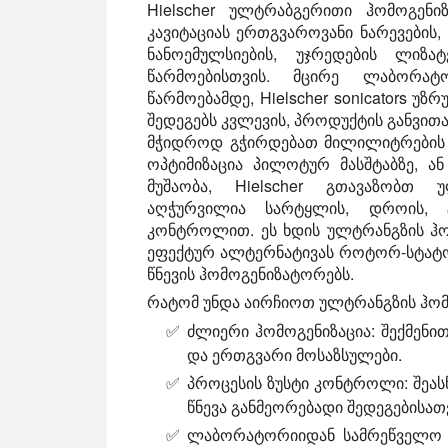
Hielscher ულტრაბგერითი ჰომოგენ
კავიტაციას ერთგვაროვანი ნარევების,
ნანოემულსიების, უჯრედების ლიზა
წარმოებისთვის. მცირე ლაბორატ
წარმოებამდე, Hielscher sonicators 
შედეგებს კვლევის, პროდუქტის განვითა
მჭიდროდ გჭირდებათ მილილიტრების 
ოპტიმიზაცია პილოტურ მასშტაბზე, ა
მუშაობა, Hielscher გთავაზობთ 
აღჭურვილია სარტყლის, დროის, ტ
კონტროლით. ეს ხდის ულტრანგზის ჰომ
ეფექტურ ალტერნატივას როტორ-სტატო
წნევის ჰომოგენიზატორებს.
რატომ უნდა აირჩიოთ ულტრანგზის ჰო
ძლიერი ჰომოგენიზაცია:
შექმენით
და ერთგვარი მოსაზსულები.
პროცესის ზუსტი კონტროლი:
შეას
წნევა განმეორებადი შედეგებისათ
ლაბორატორიიდან სამრეწველო მ