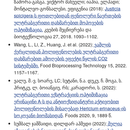
ზამორა-გასგა, ვიქტორ მანუელი; იაჰია, ელჰადი;
მონტალვო-გონსალესი, ეფიგენია (2018):
Justicia
spicigera-ს ფოთლებიდან ფენოლური ნაერთების
ულტრაბგერითი დახმარებით მოპოვების
ოპტიმიზაცია.
კვების მეცნიერება და
ბიოტექნოლოგია 27, 2018. 1093–1102.
Wang, L., Li, Z., Huang, J. et al. (2022):
ვაშლის
ქერცლიდან პოლიფენოლების ულტრაბგერითი
დახმარებით ამოღების ეფექტი წყლის CO2
სისტემებში.
Food Bioprocessing Technology 15, 2022.
1157–1167.
ვალუ, მ.-ვ. სოარე, LC; სუტანი, ნ.ა. დუკუ, ჩ. მოგა, ს.
ჰრიტკუ, ლ. ბოიანგიუ, რს; კარადორი, ს. (2022):
ულტრაბგერითი ექსტრაქციის ოპტიმიზაცია
ერინაცინი A-ს და ანტიოქსიდანტური აქტივობით
პოლიფენოლების მისაღებად Hericium erinaceus-ის
სოკოვანი ბიომასიდან
. Foods 2020, 9, 1889 წ.
სუმბალ ჯამშაიდი, დილდარ აჰმედი (2022):
მელია