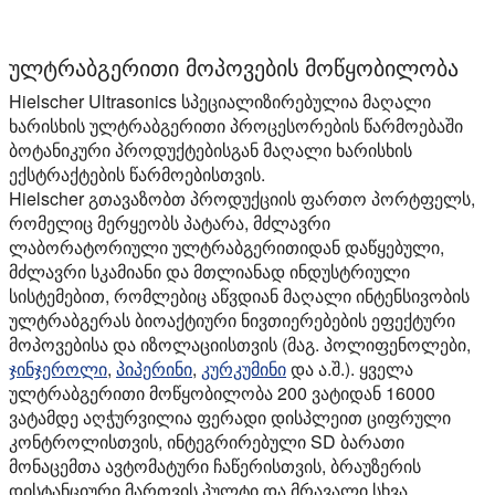
ულტრაბგერითი მოპოვების მოწყობილობა
Hielscher Ultrasonics სპეციალიზირებულია მაღალი
ხარისხის ულტრაბგერითი პროცესორების წარმოებაში
ბოტანიკური პროდუქტებისგან მაღალი ხარისხის
ექსტრაქტების წარმოებისთვის.
Hielscher გთავაზობთ პროდუქციის ფართო პორტფელს,
რომელიც მერყეობს პატარა, მძლავრი
ლაბორატორიული ულტრაბგერითიდან დაწყებული,
მძლავრი სკამიანი და მთლიანად ინდუსტრიული
სისტემებით, რომლებიც აწვდიან მაღალი ინტენსივობის
ულტრაბგერას ბიოაქტიური ნივთიერებების ეფექტური
მოპოვებისა და იზოლაციისთვის (მაგ. პოლიფენოლები,
ჯინჯეროლი
,
პიპერინი
,
კურკუმინი
და ა.შ.). ყველა
ულტრაბგერითი მოწყობილობა 200 ვატიდან 16000
ვატამდე აღჭურვილია ფერადი დისპლეით ციფრული
კონტროლისთვის, ინტეგრირებული SD ბარათი
მონაცემთა ავტომატური ჩაწერისთვის, ბრაუზერის
დისტანციური მართვის პულტი და მრავალი სხვა