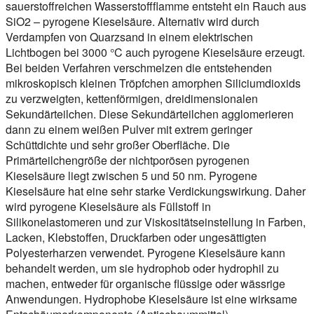
sauerstoffreichen Wasserstoffflamme entsteht ein Rauch aus
SiO2 – pyrogene Kieselsäure. Alternativ wird durch
Verdampfen von Quarzsand in einem elektrischen
Lichtbogen bei 3000 °C auch pyrogene Kieselsäure erzeugt.
Bei beiden Verfahren verschmelzen die entstehenden
mikroskopisch kleinen Tröpfchen amorphen Siliciumdioxids
zu verzweigten, kettenförmigen, dreidimensionalen
Sekundärteilchen. Diese Sekundärteilchen agglomerieren
dann zu einem weißen Pulver mit extrem geringer
Schüttdichte und sehr großer Oberfläche. Die
Primärteilchengröße der nichtporösen pyrogenen
Kieselsäure liegt zwischen 5 und 50 nm. Pyrogene
Kieselsäure hat eine sehr starke Verdickungswirkung. Daher
wird pyrogene Kieselsäure als Füllstoff in
Silikonelastomeren und zur Viskositätseinstellung in Farben,
Lacken, Klebstoffen, Druckfarben oder ungesättigten
Polyesterharzen verwendet. Pyrogene Kieselsäure kann
behandelt werden, um sie hydrophob oder hydrophil zu
machen, entweder für organische flüssige oder wässrige
Anwendungen. Hydrophobe Kieselsäure ist eine wirksame