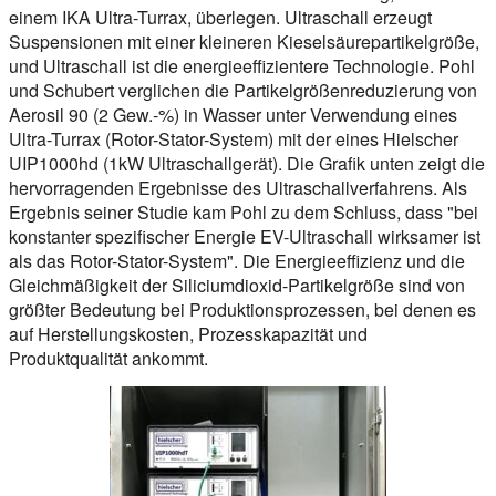
einem IKA Ultra-Turrax, überlegen. Ultraschall erzeugt
Suspensionen mit einer kleineren Kieselsäurepartikelgröße,
und Ultraschall ist die energieeffizientere Technologie. Pohl
und Schubert verglichen die Partikelgrößenreduzierung von
Aerosil 90 (2 Gew.-%) in Wasser unter Verwendung eines
Ultra-Turrax (Rotor-Stator-System) mit der eines Hielscher
UIP1000hd (1kW Ultraschallgerät). Die Grafik unten zeigt die
hervorragenden Ergebnisse des Ultraschallverfahrens. Als
Ergebnis seiner Studie kam Pohl zu dem Schluss, dass "bei
konstanter spezifischer Energie EV-Ultraschall wirksamer ist
als das Rotor-Stator-System". Die Energieeffizienz und die
Gleichmäßigkeit der Siliciumdioxid-Partikelgröße sind von
größter Bedeutung bei Produktionsprozessen, bei denen es
auf Herstellungskosten, Prozesskapazität und
Produktqualität ankommt.