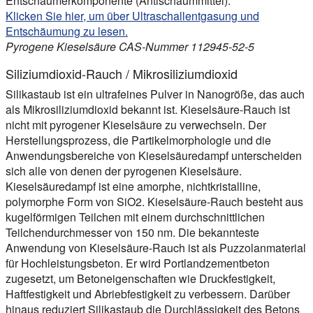
Entschäumerkomponente (Antischaummittel).
Klicken Sie hier, um über Ultraschallentgasung und
Entschäumung zu lesen.
Pyrogene Kieselsäure CAS-Nummer 112945-52-5
Siliziumdioxid-Rauch / Mikrosiliziumdioxid
Silikastaub ist ein ultrafeines Pulver in Nanogröße, das auch
als Mikrosiliziumdioxid bekannt ist. Kieselsäure-Rauch ist
nicht mit pyrogener Kieselsäure zu verwechseln. Der
Herstellungsprozess, die Partikelmorphologie und die
Anwendungsbereiche von Kieselsäuredampf unterscheiden
sich alle von denen der pyrogenen Kieselsäure.
Kieselsäuredampf ist eine amorphe, nichtkristalline,
polymorphe Form von SiO2. Kieselsäure-Rauch besteht aus
kugelförmigen Teilchen mit einem durchschnittlichen
Teilchendurchmesser von 150 nm. Die bekannteste
Anwendung von Kieselsäure-Rauch ist als Puzzolanmaterial
für Hochleistungsbeton. Er wird Portlandzementbeton
zugesetzt, um Betoneigenschaften wie Druckfestigkeit,
Haftfestigkeit und Abriebfestigkeit zu verbessern. Darüber
hinaus reduziert Silikastaub die Durchlässigkeit des Betons