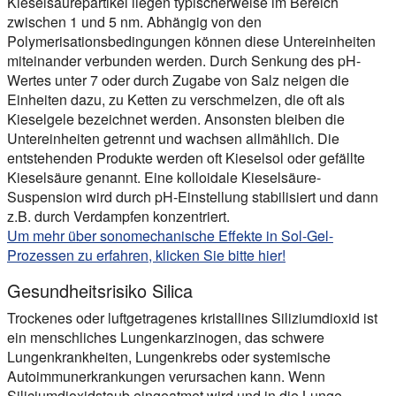
Kieselsäurepartikel liegen typischerweise im Bereich
zwischen 1 und 5 nm. Abhängig von den
Polymerisationsbedingungen können diese Untereinheiten
miteinander verbunden werden. Durch Senkung des pH-
Wertes unter 7 oder durch Zugabe von Salz neigen die
Einheiten dazu, zu Ketten zu verschmelzen, die oft als
Kieselgele bezeichnet werden. Ansonsten bleiben die
Untereinheiten getrennt und wachsen allmählich. Die
entstehenden Produkte werden oft Kieselsol oder gefällte
Kieselsäure genannt. Eine kolloidale Kieselsäure-
Suspension wird durch pH-Einstellung stabilisiert und dann
z.B. durch Verdampfen konzentriert.
Um mehr über sonomechanische Effekte in Sol-Gel-
Prozessen zu erfahren, klicken Sie bitte hier!
Gesundheitsrisiko Silica
Trockenes oder luftgetragenes kristallines Siliziumdioxid ist
ein menschliches Lungenkarzinogen, das schwere
Lungenkrankheiten, Lungenkrebs oder systemische
Autoimmunerkrankungen verursachen kann. Wenn
Siliciumdioxidstaub eingeatmet wird und in die Lunge