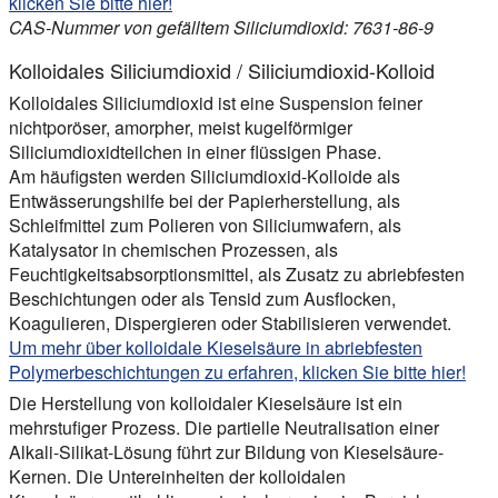
klicken Sie bitte hier!
CAS-Nummer von gefälltem Siliciumdioxid: 7631-86-9
Kolloidales Siliciumdioxid / Siliciumdioxid-Kolloid
Kolloidales Siliciumdioxid ist eine Suspension feiner
nichtporöser, amorpher, meist kugelförmiger
Siliciumdioxidteilchen in einer flüssigen Phase.
Am häufigsten werden Siliciumdioxid-Kolloide als
Entwässerungshilfe bei der Papierherstellung, als
Schleifmittel zum Polieren von Siliciumwafern, als
Katalysator in chemischen Prozessen, als
Feuchtigkeitsabsorptionsmittel, als Zusatz zu abriebfesten
Beschichtungen oder als Tensid zum Ausflocken,
Koagulieren, Dispergieren oder Stabilisieren verwendet.
Um mehr über kolloidale Kieselsäure in abriebfesten
Polymerbeschichtungen zu erfahren, klicken Sie bitte hier!
Die Herstellung von kolloidaler Kieselsäure ist ein
mehrstufiger Prozess. Die partielle Neutralisation einer
Alkali-Silikat-Lösung führt zur Bildung von Kieselsäure-
Kernen. Die Untereinheiten der kolloidalen