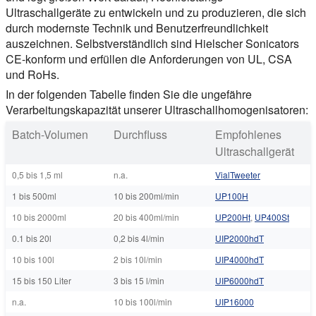
Ultraschallgeräte zu entwickeln und zu produzieren, die sich
durch modernste Technik und Benutzerfreundlichkeit
auszeichnen. Selbstverständlich sind Hielscher Sonicators
CE-konform und erfüllen die Anforderungen von UL, CSA
und RoHs.
In der folgenden Tabelle finden Sie die ungefähre
Verarbeitungskapazität unserer Ultraschallhomogenisatoren:
Batch-Volumen
Durchfluss
Empfohlenes
Ultraschallgerät
0,5 bis 1,5 ml
n.a.
VialTweeter
1 bis 500ml
10 bis 200ml/min
UP100H
10 bis 2000ml
20 bis 400ml/min
UP200Ht
,
UP400St
0.1 bis 20l
0,2 bis 4l/min
UIP2000hdT
10 bis 100l
2 bis 10l/min
UIP4000hdT
15 bis 150 Liter
3 bis 15 l/min
UIP6000hdT
n.a.
10 bis 100l/min
UIP16000