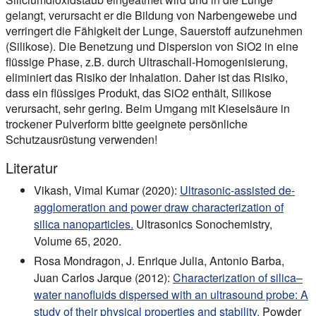
gelangt, verursacht er die Bildung von Narbengewebe und
verringert die Fähigkeit der Lunge, Sauerstoff aufzunehmen
(Silikose). Die Benetzung und Dispersion von SiO2 in eine
flüssige Phase, z.B. durch Ultraschall-Homogenisierung,
eliminiert das Risiko der Inhalation. Daher ist das Risiko,
dass ein flüssiges Produkt, das SiO2 enthält, Silikose
verursacht, sehr gering. Beim Umgang mit Kieselsäure in
trockener Pulverform bitte geeignete persönliche
Schutzausrüstung verwenden!
Literatur
Vikash, Vimal Kumar (2020):
Ultrasonic-assisted de-
agglomeration and power draw characterization of
silica nanoparticles.
Ultrasonics Sonochemistry,
Volume 65, 2020.
Rosa Mondragon, J. Enrique Julia, Antonio Barba,
Juan Carlos Jarque (2012):
Characterization of silica–
water nanofluids dispersed with an ultrasound probe: A
study of their physical properties and stability.
Powder