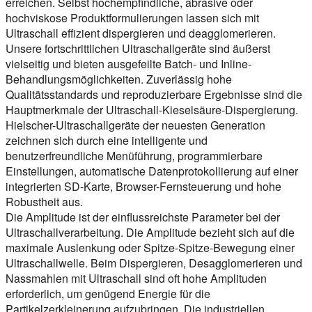
erreichen. Selbst hochempfindliche, abrasive oder
hochviskose Produktformulierungen lassen sich mit
Ultraschall effizient dispergieren und deagglomerieren.
Unsere fortschrittlichen Ultraschallgeräte sind äußerst
vielseitig und bieten ausgefeilte Batch- und Inline-
Behandlungsmöglichkeiten. Zuverlässig hohe
Qualitätsstandards und reproduzierbare Ergebnisse sind die
Hauptmerkmale der Ultraschall-Kieselsäure-Dispergierung.
Hielscher-Ultraschallgeräte der neuesten Generation
zeichnen sich durch eine intelligente und
benutzerfreundliche Menüführung, programmierbare
Einstellungen, automatische Datenprotokollierung auf einer
integrierten SD-Karte, Browser-Fernsteuerung und hohe
Robustheit aus.
Die Amplitude ist der einflussreichste Parameter bei der
Ultraschallverarbeitung. Die Amplitude bezieht sich auf die
maximale Auslenkung oder Spitze-Spitze-Bewegung einer
Ultraschallwelle. Beim Dispergieren, Desagglomerieren und
Nassmahlen mit Ultraschall sind oft hohe Amplituden
erforderlich, um genügend Energie für die
Partikelzerkleinerung aufzubringen. Die industriellen