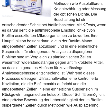
Methoden wie Ausplattieren,
Koloniezählung oder Messung
der optischen Dichte. Die
Beschallung ist ein
entscheidender Schritt bei biofilmbasierten MHK-Tests, wenn
es darum geht, die antimikrobielle Empfindlichkeit von
Biofilm-assoziierten Mikroorganismen zu bewerten. Ihre
Hauptfunktion besteht darin, die in der Biofilm-Matrix
eingebetteten Zellen abzulösen und in eine einheitliche
Suspension für eine genaue Analyse zu dispergieren.
Biofilme sind im Vergleich zu planktonischen Zellen
wesentlich widerstandsfähiger gegen antimikrobielle Mittel,
so dass ein genaues Ablösen für zuverlässinge
Analyseergebnisse entscheidend ist. Während dieses
Prozesses erzeugen Ultraschallwellen eine kontrollierte
Kavitation, die die Biofilmmatrix aufbricht und die
eingebetteten Zellen in eine einheitliche Suspension im
Rückgewinnungsmedium freisetzt. Dieser Schritt ermöglicht
eine präzise Bewertung der Lebensfähigkeit der im Biofilm
dispergierten Zellen durch Methoden wie Ausplattierung,