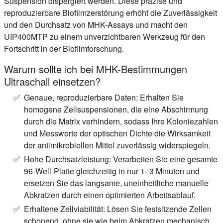
Suspension dispergiert werden. Diese präzise und
reproduzierbare Biofilmzerstörung erhöht die Zuverlässigkeit
und den Durchsatz von MHK-Assays und macht den
UIP400MTP zu einem unverzichtbaren Werkzeug für den
Fortschritt in der Biofilmforschung.
Warum sollte ich bei MHK-Bestimmungen
Ultraschall einsetzen?
Genaue, reproduzierbare Daten:
Erhalten Sie
homogene Zellsuspensionen, die eine Abschirmung
durch die Matrix verhindern, sodass Ihre Koloniezahlen
und Messwerte der optischen Dichte die Wirksamkeit
der antimikrobiellen Mittel zuverlässig widerspiegeln.
Hohe Durchsatzleistung:
Verarbeiten Sie eine gesamte
96-Well-Platte gleichzeitig in nur 1–3 Minuten und
ersetzen Sie das langsame, uneinheitliche manuelle
Abkratzen durch einen optimierten Arbeitsablauf.
Erhaltene Zellviabilität:
Lösen Sie festsitzende Zellen
schonend, ohne sie wie beim Abkratzen mechanisch