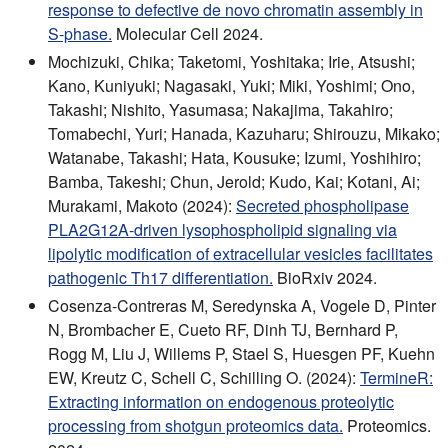
response to defective de novo chromatin assembly in
S-phase.
Molecular Cell 2024.
Mochizuki, Chika; Taketomi, Yoshitaka; Irie, Atsushi;
Kano, Kuniyuki; Nagasaki, Yuki; Miki, Yoshimi; Ono,
Takashi; Nishito, Yasumasa; Nakajima, Takahiro;
Tomabechi, Yuri; Hanada, Kazuharu; Shirouzu, Mikako;
Watanabe, Takashi; Hata, Kousuke; Izumi, Yoshihiro;
Bamba, Takeshi; Chun, Jerold; Kudo, Kai; Kotani, Ai;
Murakami, Makoto (2024):
Secreted phospholipase
PLA2G12A-driven lysophospholipid signaling via
lipolytic modification of extracellular vesicles facilitates
pathogenic Th17 differentiation.
BioRxiv 2024.
Cosenza-Contreras M, Seredynska A, Vogele D, Pinter
N, Brombacher E, Cueto RF, Dinh TJ, Bernhard P,
Rogg M, Liu J, Willems P, Stael S, Huesgen PF, Kuehn
EW, Kreutz C, Schell C, Schilling O. (2024):
TermineR:
Extracting information on endogenous proteolytic
processing from shotgun proteomics data.
Proteomics.