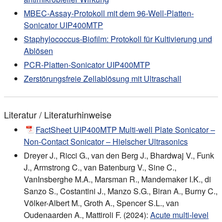
MBEC-Assay-Protokoll mit dem 96-Well-Platten-
Sonicator UIP400MTP
Staphylococcus-Biofilm: Protokoll für Kultivierung und
Ablösen
PCR-Platten-Sonicator UIP400MTP
Zerstörungsfreie Zellablösung mit Ultraschall
Literatur / Literaturhinweise
FactSheet UIP400MTP Multi-well Plate Sonicator –
Non-Contact Sonicator – Hielscher Ultrasonics
Dreyer J., Ricci G., van den Berg J., Bhardwaj V., Funk
J., Armstrong C., van Batenburg V., Sine C.,
VanInsberghe M.A., Marsman R., Mandemaker I.K., di
Sanzo S., Costantini J., Manzo S.G., Biran A., Burny C.,
Völker-Albert M., Groth A., Spencer S.L., van
Oudenaarden A., Mattiroli F. (2024):
Acute multi-level