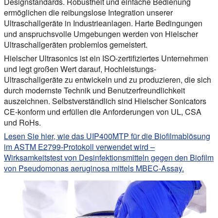
Designstandards. Robustheit und einfache Bedienung
ermöglichen die reibungslose Integration unserer
Ultraschallgeräte in Industrieanlagen. Harte Bedingungen
und anspruchsvolle Umgebungen werden von Hielscher
Ultraschallgeräten problemlos gemeistert.
Hielscher Ultrasonics ist ein ISO-zertifiziertes Unternehmen
und legt großen Wert darauf, Hochleistungs-
Ultraschallgeräte zu entwickeln und zu produzieren, die sich
durch modernste Technik und Benutzerfreundlichkeit
auszeichnen. Selbstverständlich sind Hielscher Sonicators
CE-konform und erfüllen die Anforderungen von UL, CSA
und RoHs.
Lesen Sie hier, wie das UIP400MTP für die Biofilmablösung
im ASTM E2799-Protokoll verwendet wird –
Wirksamkeitstest von Desinfektionsmitteln gegen den Biofilm
von Pseudomonas aeruginosa mittels MBEC-Assay.