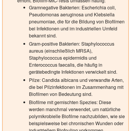
erhöht. Biofilm-MIC-Tests umfassen häufig:
Gramnegative Bakterien: Escherichia coli,
Pseudomonas aeruginosa und Klebsiella
pneumoniae, die für die Bildung von Biofilmen
bei Infektionen und im industriellen Umfeld
bekannt sind.
Gram-positive Bakterien: Staphylococcus
aureus (einschließlich MRSA),
Staphylococcus epidermidis und
Enterococcus faecalis, die häufig in
gerätebedingte Infektionen verwickelt sind.
Pilze: Candida albicans und verwandte Arten,
die bei Pilzinfektionen im Zusammenhang mit
Biofilmen von Bedeutung sind.
Biofilme mit gemischten Spezies: Diese
werden manchmal verwendet, um natürliche
polymikrobielle Biofilme nachzubilden, wie sie
beispielsweise bei chronischen Wunden oder
industriellem Biofouling vorkommen.