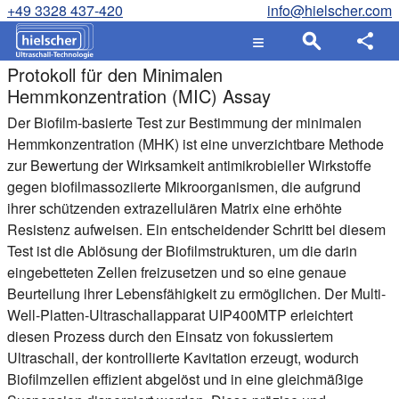
+49 3328 437-420
info@hielscher.com
Protokoll für den Minimalen
Hemmkonzentration (MIC) Assay
Der Biofilm-basierte Test zur Bestimmung der minimalen
Hemmkonzentration (MHK) ist eine unverzichtbare Methode
zur Bewertung der Wirksamkeit antimikrobieller Wirkstoffe
gegen biofilmassoziierte Mikroorganismen, die aufgrund
ihrer schützenden extrazellulären Matrix eine erhöhte
Resistenz aufweisen. Ein entscheidender Schritt bei diesem
Test ist die Ablösung der Biofilmstrukturen, um die darin
eingebetteten Zellen freizusetzen und so eine genaue
Beurteilung ihrer Lebensfähigkeit zu ermöglichen. Der Multi-
Well-Platten-Ultraschallapparat UIP400MTP erleichtert
diesen Prozess durch den Einsatz von fokussiertem
Ultraschall, der kontrollierte Kavitation erzeugt, wodurch
Biofilmzellen effizient abgelöst und in eine gleichmäßige