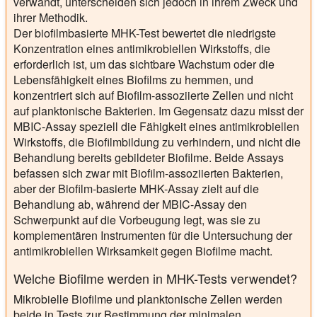
verwandt, unterscheiden sich jedoch in ihrem Zweck und
ihrer Methodik.
Der biofilmbasierte MHK-Test bewertet die niedrigste
Konzentration eines antimikrobiellen Wirkstoffs, die
erforderlich ist, um das sichtbare Wachstum oder die
Lebensfähigkeit eines Biofilms zu hemmen, und
konzentriert sich auf Biofilm-assoziierte Zellen und nicht
auf planktonische Bakterien. Im Gegensatz dazu misst der
MBIC-Assay speziell die Fähigkeit eines antimikrobiellen
Wirkstoffs, die Biofilmbildung zu verhindern, und nicht die
Behandlung bereits gebildeter Biofilme. Beide Assays
befassen sich zwar mit Biofilm-assoziierten Bakterien,
aber der Biofilm-basierte MHK-Assay zielt auf die
Behandlung ab, während der MBIC-Assay den
Schwerpunkt auf die Vorbeugung legt, was sie zu
komplementären Instrumenten für die Untersuchung der
antimikrobiellen Wirksamkeit gegen Biofilme macht.
Welche Biofilme werden in MHK-Tests verwendet?
Mikrobielle Biofilme und planktonische Zellen werden
beide in Tests zur Bestimmung der minimalen