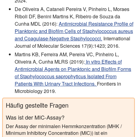
2024.
De Oliveira A, Cataneli Pereira V, Pinheiro L, Moraes
Riboli DF, Benini Martins K, Ribeiro de Souza da
Cunha MDL (2016):
Antimicrobial Resistance Profile of
Planktonic and Biofilm Cells of Staphylococcus aureus
and Coagulase-Negative Staphylococci.
International
Journal of Molecular Sciences 17(9):1423; 2016.
Martins KB, Ferreira AM, Pereira VC, Pinheiro L,
Oliveira A, Cunha MLRS (2019):
In vitro Effects of
Antimicrobial Agents on Planktonic and Biofilm Forms
of Staphylococcus saprophyticus Isolated From
Patients With Urinary Tract Infections.
Frontiers in
Microbiology 2019.
Häufig gestellte Fragen
Was ist der MIC-Assay?
Der Assay der minimalen Hemmkonzentration (MHK /
Minimum Inhibitory Concentration (MIC)) ist ein