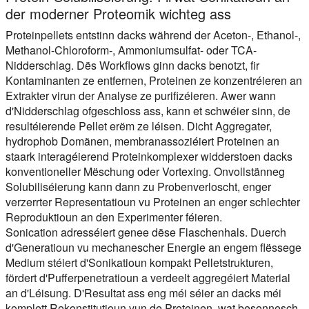
der moderner Proteomik wichteg ass
Proteinpellets entstinn dacks während der Aceton-, Ethanol-,
Methanol-Chloroform-, Ammoniumsulfat- oder TCA-
Nidderschlag. Dës Workflows ginn dacks benotzt, fir
Kontaminanten ze entfernen, Proteinen ze konzentréieren an
Extrakter virun der Analyse ze purifizéieren. Awer wann
d'Nidderschlag ofgeschloss ass, kann et schwéier sinn, de
resultéierende Pellet erëm ze léisen. Dicht Aggregater,
hydrophob Domänen, membranassoziéiert Proteinen an
staark interagéierend Proteinkomplexer widderstoen dacks
konventioneller Mëschung oder Vortexing. Onvollstänneg
Solubiliséierung kann dann zu Probenverloscht, enger
verzerrter Representatioun vu Proteinen an enger schlechter
Reproduktioun an den Experimenter féieren.
Sonication adresséiert genee dëse Flaschenhals. Duerch
d'Generatioun vu mechanescher Energie an engem flëssege
Medium stéiert d'Sonikatioun kompakt Pelletstrukturen,
fördert d'Pufferpenetratioun a verdeelt aggregéiert Material
an d'Léisung. D'Resultat ass eng méi séier an dacks méi
komplett Rekonstitutioun vun de Proteinen, wat besonnesch