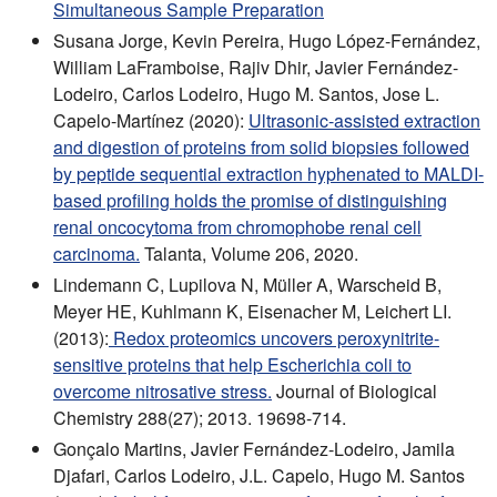
Simultaneous Sample Preparation
Susana Jorge, Kevin Pereira, Hugo López-Fernández,
William LaFramboise, Rajiv Dhir, Javier Fernández-
Lodeiro, Carlos Lodeiro, Hugo M. Santos, Jose L.
Capelo-Martínez (2020):
Ultrasonic-assisted extraction
and digestion of proteins from solid biopsies followed
by peptide sequential extraction hyphenated to MALDI-
based profiling holds the promise of distinguishing
renal oncocytoma from chromophobe renal cell
carcinoma.
Talanta, Volume 206, 2020.
Lindemann C, Lupilova N, Müller A, Warscheid B,
Meyer HE, Kuhlmann K, Eisenacher M, Leichert LI.
(2013):
Redox proteomics uncovers peroxynitrite-
sensitive proteins that help Escherichia coli to
overcome nitrosative stress.
Journal of Biological
Chemistry 288(27); 2013. 19698-714.
Gonçalo Martins, Javier Fernández-Lodeiro, Jamila
Djafari, Carlos Lodeiro, J.L. Capelo, Hugo M. Santos