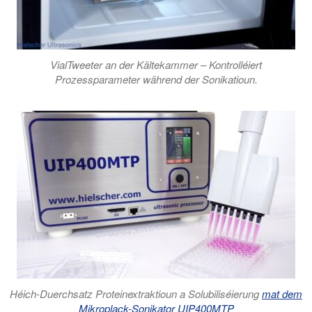
VialTweeter an der Kältekammer – Kontrolléiert
Prozessparameter während der Sonikatioun.
Héich-Duerchsatz Proteinextraktioun a Solubiliséierung
mat dem
Mikroplack-Sonikator UIP400MTP