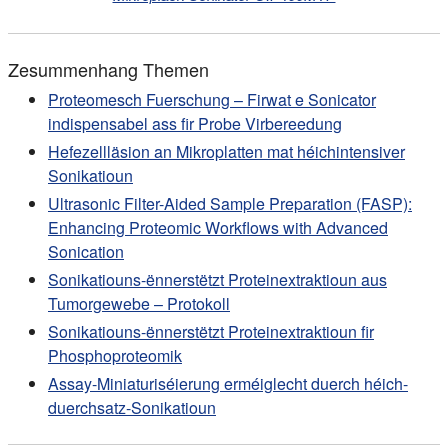
Zesummenhang Themen
Proteomesch Fuerschung – Firwat e Sonicator
indispensabel ass fir Probe Virbereedung
Hefezellläsion an Mikroplatten mat héichintensiver
Sonikatioun
Ultrasonic Filter-Aided Sample Preparation (FASP):
Enhancing Proteomic Workflows with Advanced
Sonication
Sonikatiouns-ënnerstëtzt Proteinextraktioun aus
Tumorgewebe – Protokoll
Sonikatiouns-ënnerstëtzt Proteinextraktioun fir
Phosphoproteomik
Assay-Miniaturiséierung erméiglecht duerch héich-
duerchsatz-Sonikatioun