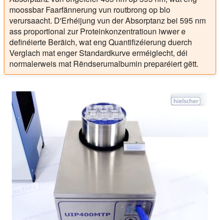
moossbar Faarfännerung vun routbrong op blo
verursaacht. D'Erhéijung vun der Absorptanz bei 595 nm
ass proportional zur Proteinkonzentratioun iwwer e
definéierte Beräich, wat eng Quantifizéierung duerch
Verglach mat enger Standardkurve erméiglecht, déi
normalerweis mat Rëndserumalbumin preparéiert gëtt.