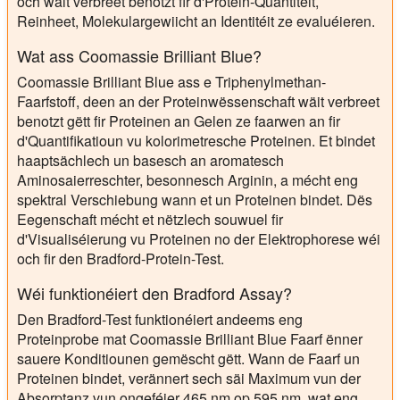
och wäit verbreet benotzt fir d'Protein-Quantitéit,
Reinheet, Molekulargewiicht an Identitéit ze evaluéieren.
Wat ass Coomassie Brilliant Blue?
Coomassie Brilliant Blue ass e Triphenylmethan-
Faarfstoff, deen an der Proteinwëssenschaft wäit verbreet
benotzt gëtt fir Proteinen an Gelen ze faarwen an fir
d'Quantifikatioun vu kolorimetresche Proteinen. Et bindet
haaptsächlech un basesch an aromatesch
Aminosaierreschter, besonnesch Arginin, a mécht eng
spektral Verschiebung wann et un Proteinen bindet. Dës
Eegenschaft mécht et nëtzlech souwuel fir
d'Visualiséierung vu Proteinen no der Elektrophorese wéi
och fir den Bradford-Protein-Test.
Wéi funktionéiert den Bradford Assay?
Den Bradford-Test funktionéiert andeems eng
Proteinprobe mat Coomassie Brilliant Blue Faarf ënner
sauere Konditiounen gemëscht gëtt. Wann de Faarf un
Proteinen bindet, verännert sech säi Maximum vun der
Absorptanz vun ongeféier 465 nm op 595 nm, wat eng