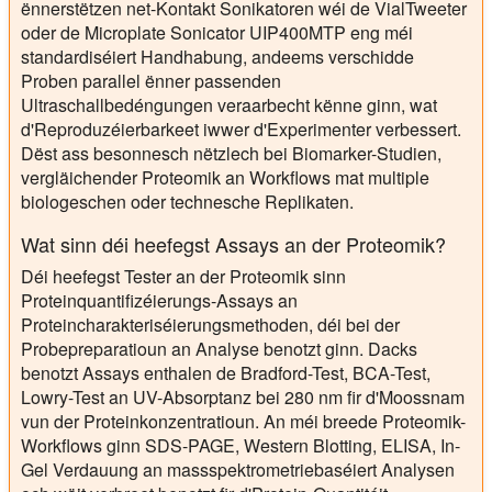
ënnerstëtzen net-Kontakt Sonikatoren wéi de VialTweeter
oder de Microplate Sonicator UIP400MTP eng méi
standardiséiert Handhabung, andeems verschidde
Proben parallel ënner passenden
Ultraschallbedéngungen veraarbecht kënne ginn, wat
d'Reproduzéierbarkeet iwwer d'Experimenter verbessert.
Dëst ass besonnesch nëtzlech bei Biomarker-Studien,
vergläichender Proteomik an Workflows mat multiple
biologeschen oder technesche Replikaten.
Wat sinn déi heefegst Assays an der Proteomik?
Déi heefegst Tester an der Proteomik sinn
Proteinquantifizéierungs-Assays an
Proteincharakteriséierungsmethoden, déi bei der
Probepreparatioun an Analyse benotzt ginn. Dacks
benotzt Assays enthalen de Bradford-Test, BCA-Test,
Lowry-Test an UV-Absorptanz bei 280 nm fir d'Moossnam
vun der Proteinkonzentratioun. An méi breede Proteomik-
Workflows ginn SDS-PAGE, Western Blotting, ELISA, In-
Gel Verdauung an massspektrometriebaséiert Analysen