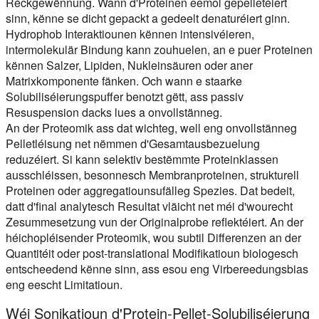
Réckgewënnung. Wann d'Proteinen eemol gepelletéiert
sinn, kënne se dicht gepackt a gedeelt denaturéiert ginn.
Hydrophob Interaktiounen kënnen intensivéieren,
intermolekulär Bindung kann zouhuelen, an e puer Proteinen
kënnen Salzer, Lipiden, Nukleinsäuren oder aner
Matrixkomponente fänken. Och wann e staarke
Solubiliséierungspuffer benotzt gëtt, ass passiv
Resuspension dacks lues a onvollstänneg.
An der Proteomik ass dat wichteg, well eng onvollstänneg
Pelletléisung net nëmmen d'Gesamtausbezuelung
reduzéiert. Si kann selektiv bestëmmte Proteinklassen
ausschléissen, besonnesch Membranproteinen, strukturell
Proteinen oder aggregatiounsufälleg Spezies. Dat bedeit,
datt d'final analytesch Resultat vläicht net méi d'wourecht
Zesummesetzung vun der Originalprobe reflektéiert. An der
héichopléisender Proteomik, wou subtil Differenzen an der
Quantitéit oder post-translational Modifikatioun biologesch
entscheedend kënne sinn, ass esou eng Virbereedungsbias
eng eescht Limitatioun.
Wéi Sonikatioun d'Protein-Pellet-Solubiliséierung