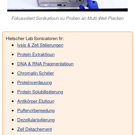
Fokusséiert Sonikatioun vu Proben an Multi-Well-Placken
Hielscher Lab Sonicatoren fir:
lysis & Zell Stéierungen
Protein Extraktioun
DNA & RNA Fragmentatioun
Chromatin Schéier
Proteinverdauung
Protein Solubiliséierung
Antikörper Elutioun
Puffervirbereedung
Dezellulariséierung
Zell Détachement