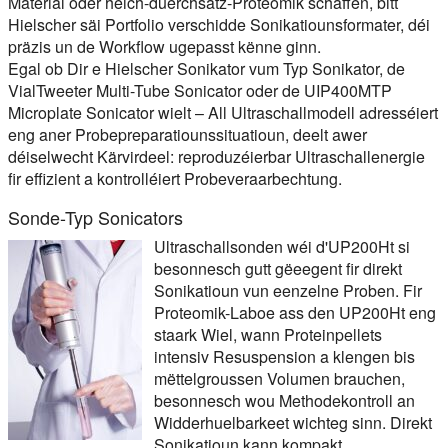
Material oder héich-duerchsatz-Proteomik schaffen, bitt
Hielscher säi Portfolio verschidde Sonikatiounsformater, déi
präzis un de Workflow ugepasst kënne ginn.
Egal ob Dir e Hielscher Sonikator vum Typ Sonikator, de
VialTweeter Multi-Tube Sonicator oder de UIP400MTP
Microplate Sonicator wielt – All Ultraschallmodell adresséiert
eng aner Probepreparatiounssituatioun, deelt awer
déiselwecht Kärvirdeel: reproduzéierbar Ultraschallenergie
fir effizient a kontrolléiert Probeveraarbechtung.
Sonde-Typ Sonicators
Ultraschallsonden wéi d'UP200Ht si
besonnesch gutt gëeegent fir direkt
Sonikatioun vun eenzelne Proben. Fir
Proteomik-Laboe ass den UP200Ht eng
staark Wiel, wann Proteinpellets
intensiv Resuspension a klengen bis
mëttelgroussen Volumen brauchen,
besonnesch wou Methodekontroll an
Widderhuelbarkeet wichteg sinn. Direkt
Sonikatioun kann kompakt