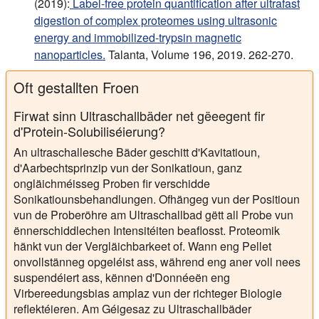
(2019):
Label-free protein quantification after ultrafast
digestion of complex proteomes using ultrasonic
energy and immobilized-trypsin magnetic
nanoparticles.
Talanta, Volume 196, 2019. 262-270.
Oft gestallten Froen
Firwat sinn Ultraschallbäder net gëeegent fir
d'Protein-Solubiliséierung?
An ultraschallesche Bäder geschitt d'Kavitatioun,
d'Aarbechtsprinzip vun der Sonikatioun, ganz
ongläichméisseg Proben fir verschidde
Sonikatiounsbehandlungen. Ofhängeg vun der Positioun
vun de Proberöhre am Ultraschallbad gëtt all Probe vun
ënnerschiddlechen Intensitéiten beaflosst. Proteomik
hänkt vun der Vergläichbarkeet of. Wann eng Pellet
onvollstänneg opgeléist ass, während eng aner voll nees
suspendéiert ass, kënnen d'Donnéeën eng
Virbereedungsbias amplaz vun der richteger Biologie
reflektéieren. Am Géigesaz zu Ultraschallbäder