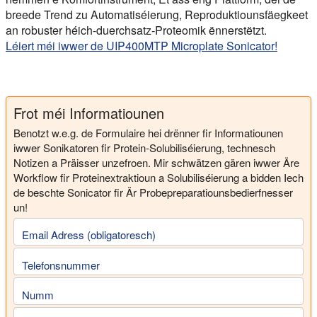
breede Trend zu Automatiséierung, Reproduktiounsfäegkeet
an robuster héich-duerchsatz-Proteomik ënnerstëtzt.
Léiert méi iwwer de UIP400MTP Microplate Sonicator!
Frot méi Informatiounen
Benotzt w.e.g. de Formulaire hei drënner fir Informatiounen
iwwer Sonikatoren fir Protein-Solubiliséierung, technesch
Notizen a Präisser unzefroen. Mir schwätzen gären iwwer Äre
Workflow fir Proteinextraktioun a Solubiliséierung a bidden Iech
de beschte Sonicator fir Är Probepreparatiounsbedierfnesser
un!
Email Adress (obligatoresch)
Telefonsnummer
Numm