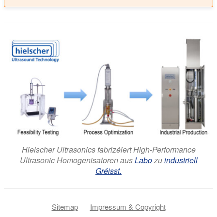
Hielscher Ultrasonics fabrizéiert High-Performance
Ultrasonic Homogenisatoren aus
Labo
zu
industriell
Gréisst.
Sitemap
Impressum & Copyright