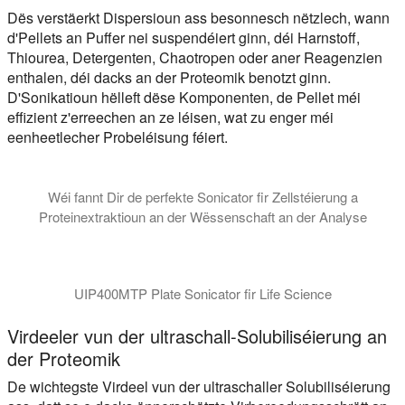
Dës verstäerkt Dispersioun ass besonnesch nëtzlech, wann
d'Pellets an Puffer nei suspendéiert ginn, déi Harnstoff,
Thiourea, Detergenten, Chaotropen oder aner Reagenzien
enthalen, déi dacks an der Proteomik benotzt ginn.
D'Sonikatioun hëlleft dëse Komponenten, de Pellet méi
effizient z'erreechen an ze léisen, wat zu enger méi
eenheetlecher Probeléisung féiert.
Wéi fannt Dir de perfekte Sonicator fir Zellstéierung a
Proteinextraktioun an der Wëssenschaft an der Analyse
Dësen Tutorial erkläert wéi eng Zort Sonicator am Beschten a
UIP400MTP Plate Sonicator fir Life Science
Virdeeler vun der ultraschall-Solubiliséierung an
der Proteomik
De wichtegste Virdeel vun der ultraschaller Solubiliséierung