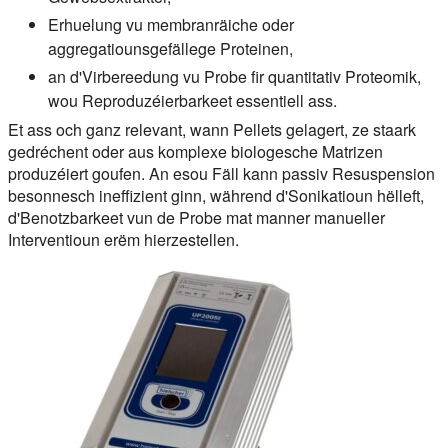
Erhuelung vu membranräiche oder
aggregatiounsgefällege Proteinen,
an d'Virbereedung vu Probe fir quantitativ Proteomik,
wou Reproduzéierbarkeet essentiell ass.
Et ass och ganz relevant, wann Pellets gelagert, ze staark
gedréchent oder aus komplexe biologesche Matrizen
produzéiert goufen. An esou Fäll kann passiv Resuspension
besonnesch ineffizient ginn, während d'Sonikatioun hëlleft,
d'Benotzbarkeet vun de Probe mat manner manueller
Interventioun erëm hierzestellen.