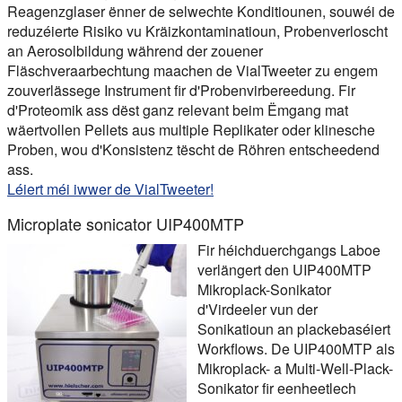
Reagenzglaser ënner de selwechte Konditiounen, souwéi de
reduzéierte Risiko vu Kräizkontaminatioun, Probenverloscht
an Aerosolbildung während der zouener
Fläschveraarbechtung maachen de VialTweeter zu engem
zouverlässege Instrument fir d'Probenvirbereedung. Fir
d'Proteomik ass dëst ganz relevant beim Ëmgang mat
wäertvollen Pellets aus multiple Replikater oder klinesche
Proben, wou d'Konsistenz tëscht de Röhren entscheedend
ass.
Léiert méi iwwer de VialTweeter!
Microplate sonicator UIP400MTP
Fir héichduerchgangs Laboe
verlängert den UIP400MTP
Mikroplack-Sonikator
d'Virdeeler vun der
Sonikatioun an plackebaséiert
Workflows. De UIP400MTP als
Mikroplack- a Multi-Well-Plack-
Sonikator fir eenheetlech