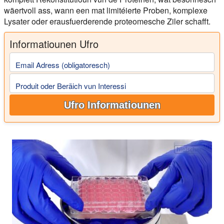
wäertvoll ass, wann een mat limitéierte Proben, komplexe
Lysater oder erausfuerderende proteomesche Ziler schafft.
Informatiounen Ufro
Email Adress (obligatoresch)
Produit oder Beräich vun Interessi
Ufro Informatiounen