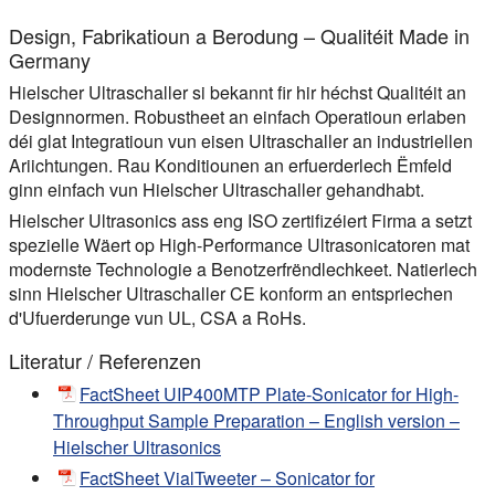
Design, Fabrikatioun a Berodung – Qualitéit Made in
Germany
Hielscher Ultraschaller si bekannt fir hir héchst Qualitéit an
Designnormen. Robustheet an einfach Operatioun erlaben
déi glat Integratioun vun eisen Ultraschaller an industriellen
Ariichtungen. Rau Konditiounen an erfuerderlech Ëmfeld
ginn einfach vun Hielscher Ultraschaller gehandhabt.
Hielscher Ultrasonics ass eng ISO zertifizéiert Firma a setzt
spezielle Wäert op High-Performance Ultrasonicatoren mat
modernste Technologie a Benotzerfrëndlechkeet. Natierlech
sinn Hielscher Ultraschaller CE konform an entspriechen
d'Ufuerderunge vun UL, CSA a RoHs.
Literatur / Referenzen
FactSheet UIP400MTP Plate-Sonicator for High-
Throughput Sample Preparation – English version –
Hielscher Ultrasonics
FactSheet VialTweeter – Sonicator for