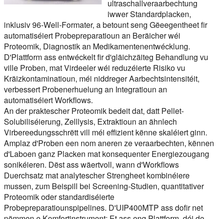
ultraschallveraarbechtung
iwwer Standardplacken,
inklusiv 96-Well-Formater, a betount seng Gëeegentheet fir
automatiséiert Probepreparatioun an Beräicher wéi
Proteomik, Diagnostik an Medikamentenentwécklung.
D'Plattform ass entwéckelt fir d'gläichzäiteg Behandlung vu
ville Proben, mat Virdeeler wéi reduzéierte Risiko vu
Kräizkontaminatioun, méi niddreger Aarbechtsintensitéit,
verbessert Probenerhuelung an Integratioun an
automatiséiert Workflows.
An der praktescher Proteomik bedeit dat, datt Pellet-
Solubiliséierung, Zelllysis, Extraktioun an ähnlech
Virbereedungsschrëtt vill méi effizient kënne skaléiert ginn.
Amplaz d'Proben een nom aneren ze veraarbechten, kënnen
d'Laboen ganz Placken mat konsequenter Energiezougang
sonikéieren. Dëst ass wäertvoll, wann d'Workflows
Duerchsatz mat analytescher Strengheet kombinéiere
mussen, zum Beispill bei Screening-Studien, quantitativer
Proteomik oder standardiséierte
Probepreparatiounspipelines. D'UIP400MTP ass dofir net
nëmmen e Komfortinstrument; Et ass eng Plattform, déi de