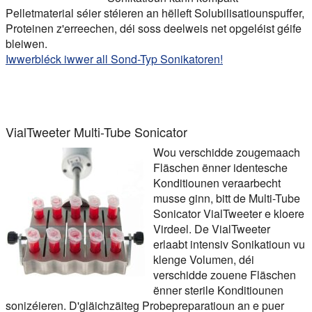
Pelletmaterial séier stéieren an hëlleft Solubilisatiounspuffer,
Proteinen z'erreechen, déi soss deelweis net opgeléist géife
bleiwen.
Iwwerbléck iwwer all Sond-Typ Sonikatoren!
VialTweeter Multi-Tube Sonicator
Wou verschidde zougemaach
Fläschen ënner identesche
Konditiounen veraarbecht
musse ginn, bitt de Multi-Tube
Sonicator VialTweeter e kloere
Virdeel. De VialTweeter
erlaabt intensiv Sonikatioun vu
klenge Volumen, déi
verschidde zouene Fläschen
ënner sterile Konditiounen
sonizéieren. D'gläichzäiteg Probepreparatioun an e puer