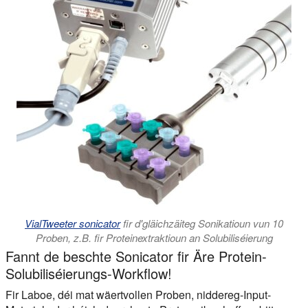
VialTweeter sonicator
fir d'gläichzäiteg Sonikatioun vun 10
Proben, z.B. fir Proteinextraktioun an Solubiliséierung
Fannt de beschte Sonicator fir Äre Protein-
Solubiliséierungs-Workflow!
Fir Laboe, déi mat wäertvollen Proben, niddereg-Input-