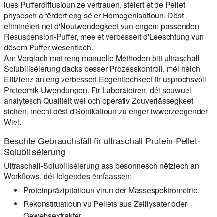
lues Pufferdiffusioun ze vertrauen, stéiert et de Pellet
physesch a fërdert eng séier Homogenisatioun. Dëst
eliminéiert net d'Noutwendegkeet vun engem passenden
Resuspension-Puffer, mee et verbessert d'Leeschtung vun
dësem Puffer wesentlech.
Am Verglach mat reng manuelle Methoden bitt ultraschall
Solubiliséierung dacks besser Prozesskontroll, méi héich
Effizienz an eng verbessert Eegentlechkeet fir usprochsvoll
Proteomik-Uwendungen. Fir Laboratoiren, déi souwuel
analytesch Qualitéit wéi och operativ Zouverlässegkeet
sichen, mécht dëst d'Sonikatioun zu enger iwwerzeegender
Wiel.
Beschte Gebrauchsfäll fir ultraschall Protein-Pellet-
Solubiliséierung
Ultraschall-Solubiliséierung ass besonnesch nëtzlech an
Workflows, déi folgendes ëmfaassen:
Proteinpräzipitatioun virun der Massespektrometrie,
Rekonstituatioun vu Pellets aus Zelllysater oder
Gewebsextrakter,