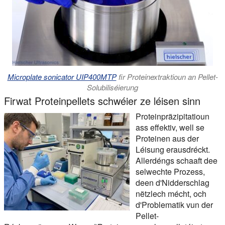
Microplate sonicator UIP400MTP
fir Proteinextraktioun an Pellet-
Solubiliséierung
Firwat Proteinpellets schwéier ze léisen sinn
Proteinpräzipitatioun
ass effektiv, well se
Proteinen aus der
Léisung erausdréckt.
Allerdéngs schaaft dee
selwechte Prozess,
deen d'Nidderschlag
nëtzlech mécht, och
d'Problematik vun der
Pellet-