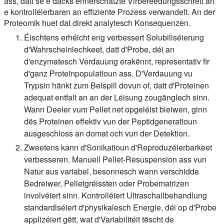
ass, datt se e dacks ënnerschätzte Virbereedungsschrëtt an
e kontrolléierbaren an effiziente Prozess verwandelt. An der
Proteomik huet dat direkt analytesch Konsequenzen.
Éischtens erhéicht eng verbessert Solubiliséierung
d'Wahrscheinlechkeet, datt d'Probe, déi an
d'enzymatesch Verdauung erakënnt, representativ fir
d'ganz Proteinpopulatioun ass. D'Verdauung vu
Trypsin hänkt zum Beispill dovun of, datt d'Proteinen
adequat entfalt an an der Léisung zougänglech sinn.
Wann Deeler vum Pellet net opgeléist bleiwen, ginn
dës Proteinen effektiv vun der Peptidgeneratioun
ausgeschloss an domat och vun der Detektion.
Zweetens kann d'Sonikatioun d'Reproduzéierbarkeet
verbesseren. Manuell Pellet-Resuspension ass vun
Natur aus variabel, besonnesch wann verschidde
Bedreiwer, Pelletgréissten oder Probematrizen
involvéiert sinn. Kontrolléiert Ultraschallbehandlung
standardiséiert d'physikalesch Energie, déi op d'Probe
applizéiert gëtt, wat d'Variabilitéit tëscht de