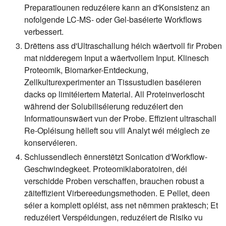
Preparatiounen reduzéiere kann an d'Konsistenz an
nofolgende LC-MS- oder Gel-baséierte Workflows
verbessert.
Drëttens ass d'Ultraschallung héich wäertvoll fir Proben
mat nidderegem Input a wäertvollem Input. Klinesch
Proteomik, Biomarker-Entdeckung,
Zellkulturexperimenter an Tissustudien baséieren
dacks op limitéiertem Material. All Proteinverloscht
während der Solubiliséierung reduzéiert den
Informatiounswäert vun der Probe. Effizient ultraschall
Re-Opléisung hëlleft sou vill Analyt wéi méiglech ze
konservéieren.
Schlussendlech ënnerstëtzt Sonication d'Workflow-
Geschwindegkeet. Proteomiklaboratoiren, déi
verschidde Proben verschaffen, brauchen robust a
zäiteffizient Virbereedungsmethoden. E Pellet, deen
séier a komplett opléist, ass net nëmmen praktesch; Et
reduzéiert Verspéidungen, reduzéiert de Risiko vu