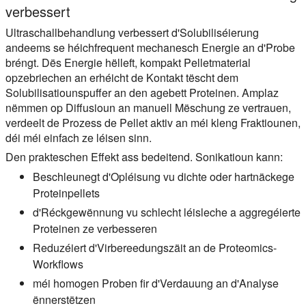
verbessert
Ultraschallbehandlung verbessert d'Solubiliséierung
andeems se héichfrequent mechanesch Energie an d'Probe
bréngt. Dës Energie hëlleft, kompakt Pelletmaterial
opzebriechen an erhéicht de Kontakt tëscht dem
Solubilisatiounspuffer an den agebett Proteinen. Amplaz
nëmmen op Diffusioun an manuell Mëschung ze vertrauen,
verdeelt de Prozess de Pellet aktiv an méi kleng Fraktiounen,
déi méi einfach ze léisen sinn.
Den prakteschen Effekt ass bedeitend. Sonikatioun kann:
Beschleunegt d'Opléisung vu dichte oder hartnäckege
Proteinpellets
d'Réckgewënnung vu schlecht léisleche a aggregéierte
Proteinen ze verbesseren
Reduzéiert d'Virbereedungszäit an de Proteomics-
Workflows
méi homogen Proben fir d'Verdauung an d'Analyse
ënnerstëtzen