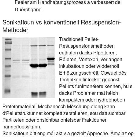
Feeler am Handhabungsprozess a verbessert de
Duerchgang.
Sonikatioun vs konventionell Resuspension-
Methoden
Traditionell Pellet-
Resuspensionsmethoden
enthalen dacks Pipetteren,
Réieren, Vortexen, verlängert
Inkubatioun oder widderholl
Erhëtzungsschrëtt. Obwuel dës
Techniken fir locker gepackt
Pellets funktionéiere kënnen, hu si
dacks Problemer mat héich
kompaktem oder hydrophoben
Proteinmaterial. Mechanesch Mëschung eleng kann
d'Pelletstruktur net komplett zerstéieren, sou datt sichtbar
Partikelen oder onsichtbar onléisbar Fraktiounen
hannerlooss ginn.
Sonikatioun bitt eng méi aktiv a gezielt Approche. Amplaz op