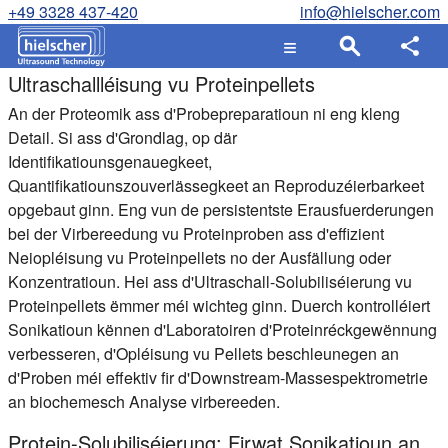
+49 3328 437-420
info@hielscher.com
Ultraschallléisung vu Proteinpellets
An der Proteomik ass d'Probepreparatioun ni eng kleng
Detail. Si ass d'Grondlag, op där
Identifikatiounsgenauegkeet,
Quantifikatiounszouverlässegkeet an Reproduzéierbarkeet
opgebaut ginn. Eng vun de persistentste Erausfuerderungen
bei der Virbereedung vu Proteinproben ass d'effizient
Neiopléisung vu Proteinpellets no der Ausfällung oder
Konzentratioun. Hei ass d'Ultraschall-Solubiliséierung vu
Proteinpellets ëmmer méi wichteg ginn. Duerch kontrolléiert
Sonikatioun kënnen d'Laboratoiren d'Proteinréckgewënnung
verbesseren, d'Opléisung vu Pellets beschleunegen an
d'Proben méi effektiv fir d'Downstream-Massespektrometrie
an biochemesch Analyse virbereeden.
Protein-Solubiliséierung: Firwat Sonikatioun an