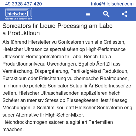
+49 3328 437-420
info@hielscher.com
Sonicators fir Liquid Processing am Labo
a Produktioun
Als führend Hiersteller vu Sonicatoren vun alle Gréissten,
Hielscher Ultrasonics spezialiséiert op High-Performance
Ultrasonic Homogenisatoren fir Labo, Bench-Top a
Produktiounsniveau Uwendungen. Egal ob Äert Zil ass
Vermëschung, Dispergéierung, Partikelgréisst Reduktioun,
Extraktioun oder Erliichterung vu chemesche Reaktiounen,
mir hunn de perfekte Sonicator Setup fir Är Bedierfnesser ze
treffen. Hielscher Ultraschallsonden applizéieren héich
Schéier an intensiv Stress op Flëssegkeeten, fest / flësseg
Mëschungen, a Schläim, sou datt Hielscher Sonicatoren eng
super Alternative fir High-Scher-Mixer,
Héichdrockhomogenisatoren a agitéiert Perlemillen
maachen.