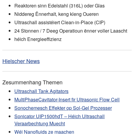
Reaktoren sinn Edelstahl (316L) oder Glas
Niddereg Ënnerhalt, keng kleng Oueren
Ultraschall assistéiert Clean-in-Place (CIP)
24 Stonnen / 7 Deeg Operatioun ënner voller Laascht
héich Energieeffizienz
Hielscher News
Zesummenhang Themen
Ultraschall Tank Agitators
MultiPhaseCavitator-Insert fir Ultrasonic Flow Cell
Sonochemesch Effekter op Sol-Gel Prozesser
Sonicator UIP1500hdT – Héich Ultraschall
Veraarbechtung Muecht
Wéi Nanofluids ze maachen