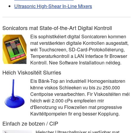
Ultrasonic High-Shear In-Line Mixers
Sonicators mat State-of-the-Art Digital Kontroll
Eis sophistikéiert digital Sonicatoren kommen
mat verstäerkten digitale Kontrollen ausgestatt,
wéi Touchscreen, SD-Card-Protokolléierung,
Temperaturkontroll a LAN Interface fir Browser
Kontroll. Nee Software Installatioun néideg.
Héich Viskositéit Slurries
Eis Bänk-Top an industriell Homogenisatoren
kënne viskos Schleeken vu bis zu 250.000
Centipoise veraarbechten. Fir Viskositéiten méi
héich wéi 2.000 cPs empfeelen mir
d'Benotzung vu Flowzellen mat progressive
Kavitéitpompelen fir eng besser Kopplung.
Einfach ze botzen / CIP
Hielscher Ultraschallmixer si verfügbar mat