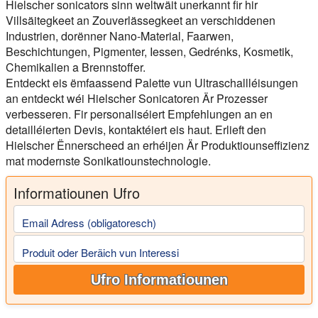
Hielscher sonicators sinn weltwäit unerkannt fir hir
Villsäitegkeet an Zouverlässegkeet an verschiddenen
Industrien, dorënner Nano-Material, Faarwen,
Beschichtungen, Pigmenter, Iessen, Gedrénks, Kosmetik,
Chemikalien a Brennstoffer.
Entdeckt eis ëmfaassend Palette vun Ultraschallléisungen
an entdeckt wéi Hielscher Sonicatoren Är Prozesser
verbesseren. Fir personaliséiert Empfehlungen an en
detailléierten Devis, kontaktéiert eis haut. Erlieft den
Hielscher Ënnerscheed an erhéijen Är Produktiounseffizienz
mat modernste Sonikatiounstechnologie.
Informatiounen Ufro
Email Adress (obligatoresch)
Produit oder Beräich vun Interessi
Ufro Informatiounen