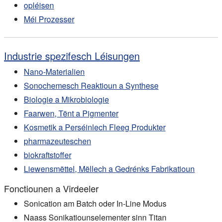
opléisen
Méi Prozesser
Industrie spezifesch Léisungen
Nano-Materialien
Sonochemesch Reaktioun a Synthese
Biologie a Mikrobiologie
Faarwen, Tënt a Pigmenter
Kosmetik a Perséinlech Fleeg Produkter
pharmazeuteschen
biokraftstoffer
Liewensmëttel, Mëllech a Gedrénks Fabrikatioun
Fonctiounen a Virdeeler
Sonication am Batch oder In-Line Modus
Naass Sonikatiounselementer sinn Titan