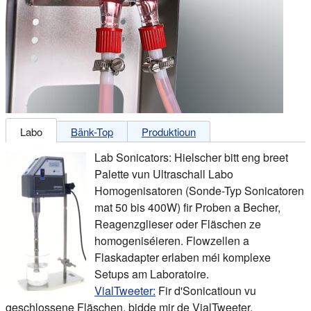
Labo
Bänk-Top
Produktioun
Lab Sonicators: Hielscher bitt eng breet
Palette vun Ultraschall Labo
Homogenisatoren (Sonde-Typ Sonicatoren
mat 50 bis 400W) fir Proben a Becher,
Reagenzglieser oder Fläschen ze
homogeniséieren. Flowzellen a
Flaskadapter erlaben méi komplexe
Setups am Laboratoire.
VialTweeter:
Fir d'Sonicatioun vu
geschlossene Fläschen, bidde mir de VialTweeter.