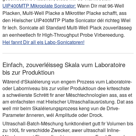
UIP400MTP Mikroplate Sonicator:
Wann Dir mat 96-Well
Placken, Multi-Well Placke a Mikrotiter Placke schafft, ass
den Hielscher UIP400MTP Platte Sonicator déi richteg Wiel
fir Iech. Sonicate all Standard Multi-Well Plack zouverlässeg
an eenheetlech fir High-Throughput Probe Virbereedung.
Hei fannt Dir all eis Labo-Sonicatoren!
Einfach, zouverléisseg Skala vum Laboratoire
bis zur Produktioun
Wärend d'Skaléierung vun engem Prozess vum Laboratoire-
oder Laborniveau bis zur voller Produktioun dee kriteschste
a schwéierste Schrëtt fir aner Mëschtechnologien ass, ass et
am einfachsten mat Hielscher Ultraschallausrüstung. Dat ass
well mir beim Skaléierungsprozess keng vun de Drive-
Parameter änneren, wéi Amplitude oder Drock.
Ultraschall-Batch-Mëschung funktionéiert gutt fir Volumen bis
zu 100L fir verschidde Zwecker, awer ultraschall Inline-