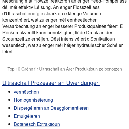
Mëschung mat Flowzellreaktoren an enger Feed-Pompel ass
déi méi effektiv Léisung. An enger Flosszell ass
d'Ultraschallenergie staark op e klenge Volumen
konzentréiert, wat zu enger méi eenheetlecher
Veraarbechtung an enger besserer Produktqualitéit féiert. E
Réckdrockventil kann benotzt ginn, fir de Drock an der
Stroumzell ze erhéijen. Dëst intensivéiert d'Sonikatioun
wesentlech, wat zu enger méi héijer hydraulescher Schéier
féiert.
Top 10 Grënn fir Ultraschall an Ärer Produktioun ze benotzen
Dëse Video erkläert firwat Dir Hielscher Sonicatore sollt be
Ultraschall Prozesser an Uwendungen
vermëschen
Homogeniséierung
Dispergéieren an Deagglomeréieren
Emulgéieren
Botanesch Extraktioun