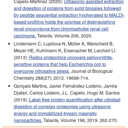
Capelo-Martínez (2020):
Ultrasonic-assisted extraction
and digestion of proteins from solid biopsies followed
by peptide sequential extraction hyphenated to MALDI-
based profiling holds the promise of distinguishing
renal oncocytoma from chromophobe renal cell
carcinoma.
Talanta, Volume 206, 2020.
Lindemann C, Lupilova N, Müller A, Warscheid B,
Meyer HE, Kuhlmann K, Eisenacher M, Leichert LI.
(2013):
Redox proteomics uncovers peroxynitrite-
sensitive proteins that help Escherichia coli to
overcome nitrosative stress.
Journal of Biological
Chemistry 288(27); 2013. 19698-714.
Gonçalo Martins, Javier Fernández-Lodeiro, Jamila
Djafari, Carlos Lodeiro, J.L. Capelo, Hugo M. Santos
(2019):
Label-free protein quantification after ultrafast
digestion of complex proteomes using ultrasonic
energy and immobilized-trypsin magnetic
nanoparticles.
Talanta, Volume 196, 2019. 262-270.