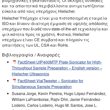
βιομηχανικές εγκαταστάσεις. Οι σκληρές συνθήκες
και τα απαιτητικά περιβάλλοντα αντιμετωπίζονται
εύκολα από τους υπερήχους Hielscher.
Hielscher Υπέρηχοι είναι μια πιστοποιημένη εταιρεία
ISO και δίνουν ιδιαίτερη έμφαση σε υψηλής απόδοσης
υπερήχων που διαθέτουν state-of-the-art τεχνολογία και
φιλικότητα προς το χρήστη. Φυσικά, Hielscher
υπερήχων είναι CE συμβατό και πληρούν τις
απαιτήσεις των UL, CSA και RoHs.
Βιβλιογραφία / Αναφορές
FactSheet UIP400MTP Plate-Sonicator for High-
Throughput Sample Preparation – English version –
Hielscher Ultrasonics
FactSheet VialTweeter – Sonicator for
Simultaneous Sample Preparation
Susana Jorge, Kevin Pereira, Hugo López-Fernández,
William LaFramboise, Rajiv Dhir, Javier Fernández-
Lodeiro, Carlos Lodeiro, Hugo M. Santos, Jose L.