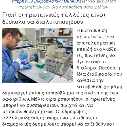
Υπερήχων μικροπλακών UIP400MTP
για εκχύλιση
πρωτεϊνών και διαλυτοποίηση σφαιριδίων
Γιατί οι πρωτεϊνικές πελλέτες είναι
δύσκολο να διαλυτοποιηθούν
Η καταβύθιση
πρωτεϊνών είναι
αποτελεσματική
επειδή αναγκάζει
τις πρωτεΐνες να
βγουν από το
διάλυμα. Ωστόσο, η
ίδια διαδικασία που
καθιστά την
καταβύθιση χρήσιμη
δημιουργεί επίσης το πρόβλημα της ανάκτησης των
σφαιριδίων. Μόλις σφαιροποιηθούν, οι πρωτεΐνες
μπορεί να συσσωρευτούν σφιχτά και να
μετουσιωθούν μερικώς. Οι υδρόφοβες
αλληλεπιδράσεις μπορεί να ενταθούν, οι
διαμοριακές δεσμεύσεις μπορεί να αυξηθούν και