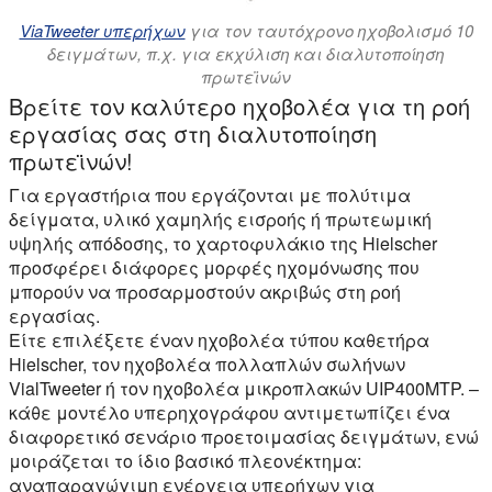
ViaTweeter υπερήχων
για τον ταυτόχρονο ηχοβολισμό 10
δειγμάτων, π.χ. για εκχύλιση και διαλυτοποίηση
πρωτεϊνών
Βρείτε τον καλύτερο ηχοβολέα για τη ροή
εργασίας σας στη διαλυτοποίηση
πρωτεϊνών!
Για εργαστήρια που εργάζονται με πολύτιμα
δείγματα, υλικό χαμηλής εισροής ή πρωτεωμική
υψηλής απόδοσης, το χαρτοφυλάκιο της Hielscher
προσφέρει διάφορες μορφές ηχομόνωσης που
μπορούν να προσαρμοστούν ακριβώς στη ροή
εργασίας.
Είτε επιλέξετε έναν ηχοβολέα τύπου καθετήρα
Hielscher, τον ηχοβολέα πολλαπλών σωλήνων
VialTweeter ή τον ηχοβολέα μικροπλακών UIP400MTP. –
κάθε μοντέλο υπερηχογράφου αντιμετωπίζει ένα
διαφορετικό σενάριο προετοιμασίας δειγμάτων, ενώ
μοιράζεται το ίδιο βασικό πλεονέκτημα:
αναπαραγώγιμη ενέργεια υπερήχων για