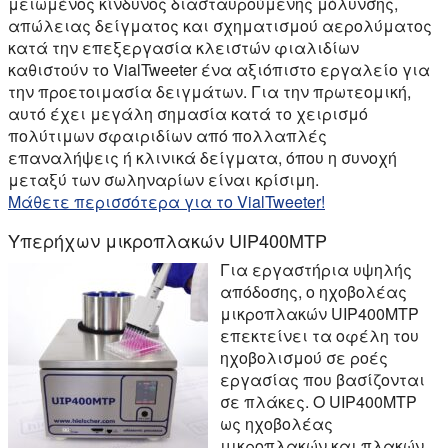
μειωμένος κίνδυνος διασταυρούμενης μόλυνσης,
απώλειας δείγματος και σχηματισμού αερολύματος
κατά την επεξεργασία κλειστών φιαλιδίων
καθιστούν το VialTweeter ένα αξιόπιστο εργαλείο για
την προετοιμασία δειγμάτων. Για την πρωτεομική,
αυτό έχει μεγάλη σημασία κατά το χειρισμό
πολύτιμων σφαιριδίων από πολλαπλές
επαναλήψεις ή κλινικά δείγματα, όπου η συνοχή
μεταξύ των σωληναρίων είναι κρίσιμη.
Μάθετε περισσότερα για το VialTweeter!
Υπερήχων μικροπλακών UIP400MTP
Για εργαστήρια υψηλής
απόδοσης, ο ηχοβολέας
μικροπλακών UIP400MTP
επεκτείνει τα οφέλη του
ηχοβολισμού σε ροές
εργασίας που βασίζονται
σε πλάκες. Ο UIP400MTP
ως ηχοβολέας
μικροπλακών και πλακών