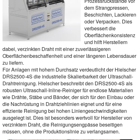
Prozessrückstände vor
dem Strangpressen,
Beschichten, Lackieren
oder Verpacken. Dies
verbessert die
Oberflächenkonsistenz
und hilft Herstellern
dabei, verzinkten Draht mit einer zuverlässigeren
Oberflächenbeschaffenheit und einer längeren Lebensdauer
zu liefern.
Für Anlagen mit hohem Durchsatz verdeutlicht der Hielscher
DRS2500-4S die industrielle Skalierbarkeit der Ultraschall-
Drahtreinigung. Hielscher beschreibt den DRS2500-4S als
robusten Ultraschall-Inline-Reiniger für endlose Materialien
wie Drähte, Stäbe und Bänder, der sich für den Einbau oder
die Nachrüstung in Drahtziehlinien eignet und für eine
effiziente Reinigung bei hohen Liniengeschwindigkeiten
ausgelegt ist. Dies ist besonders wertvoll für Hersteller von
verzinktem Draht, die Reinigungsengpässe beseitigen
müssen, ohne die Produktionslinie zu verlangsamen.