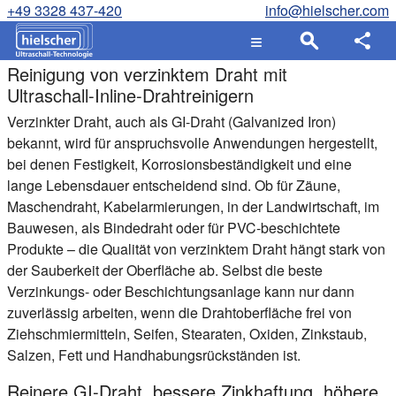
+49 3328 437-420
info@hielscher.com
Reinigung von verzinktem Draht mit
Ultraschall-Inline-Drahtreinigern
Verzinkter Draht, auch als GI-Draht (Galvanized Iron)
bekannt, wird für anspruchsvolle Anwendungen hergestellt,
bei denen Festigkeit, Korrosionsbeständigkeit und eine
lange Lebensdauer entscheidend sind. Ob für Zäune,
Maschendraht, Kabelarmierungen, in der Landwirtschaft, im
Bauwesen, als Bindedraht oder für PVC-beschichtete
Produkte – die Qualität von verzinktem Draht hängt stark von
der Sauberkeit der Oberfläche ab. Selbst die beste
Verzinkungs- oder Beschichtungsanlage kann nur dann
zuverlässig arbeiten, wenn die Drahtoberfläche frei von
Ziehschmiermitteln, Seifen, Stearaten, Oxiden, Zinkstaub,
Salzen, Fett und Handhabungsrückständen ist.
Reinere GI-Draht, bessere Zinkhaftung, höhere