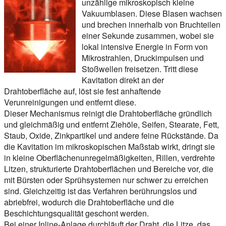
unzählige mikroskopisch kleine
Vakuumblasen. Diese Blasen wachsen
und brechen innerhalb von Bruchteilen
einer Sekunde zusammen, wobei sie
lokal intensive Energie in Form von
Mikrostrahlen, Druckimpulsen und
Stoßwellen freisetzen. Tritt diese
Kavitation direkt an der
Drahtoberfläche auf, löst sie fest anhaftende
Verunreinigungen und entfernt diese.
Dieser Mechanismus reinigt die Drahtoberfläche gründlich
und gleichmäßig und entfernt Ziehöle, Seifen, Stearate, Fett,
Staub, Oxide, Zinkpartikel und andere feine Rückstände. Da
die Kavitation im mikroskopischen Maßstab wirkt, dringt sie
in kleine Oberflächenunregelmäßigkeiten, Rillen, verdrehte
Litzen, strukturierte Drahtoberflächen und Bereiche vor, die
mit Bürsten oder Sprühsystemen nur schwer zu erreichen
sind. Gleichzeitig ist das Verfahren berührungslos und
abriebfrei, wodurch die Drahtoberfläche und die
Beschichtungsqualität geschont werden.
Bei einer Inline-Anlage durchläuft der Draht, die Litze, das