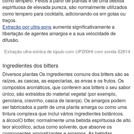
como tempero. Feitos a partir de plantas e de uma bebida
espirituosa de elevada pureza, são normalmente utilizados
como tempero para cocktails, adicionando-os em gotas ou
traços.
Extração por ultra-sons
aumenta significativamente a
libertação de agentes amargos e a sua velocidade de
difusão.
Extração ultra-sónica de lúpulo com UP200Ht com sonda S2614
Neste vídeo, a extração ultra-sônica do lúpulo (humulus lupu
Ingredientes dos bitters
Diversos
plantas
Os ingredientes comuns dos bitters são as
raízes, as cascas, as especiarias, as ervas e os frutos. Os
compostos aromáticos, que conferem aos bitters o seu sabor
único, são extraídos do material vegetal (por exemplo,
genciana, cravinho, casca de laranja). Os amargos podem
ser fabricados a partir de uma planta amarga ou como uma
tintura complexa que inclui vários ingredientes botânicos.
a
álcool
O bitter, normalmente uma bebida espirituosa de alto
teor alcoólico, actua como solvente, que absorve os
componentes aromatizantes e amargos. As bebidas