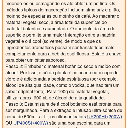
moendo-os ou esmagando-os até obter um pó fino. Os
métodos típicos de maceração incluem almofariz e pilão,
moinho de especiarias ou moinho de café. Ao macerar o
material vegetal seco, a área total da superfície do
material botânico é aumentada. O aumento da área de
superfície permite uma maior interação entre a matéria
vegetal e o álcool (solvente), de modo a que os
ingredientes aromáticos possam ser transferidos mais
completamente para a bebida espirituosa. Esta é a chave
para obter um bitter saboroso.
Passo 2:
Embeber o material botânico seco e moído com
álcool. Por isso, o pó da planta é colocado num copo de
vidro e é adicionada a bebida espirituosa (por exemplo,
álcool de alta qualidade, como o vodka, que não tem um
sabor original forte). Para 100g de material vegetal,
utilizar aprox. 600mL de álcool de alta qualidade.
Passo 3:
Esta mistura de álcool botânico está pronta para
ser mergulhada. Para a extração e infusão ultra-sónica de
cerca de 500mL a 1L, os ultrasonicators
UP200Ht (200W)
OU
UP400St (400W)
são uma boa escolha para um