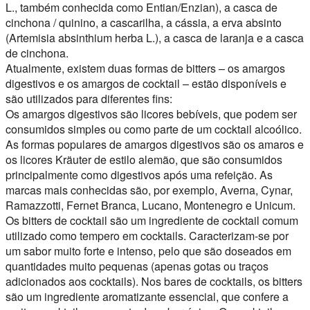
L., também conhecida como Entian/Enzian), a casca de
cinchona / quinino, a cascarilha, a cássia, a erva absinto
(Artemisia absinthium herba L.), a casca de laranja e a casca
de cinchona.
Atualmente, existem duas formas de bitters – os amargos
digestivos e os amargos de cocktail – estão disponíveis e
são utilizados para diferentes fins:
Os amargos digestivos são licores bebíveis, que podem ser
consumidos simples ou como parte de um cocktail alcoólico.
As formas populares de amargos digestivos são os amaros e
os licores Kräuter de estilo alemão, que são consumidos
principalmente como digestivos após uma refeição. As
marcas mais conhecidas são, por exemplo, Averna, Cynar,
Ramazzotti, Fernet Branca, Lucano, Montenegro e Unicum.
Os bitters de cocktail são um ingrediente de cocktail comum
utilizado como tempero em cocktails. Caracterizam-se por
um sabor muito forte e intenso, pelo que são doseados em
quantidades muito pequenas (apenas gotas ou traços
adicionados aos cocktails). Nos bares de cocktails, os bitters
são um ingrediente aromatizante essencial, que confere a