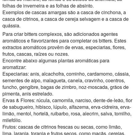
folhas de inverneira e as folhas de absinto.
Exemplos de cascas amargas são a casca de cinchona, a
casca de citrinos, a casca de cereja selvagem e a casca de
quássia.
Para criar bitters complexos, são adicionados agentes
aromáticos e flavorizantes para completar os bitters. Estes
extractos aromáticos provêm de ervas, especiarias, flores,
frutos, cascas, raízes ou nozes.
Encontre abaixo algumas plantas aromáticas para
aromatizar:
Especiarias: anis, alcachofra, cominho, cardamomo, cássia,
sementes de aipo, malagueta, canela, cravinho, coentros,
funcho, gengibre, bagas de zimbro, noz-moscada, grãos de
pimenta, anis estrelado.
Ervas & Flores: rúcula, camomila, narciso, dente-de-leão, flor
de sabugueiro, hibisco, lúpulo, alfazema, erva-cidreira, erva-
limão, mentol, hortelã, ruibarbo, rosa, alecrim, salva, tomilho,
milefólio.
Frutos: cascas de citrinos frescas ou secas, como limão,
lima, laranja, toranja e frutos secos, como maçãs, cerejas,