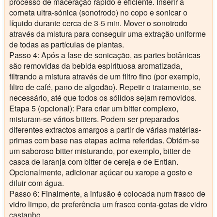
processo de maceração rápido e eficiente. Inserir a
corneta ultra-sónica (sonotrodo) no copo e sonicar o
líquido durante cerca de 3-5 min. Mover o sonotrodo
através da mistura para conseguir uma extração uniforme
de todas as partículas de plantas.
Passo 4:
Após a fase de sonicação, as partes botânicas
são removidas da bebida espirituosa aromatizada,
filtrando a mistura através de um filtro fino (por exemplo,
filtro de café, pano de algodão). Repetir o tratamento, se
necessário, até que todos os sólidos sejam removidos.
Etapa 5 (opcional):
Para criar um bitter complexo,
misturam-se vários bitters. Podem ser preparados
diferentes extractos amargos a partir de várias matérias-
primas com base nas etapas acima referidas. Obtém-se
um saboroso bitter misturando, por exemplo, bitter de
casca de laranja com bitter de cereja e de Entian.
Opcionalmente, adicionar açúcar ou xarope a gosto e
diluir com água.
Passo 6:
Finalmente, a infusão é colocada num frasco de
vidro limpo, de preferência um frasco conta-gotas de vidro
castanho.