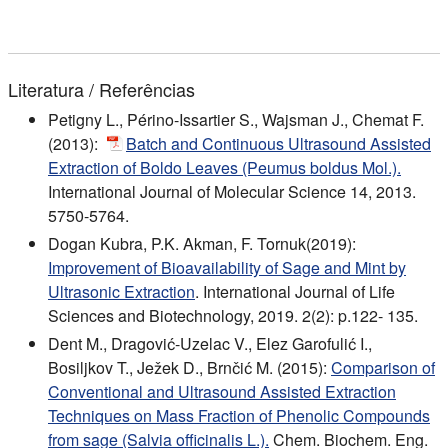
Literatura / Referências
Petigny L., Périno-Issartier S., Wajsman J., Chemat F.
(2013):
Batch and Continuous Ultrasound Assisted
Extraction of Boldo Leaves (Peumus boldus Mol.).
International Journal of Molecular Science 14, 2013.
5750-5764.
Dogan Kubra, P.K. Akman, F. Tornuk(2019):
Improvement of Bioavailability of Sage and Mint by
Ultrasonic Extraction
. International Journal of Life
Sciences and Biotechnology, 2019. 2(2): p.122- 135.
Dent M., Dragović-Uzelac V., Elez Garofulić I.,
Bosiljkov T., Ježek D., Brnčić M. (2015):
Comparison of
Conventional and Ultrasound Assisted Extraction
Techniques on Mass Fraction of Phenolic Compounds
from sage (Salvia officinalis L.).
Chem. Biochem. Eng.