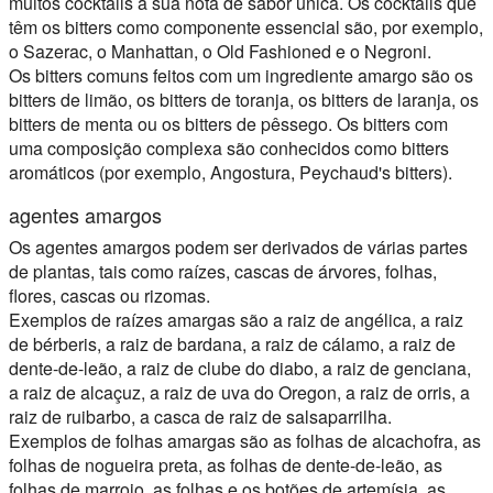
muitos cocktails a sua nota de sabor única. Os cocktails que
têm os bitters como componente essencial são, por exemplo,
o Sazerac, o Manhattan, o Old Fashioned e o Negroni.
Os bitters comuns feitos com um ingrediente amargo são os
bitters de limão, os bitters de toranja, os bitters de laranja, os
bitters de menta ou os bitters de pêssego. Os bitters com
uma composição complexa são conhecidos como bitters
aromáticos (por exemplo, Angostura, Peychaud's bitters).
agentes amargos
Os agentes amargos podem ser derivados de várias partes
de plantas, tais como raízes, cascas de árvores, folhas,
flores, cascas ou rizomas.
Exemplos de raízes amargas são a raiz de angélica, a raiz
de bérberis, a raiz de bardana, a raiz de cálamo, a raiz de
dente-de-leão, a raiz de clube do diabo, a raiz de genciana,
a raiz de alcaçuz, a raiz de uva do Oregon, a raiz de orris, a
raiz de ruibarbo, a casca de raiz de salsaparrilha.
Exemplos de folhas amargas são as folhas de alcachofra, as
folhas de nogueira preta, as folhas de dente-de-leão, as
folhas de marroio, as folhas e os botões de artemísia, as