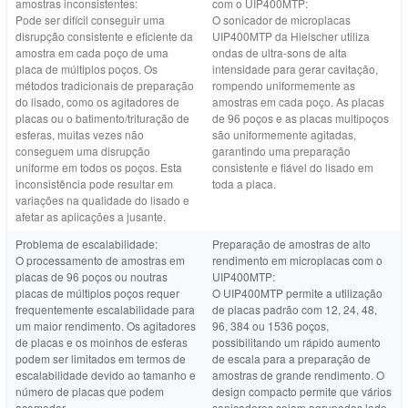
amostras inconsistentes:
com o UIP400MTP:
Pode ser difícil conseguir uma
O sonicador de microplacas
disrupção consistente e eficiente da
UIP400MTP da Hielscher utiliza
amostra em cada poço de uma
ondas de ultra-sons de alta
placa de múltiplos poços. Os
intensidade para gerar cavitação,
métodos tradicionais de preparação
rompendo uniformemente as
do lisado, como os agitadores de
amostras em cada poço. As placas
placas ou o batimento/trituração de
de 96 poços e as placas multipoços
esferas, muitas vezes não
são uniformemente agitadas,
conseguem uma disrupção
garantindo uma preparação
uniforme em todos os poços. Esta
consistente e fiável do lisado em
inconsistência pode resultar em
toda a placa.
variações na qualidade do lisado e
afetar as aplicações a jusante.
Problema de escalabilidade:
Preparação de amostras de alto
O processamento de amostras em
rendimento em microplacas com o
placas de 96 poços ou noutras
UIP400MTP:
placas de múltiplos poços requer
O UIP400MTP permite a utilização
frequentemente escalabilidade para
de placas padrão com 12, 24, 48,
um maior rendimento. Os agitadores
96, 384 ou 1536 poços,
de placas e os moinhos de esferas
possibilitando um rápido aumento
podem ser limitados em termos de
de escala para a preparação de
escalabilidade devido ao tamanho e
amostras de grande rendimento. O
número de placas que podem
design compacto permite que vários
acomodar.
sonicadores sejam agrupados lado