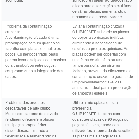
a lado para a sonicação simultânea
de várias placas, aumentando o
rendimento e a produtividade.
Problema da contaminação
Evitar a contaminação cruzada:
cruzada:
O UIP400MTP submete as placas
A contaminação cruzada é uma
de poços a sonicação indireta,
preocupação comum quando se
eliminando a necessidade de
trabalha com placas de múltiplos
esferas ou produtos químicos. As
poços. Os métodos tradicionais
placas podem ser cobertas com
podem levar a salpicos de amostras
uma folha de alumínio ou uma
ou a transbordos entre poços,
tampa para criar um sistema
comprometendo a integridade dos
fechado, prevenindo eficazmente a
dados.
contaminação cruzada e garantindo
um processamento fiável das
amostras – ideal para a preparação
de amostras estéreis.
Problema dos produtos
Utilize a microplaca da sua
descartáveis de alto custo:
preferência:
Muitos sonicadores de elevado
O UIP400MTP funciona com
rendimento requerem placas
quaisquer placas de 96 poços ou
multipoços proprietárias
poços múltiplos, dando aos
dispendiosas, limitando a
utilizadores a liberdade de escolher
flexibilidade e aumentando os
as placas mais adequadas e