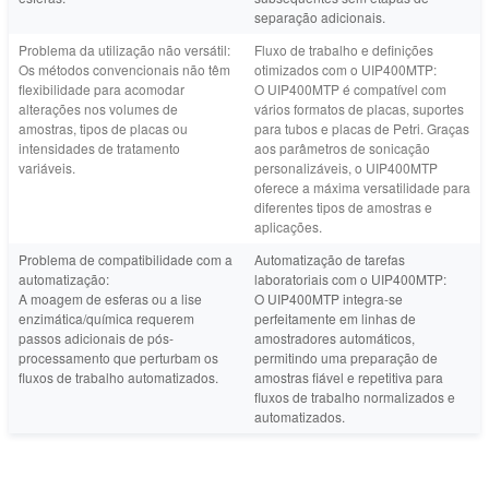
separação adicionais.
Problema da utilização não versátil:
Fluxo de trabalho e definições
Os métodos convencionais não têm
otimizados com o UIP400MTP:
flexibilidade para acomodar
O UIP400MTP é compatível com
alterações nos volumes de
vários formatos de placas, suportes
amostras, tipos de placas ou
para tubos e placas de Petri. Graças
intensidades de tratamento
aos parâmetros de sonicação
variáveis.
personalizáveis, o UIP400MTP
oferece a máxima versatilidade para
diferentes tipos de amostras e
aplicações.
Problema de compatibilidade com a
Automatização de tarefas
automatização:
laboratoriais com o UIP400MTP:
A moagem de esferas ou a lise
O UIP400MTP integra-se
enzimática/química requerem
perfeitamente em linhas de
passos adicionais de pós-
amostradores automáticos,
processamento que perturbam os
permitindo uma preparação de
fluxos de trabalho automatizados.
amostras fiável e repetitiva para
fluxos de trabalho normalizados e
automatizados.