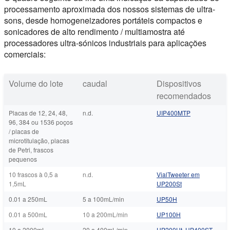
processamento aproximada dos nossos sistemas de ultra-
sons, desde homogeneizadores portáteis compactos e
sonicadores de alto rendimento / multiamostra até
processadores ultra-sónicos industriais para aplicações
comerciais:
Volume do lote
caudal
Dispositivos
recomendados
Placas de 12, 24, 48,
n.d.
UIP400MTP
96, 384 ou 1536 poços
/ placas de
microtitulação, placas
de Petri, frascos
pequenos
10 frascos à 0,5 a
n.d.
VialTweeter em
1,5mL
UP200St
0.01 a 250mL
5 a 100mL/min
UP50H
0.01 a 500mL
10 a 200mL/min
UP100H
10 a 2000mL
20 a 400mL/min
UP200Ht
,
UP400ST