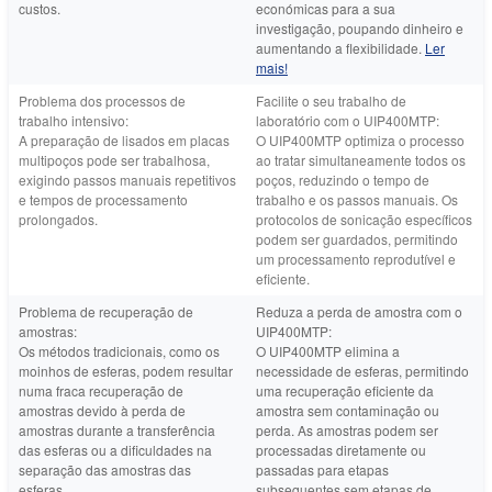
custos.
económicas para a sua
investigação, poupando dinheiro e
aumentando a flexibilidade.
Ler
mais!
Problema dos processos de
Facilite o seu trabalho de
trabalho intensivo:
laboratório com o UIP400MTP:
A preparação de lisados em placas
O UIP400MTP optimiza o processo
multipoços pode ser trabalhosa,
ao tratar simultaneamente todos os
exigindo passos manuais repetitivos
poços, reduzindo o tempo de
e tempos de processamento
trabalho e os passos manuais. Os
prolongados.
protocolos de sonicação específicos
podem ser guardados, permitindo
um processamento reprodutível e
eficiente.
Problema de recuperação de
Reduza a perda de amostra com o
amostras:
UIP400MTP:
Os métodos tradicionais, como os
O UIP400MTP elimina a
moinhos de esferas, podem resultar
necessidade de esferas, permitindo
numa fraca recuperação de
uma recuperação eficiente da
amostras devido à perda de
amostra sem contaminação ou
amostras durante a transferência
perda. As amostras podem ser
das esferas ou a dificuldades na
processadas diretamente ou
separação das amostras das
passadas para etapas
esferas.
subsequentes sem etapas de