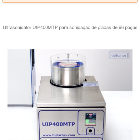
Ultrasonicator UIP400MTP para sonicação de placas de 96 poços
O vídeo mostra o sistema ultrassónico de preparação de amost