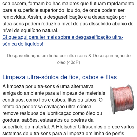
coalescem, formam bolhas maiores que flutuam rapidamente
para a superfície superior do líquido, de onde podem ser
removidas. Assim, a desgaseificação e a desaeração por
ultra-sons podem reduzir o nível de gás dissolvido abaixo do
nível de equilíbrio natural.
Clique aqui para ler mais sobre a desgaseificação ultra-
sónica de líquidos!
Desgaseificação em linha por ultra-sons & Desespumação de
óleo (40cP)
Este vídeo demonstra a desgaseificação eficiente de óleo visc
Limpeza ultra-sónica de fios, cabos e fitas
A limpeza por ultra-sons é uma alternativa
amiga do ambiente para a limpeza de materiais
contínuos, como fios e cabos, fitas ou tubos. O
efeito da poderosa cavitação ultra-sónica
remove resíduos de lubrificação como óleo ou
gordura, sabões, estearatos ou poeiras da
superfície do material. A Hielscher Ultrasonics oferece vários
sistemas de ultra-sons para a limpeza em linha de perfis