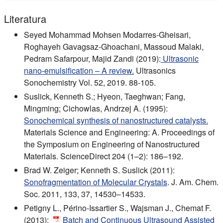
Literatura
Seyed Mohammad Mohsen Modarres-Gheisari,
Roghayeh Gavagsaz-Ghoachani, Massoud Malaki,
Pedram Safarpour, Majid Zandi (2019):
Ultrasonic
nano-emulsification – A review.
Ultrasonics
Sonochemistry Vol. 52, 2019. 88-105.
Suslick, Kenneth S.; Hyeon, Taeghwan; Fang,
Mingming; Cichowlas, Andrzej A. (1995):
Sonochemical synthesis of nanostructured catalysts.
Materials Science and Engineering: A. Proceedings of
the Symposium on Engineering of Nanostructured
Materials. ScienceDirect 204 (1–2): 186–192.
Brad W. Zeiger; Kenneth S. Suslick (2011):
Sonofragmentation of Molecular Crystals
. J. Am. Chem.
Soc. 2011, 133, 37, 14530–14533.
Petigny L., Périno-Issartier S., Wajsman J., Chemat F.
(2013):
Batch and Continuous Ultrasound Assisted