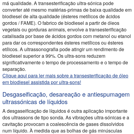
má qualidade. A transesterificação ultra-sónica pode
converter até mesmo matérias-primas de baixa qualidade em
biodiesel de alta qualidade (ésteres metílicos de ácidos
gordos / FAME). O fabrico de biodiesel a partir de óleos
vegetais ou gorduras animais, envolve a transesterificação
catalisada por base de ácidos gordos com metanol ou etanol
para dar os correspondentes ésteres metílicos ou ésteres
etílicos. A ultrassonografia pode atingir um rendimento de
biodiesel superior a 99%. Os ultra-sons reduzem
significativamente o tempo de processamento e o tempo de
separação.
Clique aqui para ler mais sobre a transesterificação de óleo
em biodiesel assistida por ultra-sons!
Desgaseificação, desareação e antiespumagem
ultrassónicas de líquidos
A desgaseificação de líquidos é outra aplicação importante
dos ultrassons de tipo sonda. As vibrações ultra-sónicas e a
cavitação provocam a coalescência de gases dissolvidos
num líquido. À medida que as bolhas de gás minúsculas