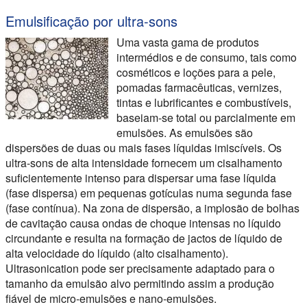
O vídeo demonstra a dispersão ultra-sónica da cor vermelha
Emulsificação por ultra-sons
Uma vasta gama de produtos
intermédios e de consumo, tais como
cosméticos e loções para a pele,
pomadas farmacêuticas, vernizes,
tintas e lubrificantes e combustíveis,
baseiam-se total ou parcialmente em
emulsões. As emulsões são
dispersões de duas ou mais fases líquidas imiscíveis. Os
ultra-sons de alta intensidade fornecem um cisalhamento
suficientemente intenso para dispersar uma fase líquida
(fase dispersa) em pequenas gotículas numa segunda fase
(fase contínua). Na zona de dispersão, a implosão de bolhas
de cavitação causa ondas de choque intensas no líquido
circundante e resulta na formação de jactos de líquido de
alta velocidade do líquido (alto cisalhamento).
Ultrasonication pode ser precisamente adaptado para o
tamanho da emulsão alvo permitindo assim a produção
fiável de micro-emulsões e nano-emulsões.