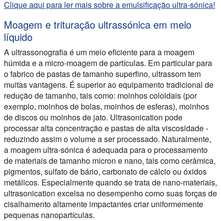
Clique aqui para ler mais sobre a emulsificação ultra-sónica!
Moagem e trituração ultrassónica em meio
líquido
A ultrassonografia é um meio eficiente para a moagem
húmida e a micro-moagem de partículas. Em particular para
o fabrico de pastas de tamanho superfino, ultrassom tem
muitas vantagens. É superior ao equipamento tradicional de
redução de tamanho, tais como: moinhos coloidais (por
exemplo, moinhos de bolas, moinhos de esferas), moinhos
de discos ou moinhos de jato. Ultrasonication pode
processar alta concentração e pastas de alta viscosidade -
reduzindo assim o volume a ser processado. Naturalmente,
a moagem ultra-sónica é adequada para o processamento
de materiais de tamanho micron e nano, tais como cerâmica,
pigmentos, sulfato de bário, carbonato de cálcio ou óxidos
metálicos. Especialmente quando se trata de nano-materiais,
ultrasonication excelsa no desempenho como suas forças de
cisalhamento altamente impactantes criar uniformemente
pequenas nanopartículas.