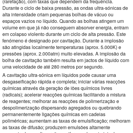
(rarefação), com taxas que dependem da frequência.
Durante o ciclo de baixa pressão, as ondas ultra-sónicas de
alta intensidade criam pequenas bolhas de vácuo ou
espaços vazios no líquido. Quando as bolhas atingem um
volume em que já não conseguem absorver energia, entram
em colapso violento durante um ciclo de alta pressão. Este
fenómeno é designado por cavitação. Durante a implosão
são atingidas localmente temperaturas (aprox. 5.000K) e
pressões (aprox. 2.000atm) muito elevadas. A implosão da
bolha de cavitação também resulta em jactos de líquido com
uma velocidade de até 280 metros por segundo.
A cavitação ultra-sónica em líquidos pode causar uma
desgaseificação rápida e completa; iniciar várias reacções
químicas através da geração de iões químicos livres
(radicais); acelerar reacções químicas facilitando a mistura
de reagentes; melhorar as reacções de polimerização e
despolimerização dispersando agregados ou quebrando
permanentemente ligações químicas em cadeias
poliméricas; aumentam as taxas de emulsificação; melhoram
as taxas de difusão; produzem emulsões altamente