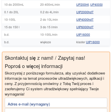
10 do 2000mL
20-400mL/min
UP200Ht
,
UP400St
0.1 do 20L
0.2 do 4L/min
UIP2000hdT
10-100L
2 do 10L/min
UIP4000hdT
15 do 150 l
3 do 15 l/min
UIP6000hdT
b.d.
10-100L/min
UIP16000
b.d.
większe
klaster
UIP16000
Skontaktuj się z nami! / Zapytaj nas!
Poproś o więcej informacji
Skorzystaj z poniższego formularza, aby uzyskać dodatkowe
informacje na temat procesorów ultradźwiękowych, aplikacji i
ceny. Z przyjemnością omówimy z Tobą Twój proces i
zaoferujemy Ci system ultradźwiękowy spełniający Twoje
wymagania!
Adres e-mail (wymagany)