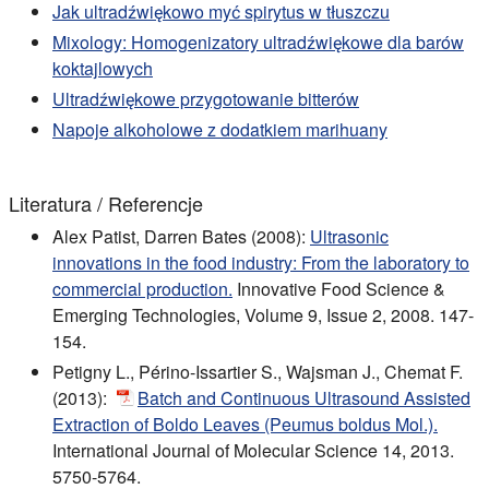
Jak ultradźwiękowo myć spirytus w tłuszczu
Mixology: Homogenizatory ultradźwiękowe dla barów
koktajlowych
Ultradźwiękowe przygotowanie bitterów
Napoje alkoholowe z dodatkiem marihuany
Literatura / Referencje
Alex Patist, Darren Bates (2008):
Ultrasonic
innovations in the food industry: From the laboratory to
commercial production.
Innovative Food Science &
Emerging Technologies, Volume 9, Issue 2, 2008. 147-
154.
Petigny L., Périno-Issartier S., Wajsman J., Chemat F.
(2013):
Batch and Continuous Ultrasound Assisted
Extraction of Boldo Leaves (Peumus boldus Mol.).
International Journal of Molecular Science 14, 2013.
5750-5764.