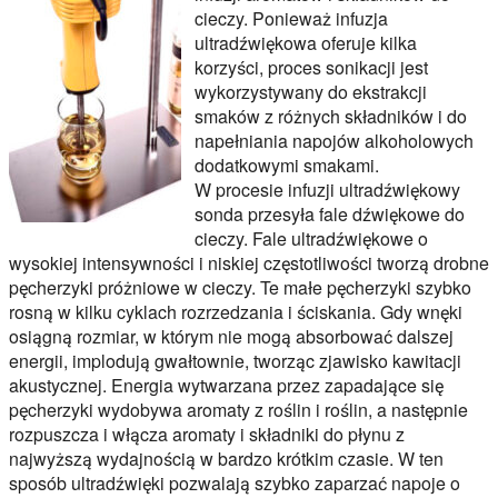
cieczy. Ponieważ infuzja
ultradźwiękowa oferuje kilka
korzyści, proces sonikacji jest
wykorzystywany do ekstrakcji
smaków z różnych składników i do
napełniania napojów alkoholowych
dodatkowymi smakami.
W procesie infuzji ultradźwiękowy
sonda przesyła fale dźwiękowe do
cieczy. Fale ultradźwiękowe o
wysokiej intensywności i niskiej częstotliwości tworzą drobne
pęcherzyki próżniowe w cieczy. Te małe pęcherzyki szybko
rosną w kilku cyklach rozrzedzania i ściskania. Gdy wnęki
osiągną rozmiar, w którym nie mogą absorbować dalszej
energii, implodują gwałtownie, tworząc zjawisko kawitacji
akustycznej. Energia wytwarzana przez zapadające się
pęcherzyki wydobywa aromaty z roślin i roślin, a następnie
rozpuszcza i włącza aromaty i składniki do płynu z
najwyższą wydajnością w bardzo krótkim czasie. W ten
sposób ultradźwięki pozwalają szybko zaparzać napoje o