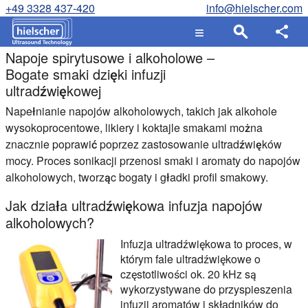
+49 3328 437-420
info@hielscher.com
Napoje spirytusowe i alkoholowe –
Bogate smaki dzięki infuzji
ultradźwiękowej
Napełnianie napojów alkoholowych, takich jak alkohole
wysokoprocentowe, likiery i koktajle smakami można
znacznie poprawić poprzez zastosowanie ultradźwięków
mocy. Proces sonikacji przenosi smaki i aromaty do napojów
alkoholowych, tworząc bogaty i gładki profil smakowy.
Jak działa ultradźwiękowa infuzja napojów
alkoholowych?
Infuzja ultradźwiękowa to proces, w
którym fale ultradźwiękowe o
częstotliwości ok. 20 kHz są
wykorzystywane do przyspieszenia
infuzji aromatów i składników do