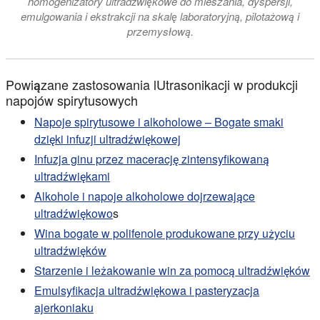
homogenizatory ultradźwiękowe do mieszania, dyspersji,
emulgowania i ekstrakcji na skalę laboratoryjną, pilotażową i
przemysłową.
Powiązane zastosowania lUtrasonikacji w produkcji
napojów spirytusowych
Napoje spirytusowe i alkoholowe – Bogate smaki
dzięki infuzji ultradźwiękowej
Infuzja ginu przez macerację zintensyfikowaną
ultradźwiękami
Alkohole i napoje alkoholowe dojrzewające
ultradźwiękowo
s
Wina bogate w polifenole produkowane przy użyciu
ultradźwięków
Starzenie i leżakowanie win za pomocą ultradźwięków
Emulsyfikacja ultradźwiękowa i pasteryzacja
ajerkoniaku