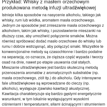
Przykład: Whisky z masłem orzechowym
produkowana metodą infuzji ultradźwiękowej
Istnieje kilka sposobów na nasycenie alkoholu, takiego jak
whisky, rum lub wódka, aromatem masła orzechowego.
Jednym ze sposobów jest zmieszanie masła orzechowego z
alkoholem, takim jak whisky, i pozostawienie mieszanki na
dłuższy czas, aby umożliwić połączenie smaków. Można
również spróbować dodać masło orzechowe do whisky lub
rumu i dobrze wstrząsnąć, aby połączyć smaki. Wszystkie te
konwencjonalne metody są czasochłonne i bardzo podatne
na separację, co oznacza, że cięższa część wypada i tworzy
osad na dnie, nawet po etapie usuwania ciał stałych.
Mieszanie ultradźwiękowe jest bardzo skuteczną metodą
przenoszenia aromatów z aromatycznych substratów (np.
masła orzechowego, ziół itp.) do alkoholu. Gdy intensywne
fale ultradźwiękowe są wprowadzane do cieczy (np.
alkoholu), występuje zjawisko kawitacji akustycznej.
Kawitacja charakteryzuje się bardzo gęstymi energetycznie
warunkami, w tym lokalnie występującymi wysokimi
ciśnieniami i temperaturami, siłami ścinającymi i strumieniem