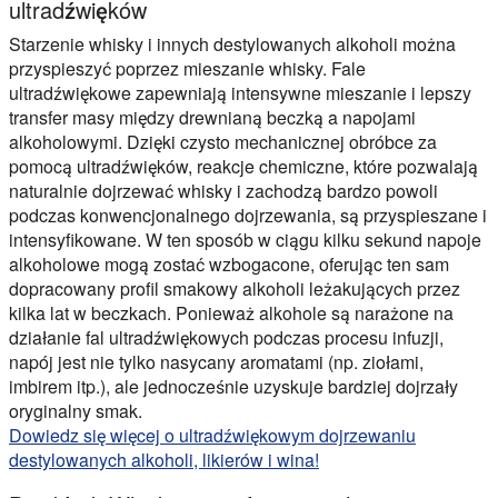
ultradźwięków
Starzenie whisky i innych destylowanych alkoholi można
przyspieszyć poprzez mieszanie whisky. Fale
ultradźwiękowe zapewniają intensywne mieszanie i lepszy
transfer masy między drewnianą beczką a napojami
alkoholowymi. Dzięki czysto mechanicznej obróbce za
pomocą ultradźwięków, reakcje chemiczne, które pozwalają
naturalnie dojrzewać whisky i zachodzą bardzo powoli
podczas konwencjonalnego dojrzewania, są przyspieszane i
intensyfikowane. W ten sposób w ciągu kilku sekund napoje
alkoholowe mogą zostać wzbogacone, oferując ten sam
dopracowany profil smakowy alkoholi leżakujących przez
kilka lat w beczkach. Ponieważ alkohole są narażone na
działanie fal ultradźwiękowych podczas procesu infuzji,
napój jest nie tylko nasycany aromatami (np. ziołami,
imbirem itp.), ale jednocześnie uzyskuje bardziej dojrzały
oryginalny smak.
Dowiedz się więcej o ultradźwiękowym dojrzewaniu
destylowanych alkoholi, likierów i wina!