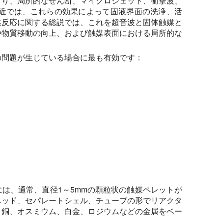
より、局所的なせん断、マイクロジェット、衝撃波、
付近では、これらの効果によって固液界面の洗浄、活
媒反応に関する総説では、これを超音波と固体触媒と
や物質移動の向上、および触媒表面における局所的な
の問題が生じている場合に最も有効です：
は、通常、直径1～5mmの顆粒状の触媒ペレットが
ベッド、セパレートシェル、チューブの形でリアクタ
、銅、オスミウム、白金、ロジウムなどの金属をベー