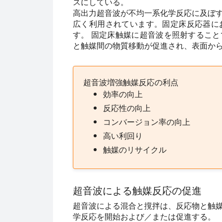
スにしている。
高出力超音波が不均一系化学反応に及ぼ
広く利用されています。固定床反応器に
す。 固定床触媒に超音波を照射するこ
と触媒間の物質移動が促進され、表面か
超音波増強触媒反応の利点
効率の向上
反応性の向上
コンバージョン率の向上
高い利回り
触媒のリサイクル
超音波による触媒反応の促進
超音波による混合と撹拌は、反応物と触
学反応を開始および／または促進する。