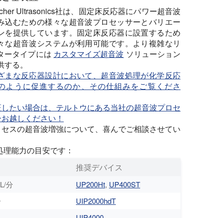
lscher Ultrasonics社は、固定床反応器にパワー超音波
み込むための様々な超音波プロセッサーとバリエー
ンを提供しています。固定床反応器に設置するため
々な超音波システムが利用可能です。より複雑なリ
タータイプには
カスタマイズ超音波
ソリューション
供する。
ざまな反応器設計において、超音波処理が化学反応
のように促進するのか、その仕組みをご覧くださ
証したい場合は、テルトウにある当社の超音波プロセ
ひお越しください！
ロセスの超音波増強について、喜んでご相談させてい
ーの処理能力の目安です：
推奨デバイス
L/分
UP200Ht
,
UP400ST
分
UIP2000hdT
UIP4000