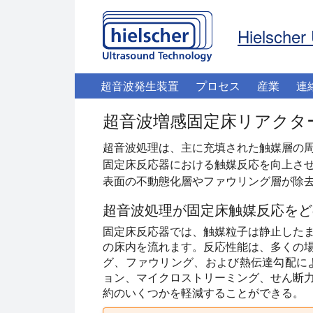
Hielscher 
超音波発生装置
プロセス
産業
連
超音波増感固定床リアクタ
超音波処理は、主に充填された触媒層の
固定床反応器における触媒反応を向上さ
表面の不動態化層やファウリング層が除
超音波処理が固定床触媒反応をど
固定床反応器では、触媒粒子は静止した
の床内を流れます。反応性能は、多くの
グ、ファウリング、および熱伝達勾配に
ョン、マイクロストリーミング、せん断
約のいくつかを軽減することができる。