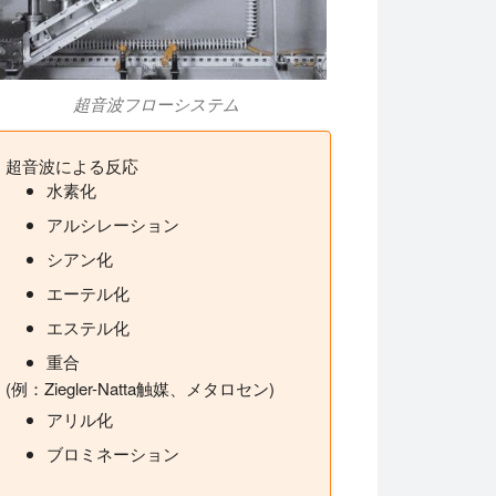
超音波フローシステム
超音波による反応
水素化
アルシレーション
シアン化
エーテル化
エステル化
重合
(例：Ziegler-Natta触媒、メタロセン)
アリル化
ブロミネーション