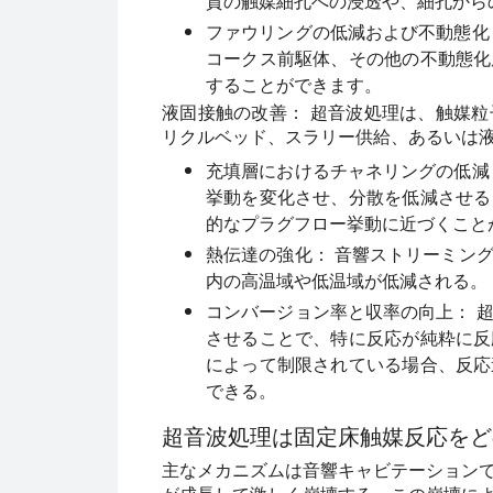
質の触媒細孔への浸透や、細孔から
ファウリングの低減および不動態化
コークス前駆体、その他の不動態化
することができます。
液固接触の改善：
超音波処理は、触媒粒
リクルベッド、スラリー供給、あるいは
充填層におけるチャネリングの低減
挙動を変化させ、分散を低減させる
的なプラグフロー挙動に近づくこと
熱伝達の強化：
音響ストリーミング
内の高温域や低温域が低減される。
コンバージョン率と収率の向上：
超
させることで、特に反応が純粋に反
によって制限されている場合、反応
できる。
超音波処理は固定床触媒反応をど
主なメカニズムは音響キャビテーション