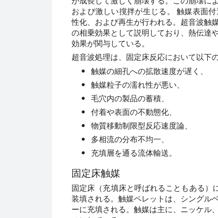
が成長して激しく崩壊する。この崩壊に
および激しい撹拌が生じる。 触媒表面
性化、および再生が行われる。超音波触
の相乗効果として説明しており、熱伝達
効果が関与している。
超音波処理は、固定床反応において以下
触媒の細孔への拡散速度が遅く、
触媒粒子の濡れ性が悪い、
毛穴内の製品の蓄積、
付着や表面の不動態化、
物質移動制限型反応速度論、
多相流の分布不均一、
充填層を通る流体輸送。
固定床触媒
固定床（充填床と呼ばれることもある）に
装填される。触媒ペレットは、シングル
ーに充填される。触媒は主に、ニッケル