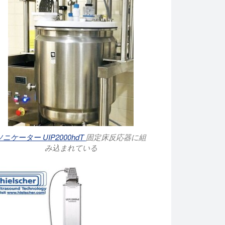
ソニケーター UIP2000hdT
固定床反応器に組
み込まれている