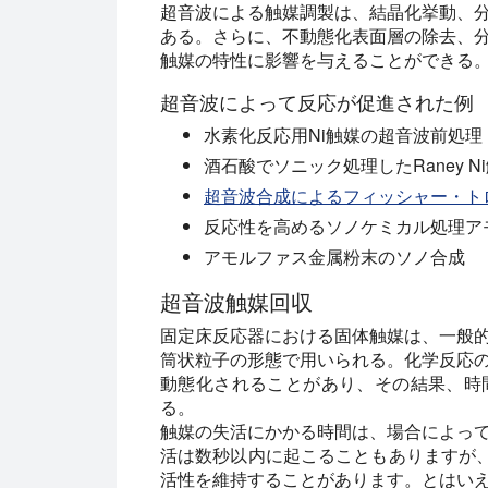
超音波による触媒調製は、結晶化挙動、
ある。さらに、不動態化表面層の除去、
触媒の特性に影響を与えることができる
超音波によって反応が促進された例
水素化反応用Ni触媒の超音波前処理
酒石酸でソニック処理したRaney
超音波合成によるフィッシャー・ト
反応性を高めるソノケミカル処理ア
アモルファス金属粉末のソノ合成
超音波触媒回収
固定床反応器における固体触媒は、一般
筒状粒子の形態で用いられる。化学反応
動態化されることがあり、その結果、時
る。
触媒の失活にかかる時間は、場合によっ
活は数秒以内に起こることもありますが、
活性を維持することがあります。とはい