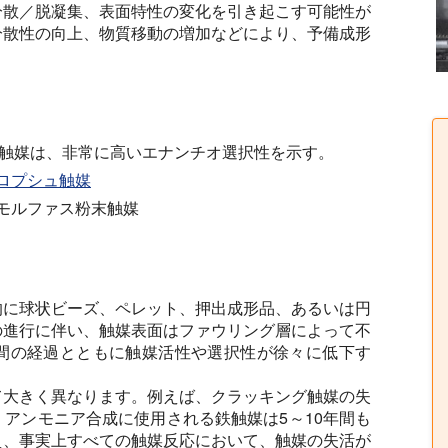
分散／脱凝集、表面特性の変化を引き起こす可能性が
分散性の向上、物質移動の増加などにより、予備成形
。
 Ni触媒は、非常に高いエナンチオ選択性を示す。
ロプシュ触媒
モルファス粉末触媒
的に球状ビーズ、ペレット、押出成形品、あるいは円
の進行に伴い、触媒表面はファウリング層によって不
間の経過とともに触媒活性や選択性が徐々に低下す
て大きく異なります。例えば、クラッキング触媒の失
アンモニア合成に使用される鉄触媒は5～10年間も
え、事実上すべての触媒反応において、触媒の失活が