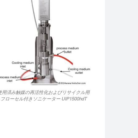
使用済み触媒の再活性化およびリサイクル用
フローセル付きソニケーター UIP1500hdT