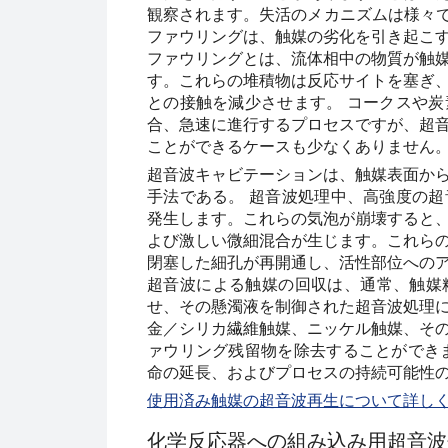
観察されます。失活のメカニズムは様々です
ファウリングは、触媒の劣化を引き起こ
ファウリングとは、流体相中の物質が触
す。これらの堆積物は反応サイトを塞ぎ
との接触を減少させます。 コークスや
合、急速に進行するプロセスですが、超
ことができるケースも少なくありません
超音波キャビテーションは、触媒表面か
手法である。 超音波処理中、高強度の
発生します。これらの気泡が崩壊すると
よび激しい微細混合が生じます。これら
閉塞した細孔が再開通し、活性部位への
超音波による触媒の回収は、通常、触媒
せ、その懸濁液を制御された超音波処理
金／シリカ繊維触媒、ニッケル触媒、そ
ァウリング残留物を除去することができ
命の延長、およびプロセスの持続可能性
使用済み触媒の超音波再生について詳し
化学反応器への組み込み用超音波