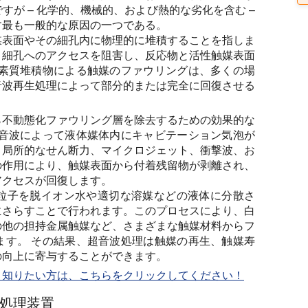
が – 化学的、機械的、および熱的な劣化を含む –
す最も一般的な原因の一つである。
媒表面やその細孔内に物理的に堆積することを指しま
、細孔へのアクセスを阻害し、反応物と活性触媒表面
炭素質堆積物による触媒のファウリングは、多くの場
音波再生処理によって部分的または完全に回復させる
。
ら不動態化ファウリング層を除去するための効果的な
超音波によって液体媒体内にキャビテーション気泡が
、局所的なせん断力、マイクロジェット、衝撃波、お
の作用により、触媒表面から付着残留物が剥離され、
アクセスが回復します。
粒子を脱イオン水や適切な溶媒などの液体に分散さ
にさらすことで行われます。このプロセスにより、白
の他の担持金属触媒など、さまざまな触媒材料からフ
ます。 その結果、超音波処理は触媒の再生、触媒寿
の向上に寄与することができます。
く知りたい方は、こちらをクリックしてください！
処理装置