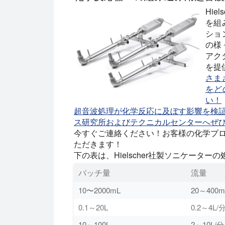
Hie
を組
ショ
の様
アク
を提
さま
をど
い！
超音波処理が化学反応に及ぼす影響を検
ス研究所およびテクニカルセンターへぜ
今すぐご連絡ください！お客様の化学プ
ただきます！
下の表は、Hielscher社製ソニケータ
バッチ量
流量
10〜2000mL
20～400m
0.1～20L
0.2～4L/
10～100L
2～10L/分