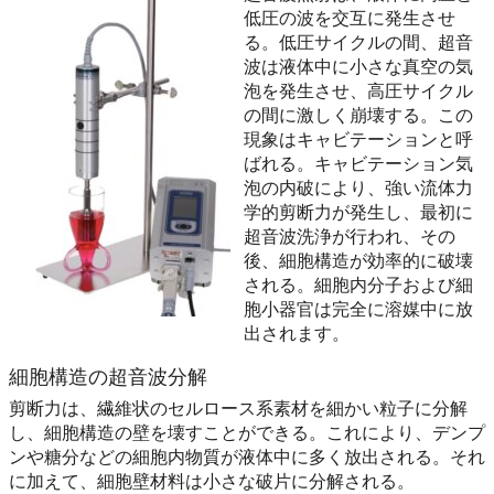
低圧の波を交互に発生させ
る。低圧サイクルの間、超音
波は液体中に小さな真空の気
泡を発生させ、高圧サイクル
の間に激しく崩壊する。この
現象はキャビテーションと呼
ばれる。キャビテーション気
泡の内破により、強い流体力
学的剪断力が発生し、最初に
超音波洗浄が行われ、その
後、細胞構造が効率的に破壊
される。細胞内分子および細
胞小器官は完全に溶媒中に放
出されます。
細胞構造の超音波分解
剪断力は、繊維状のセルロース系素材を細かい粒子に分解
し、細胞構造の壁を壊すことができる。これにより、デンプ
ンや糖分などの細胞内物質が液体中に多く放出される。それ
に加えて、細胞壁材料は小さな破片に分解される。