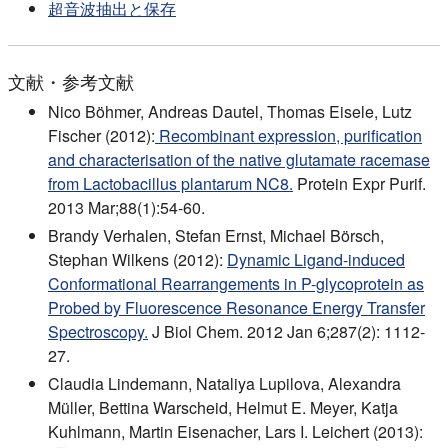
超音波抽出と保存
文献・参考文献
Nico Böhmer, Andreas Dautel, Thomas Eisele, Lutz
Fischer (2012):
Recombinant expression, purification
and characterisation of the native glutamate racemase
from Lactobacillus plantarum NC8.
Protein Expr Purif.
2013 Mar;88(1):54-60.
Brandy Verhalen, Stefan Ernst, Michael Börsch,
Stephan Wilkens (2012):
Dynamic Ligand-induced
Conformational Rearrangements in P-glycoprotein as
Probed by Fluorescence Resonance Energy Transfer
Spectroscopy.
J Biol Chem. 2012 Jan 6;287(2): 1112-
27.
Claudia Lindemann, Nataliya Lupilova, Alexandra
Müller, Bettina Warscheid, Helmut E. Meyer, Katja
Kuhlmann, Martin Eisenacher, Lars I. Leichert (2013):