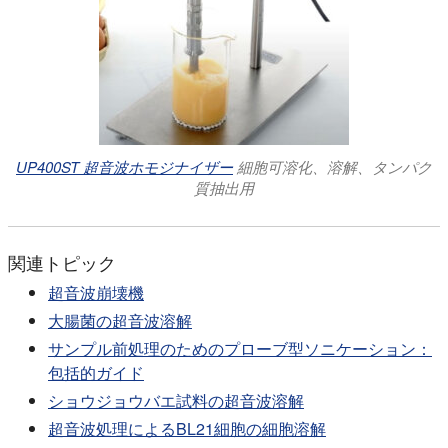
UP400ST 超音波ホモジナイザー
細胞可溶化、溶解、タンパク
質抽出用
関連トピック
超音波崩壊機
大腸菌の超音波溶解
サンプル前処理のためのプローブ型ソニケーション：
包括的ガイド
ショウジョウバエ試料の超音波溶解
超音波処理によるBL21細胞の細胞溶解