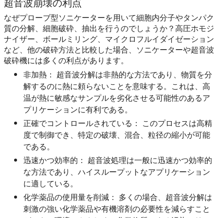
超音波崩壊の利点
なぜプローブ型ソニケーターを用いて細胞内分子やタンパク
質の分解、細胞破砕、抽出を行うのでしょうか？高圧ホモジ
ナイザー、ボールミリング、マイクロフルイダイゼーション
など、他の破砕方法と比較した場合、ソニケーターや超音波
破砕機には多くの利点があります。
非加熱：
超音波分解は非熱的な方法であり、物質を分
解するのに熱に頼らないことを意味する。これは、高
温が熱に敏感なサンプルを劣化させる可能性のあるア
プリケーションに有利である。
正確でコントロールされている：
このプロセスは高精
度で制御でき、特定の破壊、混合、粒径の縮小が可能
である。
迅速かつ効率的：
超音波処理は一般に迅速かつ効率的
な方法であり、ハイスループットなアプリケーション
に適している。
化学薬品の使用量を削減：
多くの場合、超音波分解は
刺激の強い化学薬品や有機溶剤の必要性を減らすこと