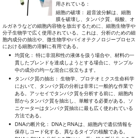
用されている：
細胞の破壊：
超音波分解は、細胞
膜を破壊し、タンパク質、核酸、オ
ルガネラなどの細胞内容物を放出するために、細胞生物学や
分子生物学で広く使用されている。これは、分析のための細
胞内成分の抽出や、微生物学やバイオテクノロジープロセス
における細胞の溶解に有用である。
均質化：
特に非混和性の液体を扱う場合や、材料の一
貫したブレンドを達成しようとする場合に、サンプル
中の成分の均一な混合に役立ちます。
タンパク質の抽出：
生物学、プロテオミクス生命科学
において、タンパク質の分析は非常に一般的な作業で
ある。アッセイでタンパク質を分析する前に、細胞内
部からタンパク質を抽出し、単離する必要がある。ソ
ニケーターはタンパク質抽出に最も広く使われている
方法である。
DNAの断片化：
DNAとRNAは、細胞内で遺伝情報を
保存しコード化する、異なるタイプの核酸である。