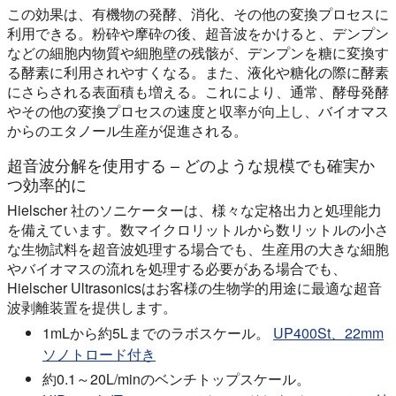
この効果は、有機物の発酵、消化、その他の変換プロセスに
利用できる。粉砕や摩砕の後、超音波をかけると、デンプン
などの細胞内物質や細胞壁の残骸が、デンプンを糖に変換す
る酵素に利用されやすくなる。また、液化や糖化の際に酵素
にさらされる表面積も増える。これにより、通常、酵母発酵
やその他の変換プロセスの速度と収率が向上し、バイオマス
からのエタノール生産が促進される。
超音波分解を使用する – どのような規模でも確実か
つ効率的に
Hielscher 社のソニケーターは、様々な定格出力と処理能力
を備えています。数マイクロリットルから数リットルの小さ
な生物試料を超音波処理する場合でも、生産用の大きな細胞
やバイオマスの流れを処理する必要がある場合でも、
Hielscher Ultrasonicsはお客様の生物学的用途に最適な超音
波剥離装置を提供します。
1mLから約5Lまでのラボスケール。
UP400St、22mm
ソノトロード付き
約0.1～20L/minのベンチトップスケール。