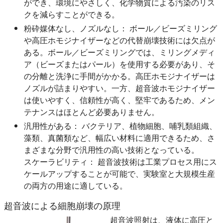
ができ、環境にやさしく、化学物質による汚染のリス
クを減らすことができる。
粉砕媒体なし、ノズルなし：
ボール／ビーズミリング
や高圧ホモジナイザーなどの代替崩壊技術には欠点が
ある。ボール／ビーズミリングでは、ミリングメディ
ア（ビーズまたはパール）を使用する必要があり、そ
の分離と洗浄に手間がかかる。高圧ホモジナイザーは
ノズルが詰まりやすい。一方、超音波ホモジナイザー
は使いやすく、信頼性が高く、堅牢であるため、メン
テナンスはほとんど必要ありません。
汎用性がある：
バクテリア、植物細胞、哺乳類組織、
藻類、真菌類など、幅広い材料に適用できるため、さ
まざまな分野で汎用性の高い技術となっている。
スケーラビリティ：
超音波技術は工業プロセス用にス
ケールアップすることが可能で、実験室と大規模生産
の両方の用途に適している。
超音波による細胞崩壊の原理
超音波照射は、液体に高圧と