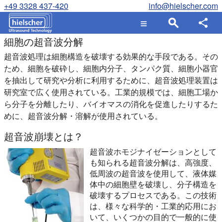
+49 3328 437-420
info@hielscher.com
細胞の超音波分解
超音波処理は細胞構造を破壊する効果的な手段である。その
ため、細胞を破砕し、細胞内分子、タンパク質、細胞小器官
を抽出して研究や分析に利用するために、超音波処理装置は
研究室で広く使用されている。工業的規模では、細胞工場か
ら分子を分離したり、バイオマスの消化を促進したりするた
めに、超音波分解・溶解が使用されている。
超音波崩壊とは？
超音波ホモジナイゼーションとして
も知られる超音波分解は、高強度、
低周波の超音波を使用して、液体媒
体中の細胞壁を破壊し、分子構造を
破壊するプロセスである。この技術
は、様々な科学的・工業的応用にお
いて、いくつかの目的で一般的に使