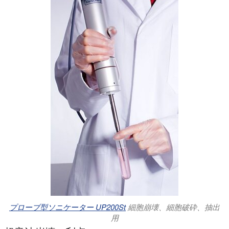
プローブ型ソニケーター UP200St
細胞崩壊、細胞破砕、抽出
用