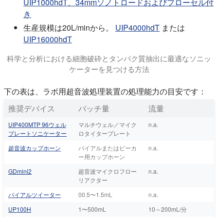
UIP1000hdT、34mmソノトロードおよびフローセル付
き
生産規模は20L/minから。
UIP4000hdT
または
UIP16000hdT
科学と分析における細胞破砕とタンパク質抽出に最適なソニッ
ケーターを見つける方法
このチュートリアルでは、ラボでの溶解、細胞破砕、タンパク質
下の表は、ラボ用超音波処理装置の処理能力の目安です：
推奨デバイス
バッチ量
流量
UIP400MTP 96ウェル
マルチウェル／マイク
n.a.
プレートソニケーター
ロタイタープレート
超音波カップホーン
バイアルまたはビーカ
n.a.
ー用カップホーン
GDmini2
超音波マイクロフロー
n.a.
リアクター
バイアルツイーター
00.5〜1.5mL
n.a.
UP100H
1〜500mL
10～200mL/分