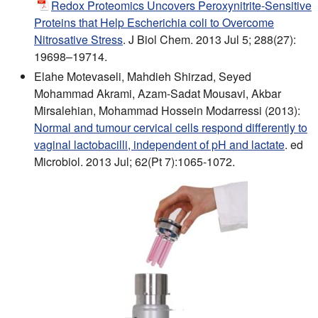
Redox Proteomics Uncovers Peroxynitrite-Sensitive
Proteins that Help Escherichia coli to Overcome
Nitrosative Stress
. J Biol Chem. 2013 Jul 5; 288(27):
19698–19714.
Elahe Motevaseli, Mahdieh Shirzad, Seyed
Mohammad Akrami, Azam-Sadat Mousavi, Akbar
Mirsalehian, Mohammad Hossein Modarressi (2013):
Normal and tumour cervical cells respond differently to
vaginal lactobacilli, independent of pH and lactate
. ed
Microbiol. 2013 Jul; 62(Pt 7):1065-1072.