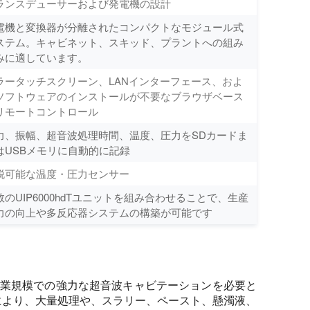
ランスデューサーおよび発電機の設計
電機と変換器が分離されたコンパクトなモジュール式
ステム。キャビネット、スキッド、プラントへの組み
みに適しています。
ラータッチスクリーン、LANインターフェース、およ
ソフトウェアのインストールが不要なブラウザベース
リモートコントロール
力、振幅、超音波処理時間、温度、圧力をSDカードま
はUSBメモリに自動的に記録
脱可能な温度・圧力センサー
数のUIP6000hdTユニットを組み合わせることで、生産
力の向上や多反応器システムの構築が可能です
アが工業規模での強力な超音波キャビテーションを必要と
により、大量処理や、スラリー、ペースト、懸濁液、