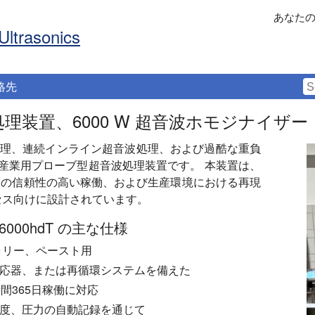
あなた
Ultrasonics
絡先
音波処理装置、6000 W 超音波ホモジナイザー
液体処理、連続インライン超音波処理、および過酷な重負
の産業用プローブ型超音波処理装置です。 本装置は、
5日の信頼性の高い稼働、および生産環境における再現
セス向けに設計されています。
000hdT の主な仕様
ラリー、ペースト用
応器、または再循環システムを備えた
間365日稼働に対応
度、圧力の自動記録を通じて