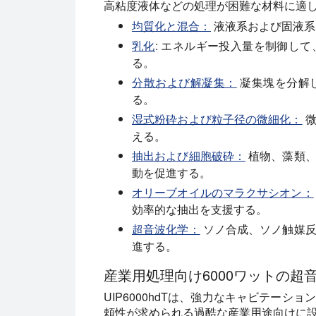
高粘度液体などの処理が困難な材料に適
均質化と混合：
液液系および固液系
乳化
:
エネルギー投入量を制御して
る。
分散および解凝集：
凝集塊を分解
る。
湿式粉砕および粒子径の微細化：
微
える。
抽出および細胞破砕：
植物、藻類、
動を促進する。
オリーブオイルのマラクサシオン：
効率的な抽出を支援する。
超音波化学：
ソノ合成、ソノ触媒反
進する。
産業用処理向け6000ワットの超
UIP6000hdTは、強力なキャビテー
頼性が求められる過酷な産業用途向けに