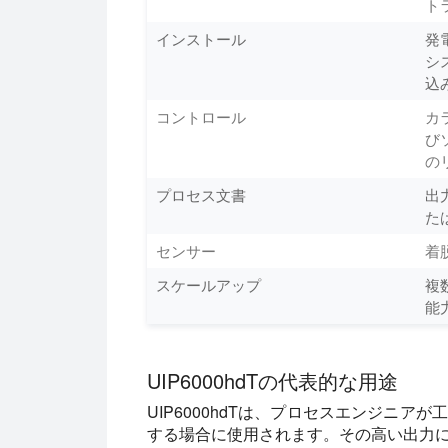
ト
インストール
発
シ
込
コントロール
カ
び
の
プロセス文書
出
た
センサー
着
スケールアップ
複
能
UIP6000hdTの代表的な用途
UIP6000hdTは、プロセスエンジニ
する場合に使用されます。その高い出力