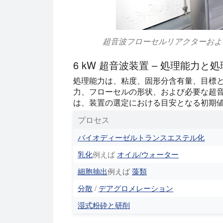
超音波フローセルリアクターおよび防
6 kW 超音波装置 – 処理能力と
処理能力は、粘度、固形分含有量、目標
力、フローセルの形状、および必要な超
は、装置の選定における目安となる初期
プロセス
バイオディーゼルトランスエステル化
乳化
例えば
オイル/ウォーター
細胞抽出
例えば
藻類
分散
/
デアグロメレーション
湿式粉砕と研削