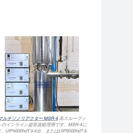
マルチソノリアクター MSR-4
高スループッ
トのインライン超音波処理用です。MSR-4に
、UIP4000hdTを4台、またはUIP6000hdTを