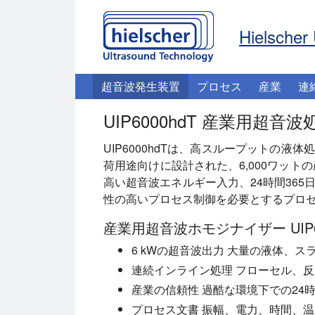
Hielscher 
超音波発生装置
プロセス
産業
連
UIP6000hdT 産業用超
UIP6000hdTは、高スループットの
荷用途向けに設計された、6,000ワット
高い超音波エネルギー入力、24時間36
性の高いプロセス制御を必要とするプロ
産業用超音波ホモジナイザー UIP6
6 kWの超音波出力
大量の液体、ス
連続インライン処理
フローセル、反
産業の信頼性
過酷な環境下での24時
プロセス文書
振幅、電力、時間、温