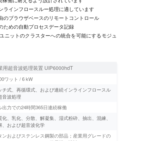
連続稼働に耐えるよう設計されています
ンラインフロースルー処理に適しています
経由のブラウザベースのリモートコントロール
のための自動プロセスデータ記録
ユニットのクラスターへの統合を可能にするモジュ
業用超音波処理装置 UIP6000hdT
000ワット / 6 kW
ッチ式、再循環式、および連続インラインフロースル
超音波処理
ル出力での24時間365日連続稼働
質化、乳化、分散、解凝集、湿式粉砕、抽出、混練、
解、および超音波化学
タンおよびステンレス鋼製の部品；産業用グレードの