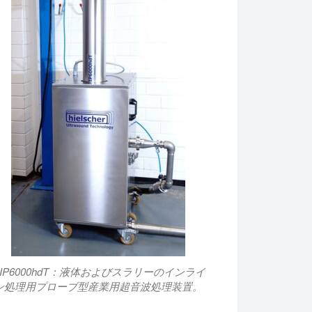
UIP6000hdT：液体およびスラリーのインライ
ン処理用プローブ型産業用超音波処理装置。