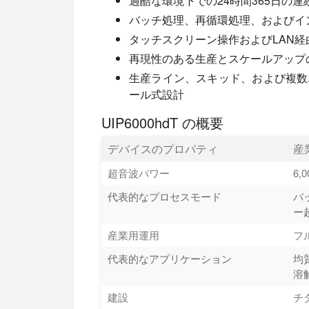
過酷な環境下での24時間365日の
バッチ処理、再循環処理、およびイ
タッチスクリーン操作およびLAN
再現性のある生産とスケールアップ
生産ライン、スキッド、および複数
ール式設計
UIP6000hdT の概要
デバイスのプロパティ
産
超音波パワー
6,
代表的なプロセスモード
バ
ー
産業用運用
フ
代表的なアプリケーション
均
溶
建設
チ