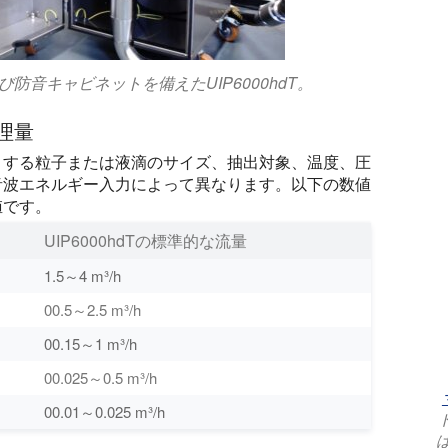
音キャビネットを備えたUIP6000hdT。
処理量
とする粒子または液滴のサイズ、抽出対象、温度、圧
音波エネルギー入力によって異なります。以下の数値
値です。
UIP6000hdTの標準的な流量
1.5～4 m³/h
00.5～2.5 m³/h
00.15～1 m³/h
00.025～0.5 m³/h
00.01～0.025 m³/h
は