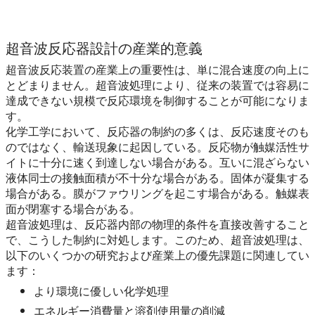
激しい超音波処理により、水中にキャビテーション気泡が発生す
超音波反応器設計の産業的意義
超音波反応装置の産業上の重要性は、単に混合速度の向上に
とどまりません。超音波処理により、従来の装置では容易に
達成できない規模で反応環境を制御することが可能になりま
す。
化学工学において、反応器の制約の多くは、反応速度そのも
のではなく、輸送現象に起因している。反応物が触媒活性サ
イトに十分に速く到達しない場合がある。互いに混ざらない
液体同士の接触面積が不十分な場合がある。固体が凝集する
場合がある。膜がファウリングを起こす場合がある。触媒表
面が閉塞する場合がある。
超音波処理は、反応器内部の物理的条件を直接改善すること
で、こうした制約に対処します。このため、超音波処理は、
以下のいくつかの研究および産業上の優先課題に関連してい
ます：
より環境に優しい化学処理
エネルギー消費量と溶剤使用量の削減