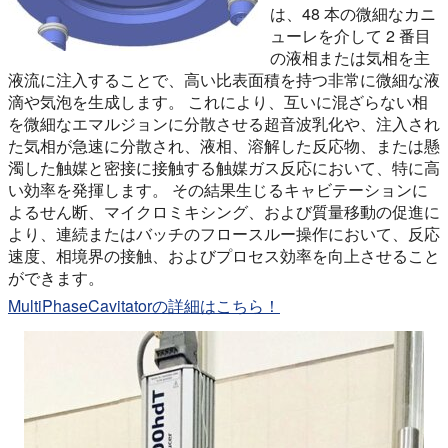
は、48 本の微細なカニ
ューレを介して 2 番目
の液相または気相を主
液流に注入することで、高い比表面積を持つ非常に微細な液
滴や気泡を生成します。 これにより、互いに混ざらない相
を微細なエマルジョンに分散させる超音波乳化や、注入され
た気相が急速に分散され、液相、溶解した反応物、または懸
濁した触媒と密接に接触する触媒ガス反応において、特に高
い効率を発揮します。 その結果生じるキャビテーションに
よるせん断、マイクロミキシング、および質量移動の促進に
より、連続またはバッチのフロースルー操作において、反応
速度、相境界の接触、およびプロセス効率を向上させること
ができます。
MultiPhaseCavitatorの詳細はこちら！