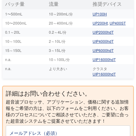
バッチ量
流量
推奨デバイス
1〜500mL
10～200mL/分
UP100H
10〜2000mL
20～400mL/分
UP200Ht
,
UP400ST
0.1～20L
0.2～4L/分
UIP2000hdT
10～100L
2～10L/分
UIP4000hdT
15～150L
3～15L/分
UIP6000hdT
n.a.
10～100L/分
UIP16000hdT
n.a.
より大きい
クラスタ
UIP16000hdT
詳細はお問い合わせください。
超音波プロセッサ、アプリケーション、価格に関する追加情
報をご希望の方は、以下のフォームをご利用ください。お客
様のプロセスについてご相談させていただき、ご要望に合っ
た超音波システムをご提案させていただきます！
メールアドレス（必須）