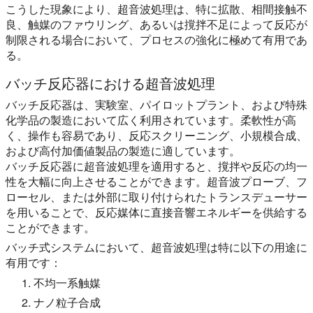
こうした現象により、超音波処理は、特に拡散、相間接触不
良、触媒のファウリング、あるいは撹拌不足によって反応が
制限される場合において、プロセスの強化に極めて有用であ
る。
バッチ反応器における超音波処理
バッチ反応器は、実験室、パイロットプラント、および特殊
化学品の製造において広く利用されています。柔軟性が高
く、操作も容易であり、反応スクリーニング、小規模合成、
および高付加価値製品の製造に適しています。
バッチ反応器に超音波処理を適用すると、撹拌や反応の均一
性を大幅に向上させることができます。超音波プローブ、フ
ローセル、または外部に取り付けられたトランスデューサー
を用いることで、反応媒体に直接音響エネルギーを供給する
ことができます。
バッチ式システムにおいて、超音波処理は特に以下の用途に
有用です：
不均一系触媒
ナノ粒子合成