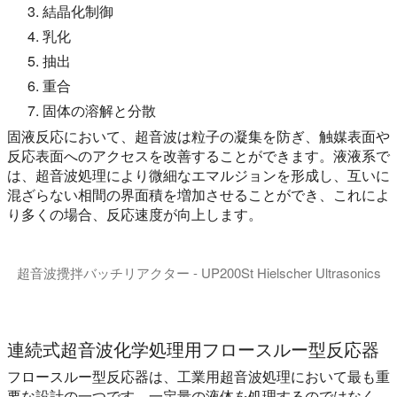
結晶化制御
乳化
抽出
重合
固体の溶解と分散
固液反応において、超音波は粒子の凝集を防ぎ、触媒表面や
反応表面へのアクセスを改善することができます。液液系で
は、超音波処理により微細なエマルジョンを形成し、互いに
混ざらない相間の界面積を増加させることができ、これによ
り多くの場合、反応速度が向上します。
超音波攪拌バッチリアクター - UP200St Hielscher Ultrasonics
このビデオでは、Hielscher社製200ワット超音波
連続式超音波化学処理用フロースルー型反応器
フロースルー型反応器は、工業用超音波処理において最も重
要な設計の一つです。一定量の液体を処理するのではなく、