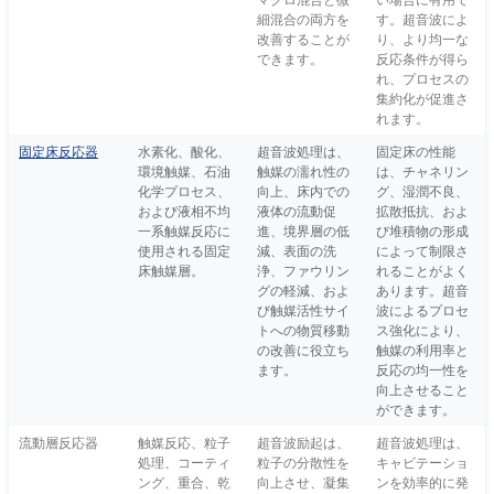
細混合の両方を
す。超音波によ
改善することが
り、より均一な
できます。
反応条件が得ら
れ、プロセスの
集約化が促進さ
れます。
固定床反応器
水素化、酸化、
超音波処理は、
固定床の性能
環境触媒、石油
触媒の濡れ性の
は、チャネリン
化学プロセス、
向上、床内での
グ、湿潤不良、
および液相不均
液体の流動促
拡散抵抗、およ
一系触媒反応に
進、境界層の低
び堆積物の形成
使用される固定
減、表面の洗
によって制限さ
床触媒層。
浄、ファウリン
れることがよく
グの軽減、およ
あります。超音
び触媒活性サイ
波によるプロセ
トへの物質移動
ス強化により、
の改善に役立ち
触媒の利用率と
ます。
反応の均一性を
向上させること
ができます。
流動層反応器
触媒反応、粒子
超音波励起は、
超音波処理は、
処理、コーティ
粒子の分散性を
キャビテーショ
ング、重合、乾
向上させ、凝集
ンを効率的に発