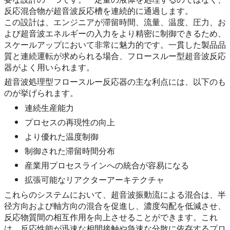
反応混合物が超音波反応槽を連続的に通過します。
この設計は、エンジニアが滞留時間、流量、温度、圧力、お
よび超音波エネルギーの入力をより精密に制御できるため、
スケールアップにおいて非常に魅力的です。一貫した製品品
質と連続運転が求められる場合、フロースルー型超音波反応
器がよく用いられます。
超音波処理型フロースルー反応器の主な利点には、以下のも
のが挙げられます。
連続生産能力
プロセスの再現性の向上
より優れた温度制御
制御された滞留時間分布
産業用プロセスラインへの統合が容易になる
拡張可能なリアクターアーキテクチャ
これらのシステムにおいて、超音波振動流による混合は、半
径方向および軸方向の混合を促進し、濃度勾配を低減させ、
反応物質間の相互作用を向上させることができます。これ
は、反応性能が迅速な相間接触や急速な分散に依存するプロ