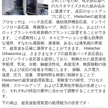
されているため、化学反応器へ
のカスタマイズされた組み込み
に最適です。 反応のセットアッ
プに応じて、Hielscherの超音波
プロセッサは、バッチ反応器、連続撹拌槽反応器、インライ
ンフロー反応器、再循環ループ、加圧システム、およびパイ
ロットプラントや生産規模のプラントに設置することができ
ます。 この柔軟性により、キャビテーションが最も効果的
な場所、すなわち液固相、液液相、あるいは液気相の界面
で、超音波を正確に適用することができます。 Hielscher
Ultrasonics は、さまざまなタイプの超音波バッチ反応器お
よびインライン反応器も提供しており、制御された超音波化
学処理、乳化、分散、触媒活性化、表面洗浄、物質移動の強
化、および反応の促進を可能にします。 振幅、入力電力、
温度、圧力、流量、滞留時間を精密に制御することで、
Hielscherの超音波処理装置は、実験室での研究、プロセス
開発、スケールアップ、および工業用化学製品の生産といっ
た、それぞれの特定の要件に合わせて調整することができま
す。
下の表は、超音波処理装置の処理能力の目安です：