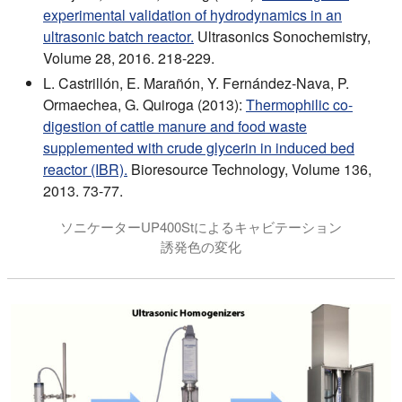
experimental validation of hydrodynamics in an
ultrasonic batch reactor.
Ultrasonics Sonochemistry,
Volume 28, 2016. 218-229.
L. Castrillón, E. Marañón, Y. Fernández-Nava, P.
Ormaechea, G. Quiroga (2013):
Thermophilic co-
digestion of cattle manure and food waste
supplemented with crude glycerin in induced bed
reactor (IBR).
Bioresource Technology, Volume 136,
2013. 73-77.
ソニケーターUP400Stによるキャビテーション
誘発色の変化