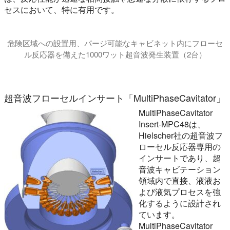
セスにおいて、特に有用です。
危険区域への設置用、パージ可能なキャビネット内にフローセ
ル反応器を備えた1000ワット超音波発生装置（2台）
このビデオでは、パージ可能なキャビネット内でインライン動
超音波フローセルインサート「MultiPhaseCavitator」
MultiPhaseCavitator
Insert-MPC48は、
Hielscher社の超音波フ
ローセル反応器専用の
インサートであり、超
音波キャビテーション
領域内で直接、液液お
よび液気プロセスを強
化するように設計され
ています。
MultiPhaseCavitator