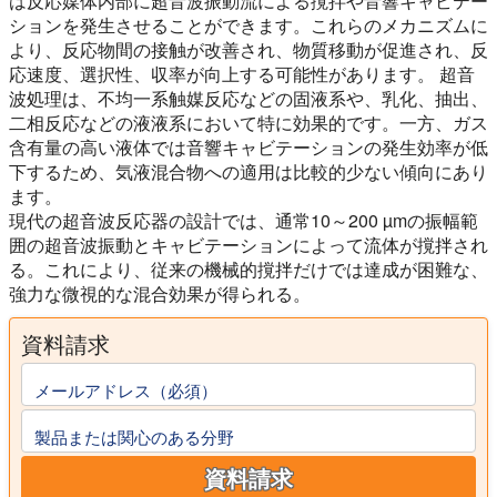
は反応媒体内部に超音波振動流による撹拌や音響キャビテー
ションを発生させることができます。これらのメカニズムに
より、反応物間の接触が改善され、物質移動が促進され、反
応速度、選択性、収率が向上する可能性があります。 超音
波処理は、不均一系触媒反応などの固液系や、乳化、抽出、
二相反応などの液液系において特に効果的です。一方、ガス
含有量の高い液体では音響キャビテーションの発生効率が低
下するため、気液混合物への適用は比較的少ない傾向にあり
ます。
現代の超音波反応器の設計では、通常10～200 µmの振幅範
囲の超音波振動とキャビテーションによって流体が撹拌され
る。これにより、従来の機械的撹拌だけでは達成が困難な、
強力な微視的な混合効果が得られる。
資料請求
メールアドレス（必須）
製品または関心のある分野
資料請求