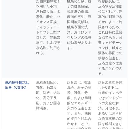
た固体触媒粒子
触媒の分散、粒
相触媒反応は、
を用いた不均一
子の凝集解除、
反応物が活性部
系触媒反応。水
境界層の低減、
位にどれだけ効
素化、酸化、バ
表面の再生、液
率的に到達でき
イオマス変換、
固間物質移動、
るかによって制
フィッシャー・
触媒表面の洗
限されるため、
トロプシュ型プ
浄、およびファ
これは特に重要
ロセス、光触媒
ウリングの低減
な点である。音
反応、および廃
に効果がありま
響キャビテーシ
水処理に利用さ
す。
ョンは、触媒と
れる。
液体の界面での
接触を促進し、
反応速度を改善
することができ
る。
連続撹拌槽式反
連続液相反応、
超音波は、微細
超音波処理を施
応器（CSTR）
乳化、触媒反
混合、粒子の懸
したCSTRは、
応、沈殿、結晶
濁、乳化、分
従来のインペラ
化、高分子反
散、および局所
ではデッドゾー
応、および固液
的なエネルギー
ンの完全な解
懸濁液。
入力を促進しま
消、分散不良、
す。また、機械
あるいは局所的
的撹拌と組み合
な物質移動の制
わせることで、
限を解消できな
マクロ混合と微
い場合に有用で