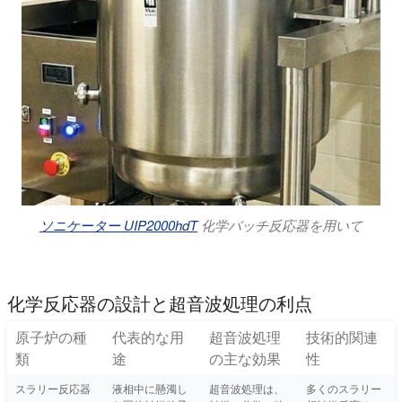
ソニケーター UIP2000hdT
化学バッチ反応器を用いて
化学反応器の設計と超音波処理の利点
原子炉の種
代表的な用
超音波処理
技術的関連
類
途
の主な効果
性
スラリー反応器
液相中に懸濁し
超音波処理は、
多くのスラリー