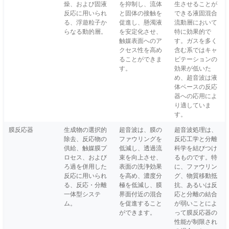
燥、および固液
を抑制し、流体
生させることが
反応に用いられ
と固体の接触を
できる液固混合
る、浮遊粒子か
促進し、懸濁液
流動層において
らなる動的層。
を安定化させ、
特に効果的で
触媒表面へのア
す。ガスを多く
クセス性を高め
含む系ではキャ
ることができま
ビテーションの
す。
効果が低いた
め、超音波は液
体ベースの反応
器への応用によ
り適していま
す。
膜反応器
生成物の選択的
超音波は、膜の
超音波処理は、
除去、反応物の
ファウリングを
反応工学と分離
供給、触媒膜プ
低減し、透過流
科学を結びつけ
ロセス、および
束を向上させ、
るものです。特
ろ過を併用した
表面の洗浄効果
に、ファウリン
反応に用いられ
を高め、濃度分
グ、物質移動抵
る、反応・分離
極を低減し、膜
抗、あるいは反
一体型システ
界面付近の混合
応と分離の結合
ム。
を促進すること
が弱いことによ
ができます。
って膜反応器の
性能が制限され