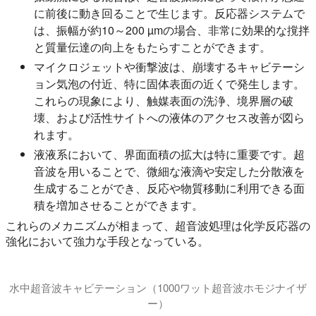
に前後に動き回ることで生じます。反応器システムで
は、振幅が約10～200 µmの場合、非常に効果的な撹拌
と質量伝達の向上をもたらすことができます。
マイクロジェットや衝撃波は、崩壊するキャビテーシ
ョン気泡の付近、特に固体表面の近くで発生します。
これらの現象により、触媒表面の洗浄、境界層の破
壊、および活性サイトへの液体のアクセス改善が図ら
れます。
液液系において、界面面積の拡大は特に重要です。超
音波を用いることで、微細な液滴や安定した分散液を
生成することができ、反応や物質移動に利用できる面
積を増加させることができます。
これらのメカニズムが相まって、超音波処理は化学反応器の
強化において強力な手段となっている。
水中超音波キャビテーション（1000ワット超音波ホモジナイザ
ー）