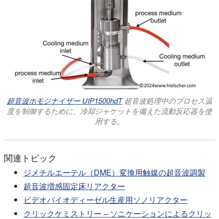
超音波ホモジナイザー UIP1500hdT
超音波処理中のプロセス温
度を制御するために、冷却ジャケットを備えた流動反応器を使
用する。
関連トピック
ジメチルエーテル（DME）変換用触媒の超音波調製
超音波増感固定床リアクター
ビデオバイオディーゼル生産用ソノリアクター
クリックケミストリー – ソニケーションによるクリッ