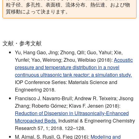
粒子径、多孔性、表面積、流体分布、熱伝達、および物
質移動によって決まります。
文献・参考文献
Yu, Hang Gao, Jing; Zhong, Qili; Guo, Yahui; Xie,
Yunfei; Yao, Weirong; Zhou, Weibiao (2018):
Acoustic
pressure and temperature distribution in a novel
continuous ultrasonic tank reactor: a simulation study.
IOP Conference Series: Materials Science and
Engineering 2018.
Francisco J. Navarro-Brull; Andrew R. Teixeira; Jisong
Zhang; Roberto Gómez; Klavs F. Jensen (2018):
Reduction of Dispersion in Ultrasonically-Enhanced
Micropacked Beds.
Industrial & Engineering Chemistry
Research 57, 1; 2018. 122–128.
M. Ajmal, S. Rusli, G. Fieg (2016):
Modeling and