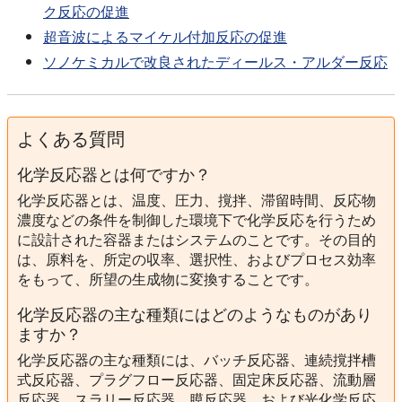
ク反応の促進
超音波によるマイケル付加反応の促進
ソノケミカルで改良されたディールス・アルダー反応
よくある質問
化学反応器とは何ですか？
化学反応器とは、温度、圧力、撹拌、滞留時間、反応物
濃度などの条件を制御した環境下で化学反応を行うため
に設計された容器またはシステムのことです。その目的
は、原料を、所定の収率、選択性、およびプロセス効率
をもって、所望の生成物に変換することです。
化学反応器の主な種類にはどのようなものがあり
ますか？
化学反応器の主な種類には、バッチ反応器、連続撹拌槽
式反応器、プラグフロー反応器、固定床反応器、流動層
反応器、スラリー反応器、膜反応器、および光化学反応