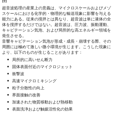
超音波処理の産業上の意義は、マイクロスケールおよびメゾ
スケールにおける化学的・物理的な輸送現象に影響を与える
能力にある。従来の撹拌とは異なり、超音波は単に液体の全
体を撹拌するだけではない。超音波は、圧力波、振動運動、
キャビテーション気泡、および局所的な高エネルギー領域を
発生させる。
音響キャビテーション気泡が形成・成長・崩壊する際、その
周囲には極めて激しい微小環境が生じます。こうした現象に
より、以下のものが生じることがあります：
局所的に高いせん断力
固体表面付近のマイクロジェット
衝撃波
高速マイクロミキシング
粒子分散性の向上
界面接触の改善
加速された物質移動および熱移動
表面洗浄および触媒活性化の効果