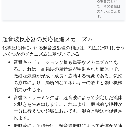
る場合におい
て、その価値は
大きいと言えま
す。
超音波反応器の反応促進メカニズム
化学反応器における超音波処理の利点は、相互に作用し合う
いくつかのメカニズムに基づいている。
音響キャビテーションが最も重要なメカニズムであ
る。これは、高強度の超音波が照射された液体中で、
微細な気泡が形成・成長・崩壊する現象である。気泡
の崩壊により、局所的なエネルギーの放出と強い機械
的力が生じる。
音響ストリーミングは、超音波によって安定した流体
の動きを生み出します。これにより、機械的な撹拌が
十分に行えない領域においても、混合と輸送が促進さ
れます。
振動流による混合は、超音波振動によって液体が急速