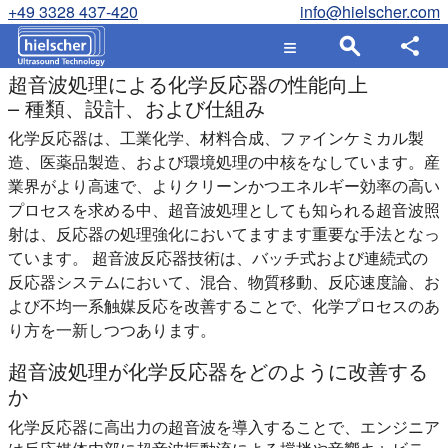
+49 3328 437-420
info@hielscher.com
超音波処理による化学反応器の性能向上
– 種類、設計、および仕組み
化学反応器は、工業化学、材料合成、ファインケミカル製
造、医薬品製造、および環境処理の中核をなしています。産
業界がより高速で、よりクリーンかつエネルギー効率の高い
プロセスを求める中、超音波処理としても知られる超音波照
射は、反応器の処理強化においてますます重要な手法となっ
ています。 超音波反応器技術は、バッチ式および連続式の
反応器システムにおいて、混合、物質移動、反応速度論、お
よび不均一系触媒反応を改善することで、化学プロセスのあ
り方を一新しつつあります。
超音波処理が化学反応器をどのように改善する
か
化学反応器に高出力の超音波を導入することで、エンジニア