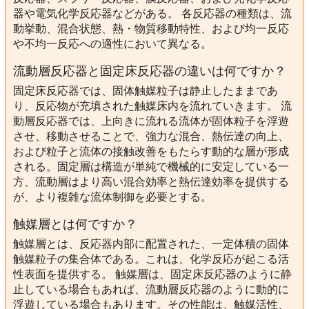
器や電気化学反応器などがある。 各反応器の種類は、流
動挙動、混合状態、熱・物質移動特性、および均一反応
や不均一反応への適性において異なる。
流動層反応器と固定床反応器の違いは何ですか？
固定床反応器では、固体触媒粒子は静止したままであ
り、反応物が充填された触媒床内を流れていきます。 流
動層反応器では、上向きに流れる流体が固体粒子を浮遊
させ、移動させることで、強力な混合、熱伝達の向上、
および粒子と流体の接触改善をもたらす動的な層が形成
される。固定層は構造が単純で機械的に安定している一
方、流動層はより高い混合効率と熱伝達効率を提供する
が、より複雑な流体制御を必要とする。
触媒層とは何ですか？
触媒層とは、反応器内部に配置された、一定体積の固体
触媒粒子の集合体である。これは、化学反応が起こる活
性表面を提供する。 触媒層は、固定床反応器のように静
止している場合もあれば、流動層反応器のように動的に
浮遊している場合もあります。その性能は、触媒活性、