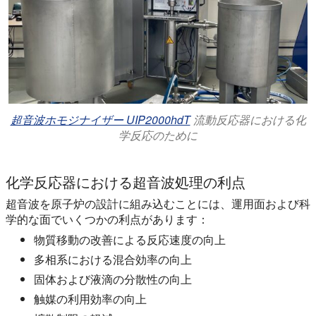
超音波ホモジナイザー UIP2000hdT
流動反応器における化
学反応のために
化学反応器における超音波処理の利点
超音波を原子炉の設計に組み込むことには、運用面および科
学的な面でいくつかの利点があります：
物質移動の改善による反応速度の向上
多相系における混合効率の向上
固体および液滴の分散性の向上
触媒の利用効率の向上