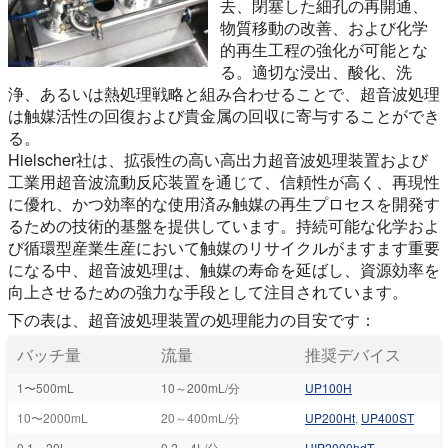
去、閉塞した細孔の再開通、
物質移動の改善、および化学
的再生工程の強化が可能とな
る。適切な浸出、酸化、洗
浄、あるいは熱処理戦略と組み合わせることで、超音波処理
は触媒活性の回復および貴金属の回収に寄与することができ
る。
Hielscher社は、拡張性の高い高出力超音波処理装置および
工業用超音波流動反応装置を通じて、信頼性が高く、再現性
に優れ、かつ効率的な使用済み触媒の再生プロセスを開発す
るための技術的基盤を提供しています。持続可能な化学およ
び循環型産業生産において触媒のリサイクルがますます重要
になる中、超音波処理は、触媒の寿命を延ばし、資源効率を
向上させるための強力な手段として注目されています。
下の表は、超音波処理装置の処理能力の目安です：
バッチ量
流量
推奨デバイス
1〜500mL
10～200mL/分
UP100H
10〜2000mL
20～400mL/分
UP200Ht
,
UP400ST
0.1～20L
0.2～4L/分
UIP2000hdT