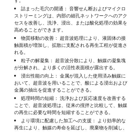
す。
詰まった毛穴の開通：
音響せん断およびマイクロ
ストリーミングは、内部の細孔ネットワークへのアク
セスを改善し、洗浄、浸出、または酸化処理の効果を
高めることができます。
物質移動の改善：
超音波処理により、液固体の接
触面積が増加し、拡散に支配される再生工程が促進さ
れる。
粒子の解凝集：
超音波分散により、触媒の凝集塊
が分解され、より多くの活性表面積が露出する。
浸出性能の向上：
金属が混入した使用済み触媒に
おいて、超音波を用いることで、酸による浸出および
金属の抽出を促進することができる。
処理時間の短縮：
洗浄および反応速度を改善する
ことで、超音波処理は、従来の撹拌と比較して、触媒
の再生に必要な時間を短縮することができる。
より環境に配慮した加工への支援：
より効率的な
再生により、触媒の寿命を延ばし、廃棄物を削減し、