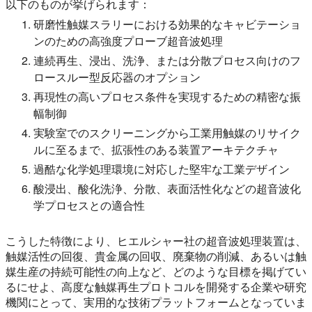
以下のものが挙げられます：
研磨性触媒スラリーにおける効果的なキャビテーショ
ンのための高強度プローブ超音波処理
連続再生、浸出、洗浄、または分散プロセス向けのフ
ロースルー型反応器のオプション
再現性の高いプロセス条件を実現するための精密な振
幅制御
実験室でのスクリーニングから工業用触媒のリサイク
ルに至るまで、拡張性のある装置アーキテクチャ
過酷な化学処理環境に対応した堅牢な工業デザイン
酸浸出、酸化洗浄、分散、表面活性化などの超音波化
学プロセスとの適合性
こうした特徴により、ヒエルシャー社の超音波処理装置は、
触媒活性の回復、貴金属の回収、廃棄物の削減、あるいは触
媒生産の持続可能性の向上など、どのような目標を掲げてい
るにせよ、高度な触媒再生プロトコルを開発する企業や研究
機関にとって、実用的な技術プラットフォームとなっていま