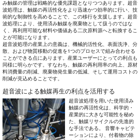
み触媒の管理は戦略的な優先課題となりつつあります。超音
波処理は、触媒の再活性化をより迅速かつ効率的に行い、技
術的な制御性を高めることで、この移行を支援します。超音
波処理により、使用済み触媒を廃棄物として扱うのではな
く、再利用可能な材料や価値ある二次原料源へと転換するこ
とが可能になります。
超音波処理の産業上の意義は、機械的活性化、表面洗浄、分
散、および物質移動の促進を1つのプロセスで組み合わせる
ことができる点にあります。産業ユーザーにとっての利点も
同様に明らかです。すなわち、触媒の再利用率の向上、原材
料消費量の削減、廃棄物発生量の低減、そして運用コストの
削減が見込めることです。
超音波による触媒再生の利点を活用する
超音波処理を用いた使用済み
触媒の再活性化は、科学的・
産業的に大きな可能性を秘め
た、触媒リサイクルの先進的
な手法である。 音響キャビテ
ーションにより、付着物の除