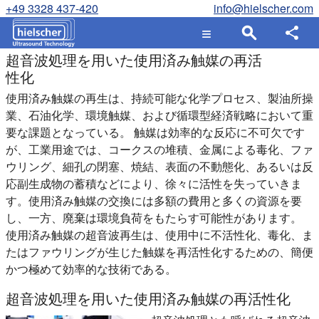
+49 3328 437-420
info@hielscher.com
超音波処理を用いた使用済み触媒の再活
性化
使用済み触媒の再生は、持続可能な化学プロセス、製油所操
業、石油化学、環境触媒、および循環型経済戦略において重
要な課題となっている。 触媒は効率的な反応に不可欠です
が、工業用途では、コークスの堆積、金属による毒化、ファ
ウリング、細孔の閉塞、焼結、表面の不動態化、あるいは反
応副生成物の蓄積などにより、徐々に活性を失っていきま
す。使用済み触媒の交換には多額の費用と多くの資源を要
し、一方、廃棄は環境負荷をもたらす可能性があります。
使用済み触媒の超音波再生は、使用中に不活性化、毒化、ま
たはファウリングが生じた触媒を再活性化するための、簡便
かつ極めて効率的な技術である。
超音波処理を用いた使用済み触媒の再活性化