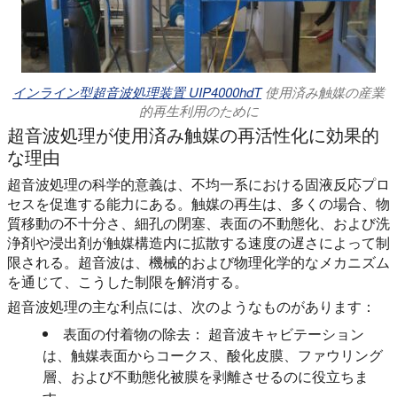
インライン型超音波処理装置 UIP4000hdT
使用済み触媒の産業
的再生利用のために
超音波処理が使用済み触媒の再活性化に効果的
な理由
超音波処理の科学的意義は、不均一系における固液反応プロ
セスを促進する能力にある。触媒の再生は、多くの場合、物
質移動の不十分さ、細孔の閉塞、表面の不動態化、および洗
浄剤や浸出剤が触媒構造内に拡散する速度の遅さによって制
限される。超音波は、機械的および物理化学的なメカニズム
を通じて、こうした制限を解消する。
超音波処理の主な利点には、次のようなものがあります：
表面の付着物の除去：
超音波キャビテーション
は、触媒表面からコークス、酸化皮膜、ファウリング
層、および不動態化被膜を剥離させるのに役立ちま