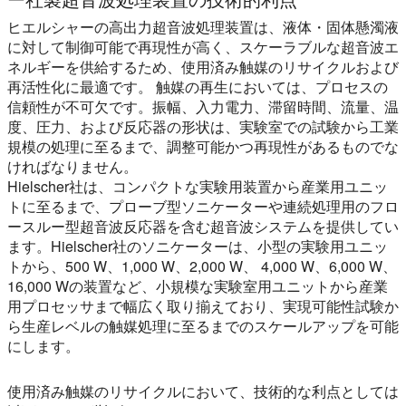
ヒエルシャーの高出力超音波処理装置は、液体・固体懸濁液
に対して制御可能で再現性が高く、スケーラブルな超音波エ
ネルギーを供給するため、使用済み触媒のリサイクルおよび
再活性化に最適です。 触媒の再生においては、プロセスの
信頼性が不可欠です。振幅、入力電力、滞留時間、流量、温
度、圧力、および反応器の形状は、実験室での試験から工業
規模の処理に至るまで、調整可能かつ再現性があるものでな
ければなりません。
Hielscher社は、コンパクトな実験用装置から産業用ユニッ
トに至るまで、プローブ型ソニケーターや連続処理用のフロ
ースルー型超音波反応器を含む超音波システムを提供してい
ます。Hielscher社のソニケーターは、小型の実験用ユニッ
トから、500 W、1,000 W、2,000 W、 4,000 W、6,000 W、
16,000 Wの装置など、小規模な実験室用ユニットから産業
用プロセッサまで幅広く取り揃えており、実現可能性試験か
ら生産レベルの触媒処理に至るまでのスケールアップを可能
にします。
使用済み触媒のリサイクルにおいて、技術的な利点としては