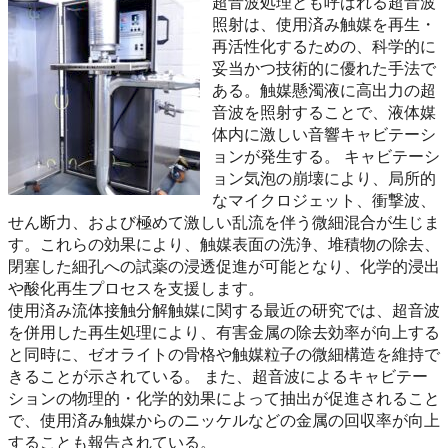
超音波処理とも呼ばれる超音波
照射は、使用済み触媒を再生・
再活性化するための、科学的に
妥当かつ技術的に優れた手法で
ある。触媒懸濁液に高出力の超
音波を照射することで、液体媒
体内に激しい音響キャビテーシ
ョンが発生する。 キャビテーシ
ョン気泡の崩壊により、局所的
なマイクロジェット、衝撃波、
せん断力、および極めて激しい乱流を伴う微細混合が生じま
す。これらの効果により、触媒表面の洗浄、堆積物の除去、
閉塞した細孔への試薬の浸透促進が可能となり、化学的浸出
や酸化再生プロセスを支援します。
使用済み流体接触分解触媒に関する最近の研究では、超音波
を併用した再生処理により、有害金属の除去効率が向上する
と同時に、ゼオライトの骨格や触媒粒子の微細構造を維持で
きることが示されている。 また、超音波によるキャビテー
ションの物理的・化学的効果によって抽出が促進されること
で、使用済み触媒からのニッケルなどの金属の回収率が向上
することも報告されている。