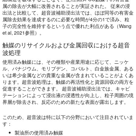
属の除去が大幅に改善されることが実証された。 従来の浸
出法と比較して、超音波補助浸出法では、ほぼ同等の有害金
属除去効果を達成するのに必要な時間が4分の1で済み、粒
子の完全性を維持するという点で優れた利点がある（Wang
et al, 2021参照）。
触媒のリサイクルおよび金属回収における超音
波処理
使用済み触媒には、その種類や産業用途に応じて、ニッケ
ル、バナジウム、モリブデン、コバルト、白金族金属、ある
いは希少金属などの貴重な金属が含まれていることがよくあ
ります。超音波処理は、触媒の再活性化と資源回収の両方を
促進することができます。 超音波補助浸出法では、キャビ
テーションによって浸出液の浸透性が向上し、粒子周囲の境
界層が除去され、反応のための新たな表面が露出します。
このため、超音波は特に以下の分野において注目されていま
す：
製油所の使用済み触媒