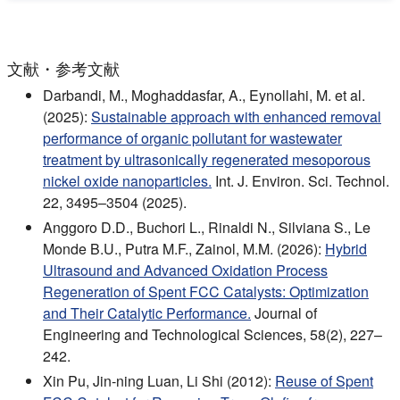
文献・参考文献
Darbandi, M., Moghaddasfar, A., Eynollahi, M. et al.
(2025):
Sustainable approach with enhanced removal
performance of organic pollutant for wastewater
treatment by ultrasonically regenerated mesoporous
nickel oxide nanoparticles.
Int. J. Environ. Sci. Technol.
22, 3495–3504 (2025).
Anggoro D.D., Buchori L., Rinaldi N., Silviana S., Le
Monde B.U., Putra M.F., Zainol, M.M. (2026):
Hybrid
Ultrasound and Advanced Oxidation Process
Regeneration of Spent FCC Catalysts: Optimization
and Their Catalytic Performance.
Journal of
Engineering and Technological Sciences, 58(2), 227–
242.
Xin Pu, Jin-ning Luan, Li Shi (2012):
Reuse of Spent