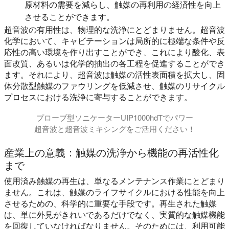
原材料の需要を減らし、触媒の再利用の経済性を向上
させることができます。
超音波の有用性は、物理的な洗浄にとどまりません。超音波
化学において、キャビテーションは局所的に極端な条件や反
応性の高い環境を作り出すことができ、これにより酸化、表
面改質、あるいは化学的抽出の各工程を促進することができ
ます。それにより、超音波は触媒の活性表面積を拡大し、固
体分散型触媒のファウリングを低減させ、触媒のリサイクル
プロセスにおける洗浄に寄与することができます。
プローブ型ソニケーターUIP1000hdTでパワー
超音波と超音波ミキシングをご活用ください！
産業上の意義：触媒の洗浄から機能の再活性化
まで
使用済み触媒の再生は、単なるメンテナンス作業にとどまり
ません。これは、触媒のライフサイクルにおける性能を向上
させるための、科学的に重要な手段です。再生された触媒
は、単に外見がきれいであるだけでなく、実質的な触媒機能
を回復していなければなりません。そのためには、利用可能