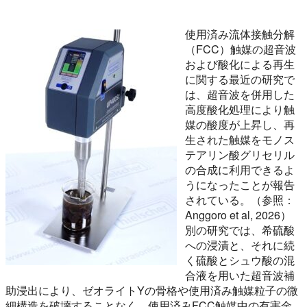
使用済み流体接触分解
（FCC）触媒の超音波
および酸化による再生
に関する最近の研究で
は、超音波を併用した
高度酸化処理により触
媒の酸度が上昇し、再
生された触媒をモノス
テアリン酸グリセリル
の合成に利用できるよ
うになったことが報告
されている。（参照：
Anggoro et al, 2026）
別の研究では、希硫酸
への浸漬と、それに続
く硫酸とシュウ酸の混
合液を用いた超音波補
助浸出により、ゼオライトYの骨格や使用済み触媒粒子の微
細構造を破壊することなく、使用済みFCC触媒中の有害金