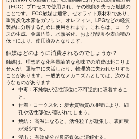
（FCC）プロセスで使用され、その機能を失った触媒の
ことです。 FCC触媒は通常、ゼオライト系材料であり、
重質炭化水素をガソリン、オレフィン、LPGなどの軽質
製品に分解するために使用されます。これらは、コーク
スの生成、金属汚染、水熱劣化、および酸度や表面積の
低下により、使用済みとなります。
触媒はどのように消費されるのでしょうか？
触媒は、理想的な化学量論的な意味での消費は起こりま
せんが、運転中に失活したり、物理的に失われたりする
ことがあります。一般的なメカニズムとしては、次のよ
うなものがあります：
中毒：不純物が活性部位に不可逆的に吸着するこ
と。
付着・コークス化：
炭素質物質の堆積により、細
孔や活性部位が塞がれてしまう。
焼結：
高温になると、活性粒子が凝集し、表面積
が減少する。
浸出：
有効成分が反応媒体に溶解する。