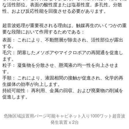
な活性部位、表面の酸性度または塩基性度、多孔性、分散
性、および反応性能を回復させる必要があります。
超音波処理が重要視される理由は、触媒再生のいくつかの重
要な段階において作用するためである：
表面：
これにより、不動態層が除去され、活性部位が露出
する。
毛穴：
閉塞したメソポアやマイクロポアの再開通を促進し
ます。
粒子：
凝集物を分散させ、懸濁液の均一性を向上させま
す。
手順：
これにより、液固相間の接触が促進され、化学的再
生媒体の効率が向上します。
持続可能性：
再利用、金属の回収、および廃棄物の削減を
促進します。
危険区域設置用パージ可能キャビネット入り1000ワット超音波
発生装置 x 2台
このビデオでは、パージ可能なキャビネット内でインライン動