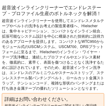
超音波インラインクリーナーでエンドレステー
プ・プロファイル生産のボトルネックを解消！
超音波インラインクリーナーを使用してエンドレスメタルテ
ープやベルトの洗浄をお考えの製造業者様へ、Hielscher
は、集中キャビテーション、コンパクトなインライン統合、
拡張可能なシステム設計を中心に構築された技術的に説得力
のあるアプローチを提供します。コンパクトなWTC950から
モジュール式のUSCMシステム、USCM700、DRSプラット
フォームに至るまで、Hielscherのインライン・ワイヤー・
テープ洗浄機は、連続したプロファイルやエンドレス素材
を、徹底的に、素早く、表面を傷つけることなく洗浄するた
めに設計されています。そのため、超音波インライン洗浄
は、エンドレスのアルミニウムやスチールストリップ、ステ
ンレススチール製パンチングベルト、ロールカット金属スト
ラップ、テンションコード、複雑な形状のパンチングまたは
打ち抜き金属テープの優れたソリューションとなります。
詳細はお問い合わせください。
超音波インラインテープクリーナーに関する詳しい製品情