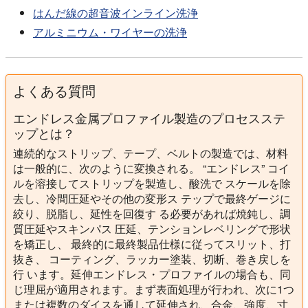
はんだ線の超音波インライン洗浄
アルミニウム・ワイヤーの洗浄
よくある質問
エンドレス金属プロファイル製造のプロセスステ
ップとは？
連続的なストリップ、テープ、ベルトの製造では、材料
は一般的に、次のように変換される。 “エンドレス” コイ
ルを溶接してストリップを製造し、酸洗で スケールを除
去し、冷間圧延やその他の変形ス テップで最終ゲージに
絞り、脱脂し、延性を回復す る必要があれば焼鈍し、調
質圧延やスキンパス 圧延、テンションレベリングで形状
を矯正し、 最終的に最終製品仕様に従ってスリット、打
抜き、 コーティング、ラッカー塗装、切断、巻き戻しを
行 います。延伸エンドレス・プロファイルの場合も、同
じ理屈が適用されます。まず表面処理が行われ、次に1つ
または複数のダイスを通して延伸され、合金、強度、寸