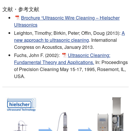
文献・参考文献
Brochure “Ultrasonic Wire Cleaning – Hielscher
Ultrasonics
Leighton, Timothy; Birkin, Peter; Offin, Doug (2013):
A
new approach to ultrasonic cleaning
. International
Congress on Acoustics, January 2013.
Fuchs, John F. (2002):
Ultrasonic Cleaning:
Fundamental Theory and Applications.
In: Proceedings
of Precision Cleaning May 15-17, 1995, Rosemont, IL,
USA.