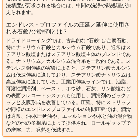
法精度が要求される場合には、中間の洗浄や熱処理が加
えられます。
エンドレス・プロファイルの圧延／延伸に使用さ
れる石鹸と潤滑剤とは？
ドライドローイングでは、古典的な “石鹸” は金属石鹸、
特にナトリウム石鹸とカルシウム石鹸であり、通常はス
テアリン酸塩またはステアリン酸塩主体のブレンドであ
る。ナトリウム／カルシウム混合系も一般的である。ス
テンレス鋼伸線の実験によると、ステアリン酸カルシウ
ムは低速伸線に適しており、ステアリン酸ナトリウムは
高速伸線に適している。工業用伸線ラインでは、油脂、
可溶性潤滑剤、ペースト、ホウ砂、石灰、リン酸塩など
の表面プレコートシステムも使用し、潤滑剤のピックア
ップと皮膜形成を改善している。圧延、特にストリップ
や同様のエンドレスプロファイルの冷間圧延では、潤滑
は通常、油/水圧延油や、エマルションや水と油の混合物
などの他の多相系によって提供され、ロールギャップで
の摩擦、力、発熱を低減する。