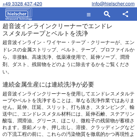
+49 3328 437-420
info@hielscher.com
超音波インラインクリーナーでエンドレ
スメタルテープとベルトを洗浄
超音波インライン・ワイヤー・テープ・クリーナーが、エン
ドレスの金属ストリップ、ベルト、テープ、プロファイルか
ら、非接触、高速洗浄、低薬液使用で、延伸ソープ、潤滑
剤、ダスト、残留物をどのように除去するかをご覧くださ
い。
連続金属生産には連続洗浄が必要
超音波インラインクリーナーを使用してエンドレスメタルテ
ープやベルトを洗浄することは、単なる洗浄作業ではありま
せん。延伸、圧延、スリット、打ち抜き、スタンピング、輸
送中に、エンドレスメタル材料には、延伸石鹸、ステアリン
酸塩、潤滑油、グリース、ほこり、微粒子の残留物が蓄積さ
れます。亜鉛メッキ、押し出し、溶接、クラッディングなど
の下流工程の前に、これらの汚染物質を徹底的かつ再現性よ