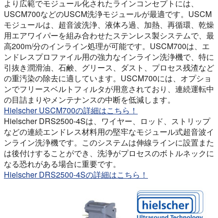
より広範でモジュール化されたラインコンセプトには、
USCM700などのUSCM洗浄モジュールが最適です。USCM
モジュールは、超音波洗浄、液体ろ過、加熱、再循環、乾燥
用エアワイパーを組み合わせたステンレス製システムで、最
高200m/分のインライン処理が可能です。USCM700は、エ
ンドレスプロファイル用の強力なインライン洗浄機で、特に
引抜き潤滑油、石鹸、グリース、ダスト、プロセス残渣など
の重汚染の除去に適しています。USCM700には、オプショ
ンでフリースベルトフィルタが用意されており、連続運転中
の目詰まりやメンテナンスの中断を低減します。
Hielscher USCM700の詳細はこちら！
Hielscher DRS2500-4Sは、ワイヤー、ロッド、ストリップ
などの連続エンドレス材料用の堅牢なモジュール式超音波イ
ンライン洗浄機です。このシステムは伸線ラインに設置また
は後付けすることができ、洗浄がプロセスのボトルネックに
なる恐れがある場合に重要です。
Hielscher DRS2500-4Sの詳細はこちら！