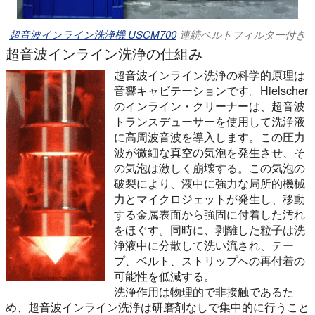
超音波インライン洗浄機 USCM700
連続ベルトフィルター付き
超音波インライン洗浄の仕組み
超音波インライン洗浄の科学的原理は
音響キャビテーションです。Hielscher
のインライン・クリーナーは、超音波
トランスデューサーを使用して洗浄液
に高周波音波を導入します。この圧力
波が微細な真空の気泡を発生させ、そ
の気泡は激しく崩壊する。この気泡の
破裂により、液中に強力な局所的機械
力とマイクロジェットが発生し、移動
する金属表面から強固に付着した汚れ
をほぐす。同時に、剥離した粒子は洗
浄液中に分散して洗い流され、テー
プ、ベルト、ストリップへの再付着の
可能性を低減する。
洗浄作用は物理的で非接触であるた
め、超音波インライン洗浄は研磨剤なしで集中的に行うこと