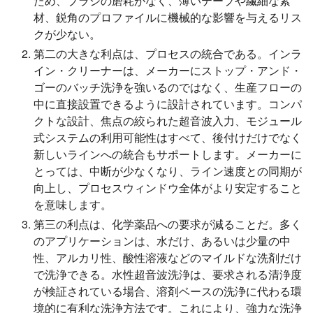
ため、ブラシの磨耗がなく、薄いテープや繊細な素
材、鋭角のプロファイルに機械的な影響を与えるリス
クが少ない。
第二の大きな利点は、プロセスの統合である。インラ
イン・クリーナーは、メーカーにストップ・アンド・
ゴーのバッチ洗浄を強いるのではなく、生産フローの
中に直接設置できるように設計されています。コンパ
クトな設計、焦点の絞られた超音波入力、モジュール
式システムの利用可能性はすべて、後付けだけでなく
新しいラインへの統合もサポートします。メーカーに
とっては、中断が少なくなり、ライン速度との同期が
向上し、プロセスウィンドウ全体がより安定すること
を意味します。
第三の利点は、化学薬品への要求が減ることだ。多く
のアプリケーションは、水だけ、あるいは少量の中
性、アルカリ性、酸性溶液などのマイルドな洗剤だけ
で洗浄できる。水性超音波洗浄は、要求される清浄度
が検証されている場合、溶剤ベースの洗浄に代わる環
境的に有利な洗浄方法です。これにより、強力な洗浄