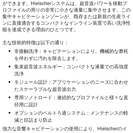
ができます。Hielscherシステムは、超音波パワーを移動プ
ロファイルの周りの非常に小さな液量に集中させます。この
集中キャビテーションゾーンが、既存または新規の生産ライ
ンに直接適合するコンパクトなインライン装置で高い洗浄性
能を達成できる理由のひとつです。
主な技術的特徴は以下の通り：
非接触洗浄：キャビテーションにより、機械的な磨耗
を伴わずに汚れを除去します。
集束超音波エネルギー：コンパクトな液量での高強度
洗浄
モジュール設計：アプリケーションのニーズに合わせ
たスケーラブルな超音波出力
専用ソノトロード：連続的なプロファイルと様々な直
径用に設計
オプションのベルトろ過システム：メンテナンスの軽
減と目詰まり防止
強力な音響キャビテーションの使用により、Hielscherのイ