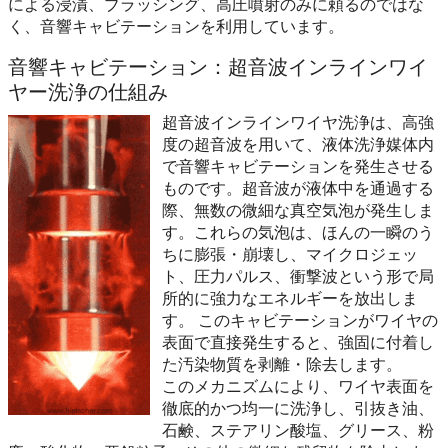
による浸漬、ブラッシング、高圧噴射のみに頼るのではな
く、音響キャビテーションを利用しています。
音響キャビテーション：超音波インラインワイ
ヤー洗浄の仕組み
超音波インラインワイヤ洗浄は、高強
度の超音波を用いて、液体洗浄媒体内
で音響キャビテーションを発生させる
ものです。超音波が液体中を通過する
際、無数の微細な真空気泡が発生しま
す。これらの気泡は、ほんの一瞬のう
ちに膨張・崩壊し、マイクロジェッ
ト、圧力パルス、衝撃波という形で局
所的に強力なエネルギーを放出しま
す。 このキャビテーションがワイヤの
表面で直接発生すると、強固に付着し
た汚染物質を剥離・除去します。
このメカニズムにより、ワイヤ表面を
徹底的かつ均一に洗浄し、引抜き油、
石鹸、ステアリン酸塩、グリース、粉