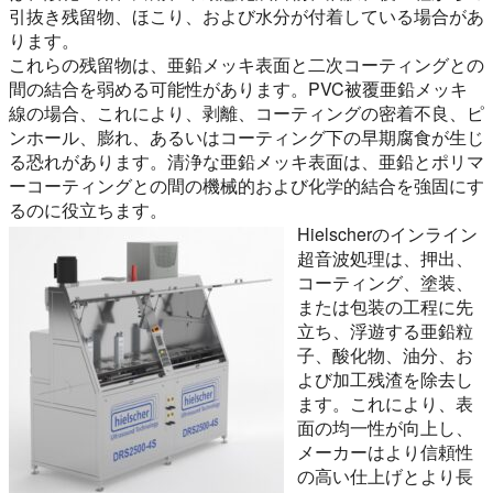
引抜き残留物、ほこり、および水分が付着している場合があ
ります。
これらの残留物は、亜鉛メッキ表面と二次コーティングとの
間の結合を弱める可能性があります。PVC被覆亜鉛メッキ
線の場合、これにより、剥離、コーティングの密着不良、ピ
ンホール、膨れ、あるいはコーティング下の早期腐食が生じ
る恐れがあります。清浄な亜鉛メッキ表面は、亜鉛とポリマ
ーコーティングとの間の機械的および化学的結合を強固にす
るのに役立ちます。
Hielscherのインライン
超音波処理は、押出、
コーティング、塗装、
または包装の工程に先
立ち、浮遊する亜鉛粒
子、酸化物、油分、お
よび加工残渣を除去し
ます。これにより、表
面の均一性が向上し、
メーカーはより信頼性
の高い仕上げとより長