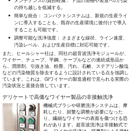
メンテナンスの負担軽減：
下流の浴槽や装置への汚染
の持ち越しを低減する。
簡単な統合：
コンパクトシステムは、新規の生産ライ
ンに導入することも、既存の生産環境に後付けで導入
することも可能です。
調整可能な洗浄強度：
さまざまな線径、ライン速度、
汚染レベル、および生産目標に対応可能です。
また、ヒールシャー社は、同社の超音波洗浄モジュールが、
ワイヤー、チューブ、平鋼、ケーブルなどの連続成形品か
ら、潤滑剤、引抜き油、粉塵、汚れ、石鹸、ステアリン酸塩
などの汚染物質を除去するように設計されている点を強調し
ています。これは、GIワイヤーの製造過程で見られる実際の
汚染状況と直接合致しています。
デリケートで高価なワイヤー製品の非接触洗浄
機械式ブラシや研磨洗浄システムは、摩
耗したり、頻繁な調整が必要になった
り、繊細なワイヤーの表面を傷つける恐
れがあります。超音波洗浄は非接触式で
す。 ワイヤの洗浄は、研磨剤による接触