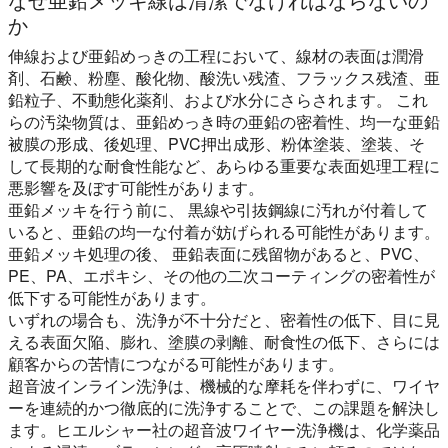
か
伸線および亜鉛めっきの工程において、線材の表面は潤滑
剤、石鹸、粉塵、酸化物、酸洗い残渣、フラックス残渣、亜
鉛粒子、不動態化薬剤、および水分にさらされます。 これ
らの汚染物質は、亜鉛めっき時の亜鉛の密着性、均一な亜鉛
被膜の形成、後処理、PVC押出成形、粉体塗装、塗装、そ
して長期的な耐食性能など、あらゆる重要な表面処理工程に
悪影響を及ぼす可能性があります。
亜鉛メッキを行う前に、
黒線や引抜鋼線に汚れが付着して
いると、亜鉛の均一な付着が妨げられる可能性があります。
亜鉛メッキ処理の後、
亜鉛表面に残留物があると、PVC、
PE、PA、エポキシ、その他の二次コーティングの密着性が
低下する可能性があります。
いずれの場合も、洗浄が不十分だと、密着性の低下、目に見
える表面欠陥、膨れ、塗膜の剥離、耐食性の低下、さらには
顧客からの苦情につながる可能性があります。
超音波インライン洗浄は、機械的な摩耗を伴わずに、ワイヤ
ーを連続的かつ徹底的に洗浄することで、この課題を解決し
ます。ヒエルシャー社の超音波ワイヤー洗浄機は、化学薬品