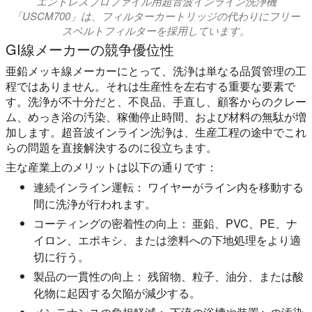
エンドレスプロファイル用超音波インライン洗浄機
「USCM700」は、フィルターカートリッジの代わりにフリー
スベルトフィルターを採用しています。
GI線メーカーの競争優位性
亜鉛メッキ線メーカーにとって、洗浄は単なる品質管理の工
程ではありません。それは生産性を左右する重要な要素で
す。洗浄が不十分だと、不良品、手直し、顧客からのクレー
ム、めっき浴の汚染、稼働停止時間、および材料の無駄が増
加します。超音波インライン洗浄は、生産工程の途中でこれ
らの問題を直接解決するのに役立ちます。
主な産業上のメリットは以下の通りです：
連続インライン運転：
ワイヤーがライン内を移動する
間に洗浄が行われます。
コーティングの密着性の向上：
亜鉛、PVC、PE、ナ
イロン、エポキシ、または塗料への下地処理をより適
切に行う。
製品の一貫性の向上：
残留物、粒子、油分、または酸
化物に起因する欠陥が減少する。