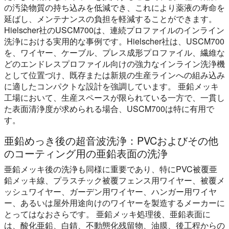
の汚染物質の持ち込みを低減でき、これにより薬液の寿命を
延ばし、メンテナンスの負担を軽減することができます。
Hielscher社のUSCM700は、連続プロファイルのインライン
洗浄における実用的な事例です。Hielscher社は、USCM700
を、ワイヤー、ケーブル、プレス成形プロファイル、繊維な
どのエンドレスプロファイル向けの強力なインライン洗浄機
として位置づけ、既存または新規の生産ラインへの組み込み
に適したコンパクトな設計を強調しています。 亜鉛メッキ
工場において、生産スペースが限られている一方で、一貫し
た表面清浄度が求められる場合、USCM700は特に有用で
す。
亜鉛めっき後の超音波洗浄：PVCおよびその他
のコーティング用の亜鉛表面の洗浄
亜鉛メッキ後の洗浄も同様に重要であり、特にPVC被覆亜
鉛メッキ線、プラスチック被覆フェンス用ワイヤー、被覆メ
ッシュワイヤー、ガーデン用ワイヤー、ハンガー用ワイヤ
ー、あるいは屋外用途向けのワイヤーを製造するメーカーに
とってはなおさらです。 亜鉛メッキ処理後、亜鉛表面に
は、酸化亜鉛、白錆、不動態化残留物、油膜、後工程からの