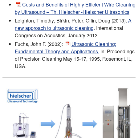
Costs and Benefits of Highly Efficient Wire Cleaning
by Ultrasound – Th. Hielscher -Hielscher Ultrasonics
Leighton, Timothy; Birkin, Peter; Offin, Doug (2013):
A
new approach to ultrasonic cleaning
. International
Congress on Acoustics, January 2013.
Fuchs, John F. (2002):
Ultrasonic Cleaning:
Fundamental Theory and Applications.
In: Proceedings
of Precision Cleaning May 15-17, 1995, Rosemont, IL,
USA.