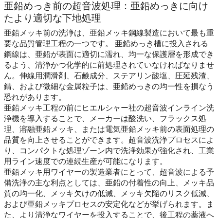
亜鉛めっき前の超音波処理：亜鉛めっきに向け
たより適切な下地処理
亜鉛メッキ前の洗浄は、亜鉛メッキ鋼線製造において最も重
要な品質管理工程の一つです。 亜鉛めっき槽に投入される
鋼線は、亜鉛が表面に適切に濡れ、均一な保護層を形成でき
るよう、清浄かつ化学的に前処理されていなければなりませ
ん。伸線用潤滑剤、石鹸成分、ステアリン酸塩、圧延残渣、
錆、および微細な金属粒子は、亜鉛めっきの均一性を損なう
恐れがあります。
亜鉛メッキ工程の前にヒエルシャー社の超音波インライン洗
浄機を導入することで、メーカーは酸洗い、フラックス処
理、溶融亜鉛メッキ、または電気亜鉛メッキ前の表面処理の
品質を向上させることができます。超音波洗浄プロセスによ
り、コンパクトな処理ゾーン内で洗浄効果が強化され、工業
用ライン速度での連続生産が可能になります。
亜鉛メッキ用ワイヤーの製造業者にとって、超音波による予
備洗浄の主な利点としては、亜鉛の付着性の向上、メッキ品
質の均一化、メッキ欠けの低減、メッキ欠陥のリスク低減、
および亜鉛メッキプロセスの安定化などが挙げられます。ま
た、より清浄なワイヤーを投入することで、後工程の薬液へ