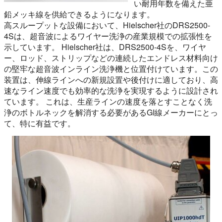
い耐用年数を備えた亜
鉛メッキ線を供給できるようになります。
高スループットな設備において、Hielscher社のDRS2500-
4Sは、超音波によるワイヤー洗浄の産業規模での拡張性を
示しています。 Hielscher社は、DRS2500-4Sを、ワイヤ
ー、ロッド、ストリップなどの連続したエンドレス材料向け
の堅牢な超音波インライン洗浄機と位置付けています。この
装置は、伸線ラインへの新規設置や後付けに適しており、高
速なライン速度でも効率的な洗浄を実現するように設計され
ています。 これは、生産ラインの速度を落とすことなく洗
浄のボトルネックを解消する必要があるGI線メーカーにとっ
て、特に有益です。