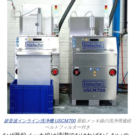
超音波インライン洗浄機 USCM700
亜鉛メッキ線の洗浄用連続
ベルトフィルター付き
なぜ亜鉛メッキ線は清潔でなければならないの