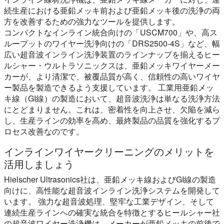
続生産における亜鉛メッキ前および亜鉛メッキ後の洗浄の両
方を改善するための強力なツールを提供します。
コンパクトなインライン統合向けの「USCM700」や、高ス
ループットのワイヤー洗浄向けの「DRS2500-4S」など、幅
広い超音波インライン洗浄装置のラインナップを揃えるヒー
ルシャー・ウルトラソニックスは、亜鉛メッキワイヤーメー
カーが、より清潔で、被覆品質が高く、信頼性の高いワイヤ
ー製品を製造できるよう支援しています。 工業用亜鉛メッ
キ線（GI線）の製造において、超音波洗浄は単なる洗浄方法
にとどまりません。これは、密着性を向上させ、欠陥を減ら
し、生産ラインの効率を高め、最終製品の品質を強化するプ
ロセス改善なのです。
インラインワイヤークリーニングのメリットを
活用しましょう
Hielscher Ultrasonics社は、亜鉛メッキ線およびGI線の製造
向けに、高性能な超音波インライン洗浄システムを開発して
います。 強力な超音波処理、堅牢な工業デザイン、そして
連続生産ラインへの確実な統合を特徴とするヒールシャー社
の超音波ワイヤー洗浄機は、メーカーが亜鉛メッキの前後で