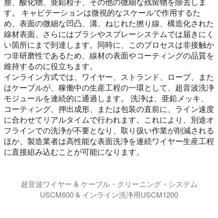
塵、酸化物、亜鉛粒子、その他の微細な残留物を除去しま
す。 キャビテーションは微視的なスケールで作用するた
め、表面の微細な凹凸、溝、ねじれた撚り線、構造化された
線材表面、さらにはブラシやスプレーシステムでは届きにく
い箇所にまで到達します。同時に、このプロセスは非接触か
つ非研磨性であるため、線材の表面やコーティングの品質を
維持するのに役立ちます。
インライン方式では、ワイヤー、ストランド、ロープ、また
はケーブルが、稼働中の生産工程の一環として、超音波洗浄
モジュールを連続的に通過します。 洗浄は、亜鉛メッキ、
コーティング、押出成形、または包装の直前に、ライン速度
に合わせてリアルタイムで行われます。これにより、別途オ
フラインでの洗浄が不要となり、取り扱い作業が削減される
ほか、製造業者は高性能な表面洗浄を連続ワイヤー生産工程
に直接組み込むことが可能になります。
超音波ワイヤー & ケーブル・クリーニング・システム
USCM600 & インライン洗浄用USCM1200
超音波ワイヤークリーニングモジュール USCM600 お