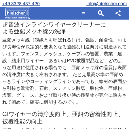
+49 3328 437-420
info@hielscher.com
超音波インラインワイヤークリーナーに
よる亜鉛メッキ線の洗浄
亜鉛メッキ線（GI線とも呼ばれる）は、強度、耐食性、およ
び長寿命が決定的な要素となる過酷な用途向けに製造されて
います。フェンス、メッシュ、ケーブルの被覆、農業、建
設、結束用ワイヤー、あるいはPVC被覆製品など、どのよ
うな用途に使用される場合でも、亜鉛メッキ線の品質は表面
の清浄度に大きく左右されます。 たとえ最高水準の亜鉛め
っきラインやコーティングラインであっても、線材の表面か
ら引抜き潤滑剤、石鹸、ステアリン酸塩、酸化物、亜鉛粉、
塩類、グリース、および取り扱い時の残留物が完全に除去さ
れて初めて、確実に機能するのです。
GIワイヤーの清浄度向上、亜鉛の密着性向上、
被覆性能の向上