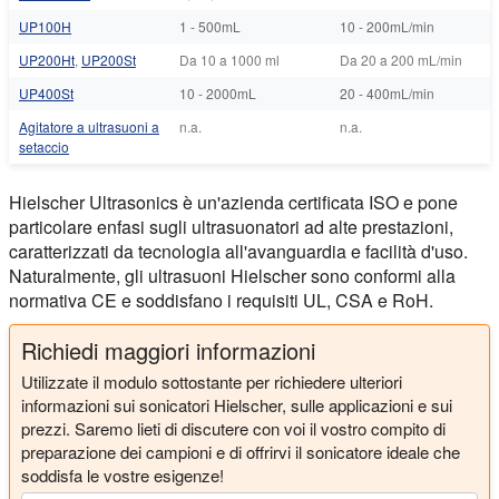
UP100H
1 - 500mL
10 - 200mL/min
UP200Ht
,
UP200St
Da 10 a 1000 ml
Da 20 a 200 mL/min
UP400St
10 - 2000mL
20 - 400mL/min
Agitatore a ultrasuoni a
n.a.
n.a.
setaccio
Hielscher Ultrasonics è un'azienda certificata ISO e pone
particolare enfasi sugli ultrasuonatori ad alte prestazioni,
caratterizzati da tecnologia all'avanguardia e facilità d'uso.
Naturalmente, gli ultrasuoni Hielscher sono conformi alla
normativa CE e soddisfano i requisiti UL, CSA e RoH.
Richiedi maggiori informazioni
Utilizzate il modulo sottostante per richiedere ulteriori
informazioni sui sonicatori Hielscher, sulle applicazioni e sui
prezzi. Saremo lieti di discutere con voi il vostro compito di
preparazione dei campioni e di offrirvi il sonicatore ideale che
soddisfa le vostre esigenze!