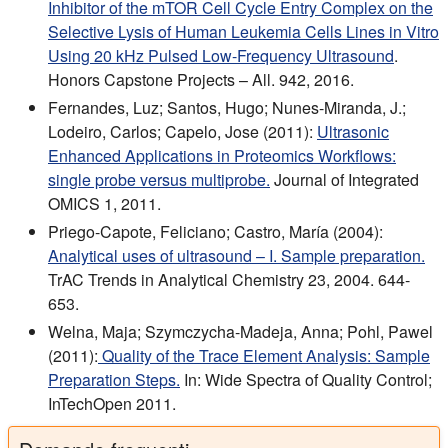
Inhibitor of the mTOR Cell Cycle Entry Complex on the
Selective Lysis of Human Leukemia Cells Lines in Vitro
Using 20 kHz Pulsed Low-Frequency Ultrasound
.
Honors Capstone Projects – All. 942, 2016.
Fernandes, Luz; Santos, Hugo; Nunes-Miranda, J.;
Lodeiro, Carlos; Capelo, Jose (2011):
Ultrasonic
Enhanced Applications in Proteomics Workflows:
single probe versus multiprobe.
Journal of Integrated
OMICS 1, 2011.
Priego-Capote, Feliciano; Castro, María (2004):
Analytical uses of ultrasound – I. Sample preparation.
TrAC Trends in Analytical Chemistry 23, 2004. 644-
653.
Welna, Maja; Szymczycha-Madeja, Anna; Pohl, Pawel
(2011):
Quality of the Trace Element Analysis: Sample
Preparation Steps.
In: Wide Spectra of Quality Control;
InTechOpen 2011.