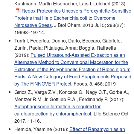
Kuhlmann, Martin Eisenacher, Lars I. Leichert (2013):
Redox Proteomics Uncovers Peroxynitrite-Sensitive
Proteins that Help Escherichia coli to Overcome
Nitrosative Stress
. J Biol Chem. 2013 Jul 5; 288(27):
19698–19714.
Turrini, Federica; Donno, Dario; Beccaro, Gabriele;
Zunin, Paola; Pittaluga, Anna; Boggia, Raffaella
(2019):
Pulsed Ultrasound-Assisted Extraction as an
Alternative Method to Conventional Maceration for the
Extraction of the Polyphenolic Fraction of Ribes nigrum
Buds: A New Category of Food Supplements Proposed
by The FINNOVER Project.
Foods. 8. 466; 2019
Giricz Z., Varga Z.V., Koncsos G., Nagy C.T., Görbe A.,
Mentzer R.M. Jr, Gottlieb R.A., Ferdinandy P. (2017):
Autophagosome formation is required for
cardioprotection by chloramphenicol.
Life Science Oct
2017. 11-16.
Hemida, Yasmine (2016):
Effect of Rapamycin as an