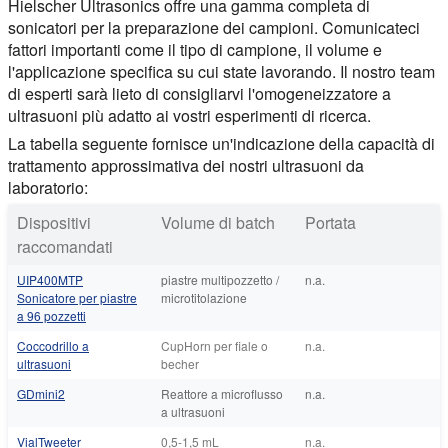
Hielscher Ultrasonics offre una gamma completa di
sonicatori per la preparazione dei campioni. Comunicateci
fattori importanti come il tipo di campione, il volume e
l'applicazione specifica su cui state lavorando. Il nostro team
di esperti sarà lieto di consigliarvi l'omogeneizzatore a
ultrasuoni più adatto ai vostri esperimenti di ricerca.
La tabella seguente fornisce un'indicazione della capacità di
trattamento approssimativa dei nostri ultrasuoni da
laboratorio:
Dispositivi
Volume di batch
Portata
raccomandati
UIP400MTP
piastre multipozzetto /
n.a.
Sonicatore per piastre
microtitolazione
a 96 pozzetti
Coccodrillo a
CupHorn per fiale o
n.a.
ultrasuoni
becher
GDmini2
Reattore a microflusso
n.a.
a ultrasuoni
VialTweeter
0,5-1,5 mL
n.a.