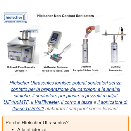
Hielscher Ultrasonics fornisce potenti sonicatori senza
contatto per la preparazione dei campioni e le analisi
cliniche.
Il sonicatore per piastre a pozzetti multipli
UIP400MTP,
il VialTweeter,
il corno a tazza
e
il sonicatore di
flusso GDmini2
elaborare i campioni senza toccarli.
Perché Hielscher Ultrasonics?
Alta efficienza